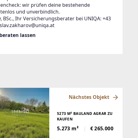
zencheck: wir prüfen deine bestehende
tenlos und unverbindlich.
, BSc., Ihr Versicherungsberater bei UNIQA: +43
islav.zakharov@uniqa.at
 beraten lassen
Nächstes Objekt
5273 M² BAULAND AGRAR ZU
KAUFEN
5.273 m²
€ 265.000