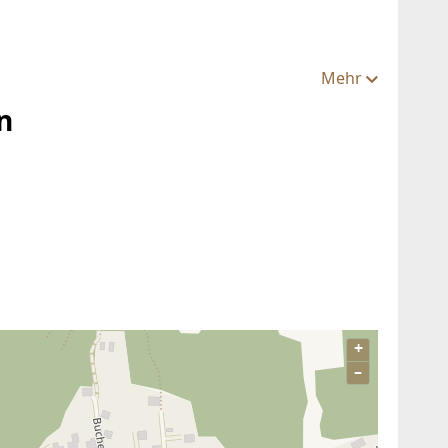
Mehr
n
+
–