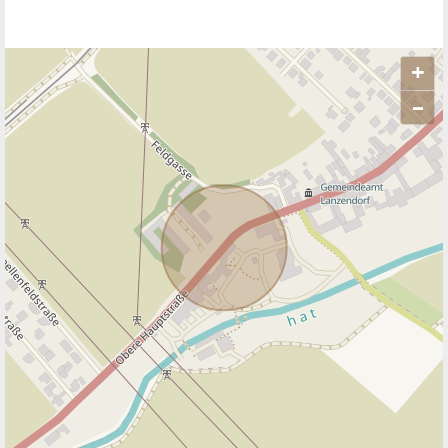
+
–
ANBIETER KONTAKTIEREN