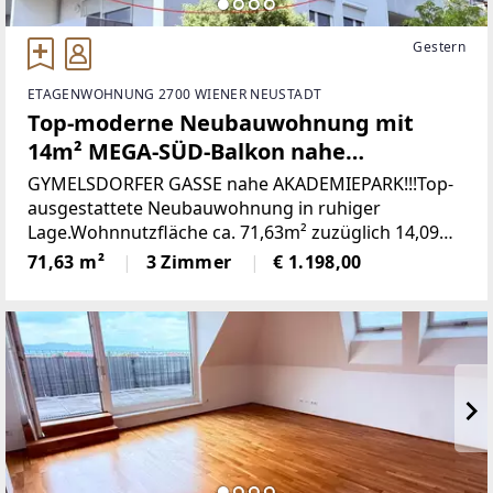
Gestern
ETAGENWOHNUNG 2700 WIENER NEUSTADT
Top-moderne Neubauwohnung mit
14m² MEGA-SÜD-Balkon nahe
Akademiepark
GYMELSDORFER GASSE nahe AKADEMIEPARK!!!Top-
ausgestattete Neubauwohnung in ruhiger
Lage.Wohnnutzfläche ca. 71,63m² zuzüglich 14,09m²
BalkonOptimale Infrastruktur!! Die Wohnung
71,63 m²
3 Zimmer
€ 1.198,00
befindet sich im 3. OG. RAUMAUFTEILUNG IN
STICHWORTEN•