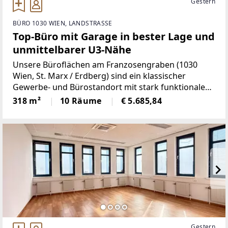
Gestern
BÜRO 1030 WIEN, LANDSTRASSE
Top-Büro mit Garage in bester Lage und
unmittelbarer U3-Nähe
Unsere Büroflächen am Franzosengraben (1030
Wien, St. Marx / Erdberg) sind ein klassischer
Gewerbe- und Bürostandort mit stark funktionalem
Charakter.Der Standort verfügt über eine Garage.
318 m²
10 Räume
€ 5.685,84
Stellplätze nach Verfügbarkeit um EUR 110 nto pro
Monat.Ein
Gestern