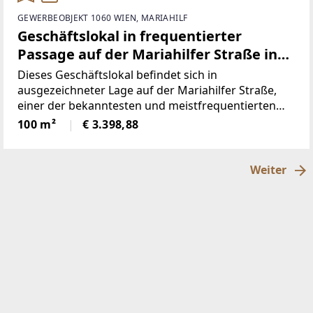
GEWERBEOBJEKT 1060 WIEN, MARIAHILF
Geschäftslokal in frequentierter
Passage auf der Mariahilfer Straße in
unmittelbarer U3-Nähe
Dieses Geschäftslokal befindet sich in
ausgezeichneter Lage auf der Mariahilfer Straße,
einer der bekanntesten und meistfrequentierten
Einkaufsstraßen Wiens.Der Zugang erfolgt über
100 m²
€ 3.398,88
eine frequentierte Passage.Der Standort überzeugt
durch
Weiter