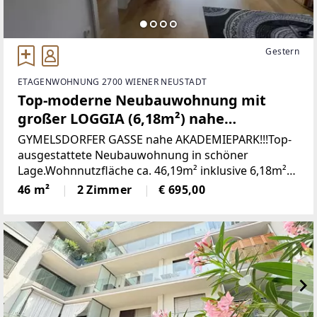
Gestern
ETAGENWOHNUNG 2700 WIENER NEUSTADT
Top-moderne Neubauwohnung mit
großer LOGGIA (6,18m²) nahe
Akademiepark
GYMELSDORFER GASSE nahe AKADEMIEPARK!!!Top-
ausgestattete Neubauwohnung in schöner
Lage.Wohnnutzfläche ca. 46,19m² inklusive 6,18m²
LoggiaDie Wohnung befindet sich im 2. OG.
46 m²
2 Zimmer
€ 695,00
RAUMAUFTEILUNG IN STICHWORTEN• Vorraum•
Wohnzimmer