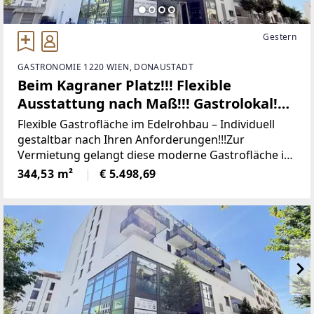
Gestern
GASTRONOMIE 1220 WIEN, DONAUSTADT
Beim Kagraner Platz!!! Flexible
Ausstattung nach Maß!!! Gastrolokal!
ERSTBEZUG!!!
Flexible Gastrofläche im Edelrohbau – Individuell
gestaltbar nach Ihren Anforderungen!!!Zur
Vermietung gelangt diese moderne Gastrofläche im
Edelrohbau mit einer Gesamtnutzfläche von ca.
344,53 m²
€ 5.498,69
344,53 m². Die Fläche bietet zukünftigen Mietern die
seltene