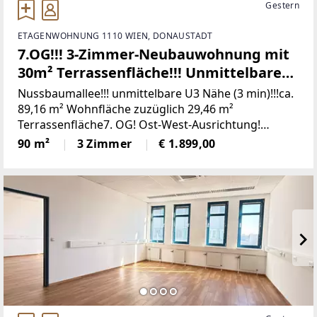
Gestern
ETAGENWOHNUNG 1110 WIEN, DONAUSTADT
7.OG!!! 3-Zimmer-Neubauwohnung mit
30m² Terrassenfläche!!! Unmittelbare
U3-Nähe!!
Nussbaumallee!!! unmittelbare U3 Nähe (3 min)!!!ca.
89,16 m² Wohnfläche zuzüglich 29,46 m²
Terrassenfläche7. OG! Ost-West-Ausrichtung!
Sonnig und hell!RAUMAUFTEILUNG IN
90 m²
3 Zimmer
€ 1.899,00
STICHWORTEN• Vorraum mit Garderobe (13,95m²)•
Wohnraum und