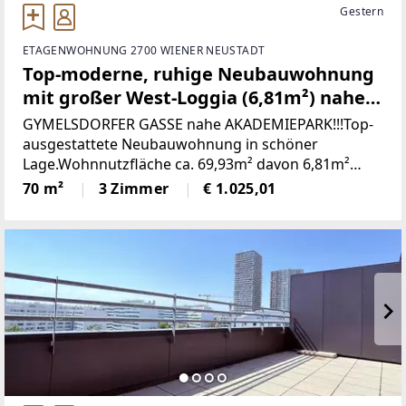
Gestern
ETAGENWOHNUNG 2700 WIENER NEUSTADT
Top-moderne, ruhige Neubauwohnung
mit großer West-Loggia (6,81m²) nahe
Akademiepark
GYMELSDORFER GASSE nahe AKADEMIEPARK!!!Top-
ausgestattete Neubauwohnung in schöner
Lage.Wohnnutzfläche ca. 69,93m² davon 6,81m²
LoggiaDie Wohnung befindet sich im 2. OG.
70 m²
3 Zimmer
€ 1.025,01
RAUMAUFTEILUNG IN STICHWORTEN• Vorraum•
Wohnzimmer