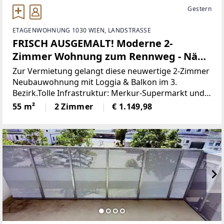
Gestern
ETAGENWOHNUNG 1030 WIEN, LANDSTRASSE
FRISCH AUSGEMALT! Moderne 2-
Zimmer Wohnung zum Rennweg - Nähe
HTL - 5.OG - WEITBLICK
Zur Vermietung gelangt diese neuwertige 2-Zimmer
Neubauwohnung mit Loggia & Balkon im 3.
Bezirk.Tolle Infrastruktur: Merkur-Supermarkt und
Geschäfte (Post, dm,..) für den täglichen Bedarf in
55 m²
2 Zimmer
€ 1.149,98
unmittelbarer Nähe.Der Rennweg kann ebenfalls
direkt