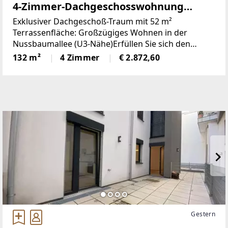
4-Zimmer-Dachgeschosswohnung
direkt an der U3!!!
Exklusiver Dachgeschoß-Traum mit 52 m²
Terrassenfläche: Großzügiges Wohnen in der
Nussbaumallee (U3-Nähe)Erfüllen Sie sich den
Traum vom modernen Penthouse-Feeling! Diese im
132 m²
4 Zimmer
€ 2.872,60
Jahr 2013 erbaute, lichtdurchflutete
Dachgeschosswohnung besticht durch
Gestern