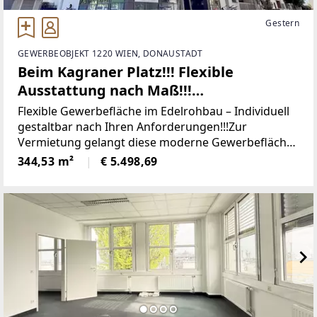
Gestern
GEWERBEOBJEKT 1220 WIEN, DONAUSTADT
Beim Kagraner Platz!!! Flexible
Ausstattung nach Maß!!!
Geschäftslokal! ERSTBEZUG!!!
Flexible Gewerbefläche im Edelrohbau – Individuell
gestaltbar nach Ihren Anforderungen!!!Zur
Vermietung gelangt diese moderne Gewerbefläche
im Edelrohbau mit einer Gesamtnutzfläche von ca.
344,53 m²
€ 5.498,69
344,53 m². Die Fläche bietet zukünftigen Mietern die
seltene