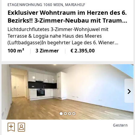
ETAGENWOHNUNG 1060 WIEN, MARIAHILF
Exklusiver Wohntraum im Herzen des 6.
Bezirks!! 3-Zimmer-Neubau mit Traum-
Freifläche nahe Mariahilfer Straße!!
Lichtdurchflutetes 3-Zimmer-Wohnjuwel mit
Terrasse & Loggia nahe Haus des Meeres
(Luftbadgasse)In begehrter Lage des 6. Wiener
Gemeindebezirks erwartet Sie diese hochwertige 3-
100 m²
3 Zimmer
€ 2.395,00
Zimmer-Neubauwohnung im 1. Obergeschoss. Die
Immobilie überzeugt
Gestern