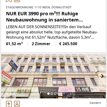
ETAGENWOHNUNG 1110 WIEN, DONAUSTADT
NUR EUR 3990 pro m²!!! Ruhige
Neubauwohnung in saniertem
Gebäude mit Vollwärmeschutz! Große
LEBEN AUF DER SONNENSEITE!!!!In den Verkauf
Loggia! Grünblick!
gelangt eine absolut helle, top aufgeteilte Neubau-
Wohnung mit 61,52m² Nutzfläche, davon 5,3m²
sonnige Loggia mit Grünblick im 11. Bezirk in der
61,52 m²
2 Zimmer
€ 245.500
Kaiser-Ebersdorfer-Straße in Hofruhelage.Das
Gebäude
Gestern