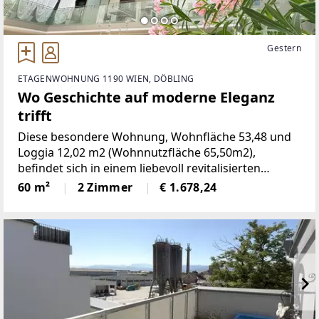
Gestern
ETAGENWOHNUNG 1190 WIEN, DÖBLING
Wo Geschichte auf moderne Eleganz
trifft
Diese besondere Wohnung, Wohnfläche 53,48 und
Loggia 12,02 m2 (Wohnnutzfläche 65,50m2),
befindet sich in einem liebevoll revitalisierten
ehemaligen Magistratsgebäude (Baujahr 2022) und
60 m²
2 Zimmer
€ 1.678,24
vereint historischen Charakter mit exklusivem
Wohnkomfort auf höchstem