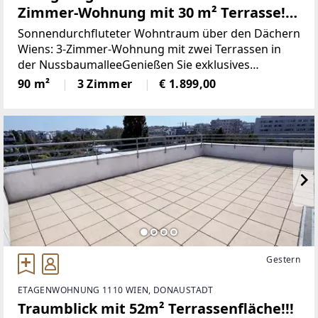
Zimmer-Wohnung mit 30 m² Terrasse!!!
(U3 Nähe)
Sonnendurchfluteter Wohntraum über den Dächern
Wiens: 3-Zimmer-Wohnung mit zwei Terrassen in
der NussbaumalleeGenießen Sie exklusives
Wohngefühl im 7. Obergeschoss! Diese
90 m²
3 Zimmer
€ 1.899,00
lichtdurchflutete, moderne 3-Zimmer-Wohnung
überzeugt durch ihre erstklassige
Gestern
ETAGENWOHNUNG 1110 WIEN, DONAUSTADT
Traumblick mit 52m² Terrassenfläche!!!