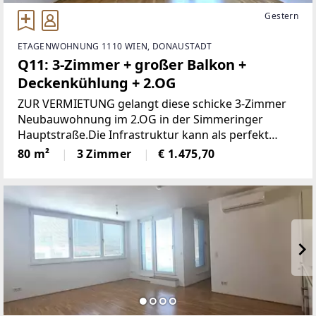
Gestern
ETAGENWOHNUNG 1110 WIEN, DONAUSTADT
Q11: 3-Zimmer + großer Balkon +
Deckenkühlung + 2.OG
ZUR VERMIETUNG gelangt diese schicke 3-Zimmer
Neubauwohnung im 2.OG in der Simmeringer
Hauptstraße.Die Infrastruktur kann als perfekt
beschrieben werden. Die Straßenbahn-Stationen
80 m²
3 Zimmer
€ 1.475,70
"Fickeystraße" und "Weißenböckstraße" befindet
sich in unmittelbarer