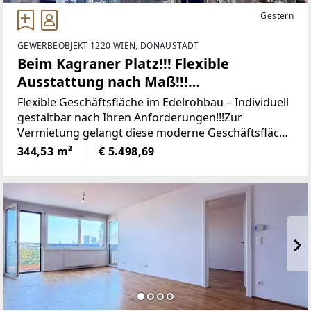
Gestern
GEWERBEOBJEKT 1220 WIEN, DONAUSTADT
Beim Kagraner Platz!!! Flexible
Ausstattung nach Maß!!!
Geschäftslokal! ERSTBEZUG!!!
Flexible Geschäftsfläche im Edelrohbau – Individuell
gestaltbar nach Ihren Anforderungen!!!Zur
Vermietung gelangt diese moderne Geschäftsfläche
im Edelrohbau mit einer Gesamtnutzfläche von ca.
344,53 m²
€ 5.498,69
344,53 m². Die Fläche bietet zukünftigen Mietern die