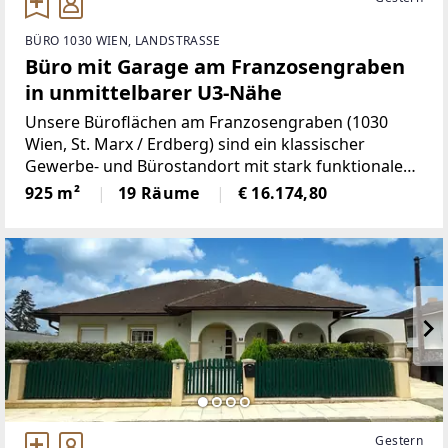
BÜRO 1030 WIEN, LANDSTRASSE
Büro mit Garage am Franzosengraben
in unmittelbarer U3-Nähe
Unsere Büroflächen am Franzosengraben (1030
Wien, St. Marx / Erdberg) sind ein klassischer
Gewerbe- und Bürostandort mit stark funktionalem
Charakter.Der Standort verfügt über eine Garage.
925 m²
19 Räume
€ 16.174,80
Stellplätze nach Verfügbarkeit um EUR 110 nto pro
Monat.Ein
Gestern