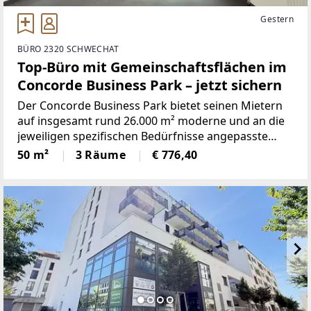
Gestern
BÜRO 2320 SCHWECHAT
Top-Büro mit Gemeinschaftsflächen im
Concorde Business Park – jetzt sichern
Der Concorde Business Park bietet seinen Mietern
auf insgesamt rund 26.000 m² moderne und an die
jeweiligen spezifischen Bedürfnisse angepasste
Büroräumlichkeiten. Neben den anspruchsvollen
50 m²
3 Räume
€ 776,40
und funktionellen Büroräumlichkeiten verfügt der
Concorde