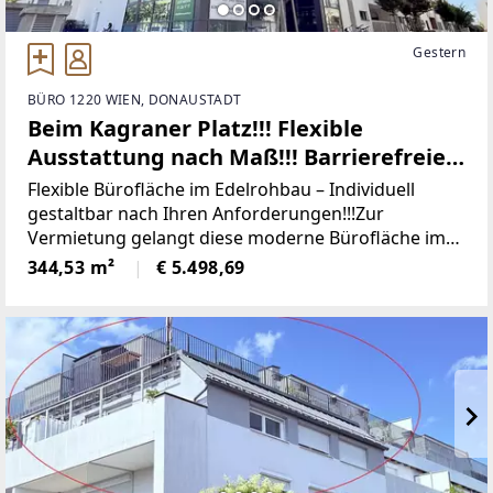
Gestern
BÜRO 1220 WIEN, DONAUSTADT
Beim Kagraner Platz!!! Flexible
Ausstattung nach Maß!!! Barrierefreies
Büro! ERSTBEZUG!!!
Flexible Bürofläche im Edelrohbau – Individuell
gestaltbar nach Ihren Anforderungen!!!Zur
Vermietung gelangt diese moderne Bürofläche im
Edelrohbau mit einer Gesamtnutzfläche von ca.
344,53 m²
€ 5.498,69
344,53 m². Die Fläche bietet zukünftigen Mietern die
seltene