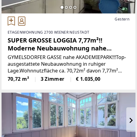
Gestern
ETAGENWOHNUNG 2700 WIENER NEUSTADT
SUPER GROSSE LOGGIA 7,77m²!!
Moderne Neubauwohnung nahe
Akademiepark
GYMELSDORFER GASSE nahe AKADEMIEPARK!!!Top-
ausgestattete Neubauwohnung in ruhiger
Lage.Wohnnutzfläche ca. 70,72m² davon 7,77m²
Loggia Optimale Infrastruktur!! Die Wohnung
70,72 m²
3 Zimmer
€ 1.035,00
befindet sich im 2. OG. BEI DEN FOTOS HANDELT ES
SICH