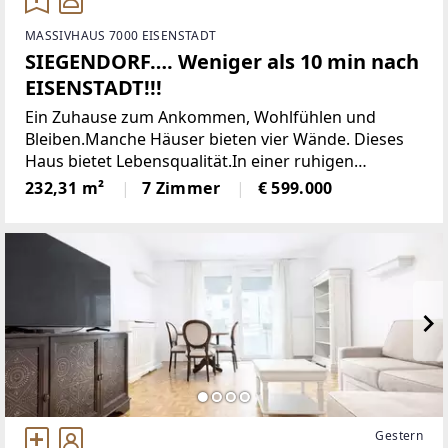
MASSIVHAUS 7000 EISENSTADT
SIEGENDORF…. Weniger als 10 min nach
EISENSTADT!!!
Ein Zuhause zum Ankommen, Wohlfühlen und
Bleiben.Manche Häuser bieten vier Wände. Dieses
Haus bietet Lebensqualität.In einer ruhigen
Wohngegend von Siegendorf erwartet Sie ein
232,31 m²
7 Zimmer
€ 599.000
außergewöhnlich gepflegtes Einfamilienhaus, das
mit viel Liebe
Gestern