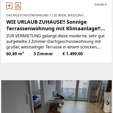
Gestern
DACHGESCHOSSWOHNUNG 1120 WIEN, MEIDLING
WIE URLAUB ZUHAUSE!! Sonnige
Terrassenwohnung mit Klimaanlage!!
Grenze 5. Bezirk
ZUR VERMIETUNG gelangt diese moderne, sehr gut
aufgeteilte 3 Zimmer-Dachgeschosswohnung mit
großer, westseitiger Terrasse in einem schicken,
optisch ansprechenden Neubau (Baujahr 2016) im
60,89 m²
3 Zimmer
€ 1.499,00
12. Bezirk in der Anton-Scharff-Gasse.Die ruhige
Wohnung ist