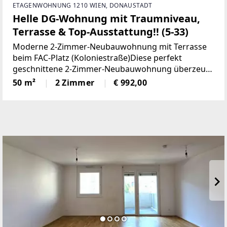
ETAGENWOHNUNG 1210 WIEN, DONAUSTADT
Helle DG-Wohnung mit Traumniveau,
Terrasse & Top-Ausstattung!! (5-33)
Moderne 2-Zimmer-Neubauwohnung mit Terrasse
beim FAC-Platz (Koloniestraße)Diese perfekt
geschnittene 2-Zimmer-Neubauwohnung überzeugt
durch hochwertige Ausstattung, ein durchdachtes
50 m²
2 Zimmer
€ 992,00
Raumkonzept und eine sonnige Außenfläche.
Gelegen nahe dem FAC-Platz