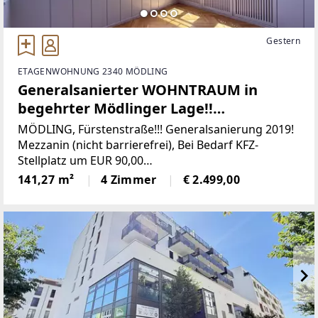
Gestern
ETAGENWOHNUNG 2340 MÖDLING
Generalsanierter WOHNTRAUM in
begehrter Mödlinger Lage!!
Repräsentativ, hell & hochmodern!!
MÖDLING, Fürstenstraße!!! Generalsanierung 2019!
Mezzanin (nicht barrierefrei), Bei Bedarf KFZ-
Stellplatz um EUR 90,00
brutto/mtl.RAUMAUFTEILUNG IN STICHWORTEN•
141,27 m²
4 Zimmer
€ 2.499,00
Vorzimmer• Wohnzimmer • Esszimmer•
Glasveranda• Küche•