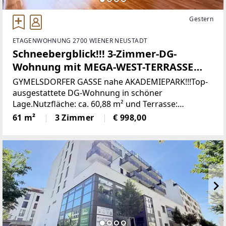
Gestern
ETAGENWOHNUNG 2700 WIENER NEUSTADT
Schneebergblick!!! 3-Zimmer-DG-
Wohnung mit MEGA-WEST-TERRASSE
(23m²) nahe Akademiepark
GYMELSDORFER GASSE nahe AKADEMIEPARK!!!Top-
ausgestattete DG-Wohnung in schöner
Lage.Nutzfläche: ca. 60,88 m² und Terrasse:
23,02m²Zimmer: 3Stockwerk: DG Da die Wohnung
61 m²
3 Zimmer
€ 998,00
noch bewohnt ist, handelt es sich um
Beispielfotos.RAUMAUFTEILUNG