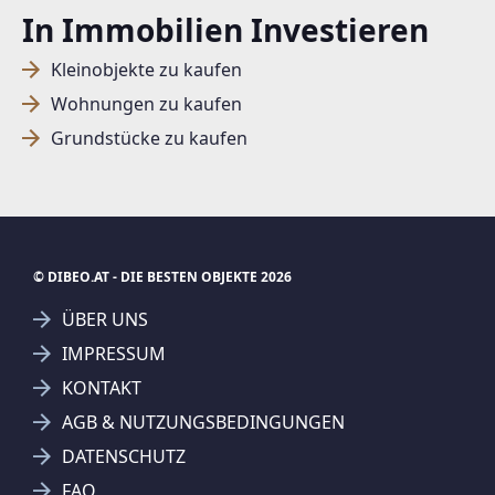
In Immobilien Investieren
Kleinobjekte zu kaufen
Wohnungen zu kaufen
Grundstücke zu kaufen
© DIBEO.AT - DIE BESTEN OBJEKTE 2026
ÜBER UNS
IMPRESSUM
KONTAKT
SUCHAGENT ANLEGEN FÜR DIE
AGB & NUTZUNGSBEDINGUNGEN
AKTUELLEN SUCHKRITERIEN
DATENSCHUTZ
Hubner Immobilien GmbH
FAQ