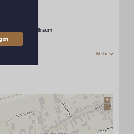
errasse,
um mit WC, Abstellraum
egen
t Pa..
Mehr
+
–