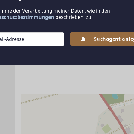
mit Kaminofen und Ausblick auf Garten, See und T
2 Schlafräume, Badezimmer und Toilette
timme der Verarbeitung meiner Daten, wie in den
nschutzbestimmungen
beschrieben, zu.
Aufteilung UG
Schlafraum, Wohnzimmer, Diele, Sauna, Waschra
Suchagent anl
Es handelt sich um ein Grundstück in einem Freizei
ANBIETER KONTAKTIEREN