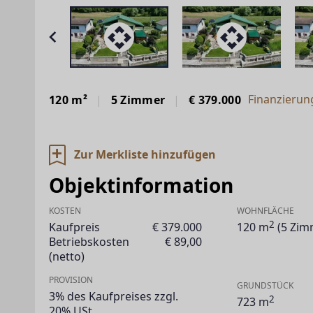
Finanzierun
120 m²
5 Zimmer
€ 379.000
Zur Merkliste hinzufügen
Objektinformation
KOSTEN
WOHNFLÄCHE
2
Kaufpreis
€ 379.000
120 m
(5 Zim
Betriebskosten
€ 89,00
(netto)
PROVISION
GRUNDSTÜCK
3% des Kaufpreises zzgl.
2
723 m
20% USt.