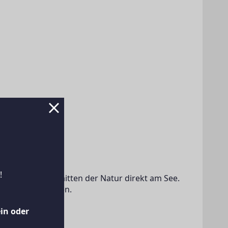
!
 und Charme inmitten der Natur direkt am See.
zen höher schlagen.
ein oder
bereich