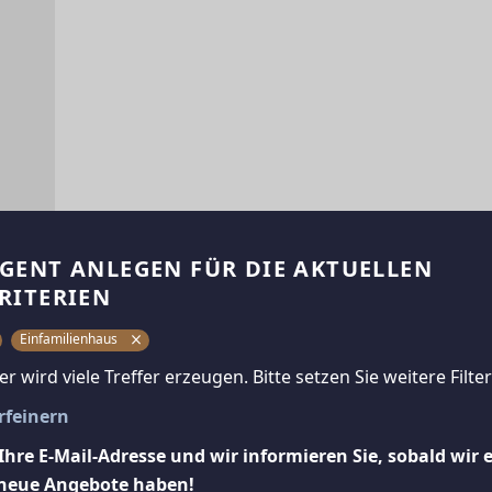
Beschreibung
LEBEN WIE IM URLAUB
GENT ANLEGEN FÜR DIE AKTUELLEN
SEE-PARADIES IM GRÜNEN
RITERIEN
Verwirklichen Sie hier ihre Wohnträume.
Einfamilienhaus
ter wird viele Treffer erzeugen. Bitte setzen Sie weitere Filter
Dieses schöne Haus versprüht sehr viel Ambiente
Sehr gepflegt und liebevoll gestaltet lässt es Her
erfeinern
Ihre E-Mail-Adresse und wir informieren Sie, sobald wir 
Aufteilung EG
Windfang, Diele, großer Koch - Ess - Wohnzimmer
neue Angebote haben!