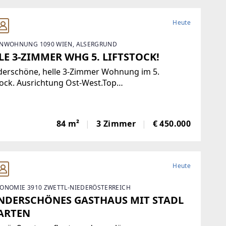
Heute
NWOHNUNG 1090 WIEN, ALSERGRUND
LE 3-ZIMMER WHG 5. LIFTSTOCK!
erschöne, helle 3-Zimmer Wohnung im 5.
tock. Ausrichtung Ost-West.Top
hrsanbindung. Zentralheizung. Parkett,
sien, Abstellraum. Kellerabteil.Diese
durchflutete Etagenwohnung bietet reichlich Platz
84 m²
3 Zimmer
€ 450.000
einer Wohnfläche von
Heute
ONOMIE 3910 ZWETTL-NIEDERÖSTERREICH
DERSCHÖNES GASTHAUS MIT STADL
ARTEN