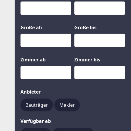
Kauf
Gewerbeobjekte
Miete
Grund und Boden
Mietkauf
Kleinobjekte
Größe ab
Größe bis
Zimmer ab
Zimmer bis
Anbieter
Bauträger
Makler
Verfügbar ab