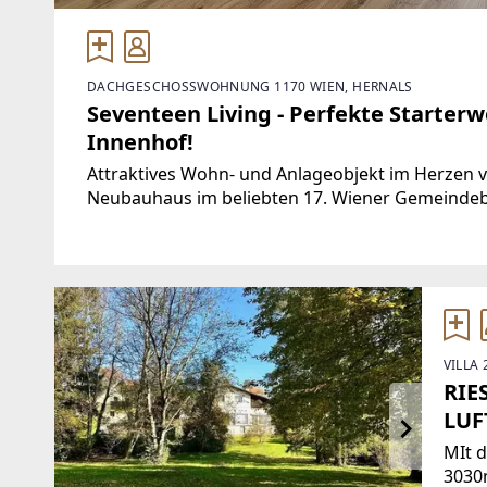
DACHGESCHOSSWOHNUNG 1170 WIEN, HERNALS
Seventeen Living - Perfekte Starterw
Innenhof!
Attraktives Wohn- und Anlageobjekt im Herzen
Neubauhaus im beliebten 17. Wiener Gemeindebe
umfasst insgesamt 44 Wohneinheiten und vere
VILLA
RIE
LUF
MIt 
3030