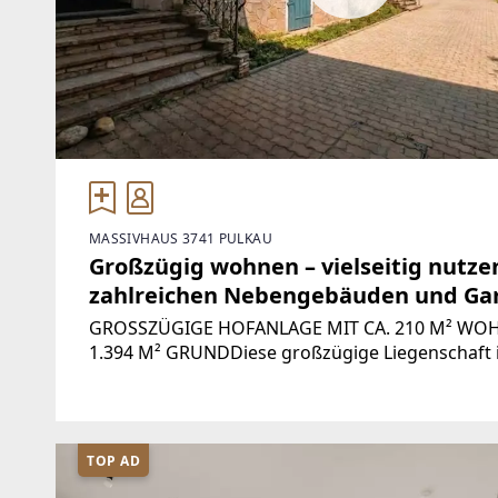
MASSIVHAUS 3741 PULKAU
Großzügig wohnen – vielseitig nutze
zahlreichen Nebengebäuden und Gar
GROSSZÜGIGE HOFANLAGE MIT CA. 210 M² WO
1.394 M² GRUNDDiese großzügige Liegenschaft 
einer klassischen Weinviertler Hofanlage mit vi
TOP AD