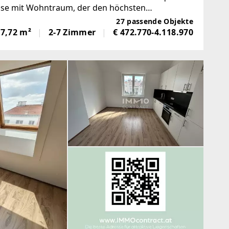
biose mit Wohntraum, der den höchsten
endung gebracht. Willkommen
27 passende Objekte
57,72 m²
2-7 Zimmer
€ 472.770-4.118.970