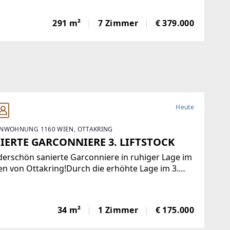
wunderbare Gelegenheit, ein einmaliges Domizil
er beliebten Gemeinde Krumbach zu schaffen!Das
291 m²
7 Zimmer
€ 379.000
in Ziegelbauweise errichtete Haus
Heute
NWOHNUNG 1160 WIEN, OTTAKRING
IERTE GARCONNIERE 3. LIFTSTOCK
erschön sanierte Garconniere in ruhiger Lage im
n von Ottakring!Durch die erhöhte Lage im 3.
tock ist diese nach Nord und Süd ausgerichtete
ung sehr hell und bietet eine angenehme
atmosphäre. Sie verfügt über eine moderne
34 m²
1 Zimmer
€ 175.000
auküche,