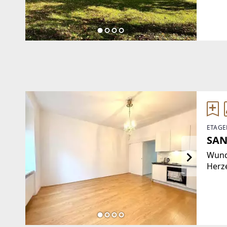
eine 
in d
1972 
ETAGE
SAN
Wund
Herze
Lifts
Wohn
Wohn
Einb