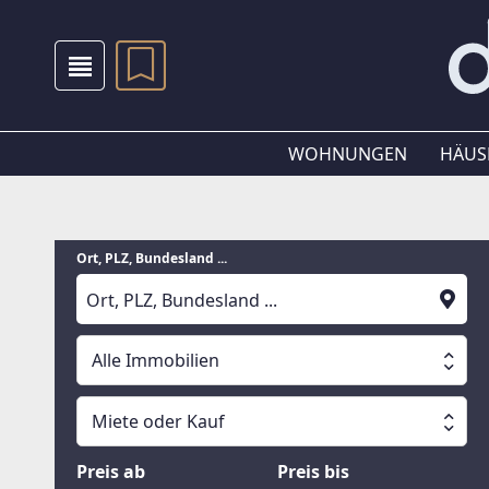
WOHNUNGEN
HÄUS
Ort, PLZ, Bundesland ...
Alle Immobilien
Alle Immobilien
Miete oder Kauf
Suche läuft
Wohnungen
Miete oder Kauf
Preis ab
Preis bis
Häuser