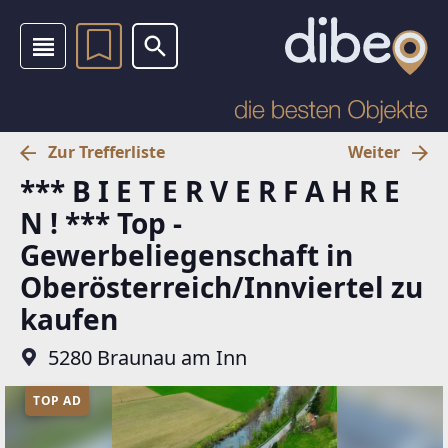
Zur Trefferliste
Weiter
*** B I E T E R V E R F A H R E
N ! *** Top -
Gewerbeliegenschaft in
Oberösterreich/Innviertel zu
kaufen
5280 Braunau am Inn
TOP AD