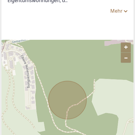
Eigentumswohnungen, d..
Mehr
+
–
ANBIETER KONTAKTIEREN