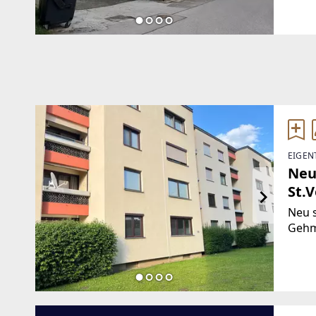
Brut
wurd
EIGEN
Neu
St.V
Neu 
Gehm
Sonne
Grün
Kinde