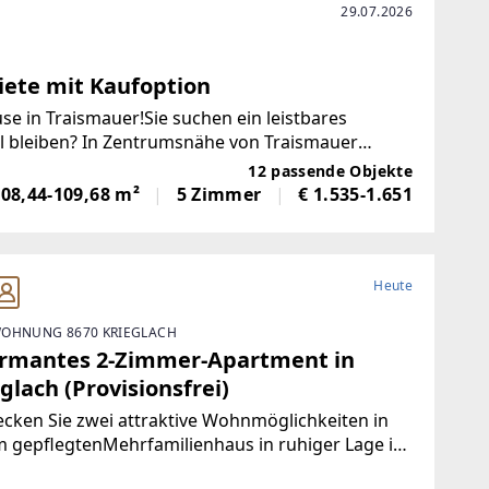
29.07.2026
ete mit Kaufoption
 in Traismauer!Sie suchen ein leistbares
el bleiben? In Zentrumsnähe von Traismauer
odernen Komfort mit ökologischer
12 passende Objekte
08,44-109,68 m²
5 Zimmer
€ 1.535-1.651
Heute
OHNUNG 8670 KRIEGLACH
rmantes 2-Zimmer-Apartment in
glach (Provisionsfrei)
cken Sie zwei attraktive Wohnmöglichkeiten in
 gepflegtenMehrfamilienhaus in ruhiger Lage in
lach.Wohnung 1 – Sofort bezugsfertig | ca. 480 €