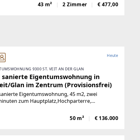
toFrisch und wie neu: Diese 43 m² große Wohnung
43 m²
2 Zimmer
€ 477,00
e komplett saniert. NeueKüche,
Heute
TUMSWOHNUNG 9300 ST. VEIT AN DER GLAN
 sanierte Eigentumswohnung in
eit/Glan im Zentrum (Provisionsfrei)
sanierte Eigentumswohnung, 45 m2, zwei
inuten zum Hauptplatz,Hochparterre,
nlage, nach Süden ausgerichtet mit Blick ins
e, mangelangt über nur 4 Stufen in die Wohnung,
50 m²
€ 136.000
rgarten, Volksschule,Mittelschule, Gymnasium,