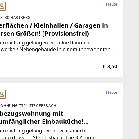
Heute
 8230 HARTBERG
rflächen / Kleinhallen / Garagen in
rsen Größen! (Provisionsfrei)
Vermietung gelangen einzelne Räume /
kwerke / Nebengebäude in einemunbewohnten
ude.Durch die hervorragende Trennbarkeit der
ichkeiten, stehen Ihnen Größen vonca. 10 m² bis
€ 3,50
00 m² zur Verfügung.Aufgrund der
Heute
OHNUNG 7551 STEGERSBACH
tbezugswohnung mit
lumfänglicher Einbauküche!
visionsfrei)
ermietung gelangt eine kernsanierte
ung direkt in Stegersbach. Die 3-Zimmer-