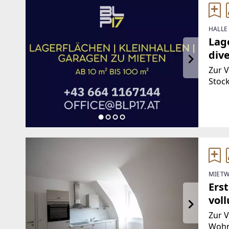
HALLE
Lage
dive
Zur 
Stoc
Gebä
Räuml
ca. 1
MIETW
Ers
vol
(Pro
Zur V
Wohn