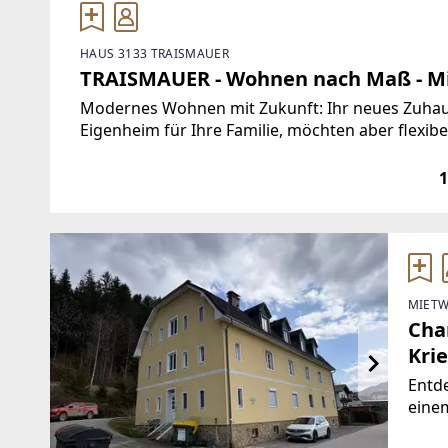
HAUS 3133 TRAISMAUER
TRAISMAUER - Wohnen nach Maß - Mi
Modernes Wohnen mit Zukunft: Ihr neues Zuhause
Eigenheim für Ihre Familie, möchten aber flexib
entsteht ein innovatives Neubauprojekt, das m
1
MIETW
Cha
Krie
Entde
einem
Krieg