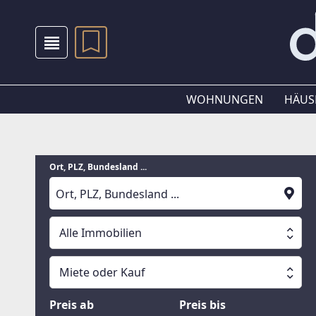
WOHNUNGEN
HÄUS
Ort, PLZ, Bundesland ...
Alle Immobilien
Alle Immobilien
Miete oder Kauf
Suche läuft
Wohnungen
Miete oder Kauf
Preis ab
Preis bis
Häuser