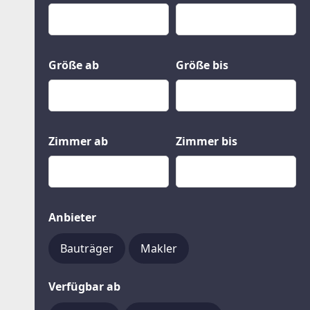
Kauf
Gewerbeobjekte
Miete
Grund und Boden
Mietkauf
Kleinobjekte
Größe ab
Größe bis
Zimmer ab
Zimmer bis
Anbieter
Bauträger
Makler
Verfügbar ab