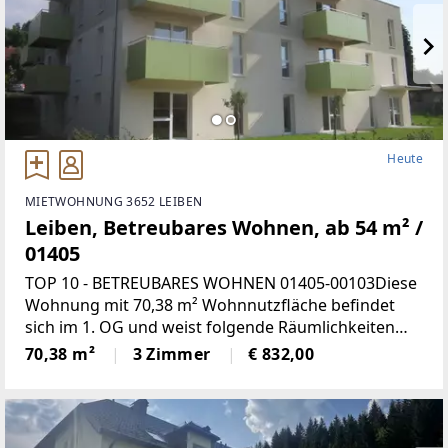
Heute
MIETWOHNUNG 3652 LEIBEN
Leiben, Betreubares Wohnen, ab 54 m² /
01405
TOP 10 - BETREUBARES WOHNEN 01405-00103Diese
Wohnung mit 70,38 m² Wohnnutzfläche befindet
sich im 1. OG und weist folgende Räumlichkeiten
auf:Wohnküche, 2 Schlafzimmer, Bad mit WC,
70,38 m²
3 Zimmer
€ 832,00
Vorraum und LoggiaMiete mind.