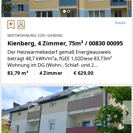
Heute
MIETWOHNUNG 3291 GAMING
Kienberg, 4 Zimmer, 75m² / 00830 00095
Der Heizwärmebedarf gemäß Energieausweis
beträgt 48,7 kWh/m²a, fGEE 1,02Diese 83,73m²
Wohnung im DG (Wohn-, Schlaf- und 2
Kinderzimmer, Küche, Bad, WC, Abstell- und
83,79 m²
4 Zimmer
€ 629,00
Vorraum, Loogia) befindet sich in einer ruhigen
Siedlung in Kienberg.1