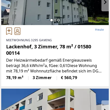
Heute
MIETWOHNUNG 3295 GAMING
Lackenhof, 3 Zimmer, 78 m² / 01580
00114
Der Heizwärmebedarf gemäß Energieausweis
beträgt 36,6 kWh/m²a, fGee: 0,61Diese Wohnung
mit 78,19 m² Wohnnutzfläche befindet sich im DG
und weist folgende Räumlichkeiten
78,19 m²
3 Zimmer
€ 560,79
auf:Wohnzimmer, zwei Schlafzimmer, Küche, Bad,
WC, Vorraum, Abstellraum