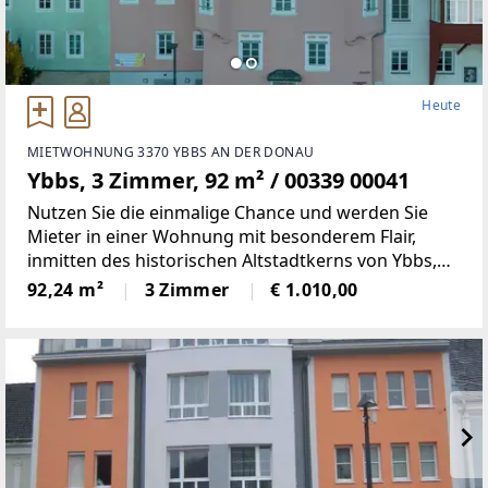
Heute
MIETWOHNUNG 3370 YBBS AN DER DONAU
Ybbs, 3 Zimmer, 92 m² / 00339 00041
Nutzen Sie die einmalige Chance und werden Sie
Mieter in einer Wohnung mit besonderem Flair,
inmitten des historischen Altstadtkerns von Ybbs,
mit Blick auf die Donau.Dieses historische Objekt in
92,24 m²
3 Zimmer
€ 1.010,00
der Kirchengasse 6 beherbergte in der