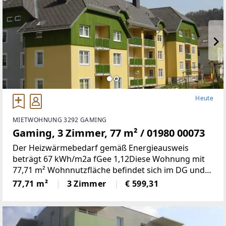
Heute
MIETWOHNUNG 3292 GAMING
Gaming, 3 Zimmer, 77 m² / 01980 00073
Der Heizwärmebedarf gemäß Energieausweis
beträgt 67 kWh/m2a fGee 1,12Diese Wohnung mit
77,71 m² Wohnnutzfläche befindet sich im DG und
weist folgende Räumlichkeiten auf: Küche,
77,71 m²
3 Zimmer
€ 599,31
Wohnzimmer, Schlafzimmer, Kinderzimmer, Bad, WC,
Vorraum und