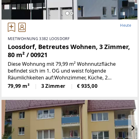
Heute
MIETWOHNUNG 3382 LOOSDORF
Loosdorf, Betreutes Wohnen, 3 Zimmer,
80 m² / 00921
Diese Wohnung mit 79,99 m² Wohnnutzfläche
befindet sich im 1. OG und weist folgende
Räumlichkeiten auf:Wohnzimmer, Küche, 2
Schlafzimmer, Bad, WC, Vorraum und LoggiaMiete €
79,99 m²
3 Zimmer
€ 935,00
935Finanzierungsbeitrag ca. €
3.749Einkommensabhängiger