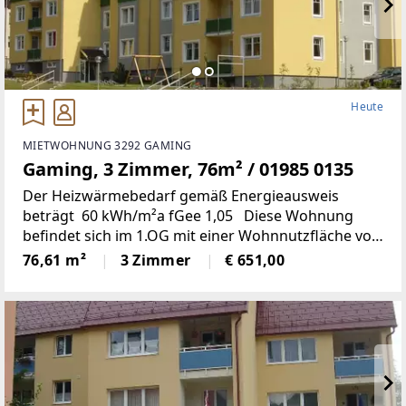
Heute
MIETWOHNUNG 3292 GAMING
Gaming, 3 Zimmer, 76m² / 01985 0135
Der Heizwärmebedarf gemäß Energieausweis
beträgt 60 kWh/m²a fGee 1,05 Diese Wohnung
befindet sich im 1.OG mit einer Wohnnutzfläche von
rd. 77m²; Küche, Wohn-, Schlaf- und Kinderzimmer,
76,61 m²
3 Zimmer
€ 651,00
Bad, WC, Abstell- und Vorraum