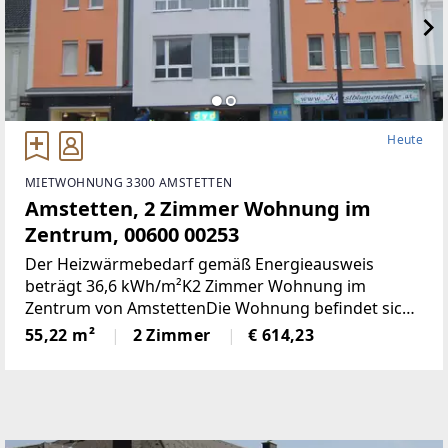
Heute
MIETWOHNUNG 3300 AMSTETTEN
Amstetten, 2 Zimmer Wohnung im
Zentrum, 00600 00253
Der Heizwärmebedarf gemäß Energieausweis
beträgt 36,6 kWh/m²K2 Zimmer Wohnung im
Zentrum von AmstettenDie Wohnung befindet sich
1. OG mit 55,22 m² Wohnnutzfläche und besteht aus
55,22 m²
2 Zimmer
€ 614,23
folgenden Räumen:Großzügiger Wohnraum