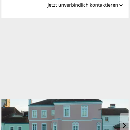
Jetzt unverbindlich kontaktieren
Standort
Ardaggerstraße 28
3300 Amstetten
TELEFON
07472 / 62327
WEBSITE
https://www.diesiedlung.at
EMAIL
minixhofer@diesiedlung.at