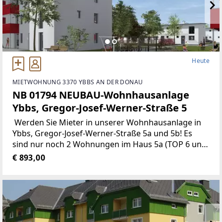
Heute
MIETWOHNUNG 3370 YBBS AN DER DONAU
NB 01794 NEUBAU-Wohnhausanlage
Ybbs, Gregor-Josef-Werner-Straße 5
Werden Sie Mieter in unserer Wohnhausanlage in
Ybbs, Gregor-Josef-Werner-Straße 5a und 5b! Es
sind nur noch 2 Wohnungen im Haus 5a (TOP 6 und
TOP 7) verfügbar! Der Heizwärmebedarf gemäß
€ 893,00
Energieausweis