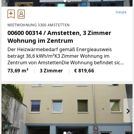
Heute
MIETWOHNUNG 3300 AMSTETTEN
00600 00314 / Amstetten, 3 Zimmer
Wohnung im Zentrum
Der Heizwärmebedarf gemäß Energieausweis
beträgt 36,6 kWh/m²K3 Zimmer Wohnung im
Zentrum von AmstettenDie Wohnung befindet sich
1. OG mit 73,69 m² Wohnnutzfläche und besteht aus
73,69 m²
3 Zimmer
€ 819,66
folgenden Räumen:Großzügiger Wohnraum