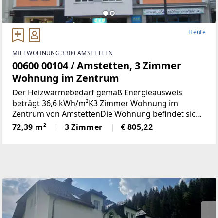
Heute
MIETWOHNUNG 3300 AMSTETTEN
00600 00104 / Amstetten, 3 Zimmer
Wohnung im Zentrum
Der Heizwärmebedarf gemäß Energieausweis
beträgt 36,6 kWh/m²K3 Zimmer Wohnung im
Zentrum von AmstettenDie Wohnung befindet sich
2. OG mit 72,39 m² Wohnnutzfläche und besteht aus
72,39 m²
3 Zimmer
€ 805,22
folgenden Räumen:Großzügiger Wohnraum