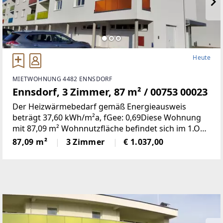
Heute
MIETWOHNUNG 4482 ENNSDORF
Ennsdorf, 3 Zimmer, 87 m² / 00753 00023
Der Heizwärmebedarf gemäß Energieausweis
beträgt 37,60 kWh/m²a, fGee: 0,69Diese Wohnung
mit 87,09 m² Wohnnutzfläche befindet sich im 1.OG
und weist folgende Räumlichkeiten
87,09 m²
3 Zimmer
€ 1.037,00
auf:Wohnzimmer/Küche, zwei Schlafzimmer, Bad,
WC, Vorraum und