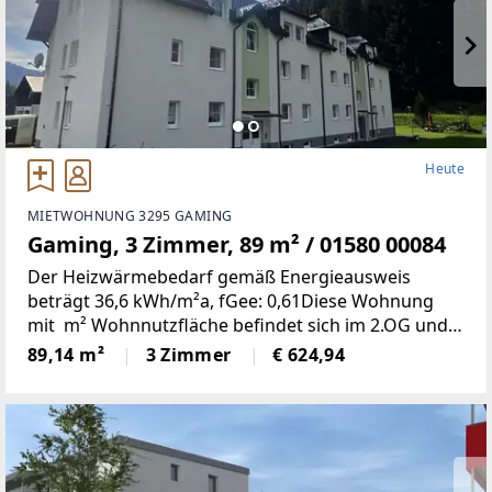
Heute
MIETWOHNUNG 3295 GAMING
Gaming, 3 Zimmer, 89 m² / 01580 00084
Der Heizwärmebedarf gemäß Energieausweis
beträgt 36,6 kWh/m²a, fGee: 0,61Diese Wohnung
mit m² Wohnnutzfläche befindet sich im 2.OG und
weist folgende Räumlichkeiten auf:Wohnzimmer,
89,14 m²
3 Zimmer
€ 624,94
zwei Schlafzimmer, Küche/Esszimmer, Bad, WC,
Abstellraum,