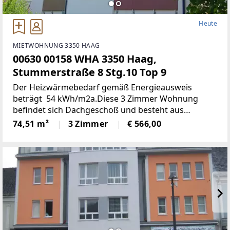
Heute
MIETWOHNUNG 3350 HAAG
00630 00158 WHA 3350 Haag,
Stummerstraße 8 Stg.10 Top 9
Der Heizwärmebedarf gemäß Energieausweis
beträgt 54 kWh/m2a.Diese 3 Zimmer Wohnung
befindet sich Dachgeschoß und besteht aus
folgenden Räumen:Küche, Wohnzimmer,
74,51 m²
3 Zimmer
€ 566,00
Schlafzimmer, Kinderzimmer, Bad, WC, Vorraum, und
Balkon. Kellerabteil