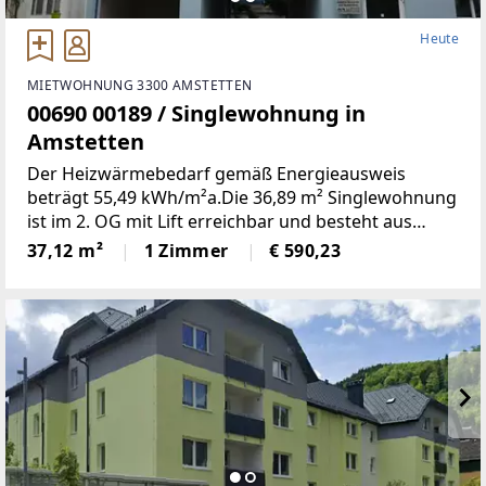
Heute
MIETWOHNUNG 3300 AMSTETTEN
00690 00189 / Singlewohnung in
Amstetten
Der Heizwärmebedarf gemäß Energieausweis
beträgt 55,49 kWh/m²a.Die 36,89 m² Singlewohnung
ist im 2. OG mit Lift erreichbar und besteht aus
folgenden Räumen:Wohnschlafraum, Küche,
37,12 m²
1 Zimmer
€ 590,23
Vorzimmer und Bad inkl. WC1 Kellerabteil