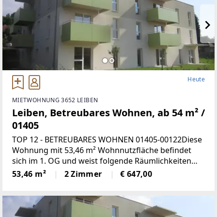
Heute
MIETWOHNUNG 3652 LEIBEN
Leiben, Betreubares Wohnen, ab 54 m² /
01405
TOP 12 - BETREUBARES WOHNEN 01405-00122Diese
Wohnung mit 53,46 m² Wohnnutzfläche befindet
sich im 1. OG und weist folgende Räumlichkeiten
auf:Wohnküche, 1 Schlafzimmer, Bad mit WC,
53,46 m²
2 Zimmer
€ 647,00
Vorraum und LoggiaMiete mind.