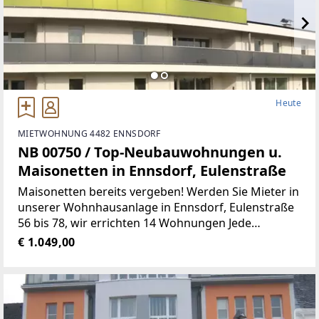
Heute
MIETWOHNUNG 4482 ENNSDORF
NB 00750 / Top-Neubauwohnungen u.
Maisonetten in Ennsdorf, Eulenstraße
Maisonetten bereits vergeben! Werden Sie Mieter in
unserer Wohnhausanlage in Ennsdorf, Eulenstraße
56 bis 78, wir errichten 14 Wohnungen Jede
Wohnung verfügt über einen Tiefgaragen-
€ 1.049,00
Abstellplatz Gemeinschafts-SAT-Anlage