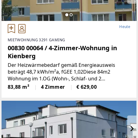
Heute
MIETWOHNUNG 3291 GAMING
00830 00064 / 4-Zimmer-Wohnung in
Kienberg
Der Heizwärmebedarf gemäß Energieausweis
beträgt 48,7 kWh/m²a, fGEE 1,02Diese 84m2
Wohnung im 1.OG (Wohn-, Schlaf- und 2
Kinderzimmer, Küche, Bad, WC, Abstell- und
83,88 m²
4 Zimmer
€ 629,00
Vorraum, Loogia) befindet sich in einer ruhigen
Siedlung in Kienberg. 1 Kellerabteil,