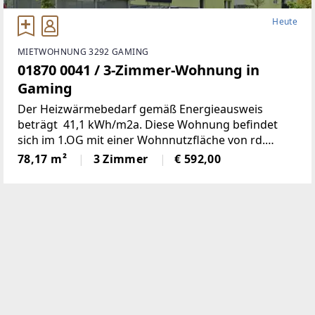
Heute
MIETWOHNUNG 3292 GAMING
01870 0041 / 3-Zimmer-Wohnung in
Gaming
Der Heizwärmebedarf gemäß Energieausweis
beträgt 41,1 kWh/m2a. Diese Wohnung befindet
sich im 1.OG mit einer Wohnnutzfläche von rd.
78m2; Wohn-, Schlaf- und Kinderzimmer, Bad, WC,
78,17 m²
3 Zimmer
€ 592,00
Abstell- und Vorraum sowie eine Loggia.1