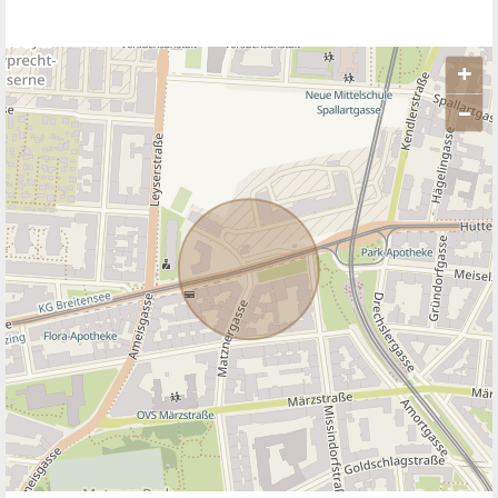
+
–
ANBIETER KONTAKTIEREN