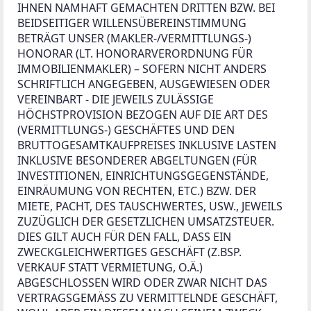
IHNEN NAMHAFT GEMACHTEN DRITTEN BZW. BEI 
BEIDSEITIGER WILLENSÜBEREINSTIMMUNG 
BETRÄGT UNSER (MAKLER-/VERMITTLUNGS-) 
HONORAR (LT. HONORARVERORDNUNG FÜR 
IMMOBILIENMAKLER) – SOFERN NICHT ANDERS 
SCHRIFTLICH ANGEGEBEN, AUSGEWIESEN ODER 
VEREINBART - DIE JEWEILS ZULÄSSIGE 
HÖCHSTPROVISION BEZOGEN AUF DIE ART DES 
(VERMITTLUNGS-) GESCHÄFTES UND DEN 
BRUTTOGESAMTKAUFPREISES INKLUSIVE LASTEN 
INKLUSIVE BESONDERER ABGELTUNGEN (FÜR 
INVESTITIONEN, EINRICHTUNGSGEGENSTÄNDE, 
EINRÄUMUNG VON RECHTEN, ETC.) BZW. DER 
MIETE, PACHT, DES TAUSCHWERTES, USW., JEWEILS 
ZUZÜGLICH DER GESETZLICHEN UMSATZSTEUER. 
DIES GILT AUCH FÜR DEN FALL, DASS EIN 
ZWECKGLEICHWERTIGES GESCHÄFT (Z.BSP. 
VERKAUF STATT VERMIETUNG, O.Ä.) 
ABGESCHLOSSEN WIRD ODER ZWAR NICHT DAS 
VERTRAGSGEMÄSS ZU VERMITTELNDE GESCHÄFT, 