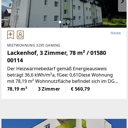
Heute
MIETWOHNUNG 3295 GAMING
Lackenhof, 3 Zimmer, 78 m² / 01580
00114
Der Heizwärmebedarf gemäß Energieausweis
beträgt 36,6 kWh/m²a, fGee: 0,61Diese Wohnung
mit 78,19 m² Wohnnutzfläche befindet sich im DG
und weist folgende Räumlichkeiten
78,19 m²
3 Zimmer
€ 560,79
auf:Wohnzimmer, zwei Schlafzimmer, Küche, Bad,
WC, Vorraum, Abstellraum