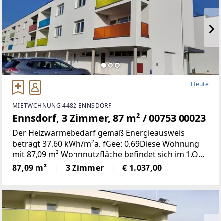
Heute
MIETWOHNUNG 4482 ENNSDORF
Ennsdorf, 3 Zimmer, 87 m² / 00753 00023
Der Heizwärmebedarf gemäß Energieausweis
beträgt 37,60 kWh/m²a, fGee: 0,69Diese Wohnung
mit 87,09 m² Wohnnutzfläche befindet sich im 1.OG
und weist folgende Räumlichkeiten
87,09 m²
3 Zimmer
€ 1.037,00
auf:Wohnzimmer/Küche, zwei Schlafzimmer, Bad,
WC, Vorraum und