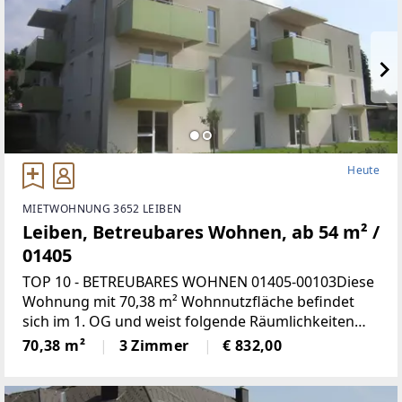
Heute
MIETWOHNUNG 3652 LEIBEN
Leiben, Betreubares Wohnen, ab 54 m² /
01405
TOP 10 - BETREUBARES WOHNEN 01405-00103Diese
Wohnung mit 70,38 m² Wohnnutzfläche befindet
sich im 1. OG und weist folgende Räumlichkeiten
auf:Wohnküche, 2 Schlafzimmer, Bad mit WC,
70,38 m²
3 Zimmer
€ 832,00
Vorraum und LoggiaMiete mind.