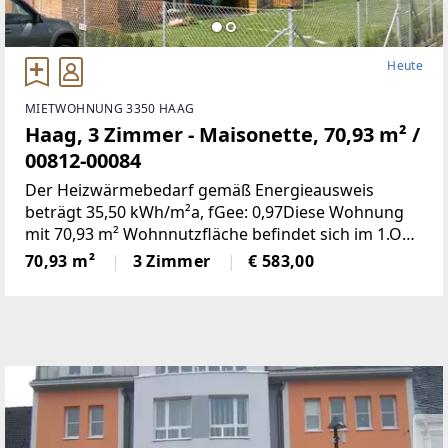
Heute
MIETWOHNUNG 3350 HAAG
Haag, 3 Zimmer - Maisonette, 70,93 m² /
00812-00084
Der Heizwärmebedarf gemäß Energieausweis
beträgt 35,50 kWh/m²a, fGee: 0,97Diese Wohnung
mit 70,93 m² Wohnnutzfläche befindet sich im 1.OG
+ DG und weist folgende Räumlichkeiten
70,93 m²
3 Zimmer
€ 583,00
auf:Wohnzimmer, zwei Schlafzimmer, Küche, Bad,
WC, Vorraum