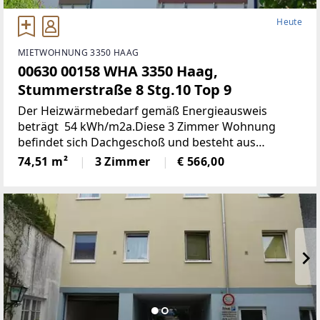
Heute
MIETWOHNUNG 3350 HAAG
00630 00158 WHA 3350 Haag,
Stummerstraße 8 Stg.10 Top 9
Der Heizwärmebedarf gemäß Energieausweis
beträgt 54 kWh/m2a.Diese 3 Zimmer Wohnung
befindet sich Dachgeschoß und besteht aus
folgenden Räumen:Küche, Wohnzimmer,
74,51 m²
3 Zimmer
€ 566,00
Schlafzimmer, Kinderzimmer, Bad, WC, Vorraum, und
Balkon. Kellerabteil