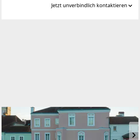
Jetzt unverbindlich kontaktieren
Standort
Ardaggerstraße 28
3300 Amstetten
TELEFON
07472 / 62327
WEBSITE
https://www.diesiedlung.at
EMAIL
minixhofer@diesiedlung.at