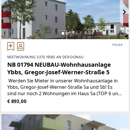
Heute
MIETWOHNUNG 3370 YBBS AN DER DONAU
NB 01794 NEUBAU-Wohnhausanlage
Ybbs, Gregor-Josef-Werner-Straße 5
Werden Sie Mieter in unserer Wohnhausanlage in
Ybbs, Gregor-Josef-Werner-Straße 5a und 5b! Es
sind nur noch 2 Wohnungen im Haus 5a (TOP 6 und
TOP 7) verfügbar! Der Heizwärmebedarf gemäß
€ 893,00
Energieausweis