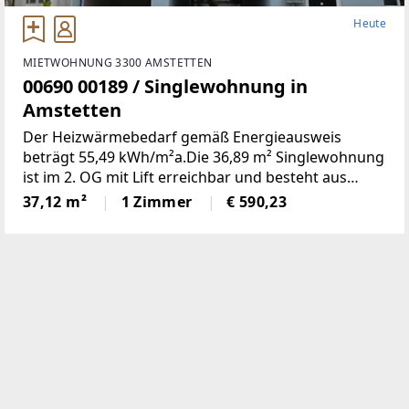
Heute
MIETWOHNUNG 3300 AMSTETTEN
00690 00189 / Singlewohnung in
Amstetten
Der Heizwärmebedarf gemäß Energieausweis
beträgt 55,49 kWh/m²a.Die 36,89 m² Singlewohnung
ist im 2. OG mit Lift erreichbar und besteht aus
folgenden Räumen:Wohnschlafraum, Küche,
37,12 m²
1 Zimmer
€ 590,23
Vorzimmer und Bad inkl. WC1 Kellerabteil