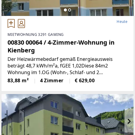
Heute
MIETWOHNUNG 3291 GAMING
00830 00064 / 4-Zimmer-Wohnung in
Kienberg
Der Heizwärmebedarf gemäß Energieausweis
beträgt 48,7 kWh/m²a, fGEE 1,02Diese 84m2
Wohnung im 1.OG (Wohn-, Schlaf- und 2
Kinderzimmer, Küche, Bad, WC, Abstell- und
83,88 m²
4 Zimmer
€ 629,00
Vorraum, Loogia) befindet sich in einer ruhigen
Siedlung in Kienberg. 1 Kellerabteil,