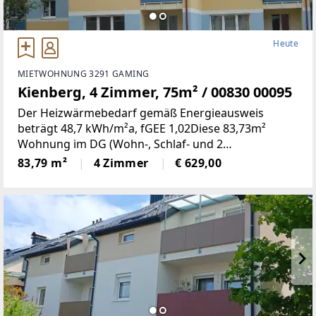
Heute
MIETWOHNUNG 3291 GAMING
Kienberg, 4 Zimmer, 75m² / 00830 00095
Der Heizwärmebedarf gemäß Energieausweis
beträgt 48,7 kWh/m²a, fGEE 1,02Diese 83,73m²
Wohnung im DG (Wohn-, Schlaf- und 2
Kinderzimmer, Küche, Bad, WC, Abstell- und
83,79 m²
4 Zimmer
€ 629,00
Vorraum, Loogia) befindet sich in einer ruhigen
Siedlung in Kienberg.1