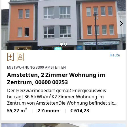
Heute
MIETWOHNUNG 3300 AMSTETTEN
Amstetten, 2 Zimmer Wohnung im
Zentrum, 00600 00253
Der Heizwärmebedarf gemäß Energieausweis
beträgt 36,6 kWh/m²K2 Zimmer Wohnung im
Zentrum von AmstettenDie Wohnung befindet sich
1. OG mit 55,22 m² Wohnnutzfläche und besteht aus
55,22 m²
2 Zimmer
€ 614,23
folgenden Räumen:Großzügiger Wohnraum