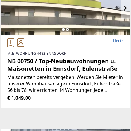
Heute
MIETWOHNUNG 4482 ENNSDORF
NB 00750 / Top-Neubauwohnungen u.
Maisonetten in Ennsdorf, Eulenstraße
Maisonetten bereits vergeben! Werden Sie Mieter in
unserer Wohnhausanlage in Ennsdorf, Eulenstraße
56 bis 78, wir errichten 14 Wohnungen Jede
Wohnung verfügt über einen Tiefgaragen-
€ 1.049,00
Abstellplatz Gemeinschafts-SAT-Anlage