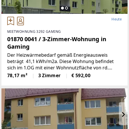
Heute
MIETWOHNUNG 3292 GAMING
01870 0041 / 3-Zimmer-Wohnung in
Gaming
Der Heizwärmebedarf gemäß Energieausweis
beträgt 41,1 kWh/m2a. Diese Wohnung befindet
sich im 1.OG mit einer Wohnnutzfläche von rd.
78m2; Wohn-, Schlaf- und Kinderzimmer, Bad, WC,
78,17 m²
3 Zimmer
€ 592,00
Abstell- und Vorraum sowie eine Loggia.1