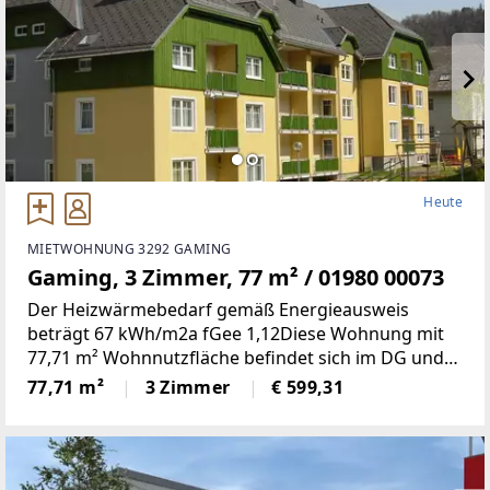
Heute
MIETWOHNUNG 3292 GAMING
Gaming, 3 Zimmer, 77 m² / 01980 00073
Der Heizwärmebedarf gemäß Energieausweis
beträgt 67 kWh/m2a fGee 1,12Diese Wohnung mit
77,71 m² Wohnnutzfläche befindet sich im DG und
weist folgende Räumlichkeiten auf: Küche,
77,71 m²
3 Zimmer
€ 599,31
Wohnzimmer, Schlafzimmer, Kinderzimmer, Bad, WC,
Vorraum und