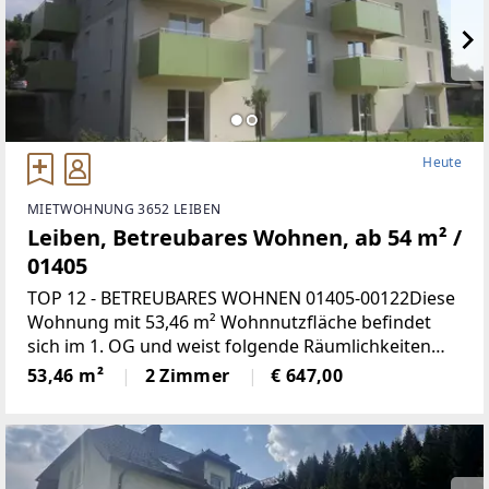
Heute
MIETWOHNUNG 3652 LEIBEN
Leiben, Betreubares Wohnen, ab 54 m² /
01405
TOP 12 - BETREUBARES WOHNEN 01405-00122Diese
Wohnung mit 53,46 m² Wohnnutzfläche befindet
sich im 1. OG und weist folgende Räumlichkeiten
auf:Wohnküche, 1 Schlafzimmer, Bad mit WC,
53,46 m²
2 Zimmer
€ 647,00
Vorraum und LoggiaMiete mind.