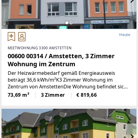
Heute
MIETWOHNUNG 3300 AMSTETTEN
00600 00314 / Amstetten, 3 Zimmer
Wohnung im Zentrum
Der Heizwärmebedarf gemäß Energieausweis
beträgt 36,6 kWh/m²K3 Zimmer Wohnung im
Zentrum von AmstettenDie Wohnung befindet sich
1. OG mit 73,69 m² Wohnnutzfläche und besteht aus
73,69 m²
3 Zimmer
€ 819,66
folgenden Räumen:Großzügiger Wohnraum