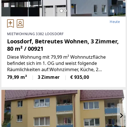
Heute
MIETWOHNUNG 3382 LOOSDORF
Loosdorf, Betreutes Wohnen, 3 Zimmer,
80 m² / 00921
Diese Wohnung mit 79,99 m² Wohnnutzfläche
befindet sich im 1. OG und weist folgende
Räumlichkeiten auf:Wohnzimmer, Küche, 2
Schlafzimmer, Bad, WC, Vorraum und LoggiaMiete €
79,99 m²
3 Zimmer
€ 935,00
935Finanzierungsbeitrag ca. €
3.749Einkommensabhängiger