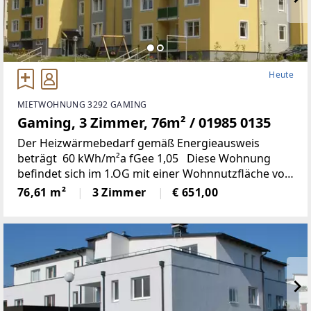
Heute
MIETWOHNUNG 3292 GAMING
Gaming, 3 Zimmer, 76m² / 01985 0135
Der Heizwärmebedarf gemäß Energieausweis
beträgt 60 kWh/m²a fGee 1,05 Diese Wohnung
befindet sich im 1.OG mit einer Wohnnutzfläche von
rd. 77m²; Küche, Wohn-, Schlaf- und Kinderzimmer,
76,61 m²
3 Zimmer
€ 651,00
Bad, WC, Abstell- und Vorraum