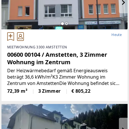
Heute
MIETWOHNUNG 3300 AMSTETTEN
00600 00104 / Amstetten, 3 Zimmer
Wohnung im Zentrum
Der Heizwärmebedarf gemäß Energieausweis
beträgt 36,6 kWh/m²K3 Zimmer Wohnung im
Zentrum von AmstettenDie Wohnung befindet sich
2. OG mit 72,39 m² Wohnnutzfläche und besteht aus
72,39 m²
3 Zimmer
€ 805,22
folgenden Räumen:Großzügiger Wohnraum