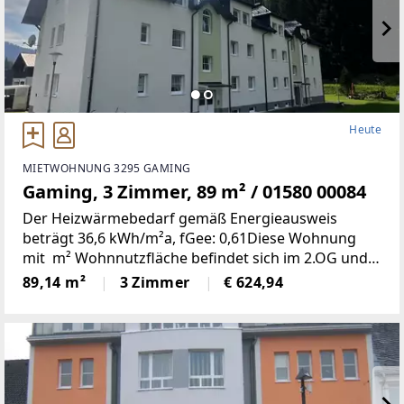
Heute
MIETWOHNUNG 3295 GAMING
Gaming, 3 Zimmer, 89 m² / 01580 00084
Der Heizwärmebedarf gemäß Energieausweis
beträgt 36,6 kWh/m²a, fGee: 0,61Diese Wohnung
mit m² Wohnnutzfläche befindet sich im 2.OG und
weist folgende Räumlichkeiten auf:Wohnzimmer,
89,14 m²
3 Zimmer
€ 624,94
zwei Schlafzimmer, Küche/Esszimmer, Bad, WC,
Abstellraum,