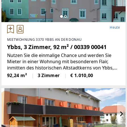
Heute
MIETWOHNUNG 3370 YBBS AN DER DONAU
Ybbs, 3 Zimmer, 92 m² / 00339 00041
Nutzen Sie die einmalige Chance und werden Sie
Mieter in einer Wohnung mit besonderem Flair,
inmitten des historischen Altstadtkerns von Ybbs,
mit Blick auf die Donau.Dieses historische Objekt in
92,24 m²
3 Zimmer
€ 1.010,00
der Kirchengasse 6 beherbergte in der