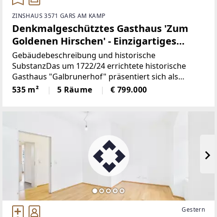
ZINSHAUS 3571 GARS AM KAMP
Denkmalgeschütztes Gasthaus 'Zum
Goldenen Hirschen' - Einzigartiges
Kulturdenkmal mit
Gebäudebeschreibung und historische
Gastronomietradition seit 1920
SubstanzDas um 1722/24 errichtete historische
Gasthaus "Galbrunerhof" präsentiert sich als
charmantes Gebäudeensemble bestehend aus zwei
535 m²
5 Räume
€ 799.000
selbständigen Bauteilen, die straßenseitig zur
Rainharterstraße durch
Gestern