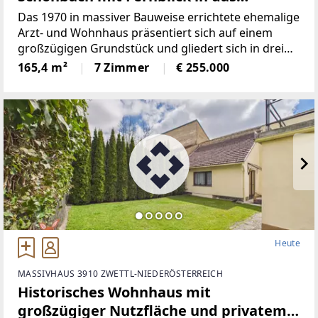
Waldviertel
Das 1970 in massiver Bauweise errichtete ehemalige
Arzt- und Wohnhaus präsentiert sich auf einem
großzügigen Grundstück und gliedert sich in drei
Ebenen.Der zentrale Zugang im Erdgeschoss führt
165,4 m²
7 Zimmer
€ 255.000
über einen Vorraum in den Zentralen Flur, von dem
Heute
MASSIVHAUS 3910 ZWETTL-NIEDERÖSTERREICH
Historisches Wohnhaus mit
großzügiger Nutzfläche und privatem