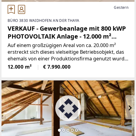
Gestern
BÜRO 3830 WAIDHOFEN AN DER THAYA
VERKAUF - Gewerbeanlage mit 800 kWP
PHOTOVOLTAIK Anlage - 12.000 m²
Nutzfläche
Auf einem großzügigen Areal von ca. 20.000 m²
erstreckt sich dieses vielseitige Betriebsobjekt, das
ehemals von einer Produktionsfirma genutzt wurde
und jetzt zum Verkauf steht.Die Liegenschaft
12.000 m²
€ 7.990.000
umfasst insgesamt ca. 15.000 m² Nutzfläche,
aufgeteilt