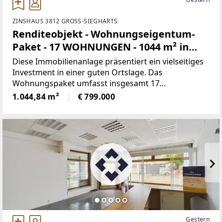
ZINSHAUS 3812 GROSS-SIEGHARTS
Renditeobjekt - Wohnungseigentum-
Paket - 17 WOHNUNGEN - 1044 m² in
Groß Siegharts im Waldviertel
Diese Immobilienanlage präsentiert ein vielseitiges
Investment in einer guten Ortslage. Das
Wohnungspaket umfasst insgesamt 17
Wohneinheiten mit einer insgesamten Nutzfläche
1.044,84 m²
€ 799.000
von etwa 1044 Quadratmetern. Diese Einheiten
bieten vielfältige Möglichkeiten
Gestern