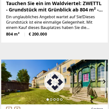
Tauchen Sie ein im Waldviertel: ZWETTL
- Grundstück mit Grünblick ab 804 m² -
AUFGESCHLOSSEN
Ein unglaubliches Angebot wartet auf Sie!Dieses
Grundstück ist eine einmalige Gelegenheit. Mit
einem Kauf dieses Bauplatzes haben Sie die
Möglichkeit, Ihr neues Zuhause zu kreieren. Ein
804 m²
€ 200.000
herrlicher Ausblick ins Grüne, der Ihnen die
Möglichkeit gibt,
Gestern