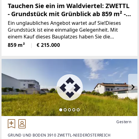
Tauchen Sie ein im Waldviertel: ZWETTL
- Grundstück mit Grünblick ab 859 m² -
AUFGESCHLOSSEN
Ein unglaubliches Angebot wartet auf Sie!Dieses
Grundstück ist eine einmalige Gelegenheit. Mit
einem Kauf dieses Bauplatzes haben Sie die
Möglichkeit, Ihr neues Zuhause zu kreieren. Ein
859 m²
€ 215.000
herrlicher Ausblick ins Grüne, der Ihnen die
Möglichkeit gibt,
Gestern
GRUND UND BODEN 3910 ZWETTL-NIEDERÖSTERREICH