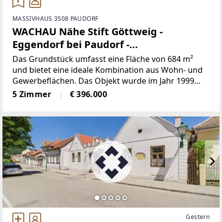
MASSIVHAUS 3508 PAUDORF
WACHAU Nähe Stift Göttweig -
Eggendorf bei Paudorf -
Einfamilienhaus mit Garten, Terrasse
Das Grundstück umfasst eine Fläche von 684 m²
und Gewerbeflächen
und bietet eine ideale Kombination aus Wohn- und
Gewerbeflächen. Das Objekt wurde im Jahr 1999
von der Firma Elk in einer Fertigteilbauweise für die
5 Zimmer
€ 396.000
Gebäudeflächen im Erdgeschoss auf Gartenebene
errichtet,
Gestern