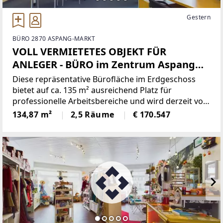
Gestern
BÜRO 2870 ASPANG-MARKT
VOLL VERMIETETES OBJEKT FÜR
ANLEGER - BÜRO im Zentrum Aspang
Markt
Diese repräsentative Bürofläche im Erdgeschoss
bietet auf ca. 135 m² ausreichend Platz für
professionelle Arbeitsbereiche und wird derzeit von
zwei Allianz Versicherungsagenturen genutzt. Der
134,87 m²
2,5 Räume
€ 170.547
Zugang erfolgt über ein gemeinschaftlich genutztes
Foyer, das