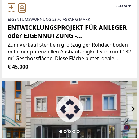
Gestern
EIGENTUMSWOHNUNG 2870 ASPANG-MARKT
ENTWICKLUNGSPROJEKT FÜR ANLEGER
oder EIGENNUTZUNG -
ROHDACHBODEN Top 5 - im Zentrum
Zum Verkauf steht ein großzügiger Rohdachboden
Aspang Markt
mit einer potenziellen Ausbaufähigkeit von rund 132
m² Geschossfläche. Diese Fläche bietet ideale
Voraussetzungen zur Schaffung einer einzigartigen,
€ 45.000
durchgesteckten Wohnung, die durch ihre offene
Bauweise