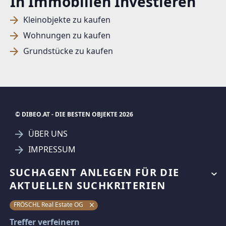
In Immobilien Investieren
Kleinobjekte zu kaufen
Wohnungen zu kaufen
Grundstücke zu kaufen
© DIBEO.AT - DIE BESTEN OBJEKTE 2026
ÜBER UNS
IMPRESSUM
KONTAKT
SUCHAGENT ANLEGEN FÜR DIE
AGB & NUTZUNGSBEDINGUNGEN
AKTUELLEN SUCHKRITERIEN
DATENSCHUTZ
FRÖSCHL Real Estate OG
FAQ
Treffer verfeinern