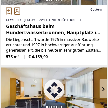
Gestern
GEWERBEOBJEKT 3910 ZWETTL-NIEDERÖSTERREICH
Geschäftshaus beim
Hundertwasserbrunnen, Hauptplatz im
Zentrum von ZWETTL
Die Liegenschaft wurde 1976 in massiver Bauweise
errichtet und 1997 in hochwertiger Ausführung
generalsaniert, die bis heute in sehr gutem Zustand
erhalten geblieben ist. Das Geschäftshaus umfasst
573 m²
€ 4.139,00
eine Gesamtfläche von etwa 573 m² und bietet
vielseitige