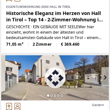
EIGENTUMSWOHNUNG 6060 HALL IN TIROL
Historische Eleganz im Herzen von Hall
in Tirol – Top 14 - 2-Zimmer-Wohnung in
denkmalgeschütztem Altbau
GESCHICHTE · EIN GEBÄUDE MIT SEELEWer hier
einzieht, wohnt in einem der ältesten und
bedeutsamsten Gebäude von Hall in Tirol – einem
spätgotischen Salzstadel, der im 16. Jahrhundert für
71,05 m²
2 Zimmer
€ 369.460
die Innschifffahrt errichtet wurde und als Lagerhaus
für
Gestern