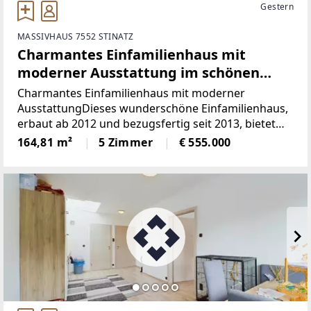
Gestern
MASSIVHAUS 7552 STINATZ
Charmantes Einfamilienhaus mit
moderner Ausstattung im schönen
Südburgenland
Charmantes Einfamilienhaus mit moderner
AusstattungDieses wunderschöne Einfamilienhaus,
erbaut ab 2012 und bezugsfertig seit 2013, bietet
auf zwei Etagen großzügigen Wohnraum und
164,81 m²
5 Zimmer
€ 555.000
modernen Komfort. Das Erdgeschoss wurde in
Massivbauweise errichtet,