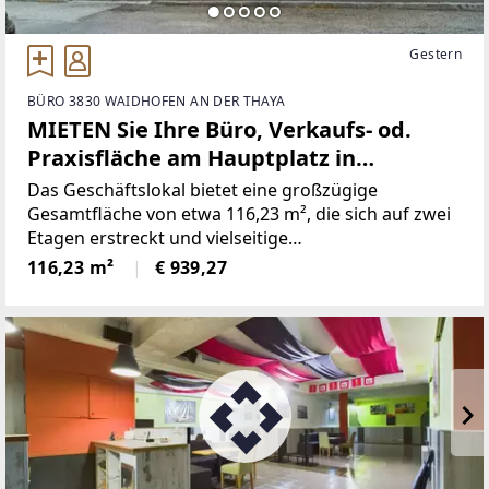
Gestern
BÜRO 3830 WAIDHOFEN AN DER THAYA
MIETEN Sie Ihre Büro, Verkaufs- od.
Praxisfläche am Hauptplatz in
Waidhofen a.d. Thaya
Das Geschäftslokal bietet eine großzügige
Gesamtfläche von etwa 116,23 m², die sich auf zwei
Etagen erstreckt und vielseitige
Nutzungsmöglichkeiten bietet. Im Erdgeschoss
116,23 m²
€ 939,27
steht eine Verkaufsfläche von ca. 75,50 m² zur
Verfügung, die sich ideal für den