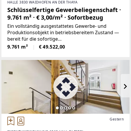
HALLE 3830 WAIDHOFEN AN DER THAYA
Schlüsselfertige Gewerbeliegenschaft ·
9.761 m² · € 3,00/m² · Sofortbezug
Ein vollständig ausgestattetes Gewerbe- und
Produktionsobjekt in betriebsbereitem Zustand —
bereit für die sofortige
Übernahme.NutzungsmöglichkeitenAuf einem
9.761 m²
€ 49.522,00
Gesamtgelände von rund 20.000 m² stehen
insgesamt 9.761 m² Nutzfläche zur Vermietung
Gestern