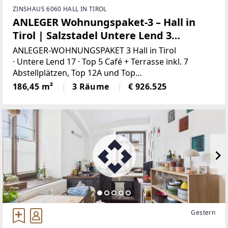
ZINSHAUS 6060 HALL IN TIROL
ANLEGER Wohnungspaket-3 – Hall in
Tirol | Salzstadel Untere Lend 3
Wohneinheiten | ca. 186m² Nutzfläche
ANLEGER-WOHNUNGSPAKET 3 Hall in Tirol
· Untere Lend 17 · Top 5 Café + Terrasse inkl. 7
Abstellplätzen, Top 12A und Top
12BInvestieren in Substanz, Standort und Entwicklu
186,45 m²
3 Räume
€ 926.525
ngsspielraum.Das angebotene Wohnungseigentum
spaket
Gestern