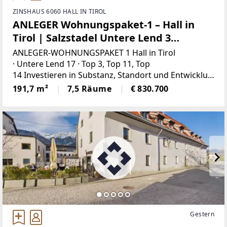
ZINSHAUS 6060 HALL IN TIROL
ANLEGER Wohnungspaket-1 – Hall in
Tirol | Salzstadel Untere Lend 3
Wohneinheiten | ca. 191m² Nutzfläche
ANLEGER-WOHNUNGSPAKET 1 Hall in Tirol
· Untere Lend 17 · Top 3, Top 11, Top
14 Investieren in Substanz, Standort und Entwicklun
gsspielraum.Das angebotene Wohnungseigentums
191,7 m²
7,5 Räume
€ 830.700
paket 1 umfasst drei Wohneinheiten in einem der hi
storisch bedeutendsten Gebäude von
Gestern