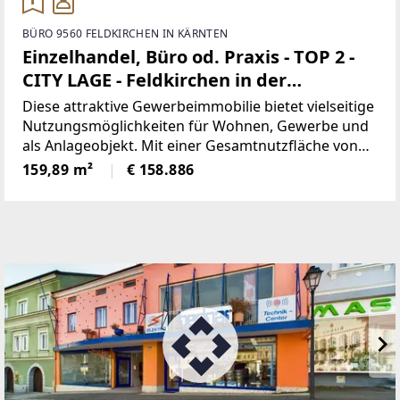
BÜRO 9560 FELDKIRCHEN IN KÄRNTEN
Einzelhandel, Büro od. Praxis - TOP 2 -
CITY LAGE - Feldkirchen in der
WÖRTHERSEE REGION
Diese attraktive Gewerbeimmobilie bietet vielseitige
Nutzungsmöglichkeiten für Wohnen, Gewerbe und
als Anlageobjekt. Mit einer Gesamtnutzfläche von
159,25 m² verfügt das Objekt über eine optimale
159,89 m²
€ 158.886
Flächenaufteilung.Raumaufteilung und Ausstattung