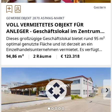
Gestern
GEWERBEOBJEKT 2870 ASPANG-MARKT
VOLL VERMIETETES OBJEKT FÜR
ANLEGER - Geschäftslokal im Zentrum
Aspang Markt
Dieses großzügige Geschäftslokal bietet rund 95 m²
optimal genutzte Fläche und ist derzeit an ein
Einzelhandelsunternehmen vermietet. Es verfügt
über eine durchdachte Raumaufteilung, die
94,86 m²
2 Räume
€ 123.318
zahlreiche Nutzungsoptionen ermöglicht. Der
vordere Verkaufsraum