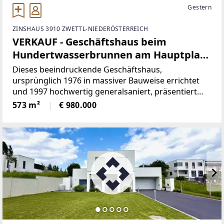
Gestern
ZINSHAUS 3910 ZWETTL-NIEDERÖSTERREICH
VERKAUF - Geschäftshaus beim
Hundertwasserbrunnen am Hauptplatz
im Zentrum von ZWETTL
Dieses beeindruckende Geschäftshaus,
ursprünglich 1976 in massiver Bauweise errichtet
und 1997 hochwertig generalsaniert, präsentiert
sich heute in einem ausgezeichneten Zustand und
573 m²
€ 980.000
steht nun zum Verkauf. Mit einer Gesamtfläche von
etwa 573 m² bietet