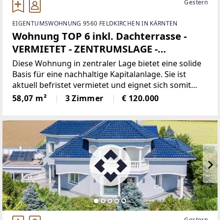
Gestern
EIGENTUMSWOHNUNG 9560 FELDKIRCHEN IN KÄRNTEN
Wohnung TOP 6 inkl. Dachterrasse -
VERMIETET - ZENTRUMSLAGE -
Feldkirchen in Kärnten
Diese Wohnung in zentraler Lage bietet eine solide
Basis für eine nachhaltige Kapitalanlage. Sie ist
aktuell befristet vermietet und eignet sich somit
ideal für Anleger, die auf planbare Erträge und
58,07 m²
3 Zimmer
€ 120.000
Wertbeständigkeit setzen. Mit
Gestern