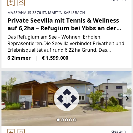
MASSIVHAUS 3376 ST. MARTIN-KARLSBACH
Private Seevilla mit Tennis & Wellness
auf 6,2ha – Refugium bei Ybbs an der
Donau
Das Refugium am See – Wohnen, Erholen,
Repräsentieren.Die Seevilla verbindet Privatheit und
Erlebnisqualität auf rund 6,22 ha Grund. Das
Wohnensemble (Nutzfläche ca. 259 m², zzgl. ca.
6 Zimmer
€ 1.599.000
77 m² Lager) öffnet sich nach Süden zu Terrassen,
Loggia und Wasser
Gestern