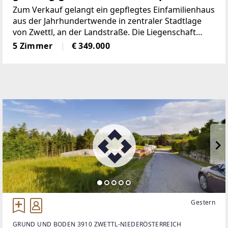
Garten im Herzen des Stadtzentrums
Zum Verkauf gelangt ein gepflegtes Einfamilienhaus
aus der Jahrhundertwende in zentraler Stadtlage
von Zwettl, an der Landstraße. Die Liegenschaft
vereint auf besondere Weise historischen Charme,
5 Zimmer
€ 349.000
innerstädtische Lage und einen bemerkenswert
Gestern
GRUND UND BODEN 3910 ZWETTL-NIEDERÖSTERREICH