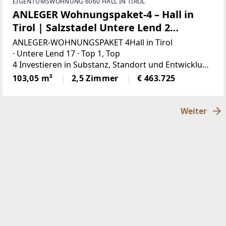
EIGENTUMSWOHNUNG 6060 HALL IN TIROL
ANLEGER Wohnungspaket-4 – Hall in
Tirol | Salzstadel Untere Lend 2
Wohneinheiten | ca. 103m² Nutzfläche
ANLEGER-WOHNUNGSPAKET 4Hall in Tirol
· Untere Lend 17 · Top 1, Top
4 Investieren in Substanz, Standort und Entwicklung
sspielraum.Das angebotene Wohnungseigentumsp
103,05 m²
2,5 Zimmer
€ 463.725
aket 1 umfasst
Weiter