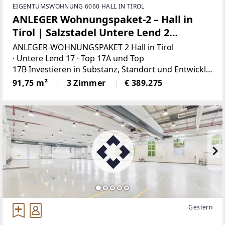
EIGENTUMSWOHNUNG 6060 HALL IN TIROL
ANLEGER Wohnungspaket-2 – Hall in
Tirol | Salzstadel Untere Lend 2
Wohneinheiten | 91,75 m² Nutzfläche
ANLEGER-WOHNUNGSPAKET 2 Hall in Tirol
· Untere Lend 17 · Top 17A und Top
17B Investieren in Substanz, Standort und Entwicklu
ngsspielraum.Das angebotene Wohnungseigentum
91,75 m²
3 Zimmer
€ 389.275
spaket
Gestern