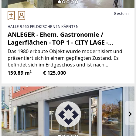
Gestern
HALLE 9560 FELDKIRCHEN IN KÄRNTEN
ANLEGER - Ehem. Gastronomie /
Lagerflächen - TOP 1 - CITY LAGE -
Feldkirchen in der WÖRTHERSEE
Das 1980 erbaute Objekt wurde modernisiert und
REGION
präsentiert sich in einem gepflegten Zustand. Es
befindet sich im Erdgeschoss und ist nach
Südwesten ausgerichtet. Diese zentral gelegene
159,89 m²
€ 125.000
ehemalige Gastronomie-Lokalität bietet vielfältige
Nutzungsmöglichkeiten