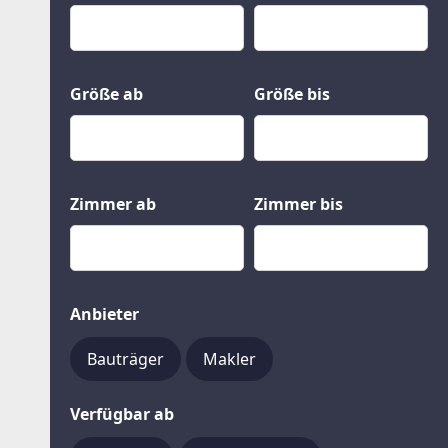
Kauf
Gewerbeobjekte
Miete
Grund und Boden
Mietkauf
Kleinobjekte
Größe ab
Größe bis
Zimmer ab
Zimmer bis
Anbieter
Bauträger
Makler
Verfügbar ab