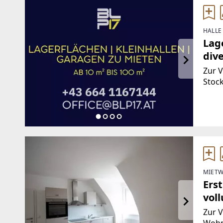
HALLE
Lage
dive
Zur 
Stoc
Gebä
Räuml
ca. 1
MIETW
Ers
vol
(Pro
Zur V