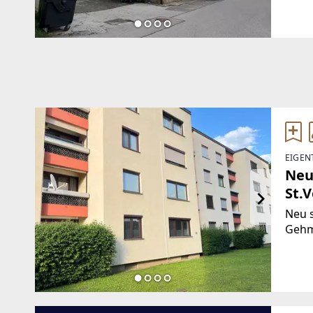
Brut
wurd
EIGEN
Neu
St.V
Neu 
Gehm
Sonne
Grün
Kinde