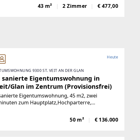
toFrisch und wie neu: Diese 43 m² große Wohnung
43 m²
2 Zimmer
€ 477,00
e komplett saniert. NeueKüche,
Heute
TUMSWOHNUNG 9300 ST. VEIT AN DER GLAN
 sanierte Eigentumswohnung in
eit/Glan im Zentrum (Provisionsfrei)
sanierte Eigentumswohnung, 45 m2, zwei
inuten zum Hauptplatz,Hochparterre,
nlage, nach Süden ausgerichtet mit Blick ins
e, mangelangt über nur 4 Stufen in die Wohnung,
50 m²
€ 136.000
rgarten, Volksschule,Mittelschule, Gymnasium,