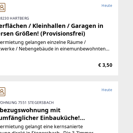
Heute
 8230 HARTBERG
rflächen / Kleinhallen / Garagen in
rsen Größen! (Provisionsfrei)
Vermietung gelangen einzelne Räume /
kwerke / Nebengebäude in einemunbewohnten
ude.Durch die hervorragende Trennbarkeit der
ichkeiten, stehen Ihnen Größen vonca. 10 m² bis
€ 3,50
00 m² zur Verfügung.Aufgrund der
Heute
OHNUNG 7551 STEGERSBACH
tbezugswohnung mit
lumfänglicher Einbauküche!
visionsfrei)
ermietung gelangt eine kernsanierte