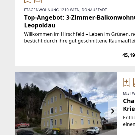
ETAGENWOHNUNG 1210 WIEN, DONAUSTADT
Top-Angebot: 3-Zimmer-Balkonwohnu
Leopoldau
Willkommen im Hirschfeld – Leben im Grünen, 
besticht durch ihre gut geschnittene Raumaufte
Wohnküche mit Blick ins Grüne sowie einem ge
45,19
MIETW
Cha
Krie
Entde
einem
Krieg