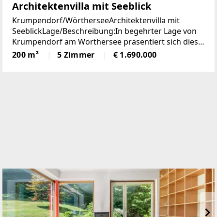
Architektenvilla mit Seeblick
Krumpendorf/WörtherseeArchitektenvilla mit
SeeblickLage/Beschreibung:In begehrter Lage von
Krumpendorf am Wörthersee präsentiert sich diese
herausragende Architekten-Villa als ein wahres
200 m²
5 Zimmer
€ 1.690.000
Refugium für Anspruchsvolle. Die im Jahr 2010
erbaute