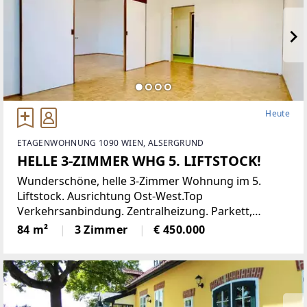
Heute
ETAGENWOHNUNG 1090 WIEN, ALSERGRUND
HELLE 3-ZIMMER WHG 5. LIFTSTOCK!
Wunderschöne, helle 3-Zimmer Wohnung im 5.
Liftstock. Ausrichtung Ost-West.Top
Verkehrsanbindung. Zentralheizung. Parkett,
Jalousien, Abstellraum. Kellerabteil.Diese
84 m²
3 Zimmer
€ 450.000
lichtdurchflutete Etagenwohnung bietet reichlich
Platz auf einer Wohnfläche von