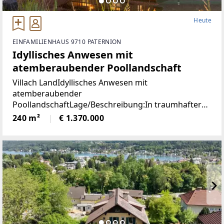
Heute
EINFAMILIENHAUS 9710 PATERNION
Idyllisches Anwesen mit
atemberaubender Poollandschaft
Villach LandIdyllisches Anwesen mit
atemberaubender
PoollandschaftLage/Beschreibung:In traumhafter
Lage von Feffernitz präsentiert sich dieses
240 m²
€ 1.370.000
außergewöhnliche Anwesen als wahres Refugium
für Ruhe- und Naturliebhaber. Eingebettet in eine