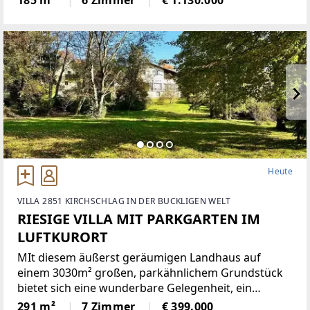
185 m²
6 Zimmer
€ 1.130.000
Townhouse mit rund 185 m² Wohnfläche überzeugt
durch eine klare
Heute
VILLA 2851 KIRCHSCHLAG IN DER BUCKLIGEN WELT
RIESIGE VILLA MIT PARKGARTEN IM
LUFTKURORT
MIt diesem äußerst geräumigen Landhaus auf
einem 3030m² großen, parkähnlichem Grundstück
bietet sich eine wunderbare Gelegenheit, ein
einmaliges Domizil in der beliebten Gemeinde
291 m²
7 Zimmer
€ 399.000