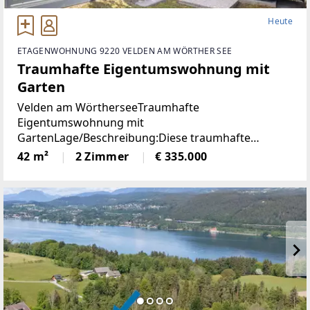
Heute
ETAGENWOHNUNG 9220 VELDEN AM WÖRTHER SEE
Traumhafte Eigentumswohnung mit
Garten
Velden am WörtherseeTraumhafte
Eigentumswohnung mit
GartenLage/Beschreibung:Diese traumhafte
Gartenwohnung liegt nur 800 Meter vom Zentrum
42 m²
2 Zimmer
€ 335.000
Veldens entfernt und bietet eine perfekte
Kombination aus Ruhe und Nähe zum Zentrum.
Dank der westlichen