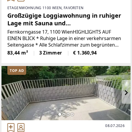
ETAGENWOHNUNG 1100 WIEN, FAVORITEN
Großzügige Loggiawohnung in ruhiger
Lage mit Sauna und
Gemeinschaftsdachterrasse
Fernkorngasse 17, 1100 WienHIGHLIGHTS AUF
EINEN BLICK * Ruhige Lage in einer verkehrsarmen
Seitengasse * Alle Schlafzimmer zum begrünten
und gepflegten, sehr ruhigen Innenhof ausgerichtet
83,44 m²
3 Zimmer
€ 1.360,94
* Großzügiges Wohnzimmer mit Ausgang
TOP AD
08.07.2026