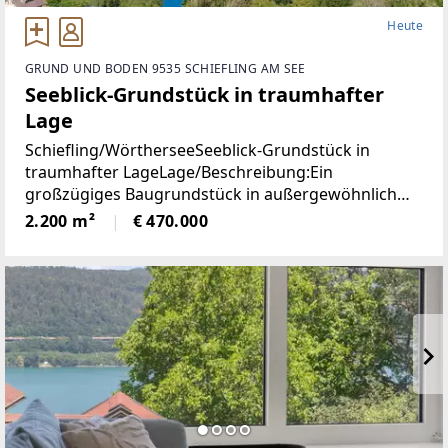
Heute
GRUND UND BODEN 9535 SCHIEFLING AM SEE
Seeblick-Grundstück in traumhafter
Lage
Schiefling/WörtherseeSeeblick-Grundstück in
traumhafter LageLage/Beschreibung:Ein
großzügiges Baugrundstück in außergewöhnlich
ruhiger Aussichtslage mit beeindruckendem
2.200 m²
€ 470.000
Weitblick über den Wörthersee und die umliegende
Naturlandschaft.