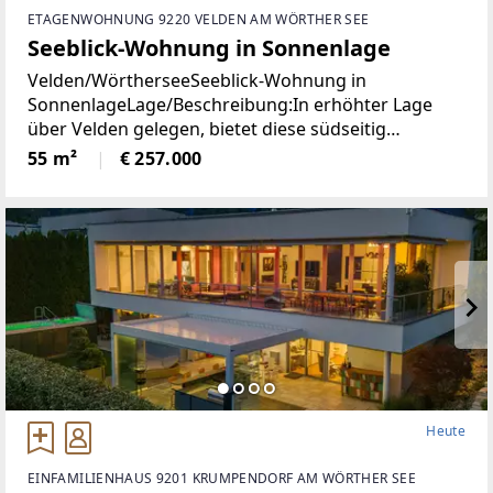
ETAGENWOHNUNG 9220 VELDEN AM WÖRTHER SEE
Seeblick-Wohnung in Sonnenlage
Velden/WörtherseeSeeblick-Wohnung in
SonnenlageLage/Beschreibung:In erhöhter Lage
über Velden gelegen, bietet diese südseitig
ausgerichtete Wohnung angenehme
55 m²
€ 257.000
Lichtverhältnisse und einen schönen Blick auf den
Wörthersee. Die Immobilie präsentiert
Heute
EINFAMILIENHAUS 9201 KRUMPENDORF AM WÖRTHER SEE