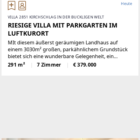
Heute
VILLA 2851 KIRCHSCHLAG IN DER BUCKLIGEN WELT
RIESIGE VILLA MIT PARKGARTEN IM
LUFTKURORT
MIt diesem äußerst geräumigen Landhaus auf
einem 3030m² großen, parkähnlichem Grundstück
bietet sich eine wunderbare Gelegenheit, ein
einmaliges Domizil in der beliebten Gemeinde
291 m²
7 Zimmer
€ 379.000
Krumbach zu schaffen!Das 1972 in Ziegelbauweise
errichtete Haus