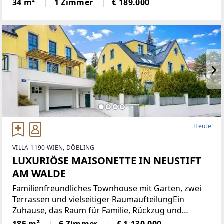
ausgerichtete Wohnung sehr hell und bietet eine
34 m²
1 Zimmer
€ 189.000
angenehme Wohnatmosphäre. Sie verfügt über
eine moderne Einbauküche,
Heute
VILLA 1190 WIEN, DÖBLING
LUXURIÖSE MAISONETTE IN NEUSTIFT
AM WALDE
Familienfreundliches Townhouse mit Garten, zwei
Terrassen und vielseitiger RaumaufteilungEin
Zuhause, das Raum für Familie, Rückzug und
gemeinsames Leben schafft: Dieses grosszügige