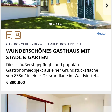
Heute
GASTRONOMIE 3910 ZWETTL-NIEDERÖSTERREICH
WUNDERSCHÖNES GASTHAUS MIT
STADL & GARTEN
Dieses äußerst gepflegte und populäre
Gastronomieobjekt auf einer Grundstücksfläche
von 838m² in einer Ortsrandlage im Waldviertel
bietet eine Vielzahl von Nutzungsmöglichkeiten wie
€ 390.000
zum Beispiel Restaurant der gehobenen
Gastronomie, traditionelles Gasthaus