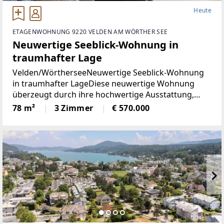
Heute
ETAGENWOHNUNG 9220 VELDEN AM WÖRTHER SEE
Neuwertige Seeblick-Wohnung in
traumhafter Lage
Velden/WörtherseeNeuwertige Seeblick-Wohnung
in traumhafter LageDiese neuwertige Wohnung
überzeugt durch ihre hochwertige Ausstattung,
durchdachte Raumaufteilung und einen
78 m²
3 Zimmer
€ 570.000
eindrucksvollen Blick auf den Wörthersee. Auf rund
78 m² Wohnfläche