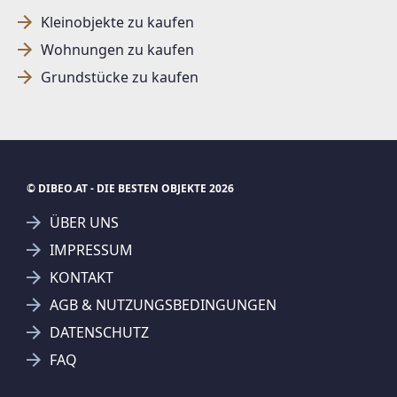
Kleinobjekte zu kaufen
Wohnungen zu kaufen
SUCHAGENT ANLEGEN FÜR DIE
Grundstücke zu kaufen
AKTUELLEN SUCHKRITERIEN
Dieser Filter wird viele Treffer erzeugen. Bitte setzen
Sie weitere Filter!
Treffer verfeinern
© DIBEO.AT - DIE BESTEN OBJEKTE 2026
Ich stimme der Verarbeitung meiner Daten, wie
ÜBER UNS
in den
Datenschutzbestimmungen
beschrieben,
IMPRESSUM
zu.
KONTAKT
AGB & NUTZUNGSBEDINGUNGEN
DATENSCHUTZ
Suchagent anlegen
FAQ
Jetzt Suchagent anlegen