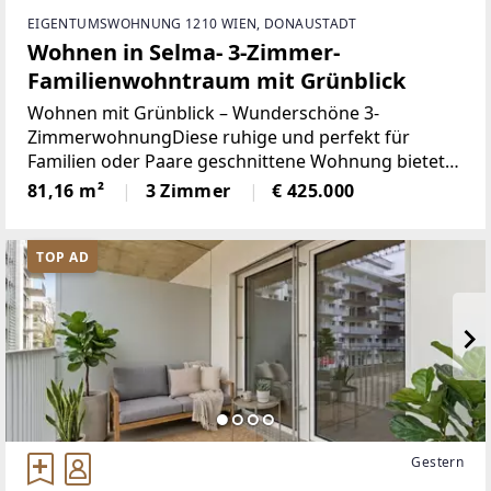
EIGENTUMSWOHNUNG 1210 WIEN, DONAUSTADT
Wohnen in Selma- 3-Zimmer-
Familienwohntraum mit Grünblick
Wohnen mit Grünblick – Wunderschöne 3-
ZimmerwohnungDiese ruhige und perfekt für
Familien oder Paare geschnittene Wohnung bietet
ein komfortables Zuhause. Das Projekt „Selma“
81,16 m²
3 Zimmer
€ 425.000
verspricht ein Leben mit südlichem Flair, was sich in
der weiß gestrichenen
TOP AD
Gestern