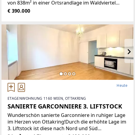
von 838m² in einer Ortsrandlage im Waldviertel
bietet eine Vielzahl von Nutzungsmöglichkeiten wie
€ 390.000
zum Beispiel Restaurant der gehobenen
Gastronomie, traditionelles Gasthaus
Heute
ETAGENWOHNUNG 1160 WIEN, OTTAKRING
SANIERTE GARCONNIERE 3. LIFTSTOCK
Wunderschön sanierte Garconniere in ruhiger Lage
im Herzen von Ottakring!Durch die erhöhte Lage im
3. Liftstock ist diese nach Nord und Süd