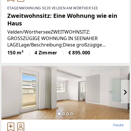
ETAGENWOHNUNG 9220 VELDEN AM WÖRTHER SEE
Zweitwohnsitz: Eine Wohnung wie ein
Haus
Velden/WörtherseeZWEITWOHNSITZ:
GROSSZÜGIGE WOHNUNG IN SEENAHER
LAGELage/Beschreibung:Diese großzügige
Wohnung vereint hohen Wohnkomfort mit einer
150 m²
4 Zimmer
€ 895.000
seltenen Zweitwohnsitzwidmung und traumhaftem
Ausblick. Auf rund 150 m² erwartet Sie ein
Heute