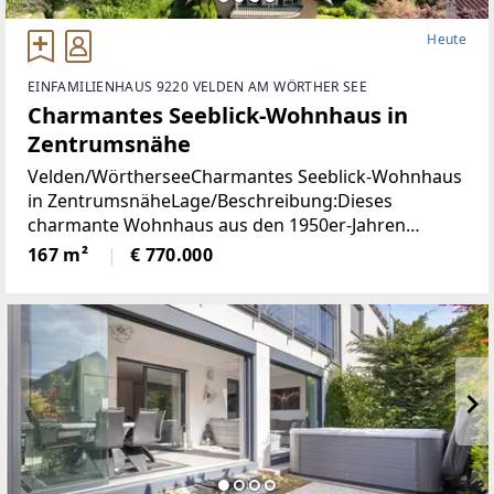
Heute
EINFAMILIENHAUS 9220 VELDEN AM WÖRTHER SEE
Charmantes Seeblick-Wohnhaus in
Zentrumsnähe
Velden/WörtherseeCharmantes Seeblick-Wohnhaus
in ZentrumsnäheLage/Beschreibung:Dieses
charmante Wohnhaus aus den 1950er-Jahren
vereint eine hervorragende Aussichtslage mit viel
167 m²
€ 770.000
Potenzial zur Verwirklichung individueller
Wohnideen. Dank