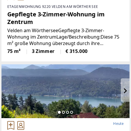
ETAGENWOHNUNG 9220 VELDEN AM WÖRTHER SEE
Gepflegte 3-Zimmer-Wohnung im
Zentrum
Velden am WörtherseeGepflegte 3-Zimmer-
Wohnung im ZentrumLage/Beschreibung:Diese 75
m² große Wohnung überzeugt durch ihre
durchdachte Raumaufteilung und ihre
75 m²
3 Zimmer
€ 315.000
ausgezeichnete Lage im Zentrum von Velden. Zwei
Schlafzimmer bieten ausreichend
Heute