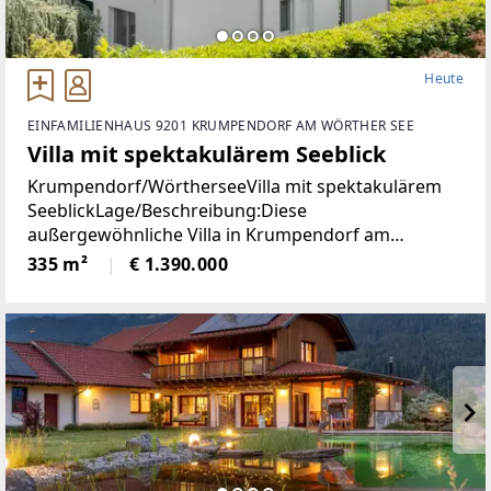
Heute
EINFAMILIENHAUS 9201 KRUMPENDORF AM WÖRTHER SEE
Villa mit spektakulärem Seeblick
Krumpendorf/WörtherseeVilla mit spektakulärem
SeeblickLage/Beschreibung:Diese
außergewöhnliche Villa in Krumpendorf am
Wörthersee vereint großzügiges Wohnen, exklusive
335 m²
€ 1.390.000
Ausstattung und eine unvergleichliche Aussicht in
einer der begehrtesten