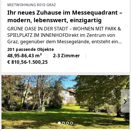
MIETWOHNUNG 8010 GRAZ
Ihr neues Zuhause im Messequadrant –
modern, lebenswert, einzigartig
GRÜNE OASE IN DER STADT – WOHNEN MIT PARK &
SPIELPLATZ IM INNENHOFDirekt im Zentrum von
Graz, gegenüber dem Messegelände, entsteht ein
außergewöhnliches Stadtquartier, das als größte
201 passende Objekte
zusammenhängende Wohnanlage der Stadt neue
48,95-86,43 m²
2-3 Zimmer
Maßstäbe setzt.
€ 810,56-1.500,25