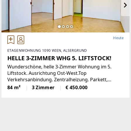
Heute
ETAGENWOHNUNG 1090 WIEN, ALSERGRUND
HELLE 3-ZIMMER WHG 5. LIFTSTOCK!
Wunderschöne, helle 3-Zimmer Wohnung im 5.
Liftstock. Ausrichtung Ost-West.Top
Verkehrsanbindung. Zentralheizung. Parkett,
Jalousien, Abstellraum. Kellerabteil.Diese
84 m²
3 Zimmer
€ 450.000
lichtdurchflutete Etagenwohnung bietet reichlich
Platz auf einer Wohnfläche von