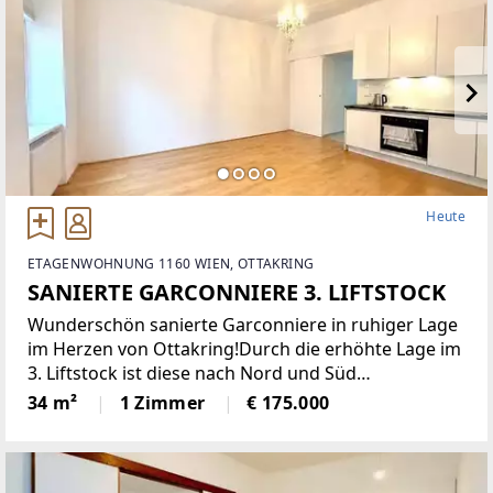
Heute
ETAGENWOHNUNG 1160 WIEN, OTTAKRING
SANIERTE GARCONNIERE 3. LIFTSTOCK
Wunderschön sanierte Garconniere in ruhiger Lage
im Herzen von Ottakring!Durch die erhöhte Lage im
3. Liftstock ist diese nach Nord und Süd
ausgerichtete Wohnung sehr hell und bietet eine
34 m²
1 Zimmer
€ 175.000
angenehme Wohnatmosphäre. Sie verfügt über
eine moderne Einbauküche,