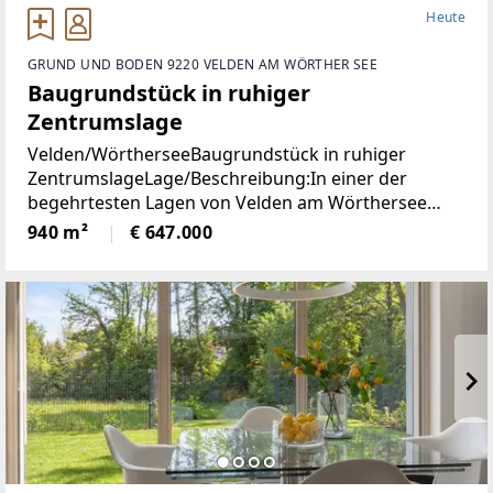
Heute
GRUND UND BODEN 9220 VELDEN AM WÖRTHER SEE
Baugrundstück in ruhiger
Zentrumslage
Velden/WörtherseeBaugrundstück in ruhiger
ZentrumslageLage/Beschreibung:In einer der
begehrtesten Lagen von Velden am Wörthersee
befindet sich dieses ca. 940 m² große Grundstück,
940 m²
€ 647.000
das mit seiner ruhigen und dennoch zentralen Lage
überzeugt.