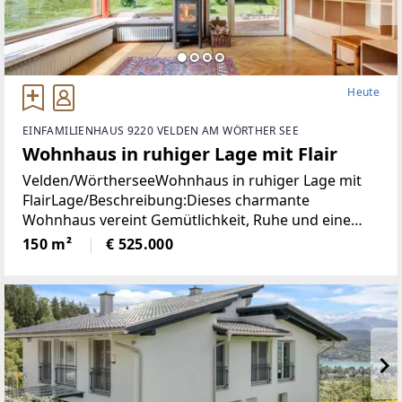
Heute
EINFAMILIENHAUS 9220 VELDEN AM WÖRTHER SEE
Wohnhaus in ruhiger Lage mit Flair
Velden/WörtherseeWohnhaus in ruhiger Lage mit
FlairLage/Beschreibung:Dieses charmante
Wohnhaus vereint Gemütlichkeit, Ruhe und eine
hohe Lebensqualität in unmittelbarer Nähe zum
150 m²
€ 525.000
Zentrum von Velden. Eingebettet in eine
angenehme Wohnumgebung