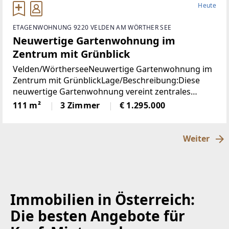
Heute
ETAGENWOHNUNG 9220 VELDEN AM WÖRTHER SEE
Neuwertige Gartenwohnung im
Zentrum mit Grünblick
Velden/WörtherseeNeuwertige Gartenwohnung im
Zentrum mit GrünblickLage/Beschreibung:Diese
neuwertige Gartenwohnung vereint zentrales
Wohnen mit einer außergewöhnlich ruhigen Lage
111 m²
3 Zimmer
€ 1.295.000
im Herzen von Velden am Wörthersee. Sämtliche
infrastrukturellen
Weiter
Immobilien in Österreich:
Die besten Angebote für