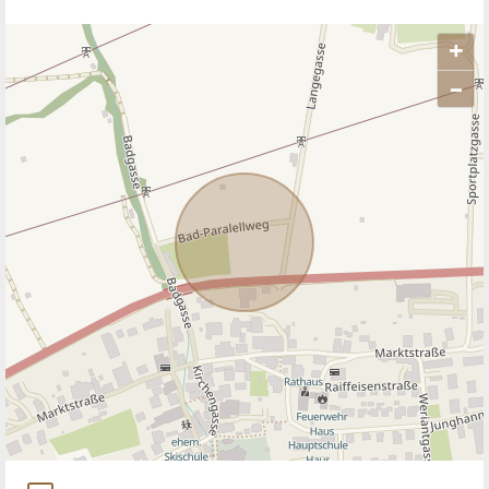
+
–
ANBIETER KONTAKTIEREN