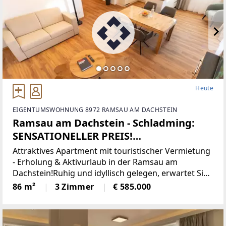
Heute
EIGENTUMSWOHNUNG 8972 RAMSAU AM DACHSTEIN
Ramsau am Dachstein - Schladming:
SENSATIONELLER PREIS!
SENSATIONELLER BLICK! HONORARFREI
Attraktives Apartment mit touristischer Vermietung
FÜR KÄUFER: INNEN - NUR 6,5%
- Erholung & Aktivurlaub in der Ramsau am
Dachstein!Ruhig und idyllisch gelegen, erwartet Sie
KAUFNEBENKOSTEN!! 3-Zimmer-
dieses Apartment direkt an der Loipe in der
86 m²
3 Zimmer
€ 585.000
Apartment, touristische Vermietung &
traumhaften Region Ramsau am Dachstein – ein
Eigennutzung!