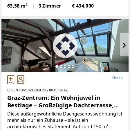
Weinlandschaft der Südsteiermark präsentiert sich
63,58 m²
3 Zimmer
€ 434.000
dieses außergewöhnliche 3-Zimmer-Apartment als
wahres Wohnjuwel in
Heute
EIGENTUMSWOHNUNG 8010 GRAZ
Graz-Zentrum: Ein Wohnjuwel in
Bestlage – Großzügige Dachterrasse,
Klimaanlage, lichtdurchflutete Räume
Diese außergewöhnliche Dachgeschosswohnung ist
& unverbaubarer Schlossbergblick
mehr als nur ein Zuhause – sie ist ein
architektonisches Statement. Auf rund 150 m²