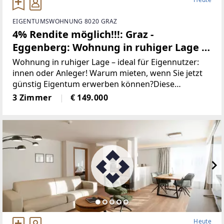
EIGENTUMSWOHNUNG 8020 GRAZ
4% Rendite möglich!!!: Graz -
Eggenberg: Wohnung in ruhiger Lage –
ideal für Anleger, nahe FH Joanneum &
Wohnung in ruhiger Lage – ideal für Eigennutzer:
LKH Graz II – WG geeignet!
innen oder Anleger! Warum mieten, wenn Sie jetzt
günstig Eigentum erwerben können?Diese
gepflegte Wohnung befindet sich in einer ruhigen
3 Zimmer
€ 149.000
Seitengasse und bietet mit ca. 75,54 m² Wohnfläche
einen
Heute