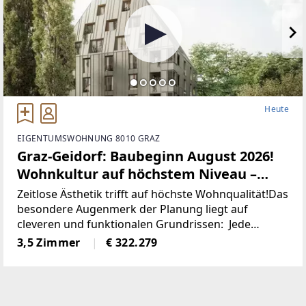
Heute
EIGENTUMSWOHNUNG 8010 GRAZ
Graz-Geidorf: Baubeginn August 2026!
Wohnkultur auf höchstem Niveau –
Erstbezug im exklusiven
Zeitlose Ästhetik trifft auf höchste Wohnqualität!Das
Neubauprojekt! Honorarfrei für Käufer:
besondere Augenmerk der Planung liegt auf
cleveren und funktionalen Grundrissen: Jede
innen!
Wohnung punktet mit offenen, hellen Wohn-Ess-
3,5 Zimmer
€ 322.279
Bereichen, ruhigen Schlafzimmern, praktischen
Abstellräumen