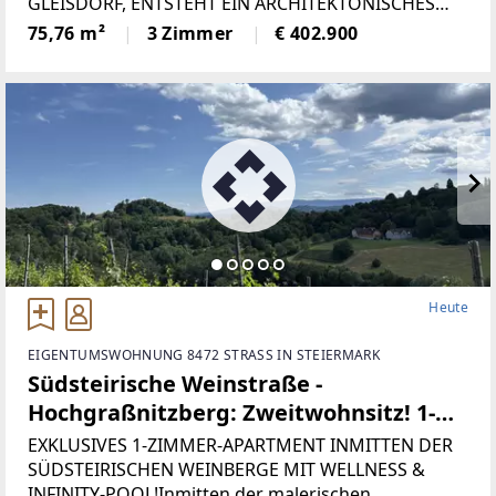
GLEISDORF, ENTSTEHT EIN ARCHITEKTONISCHES
MEISTERWERK – EIN ORT, AN DEM MODERNES
75,76 m²
3 Zimmer
€ 402.900
DESIGN, NACHHALTIGE BAUWEISE UND DIE
SCHÖNHEIT DER NATUR EINE HARMONISCHE
EINHEIT BILDEN. MIT
Heute
EIGENTUMSWOHNUNG 8472 STRASS IN STEIERMARK
Südsteirische Weinstraße -
Hochgraßnitzberg: Zweitwohnsitz! 1-
Zimmer-Apartment mit Terrasse,
EXKLUSIVES 1-ZIMMER-APARTMENT INMITTEN DER
Garten, Wellnessbereich, Fitnessraum
SÜDSTEIRISCHEN WEINBERGE MIT WELLNESS &
INFINITY-POOL!Inmitten der malerischen