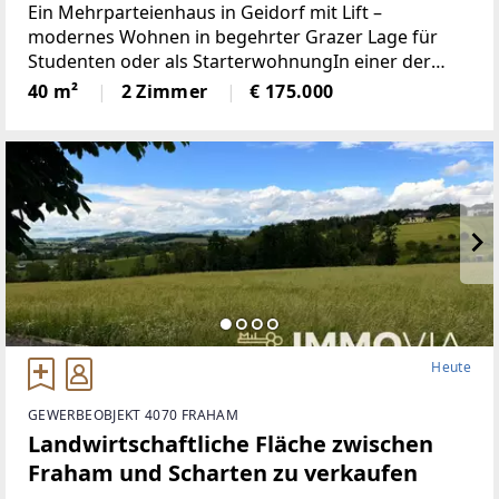
Balkon, für Studenten oder Anleger
Ein Mehrparteienhaus in Geidorf mit Lift –
modernes Wohnen in begehrter Grazer Lage für
Studenten oder als StarterwohnungIn einer der
sehr guten Wohngegend von Graz präsentiert sich
40 m²
2 Zimmer
€ 175.000
dieses Mehrparteienhaus, das 80er Jahre-
Architektur mit angenehmen
Heute
GEWERBEOBJEKT 4070 FRAHAM
Landwirtschaftliche Fläche zwischen
Fraham und Scharten zu verkaufen