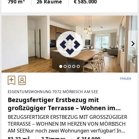
unmittelbarer Nähe zur burgenländischen
790 m²
26 Räume
€ 585.000
Landeshauptstadt und zum ungarischen Sopron mit
60.000 Einwohnern liegt verkehrs- und
Heute
EIGENTUMSWOHNUNG 7072 MÖRBISCH AM SEE
Bezugsfertiger Erstbezug mit
großzügiger Terrasse – Wohnen im
Herzen von Mörbisch am See
BEZUGSFERTIGER ERSTBEZUG MIT GROSSZÜGIGER
TERRASSE – WOHNEN IM HERZEN VON MÖRBISCH
AM SEENur noch zwei Wohnungen verfügbar! In
einem liebevoll revitalisierten Wohnensemble mit