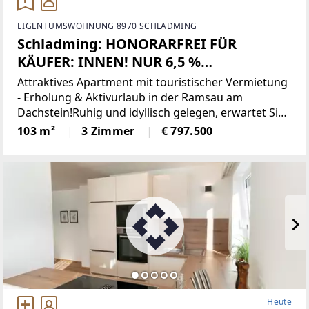
EIGENTUMSWOHNUNG 8970 SCHLADMING
Schladming: HONORARFREI FÜR
KÄUFER: INNEN! NUR 6,5 %
KAUFNEBENKOSTEN! Hochwertiges
Attraktives Apartment mit touristischer Vermietung
Apartment in Top-Lage – Eigennutzung
- Erholung & Aktivurlaub in der Ramsau am
Dachstein!Ruhig und idyllisch gelegen, erwartet Sie
& touristische Vermietung möglich!
dieses Apartment direkt an der Loipe in der
103 m²
3 Zimmer
€ 797.500
traumhaften Region Ramsau am Dachstein – ein
Heute