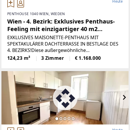
Heute
PENTHOUSE 1040 WIEN, WIEDEN
Wien - 4. Bezirk: Exklusives Penthaus-
Feeling mit einzigartiger 40 m2
Dachterrasse, mit spektakulärer
EXKLUSIVES MAISONETTE-PENTHAUS MIT
Aussicht und beeindruckendem
SPEKTAKULÄRER DACHTERRASSE IN BESTLAGE DES
4. BEZIRKS!Diese außergewöhnliche
Wohnkomfort!
Dachterrassenwohnung vereint urbanes
124,23 m²
3 Zimmer
€ 1.168.000
Lebensgefühl, architektonische Raffinesse und
höchsten Wohnkomfort auf eindrucksvolle Weise. In
Heute