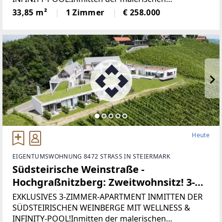
& Infinity-Pool!
Weinlandschaft der Südsteiermark präsentiert sich
33,85 m²
1 Zimmer
€ 258.000
dieses außergewöhnliche 1-Zimmer-Apartment als
wahres Wohnjuwel in
Heute
EIGENTUMSWOHNUNG 8472 STRASS IN STEIERMARK
Südsteirische Weinstraße -
Hochgraßnitzberg: Zweitwohnsitz! 3-
Zimmer-Apartment mit Dachterrasse
EXKLUSIVES 3-ZIMMER-APARTMENT INMITTEN DER
und viel Privatsphäre, Wellnessbereich,
SÜDSTEIRISCHEN WEINBERGE MIT WELLNESS &
INFINITY-POOL!Inmitten der malerischen
Fitnessraum & Infinity-Pool!