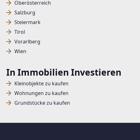
Oberösterreich
Salzburg
SUCHAGENT ANLEGEN FÜR DIE
Steiermark
AKTUELLEN SUCHKRITERIEN
Tirol
Vorarlberg
Dieser Filter wird viele Treffer erzeugen. Bitte setzen
Wien
Sie weitere Filter!
Treffer verfeinern
In Immobilien Investieren
Ich stimme der Verarbeitung meiner Daten, wie
in den
Datenschutzbestimmungen
beschrieben,
Kleinobjekte zu kaufen
zu.
Wohnungen zu kaufen
Grundstücke zu kaufen
Suchagent anlegen
Jetzt Suchagent anlegen