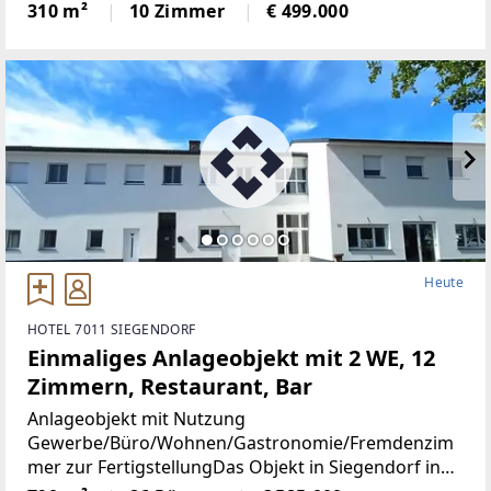
Wohneinheiten – geeignet als Ferienwohnungen
310 m²
10 Zimmer
€ 499.000
oder für eine große Familie: Das Hochparterre mit
zwei Wohneinheiten,
Heute
HOTEL 7011 SIEGENDORF
Einmaliges Anlageobjekt mit 2 WE, 12
Zimmern, Restaurant, Bar
Anlageobjekt mit Nutzung
Gewerbe/Büro/Wohnen/Gastronomie/Fremdenzim
mer zur FertigstellungDas Objekt in Siegendorf in