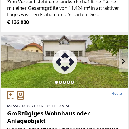
Zum Verkauf steht eine landwirtschaftliche Fläche
mit einer Gesamtgröße von 11.424 m² in attraktiver
Lage zwischen Fraham und Scharten.Die
Liegenschaft wurde ursprünglich als Ackerfläche
€ 136.900
genutzt und wird derzeit als Wiese bewirtschaftet.
Die Fläche
Heute
MASSIVHAUS 7100 NEUSIEDL AM SEE
Großzügiges Wohnhaus oder
Anlageobjekt