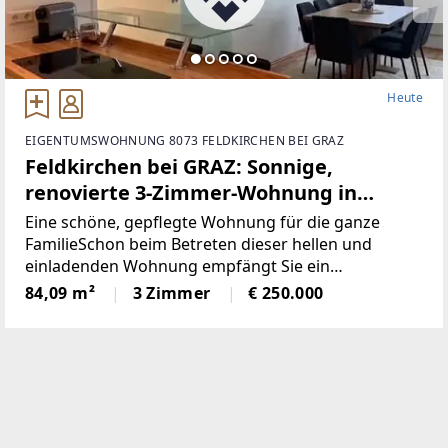
Heute
EIGENTUMSWOHNUNG 8073 FELDKIRCHEN BEI GRAZ
Feldkirchen bei GRAZ: Sonnige,
renovierte 3-Zimmer-Wohnung in
Ruhelage mit Erstbezugscharakter,
Eine schöne, gepflegte Wohnung für die ganze
Loggia + Parkplatz
FamilieSchon beim Betreten dieser hellen und
einladenden Wohnung empfängt Sie ein
großzügiges Vorzimmer, das in den offen
84,09 m²
3 Zimmer
€ 250.000
gestalteten Wohn- und Essbereich übergeht. Diese
großzügige Fensterfront eröffnet