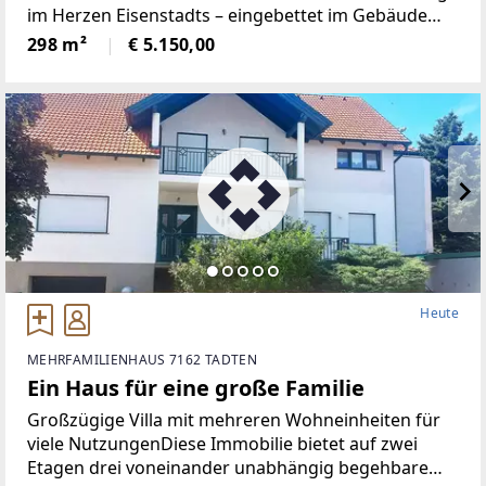
im Herzen Eisenstadts – eingebettet im Gebäude
der Bank Burgenland und direkt am Altstadtkern,
298 m²
€ 5.150,00
nur wenige Schritte von der Fußgängerzone
entfernt. Der Standort
Heute
MEHRFAMILIENHAUS 7162 TADTEN
Ein Haus für eine große Familie
Großzügige Villa mit mehreren Wohneinheiten für
viele NutzungenDiese Immobilie bietet auf zwei
Etagen drei voneinander unabhängig begehbare