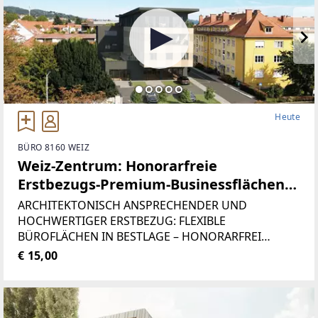
Heute
BÜRO 8160 WEIZ
Weiz-Zentrum: Honorarfreie
Erstbezugs-Premium-Businessflächen
im STADTHAUS WEIZ - der ideale
ARCHITEKTONISCH ANSPRECHENDER UND
Standort für Büros, Praxen und
HOCHWERTIGER ERSTBEZUG: FLEXIBLE
BÜROFLÄCHEN IN BESTLAGE – HONORARFREI
Dienstleister!
MIETEN UND IHR RAUMPROGRAMM WÄHLENDiese
€ 15,00
außergewöhnliche Geschäftsfläche im modernen
STADTHAUS WEIZ hat ca. 130m² auf eine Ebene