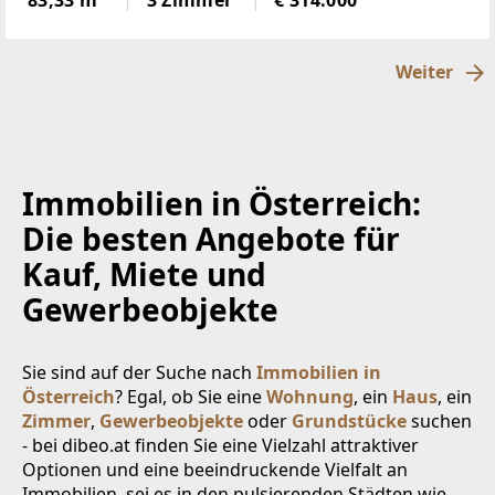
83,33 m²
3 Zimmer
€ 314.000
lediglich fünf Wohneinheiten erwartet Sie ein
außergewöhnliches Zuhause,
Weiter
Immobilien in Österreich:
Die besten Angebote für
Kauf, Miete und
Gewerbeobjekte
Sie sind auf der Suche nach
Immobilien in
Österreich
? Egal, ob Sie eine
Wohnung
, ein
Haus
, ein
Zimmer
,
Gewerbeobjekte
oder
Grundstücke
suchen
- bei dibeo.at finden Sie eine Vielzahl attraktiver
Optionen und eine beeindruckende Vielfalt an
Immobilien, sei es in den pulsierenden Städten wie