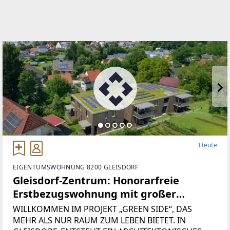
Heute
EIGENTUMSWOHNUNG 8200 GLEISDORF
Gleisdorf-Zentrum: Honorarfreie
Erstbezugswohnung mit großer
Terrasse, Garten und Parkdeck.
WILLKOMMEN IM PROJEKT „GREEN SIDE“, DAS
Willkommen zuhause im GREEN SIDE.
MEHR ALS NUR RAUM ZUM LEBEN BIETET. IN