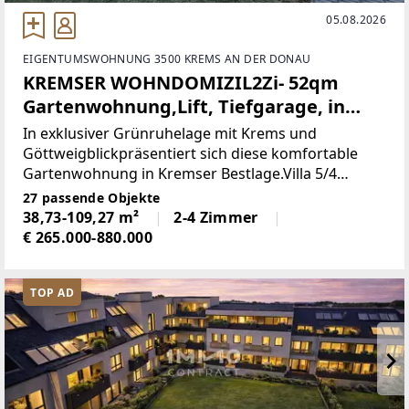
05.08.2026
EIGENTUMSWOHNUNG 3500 KREMS AN DER DONAU
KREMSER WOHNDOMIZIL2Zi- 52qm
Gartenwohnung,Lift, Tiefgarage, in
beliebter Grünruhelage
In exklusiver Grünruhelage mit Krems und
Göttweigblickpräsentiert sich diese komfortable
Gartenwohnung in Kremser Bestlage.Villa 5/4
Gartenwohnung:VorraumFlurAbstellraumWannenb
27 passende Objekte
ad/WC1SchlafzimmerWohnesszimmerAnlegerpreis
38,73-109,27 m²
2-4 Zimmer
€ 265.000-880.000
TOP AD