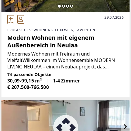
29.07.2026
ERDGESCHOSSWOHNUNG 1100 WIEN, FAVORITEN
Modern Wohnen mit eigenem
Außenbereich in Neulaa
Modernes Wohnen mit Freiraum und
VielfaltWillkommen im Wohnensemble MODERN
LIVING NEULAA – einem Neubauprojekt, das
urbanes Leben mit großzügigen Freiflächen und
74 passende Objekte
vielfältigen Wohnformen verbindet. In dem
30,09-99,15 m²
1-4 Zimmer
dynamisch wachsenden 10. Wiener Bezirk
€ 207.500-766.500