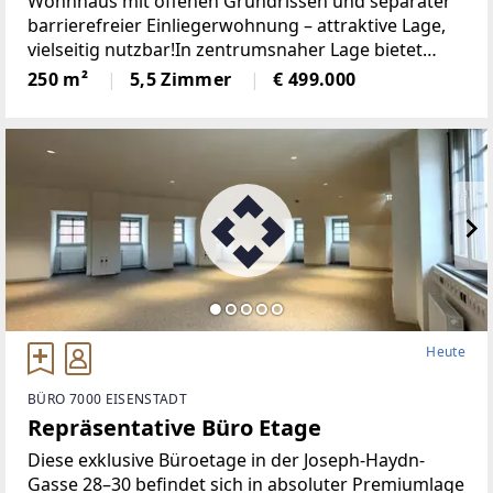
Wohnhaus mit offenen Grundrissen und separater
barrierefreier Einliegerwohnung – attraktive Lage,
vielseitig nutzbar!In zentrumsnaher Lage bietet
diese Immobilie mehrere Möglichkeiten:- nutzbar
250 m²
5,5 Zimmer
€ 499.000
als Familienwohnhaus mit extra Platz für
Homeoffice,
Heute
BÜRO 7000 EISENSTADT
Repräsentative Büro Etage
Diese exklusive Büroetage in der Joseph-Haydn-
Gasse 28–30 befindet sich in absoluter Premiumlage