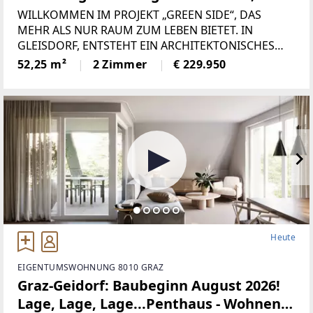
Garten und Parkdeck. Willkommen
WILLKOMMEN IM PROJEKT „GREEN SIDE“, DAS
zuhause im GREEN SIDE.
MEHR ALS NUR RAUM ZUM LEBEN BIETET. IN
GLEISDORF, ENTSTEHT EIN ARCHITEKTONISCHES
MEISTERWERK – EIN ORT, AN DEM MODERNES
52,25 m²
2 Zimmer
€ 229.950
DESIGN, NACHHALTIGE BAUWEISE UND DIE
SCHÖNHEIT DER NATUR EINE HARMONISCHE
EINHEIT BILDEN. MIT
Heute
EIGENTUMSWOHNUNG 8010 GRAZ
Graz-Geidorf: Baubeginn August 2026!
Lage, Lage, Lage...Penthaus - Wohnen