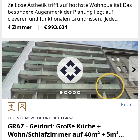
mit Stil und Leichtigkeit – Erstbezug,
Zeitlose Ästhetik trifft auf höchste Wohnqualität!Das
einzigartige Architektur & Honorarfrei
besondere Augenmerk der Planung liegt auf
cleveren und funktionalen Grundrissen: Jede
für Käufer: innen!
Wohnung punktet mit offenen, hellen Wohn-Ess-
4 Zimmer
€ 993.631
Bereichen, ruhigen Schlafzimmern, praktischen
Abstellräumen
Heute
EIGENTUMSWOHNUNG 8010 GRAZ
GRAZ - Geidorf: Große Küche +
Wohn/Schlafzimmer auf 40m² + 5m²