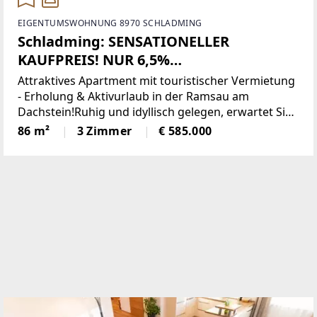
EIGENTUMSWOHNUNG 8970 SCHLADMING
Schladming: SENSATIONELLER
KAUFPREIS! NUR 6,5%
KAUFNEBENKOSTEN! HONORARFREI
Attraktives Apartment mit touristischer Vermietung
FÜR KÄUFER: INNEN! Apartment mit
- Erholung & Aktivurlaub in der Ramsau am
Dachstein!Ruhig und idyllisch gelegen, erwartet Sie
alpinem Flair, touristische Vermietung
dieses Apartment direkt an der Loipe in der
86 m²
3 Zimmer
€ 585.000
& Eigennutzung möglich!
traumhaften Region Ramsau am Dachstein – ein