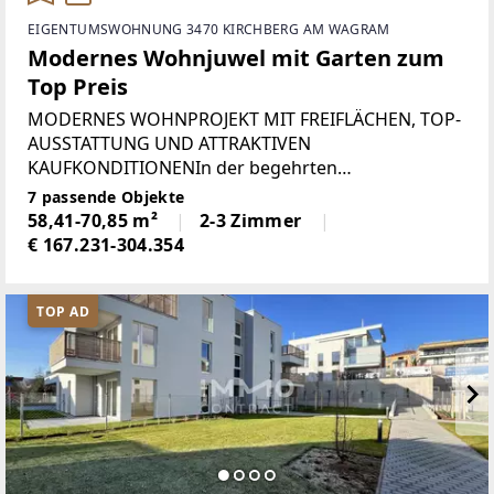
EIGENTUMSWOHNUNG 3470 KIRCHBERG AM WAGRAM
Modernes Wohnjuwel mit Garten zum
Top Preis
MODERNES WOHNPROJEKT MIT FREIFLÄCHEN, TOP-
AUSSTATTUNG UND ATTRAKTIVEN
KAUFKONDITIONENIn der begehrten
Weinbaugemeinde Kirchberg am Wagram
7 passende Objekte
entstehen aktuell 52 hochwertige
58,41-70,85 m²
2-3 Zimmer
Eigentumswohnungen in Ziegelmassiv-
€ 167.231-304.354
Niedrigenergiebauweise. Zwei moderne
TOP AD