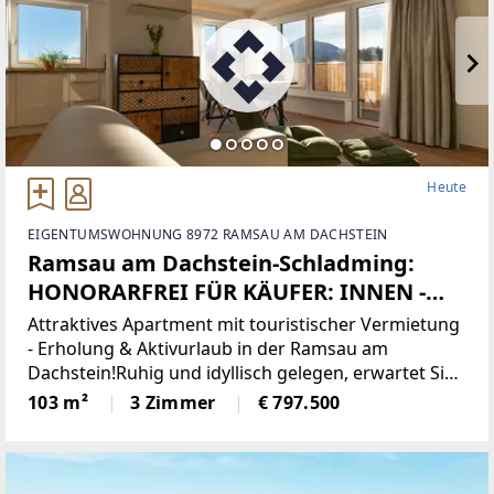
Heute
EIGENTUMSWOHNUNG 8972 RAMSAU AM DACHSTEIN
Ramsau am Dachstein-Schladming:
HONORARFREI FÜR KÄUFER: INNEN -
NUR 6,5% KAUFNEBENKOSTEN!
Attraktives Apartment mit touristischer Vermietung
Apartment mit hochwertiger
- Erholung & Aktivurlaub in der Ramsau am
Dachstein!Ruhig und idyllisch gelegen, erwartet Sie
Ausstattung, in einzigartiger Lage,
dieses Apartment direkt an der Loipe in der
103 m²
3 Zimmer
€ 797.500
touristische Vermietung &
traumhaften Region Ramsau am Dachstein – ein
Eigennutzung!