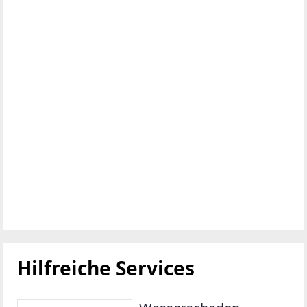
Individuelle Absicherung
mit UNIQA:
maßgeschneiderte
Lösungen, die zu deinem
Leben passen.
Kostenloser
Polizzencheck: wir prüfen
deine bestehende
Absicherung – kostenlos
und unverbindlich.
Vladislav Zakharov, BSc.,
Ihr Versicherungsberater
bei UNIQA: +43 664
2377565,
vladislav.zakharov@uniqa.
at
Jetzt unverbindlich beraten
lassen