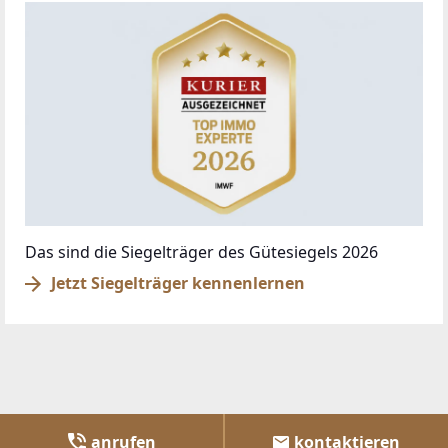
© DIBEO.AT - DIE BESTEN OBJEKTE 2026
ÜBER UNS
IMPRESSUM
KONTAKT
AGB & NUTZUNGSBEDINGUNGEN
DATENSCHUTZ
FAQ
SCHAUEN SIE VORBEI
BAZAR.AT
RADBAZAR.AT
IMMMO.AT