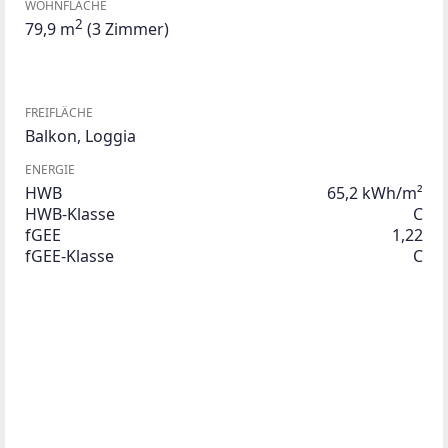
WOHNFLÄCHE
2
79,9 m
(3 Zimmer)
FREIFLÄCHE
Balkon
,
Loggia
ENERGIE
HWB
65,2 kWh/m²
HWB-Klasse
C
fGEE
1,22
fGEE-Klasse
C
Beschreibung
Diese gut geschnittene Eigentumswohnung in 
Trausdorf an der Wulka überzeugt durch eine 