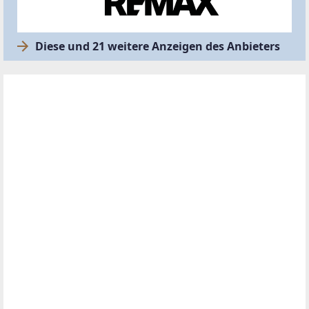
Hilfreiche Services
Wasserschaden.
Einbruch. Sturm. Ein
Moment genügt. Die
Kosten bleiben.
Schutz für Haus,
Wohnung & Einrichtung:
zuverlässiger Schutz für
dein Zuhause und alles,
was dir wichtig ist.