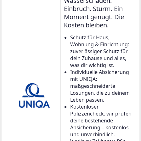
Weiter zu
Erstbezug! 2-Zimmer-Wohnung im Neubau mit
Balkon in begehrter Lage nahe zur U4
Wohnung in 1140 Wien, Penzing
50,42 m²
2 Zimmer
€ 342.700
Virtuelle Besichtigung
Virtueller Rundgang
Video