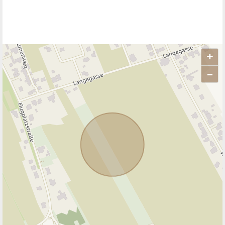
ANBIETER
Zoltan Kelo
REMAX Next
TELEFON
+43 699 17 37...
Diese und 21 weitere Anzeigen des Anbieters