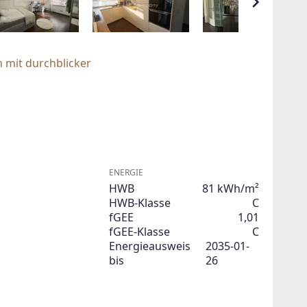
 mit durchblicker
ENERGIE
HWB
81 kWh/m²
HWB-Klasse
C
fGEE
1,01
fGEE-Klasse
C
Energieausweis
2035-01-
bis
26