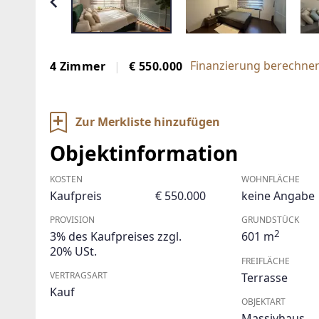
Finanzierung berechnen
4 Zimmer
€ 550.000
Zur Merkliste hinzufügen
Objektinformation
KOSTEN
WOHNFLÄCHE
Kaufpreis
€ 550.000
keine Angabe
PROVISION
GRUNDSTÜCK
2
3% des Kaufpreises zzgl.
601 m
20% USt.
FREIFLÄCHE
VERTRAGSART
Terrasse
Kauf
OBJEKTART
Massivhaus