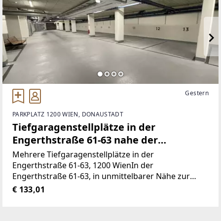
Gestern
PARKPLATZ 1200 WIEN, DONAUSTADT
Tiefgaragenstellplätze in der
Engerthstraße 61-63 nahe der
Millennium City - ab sofort verfügbar. -
Mehrere Tiefgaragenstellplätze in der
WOHNTRAUM
Engerthstraße 61-63, 1200 WienIn der
Engerthstraße 61-63, in unmittelbarer Nähe zur
Millennium City, der Donau und dem Handelskai,
€ 133,01
stehen mehrere Tiefgaragenstellplätze zur Miete.
Diese befinden sich in einer