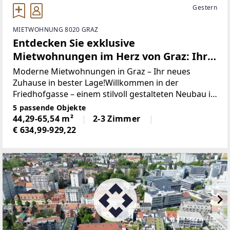
Gestern
MIETWOHNUNG 8020 GRAZ
Entdecken Sie exklusive
Mietwohnungen im Herz von Graz: Ihr
neues Zuhause in der Friedhofgasse!
Moderne Mietwohnungen in Graz – Ihr neues
Zuhause in bester Lage!Willkommen in der
Friedhofgasse – einem stilvoll gestalteten Neubau in
Graz, der seit 2014 moderne, komfortable
5 passende Objekte
Wohnungen für höchste Ansprüche bietet.
44,29-65,54 m²
2-3 Zimmer
Genießen Sie entspannte Stunden
€ 634,99-929,22