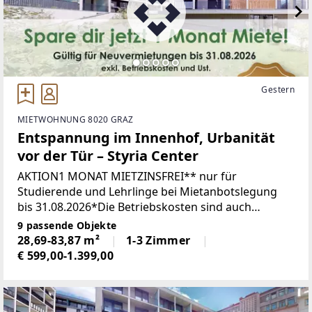
Gestern
MIETWOHNUNG 8020 GRAZ
Entspannung im Innenhof, Urbanität
vor der Tür – Styria Center
AKTION1 MONAT MIETZINSFREI** nur für
Studierende und Lehrlinge bei Mietanbotslegung
bis 31.08.2026*Die Betriebskosten sind auch
während des mietzinsfreien Monats zu
9 passende Objekte
entrichten. Ihr neuer Lebensmittelpunkt im
28,69-83,87 m²
1-3 Zimmer
€ 599,00-1.399,00