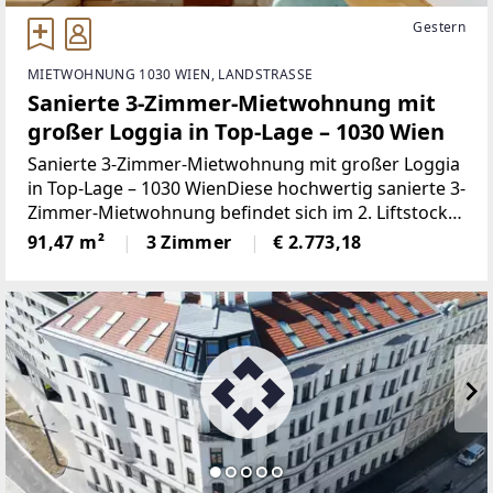
Gestern
MIETWOHNUNG 1030 WIEN, LANDSTRASSE
Sanierte 3-Zimmer-Mietwohnung mit
großer Loggia in Top-Lage – 1030 Wien
Sanierte 3-Zimmer-Mietwohnung mit großer Loggia
in Top-Lage – 1030 WienDiese hochwertig sanierte 3-
Zimmer-Mietwohnung befindet sich im 2. Liftstock
eines historischen Altbaus in begehrter Lage des 3.
91,47 m²
3 Zimmer
€ 2.773,18
Wiener Gemeindebezirks.Mit einer großzügigen