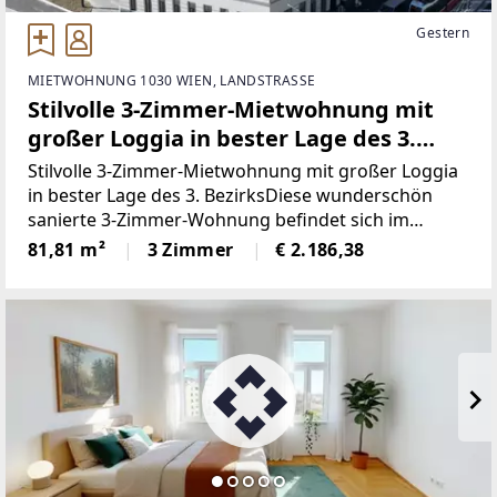
Gestern
MIETWOHNUNG 1030 WIEN, LANDSTRASSE
Stilvolle 3-Zimmer-Mietwohnung mit
großer Loggia in bester Lage des 3.
Bezirks
Stilvolle 3-Zimmer-Mietwohnung mit großer Loggia
in bester Lage des 3. BezirksDiese wunderschön
sanierte 3-Zimmer-Wohnung befindet sich im
Mezzanin eines historischen Altbaus in bester Lage
81,81 m²
3 Zimmer
€ 2.186,38
des 3. Bezirks. Sie überzeugt durch ihre
hochwertige