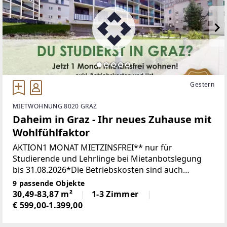
Gestern
MIETWOHNUNG 8020 GRAZ
Daheim in Graz - Ihr neues Zuhause mit
Wohlfühlfaktor
AKTION1 MONAT MIETZINSFREI** nur für
Studierende und Lehrlinge bei Mietanbotslegung
bis 31.08.2026*Die Betriebskosten sind auch
während des mietzinsfreien Monats zu
9 passende Objekte
entrichten. Zeitgemäße Architektur trifft
30,49-83,87 m²
1-3 Zimmer
€ 599,00-1.399,00