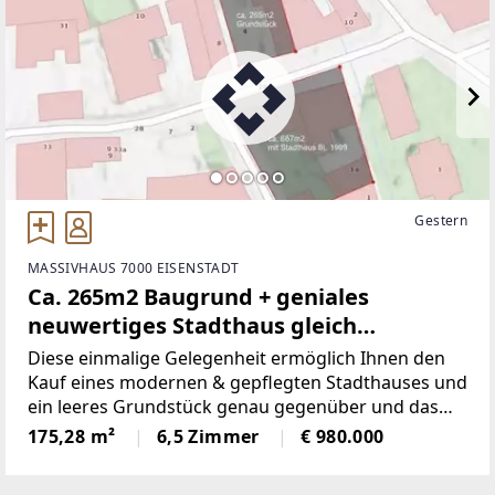
Gestern
MASSIVHAUS 7000 EISENSTADT
Ca. 265m2 Baugrund + geniales
neuwertiges Stadthaus gleich
gegenüber - JETZT ANFRAGEN
Diese einmalige Gelegenheit ermöglich Ihnen den
Kauf eines modernen & gepflegten Stadthauses und
ein leeres Grundstück genau gegenüber und das
alles in absoluter ruhiger Zetrumslage von Sankt
175,28 m²
6,5 Zimmer
€ 980.000
Georgen am Leithagebirge. Im Stadthaus