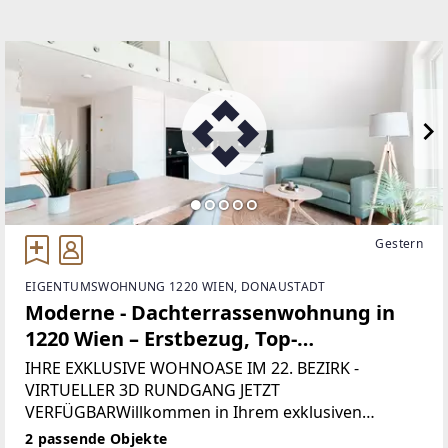
Gestern
EIGENTUMSWOHNUNG 1220 WIEN, DONAUSTADT
Moderne - Dachterrassenwohnung in
1220 Wien – Erstbezug, Top-
Ausstattung. - WOHNTRAUM
IHRE EXKLUSIVE WOHNOASE IM 22. BEZIRK -
VIRTUELLER 3D RUNDGANG JETZT
VERFÜGBARWillkommen in Ihrem exklusiven
Eigenheim im begehrten 22. Bezirk! Die einzigartige
2 passende Objekte