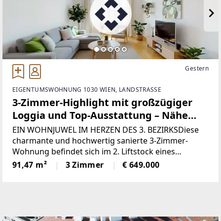
Gestern
EIGENTUMSWOHNUNG 1030 WIEN, LANDSTRASSE
3-Zimmer-Highlight mit großzügiger
Loggia und Top-Ausstattung – Nähe
Schloss Belvedere - Provisionsfrei
EIN WOHNJUWEL IM HERZEN DES 3. BEZIRKSDiese
charmante und hochwertig sanierte 3-Zimmer-
Wohnung befindet sich im 2. Liftstock eines
stilvollen Altbaus aus der Gründerzeit. Mit ca. 92 m²
91,47 m²
3 Zimmer
€ 649.000
Wohnfläche, einer großzügigen Loggia (ca. 20 m²)
und einer