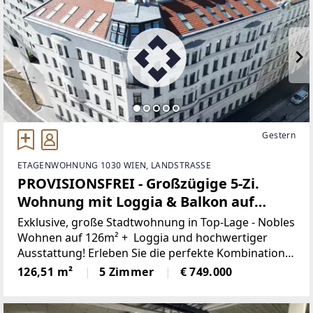
Gestern
ETAGENWOHNUNG 1030 WIEN, LANDSTRASSE
PROVISIONSFREI - Großzügige 5-Zi.
Wohnung mit Loggia & Balkon auf
126m² in 1030 Wien!
Exklusive, große Stadtwohnung in Top-Lage - Nobles
Wohnen auf 126m² + Loggia und hochwertiger
Ausstattung! Erleben Sie die perfekte Kombination
aus urbanem Wohnen und grüner Oase in dieser
126,51 m²
5 Zimmer
€ 749.000
traumhaften Altbauwohnung in 1030 Wien, welche