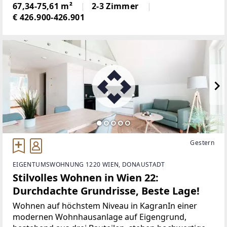
Lage mit perfekter Verbindung zur U-Bahn-Station
67,34-75,61 m²
2-3 Zimmer
Kagraner Platz U1, bietet Ihnen eine
€ 426.900-426.901
Gestern
EIGENTUMSWOHNUNG 1220 WIEN, DONAUSTADT
Stilvolles Wohnen in Wien 22:
Durchdachte Grundrisse, Beste Lage!
Wohnen auf höchstem Niveau in KagranIn einer
modernen Wohnhausanlage auf Eigengrund,