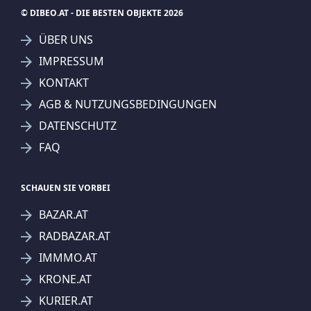
© DIBEO.AT - DIE BESTEN OBJEKTE 2026
ÜBER UNS
IMPRESSUM
SUCHAGENT ANLEGEN FÜR DIE
KONTAKT
AKTUELLEN SUCHKRITERIEN
AGB & NUTZUNGSBEDINGUNGEN
T19-RE Real Estate GmbH & Co KG
DATENSCHUTZ
Treffer verfeinern
FAQ
Ich stimme der Verarbeitung meiner Daten, wie
in den
Datenschutzbestimmungen
beschrieben,
SCHAUEN SIE VORBEI
zu.
BAZAR.AT
RADBAZAR.AT
IMMMO.AT
KRONE.AT
Suchagent anlegen
Jetzt Suchagent anlegen
KURIER.AT