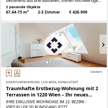
bestehend aus drei Bauteilen, stehen hochwertige
Eigentumswohnungen mit durchdachten
2 passende Objekte
Grundrissen zum Verkauf. Zeitgemäße Architektur,
67,64-75 m²
2-3 Zimmer
€ 426.900
nachhaltige Bauweise und
Gestern
EIGENTUMSWOHNUNG 1220 WIEN, DONAUSTADT
Traumhafte Erstbezug-Wohnung mit 2
Terrassen in 1220 Wien – Ihr neues
Zuhause! - JETZT ZUSCHLAGEN
IHRE EXKLUSIVE WOHNOASE IM 22. BEZIRK -
VIRTUELLER 3D RUNDGANG JETZT