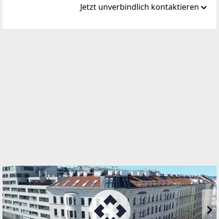
Jetzt unverbindlich kontaktieren
Standort
Handelskai 94-96/44. OG Millennium Tower
1200 Wien, Brigittenau
TELEFON
+43 1 236 97 97
WEBSITE
http://www.teamneunzehn.at
EMAIL
office@teamneunzehn.at