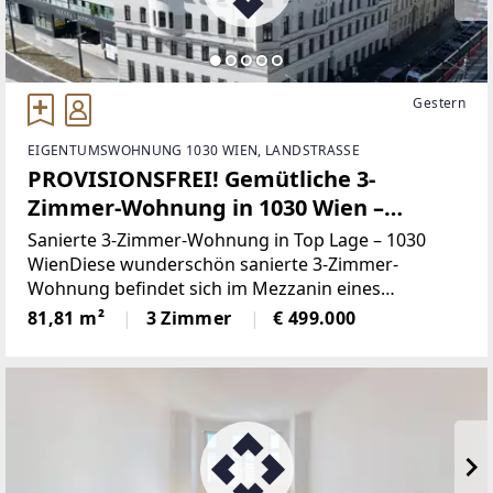
Gestern
EIGENTUMSWOHNUNG 1030 WIEN, LANDSTRASSE
PROVISIONSFREI! Gemütliche 3-
Zimmer-Wohnung in 1030 Wien –
hochwertige Ausstattung,
Sanierte 3-Zimmer-Wohnung in Top Lage – 1030
Fußbodenheizung!
WienDiese wunderschön sanierte 3-Zimmer-
Wohnung befindet sich im Mezzanin eines
historischen Altbaus in bester Lage des 3. Bezirks.
81,81 m²
3 Zimmer
€ 499.000
Sie überzeugt durch ihre hochwertige Ausstattung,
die perfekte Raumaufteilung