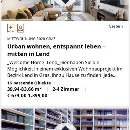
Gestern
MIETWOHNUNG 8020 GRAZ
Urban wohnen, entspannt leben –
mitten in Lend
_Welcome Home -Lend_Hier haben Sie die
Möglichkeit in einem exklusiven Wohnbauprojekt im
Bezirk Lend in Graz, ihr zu Hause zu finden. Jede
Wohneinheit verfügt über großzügige Freiflächen
16 passende Objekte
sowie hochwertige Ausstattungsmerkmale des
39,94-83,66 m²
2-4 Zimmer
Wohnraums.Die
€ 679,00-1.399,00