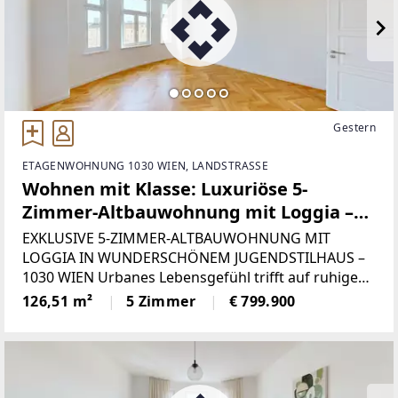
Gestern
ETAGENWOHNUNG 1030 WIEN, LANDSTRASSE
Wohnen mit Klasse: Luxuriöse 5-
Zimmer-Altbauwohnung mit Loggia –
Erstbezug in 1030 Wien - Provisionsfrei
EXKLUSIVE 5-ZIMMER-ALTBAUWOHNUNG MIT
LOGGIA IN WUNDERSCHÖNEM JUGENDSTILHAUS –
1030 WIEN Urbanes Lebensgefühl trifft auf ruhige
Rückzugsoase – in dieser einzigartigen
126,51 m²
5 Zimmer
€ 799.900
Altbauwohnung im beliebten 3. Bezirk erleben Sie
das Beste aus zwei Welten.