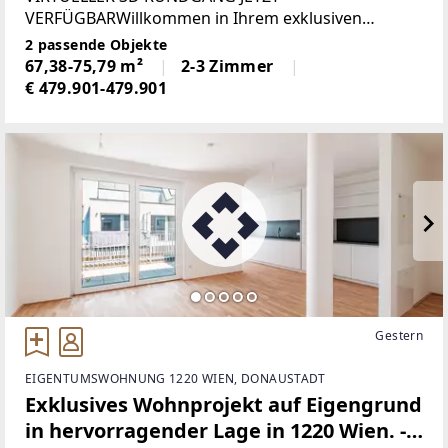
VERFÜGBARWillkommen in Ihrem exklusiven
Eigenheim im begehrten 22. Bezirk! Die einzigartige
2 passende Objekte
Lage mit perfekter Verbindung zur U-Bahn-Station
67,38-75,79 m²
2-3 Zimmer
Kagraner Platz U1, bietet Ihnen eine
€ 479.901-479.901
Gestern
EIGENTUMSWOHNUNG 1220 WIEN, DONAUSTADT
Exklusives Wohnprojekt auf Eigengrund
in hervorragender Lage in 1220 Wien. -