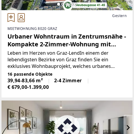
Gestern
MIETWOHNUNG 8020 GRAZ
Urbaner Wohntraum in Zentrumsnähe -
Kompakte 2-Zimmer-Wohnung mit
gemütlicher Außenfläche!
Leben im Herzen von Graz-LendIn einem der
lebendigsten Bezirke von Graz finden Sie ein
exklusives Wohnbauprojekt, welches urbanes
Lebensgefühl mit hoher Wohnqualität vereint. Ein
16 passende Objekte
Wohnraum mit durchdachten Grundrissen und
39,94-83,66 m²
2-4 Zimmer
hochwertiger Ausstattung
€ 679,00-1.399,00