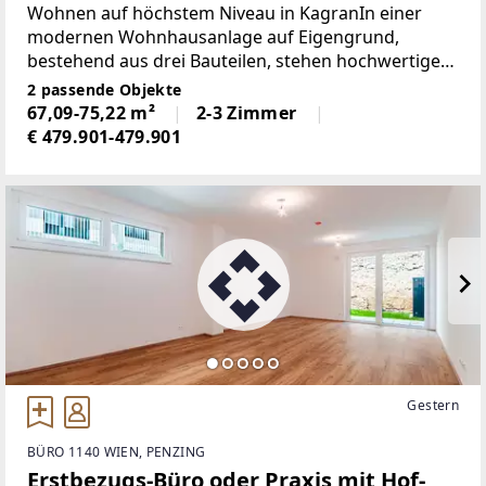
WOHNTRAUM
Wohnen auf höchstem Niveau in KagranIn einer
modernen Wohnhausanlage auf Eigengrund,
bestehend aus drei Bauteilen, stehen hochwertige
Eigentumswohnungen mit durchdachten
2 passende Objekte
Grundrissen zum Verkauf. Zeitgemäße Architektur,
67,09-75,22 m²
2-3 Zimmer
nachhaltige Bauweise und
€ 479.901-479.901
Gestern
BÜRO 1140 WIEN, PENZING
Erstbezugs-Büro oder Praxis mit Hof-