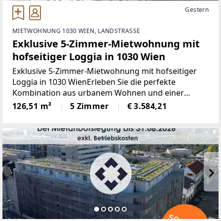
Gestern
MIETWOHNUNG 1030 WIEN, LANDSTRASSE
Exklusive 5-Zimmer-Mietwohnung mit
hofseitiger Loggia in 1030 Wien
Exklusive 5-Zimmer-Mietwohnung mit hofseitiger
Loggia in 1030 WienErleben Sie die perfekte
Kombination aus urbanem Wohnen und einer
ruhigen Rückzugsoase in dieser hochwertig
126,51 m²
5 Zimmer
€ 3.584,21
sanierten Altbauwohnung im Herzen des 3. Wiener
Gemeindebezirks. Die