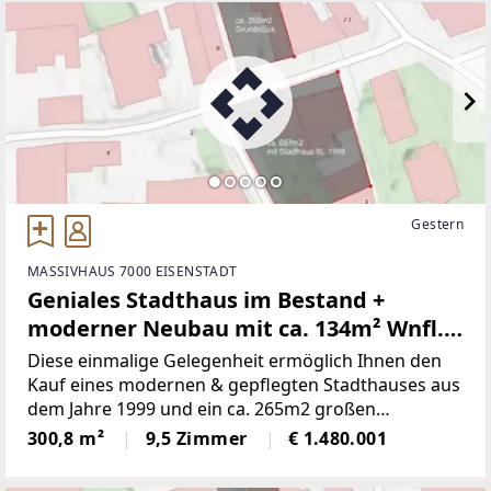
Gestern
MASSIVHAUS 7000 EISENSTADT
Geniales Stadthaus im Bestand +
moderner Neubau mit ca. 134m² Wnfl.
gleich gegenüber. (genehmigt & mit ca.
Diese einmalige Gelegenheit ermöglich Ihnen den
12Monaten Bauzeit)! - JETZT
Kauf eines modernen & gepflegten Stadthauses aus
dem Jahre 1999 und ein ca. 265m2 großen
ZUSCHLAGEN
Grundstück genau gegenüber mit einem
300,8 m²
9,5 Zimmer
€ 1.480.001
genehmigten Neubau von ca. 135m2 Wnfl. & das
alles in absoluter ruhiger