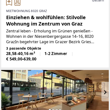
Gestern
MIETWOHNUNG 8020 GRAZ
Einziehen & wohlfühlen: Stilvolle
Wohnung im Zentrum von Graz
Zentral leben - Erholung im Grünen genießen -
Wohnen in der Niesenbergergasse 14–16, 8020
GrazIn begehrter Lage im Grazer Bezirk Gries
finden Sie ein modernes Wohnprojekt, das urbanes
3 passende Objekte
Lebensgefühl mit naturnahem Wohnen verbindet.
28,58-40,16 m²
1-2 Zimmer
Nur wenige Schritte
€ 549,00-639,00