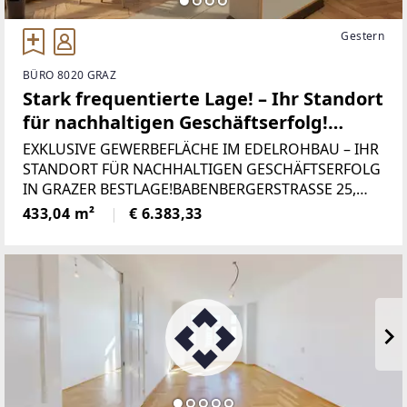
Gestern
BÜRO 8020 GRAZ
Stark frequentierte Lage! – Ihr Standort
für nachhaltigen Geschäftserfolg!
Edelrohbau. - WOHNTRAUM
EXKLUSIVE GEWERBEFLÄCHE IM EDELROHBAU – IHR
STANDORT FÜR NACHHALTIGEN GESCHÄFTSERFOLG
IN GRAZER BESTLAGE!BABENBERGERSTRASSE 25,
8020 GRAZWillkommen an Ihrem neuen Standort!
433,04 m²
€ 6.383,33
Diese großzügige Gewerbefläche mit rund 440 m²
im Edelrohbau bietet