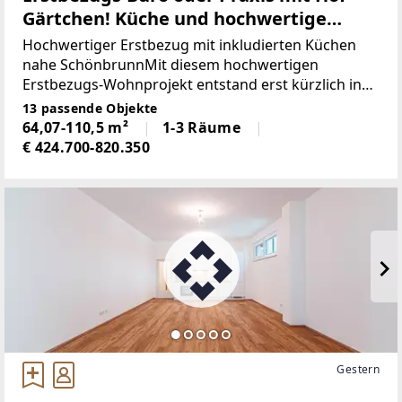
Gärtchen! Küche und hochwertige
Ausstattung inklusive!
Hochwertiger Erstbezug mit inkludierten Küchen
nahe SchönbrunnMit diesem hochwertigen
Erstbezugs-Wohnprojekt entstand erst kürzlich in
begehrter Lage des 14. Bezirks ein modernes
13 passende Objekte
Wohnprojekt, das zeitgemäßen Wohnkomfort mit
64,07-110,5 m²
1-3 Räume
hoher Lebensqualität
€ 424.700-820.350
Gestern