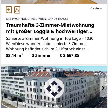
Gestern
MIETWOHNUNG 1030 WIEN, LANDSTRASSE
Traumhafte 3-Zimmer-Mietwohnung
mit großer Loggia & hochwertiger
Ausstattung
Sanierte 3-Zimmer-Wohnung in Top Lage – 1030
WienDiese wunderschön sanierte 3-Zimmer-
Wohnung befindet sich im 2. Liftstock eines
historischen Altbaus in bester Lage des 3. Bezirks.
88,14 m²
3 Zimmer
€ 2.667,85
Sie überzeugt durch ihre hochwertige Ausstattung,
die perfekte