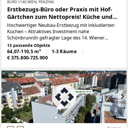
BÜRO 1140 WIEN, PENZING
Erstbezugs-Büro oder Praxis mit Hof-
Gärtchen zum Nettopreis! Küche und
hochwertige Ausstattung inklusive!
Hochwertiger Neubau-Erstbezug mit inkludierten
Küchen – Attraktives Investment nahe
SchönbrunnIn gefragter Lage des 14. Wiener
Gemeindebezirks präsentiert sich dieses moderne
13 passende Objekte
Neubau-Wohnprojekt als zukunftsorientierte
64,07-110,5 m²
1-3 Räume
Investmentmöglichkeit mit
€ 375.800-725.900