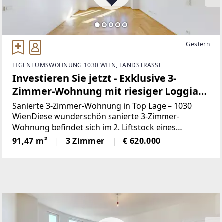
Gestern
EIGENTUMSWOHNUNG 1030 WIEN, LANDSTRASSE
Investieren Sie jetzt - Exklusive 3-
Zimmer-Wohnung mit riesiger Loggia
in 1030 Wien – hochwertige
Sanierte 3-Zimmer-Wohnung in Top Lage – 1030
Ausstattung
WienDiese wunderschön sanierte 3-Zimmer-
Wohnung befindet sich im 2. Liftstock eines
historischen Altbaus in bester Lage des 3. Bezirks.
91,47 m²
3 Zimmer
€ 620.000
Sie überzeugt durch ihre hochwertige Ausstattung,
die perfekte