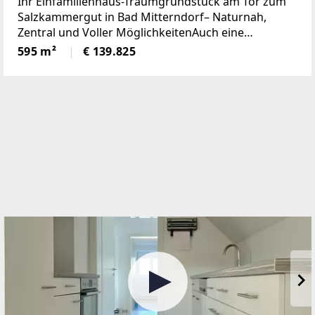
Ihr Einfamilienhaus-Traumgrundstück am Tor zum
voller Möglichkeiten (Provisionsfrei)
Salzkammergut in Bad Mitterndorf– Naturnah,
Zentral und Voller MöglichkeitenAuch eine
touristische Vermietung ist nach Absprache mit der
595 m²
€ 139.825
Gemeinde möglich.Die Loipe und Therme