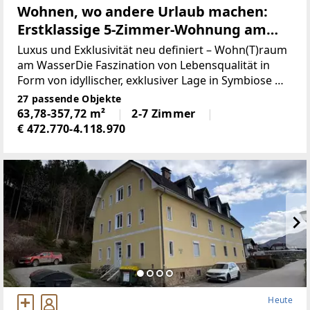
Wohnen, wo andere Urlaub machen:
Erstklassige 5-Zimmer-Wohnung am
Wasser mit 70m2 Balkon
Luxus und Exklusivität neu definiert – Wohn(T)raum
am WasserDie Faszination von Lebensqualität in
Form von idyllischer, exklusiver Lage in Symbiose mit
Wohntraum, der den höchsten Ansprüchen genügt,
27 passende Objekte
wird hier perfekt zur Vollendung gebracht.
63,78-357,72 m²
2-7 Zimmer
Willkommen
€ 472.770-4.118.970
Heute