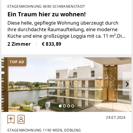
ETAGENWOHNUNG 4690 SCHWANENSTADT
Ein Traum hier zu wohnen!
Diese helle, gepflegte Wohnung überzeugt durch
ihre durchdachte Raumaufteilung, eine moderne
Küche und eine großzügige Loggia mit ca. 11 m².Die
Einbauküche ist mit Geschirrspüler und Ceranfeld
2 Zimmer
€ 833,89
ausgestattet und fügt sich harmonisch in den
offenen
TOP AD
29.07.2026
ETAGENWOHNUNG 1190 WIEN, DÖBLING