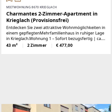
MIETWOHNUNG 8670 KRIEGLACH
Charmantes 2-Zimmer-Apartment in
Krieglach (Provisionsfrei)
Entdecken Sie zwei attraktive Wohnmöglichkeiten in
einem gepflegtenMehrfamilienhaus in ruhiger Lage
in Krieglach.Wohnung 1 – Sofort bezugsfertig | ca.
480 € BruttoFrisch und wie neu: Diese 43 m² große
43 m²
2 Zimmer
€ 477,00
Wohnung wurde komplett saniert. NeueKüche,