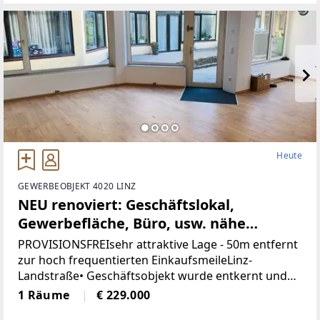
historischenCharme
Heute
GEWERBEOBJEKT 4020 LINZ
NEU renoviert: Geschäftslokal,
Gewerbefläche, Büro, usw. nähe
Landstrasse-Linz (Provisionsfrei)
PROVISIONSFREIsehr attraktive Lage - 50m entfernt
zur hoch frequentierten EinkaufsmeileLinz-
Landstraße• Geschäftsobjekt wurde entkernt und
generalsaniert• Klimatisiert (Klimaanlage)• neue
1 Räume
€ 229.000
Böden, neue Heizkörper•