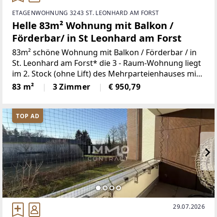
ETAGENWOHNUNG 3243 ST. LEONHARD AM FORST
Helle 83m² Wohnung mit Balkon /
Förderbar/ in St Leonhard am Forst
83m² schöne Wohnung mit Balkon / Förderbar / in
St. Leonhard am Forst* die 3 - Raum-Wohnung liegt
im 2. Stock (ohne Lift) des Mehrparteienhauses mit
schönem Ausblick* St. Leonhard bietet sämtliche
83 m²
3 Zimmer
€ 950,79
Geschäfte / Schule* Förderung / Wohnzuschuss
TOP AD
29.07.2026