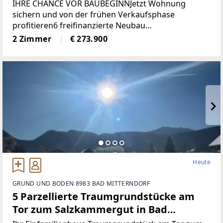
IHRE CHANCE VOR BAUBEGINNJetzt Wohnung
sichern und von der frühen Verkaufsphase
profitieren6 freifinanzierte Neubau
EigentumswohnungenWohnungsgrößen von ca. 50
2 Zimmer
€ 273.900
m² bis 68 m²Alle Wohnungen sind entweder mit
Eigengarten, Terrasse
Heute
GRUND UND BODEN 8983 BAD MITTERNDORF
5 Parzellierte Traumgrundstücke am
Tor zum Salzkammergut in Bad
Mitterndorf - naturnah, zentral und