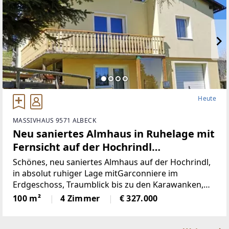
Heute
MASSIVHAUS 9571 ALBECK
Neu saniertes Almhaus in Ruhelage mit
Fernsicht auf der Hochrindl
(Provisionsfrei)
Schönes, neu saniertes Almhaus auf der Hochrindl,
in absolut ruhiger Lage mitGarconniere im
Erdgeschoss, Traumblick bis zu den Karawanken,
Sonnenlage, hierscheint den ganzen Tag die Sonne,
100 m²
4 Zimmer
€ 327.000
über der Nebelgrenze, in 1600m Seehöhegelegen,
schöne