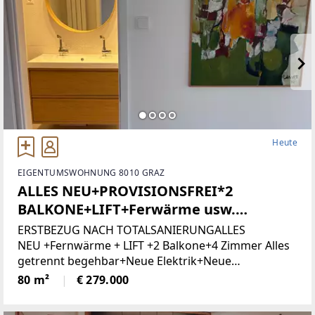
Heute
EIGENTUMSWOHNUNG 8010 GRAZ
ALLES NEU+PROVISIONSFREI*2
BALKONE+LIFT+Ferwärme usw.
(Provisionsfrei)
ERSTBEZUG NACH TOTALSANIERUNGALLES
NEU +Fernwärme + LIFT +2 Balkone+4 Zimmer Alles
getrennt begehbar+Neue Elektrik+Neue
Türen+Neues Bad+Neuer Parkett+Neue
80 m²
€ 279.000