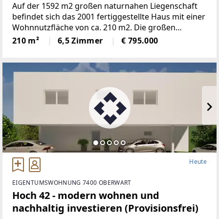
(Provisionsfrei)
Auf der 1592 m2 großen naturnahen Liegenschaft
befindet sich das 2001 fertiggestellte Haus mit einer
Wohnnutzfläche von ca. 210 m2. Die großen
Fensterspenden viel Tageslicht und ermöglichen auf
210 m²
6,5 Zimmer
€ 795.000
mehreren Ebenen einenaußergewöhnlichen Blick
Heute
EIGENTUMSWOHNUNG 7400 OBERWART
Hoch 42 - modern wohnen und
nachhaltig investieren (Provisionsfrei)