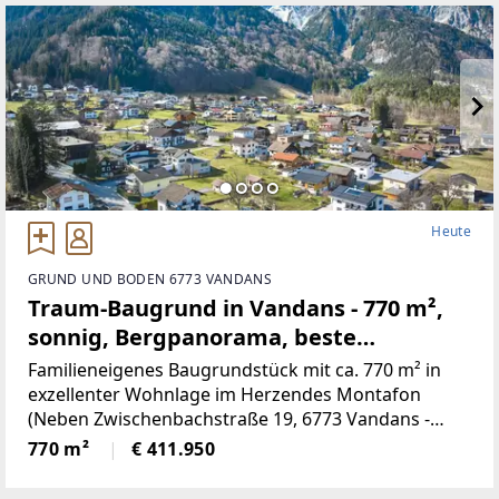
Heute
GRUND UND BODEN 6773 VANDANS
Traum-Baugrund in Vandans - 770 m²,
sonnig, Bergpanorama, beste
Infrastruktur! (Provisionsfrei)
Familieneigenes Baugrundstück mit ca. 770 m² in
exzellenter Wohnlage im Herzendes Montafon
(Neben Zwischenbachstraße 19, 6773 Vandans -
Grundstücksnummer129/2)Das Grundstück liegt in
770 m²
€ 411.950
Zone 5 - Wohngebiet und bietet
attraktiveBebauungsmöglichkeiten.