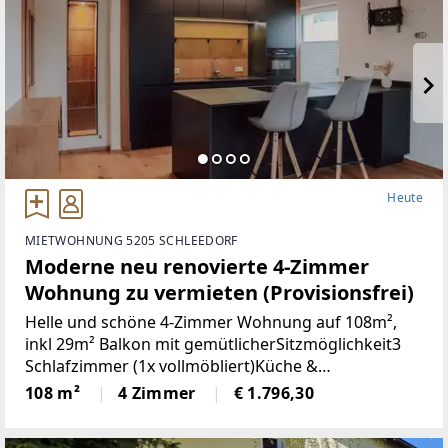
Heute
MIETWOHNUNG 5205 SCHLEEDORF
Moderne neu renovierte 4-Zimmer
Wohnung zu vermieten (Provisionsfrei)
Helle und schöne 4-Zimmer Wohnung auf 108m²,
inkl 29m² Balkon mit gemütlicherSitzmöglichkeit3
Schlafzimmer (1x vollmöbliert)Küche &
Wohnbereich (Küche mit Steinplatte und
108 m²
4 Zimmer
€ 1.796,30
hochwertigen Geräten)Badezimmer (neu)WC (neu)2