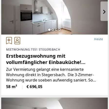
Heute
MIETWOHNUNG 7551 STEGERSBACH
Erstbezugswohnung mit
vollumfänglicher Einbauküche!
(Provisionsfrei)
Zur Vermietung gelangt eine kernsanierte
Wohnung direkt in Stegersbach. Die 3-Zimmer-
Wohnung wurde soeben aufwendig saniert. So
wurde unter anderem dieElektronik gänzlich
58 m²
€ 696,05
erneuert und für einen niedrigen