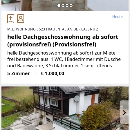
Heute
MIETWOHNUNG 8523 FRAUENTAL AN DER LASSNITZ
helle Dachgeschosswohnung ab sofort
(provisionsfrei) (Provisionsfrei)
helle Dachgeschosswohnung ab sofort zur Miete
frei bestehend aus: 1 WC, 1Badezimmer mit Dusche
und Badewanne, 3 Schlafzimmer, 1 sehr offenes
Wohnzimmermit Balkon und Kachelofen, 1 voll
5 Zimmer
€ 1.000,00
möbelierte Küche, 1 Abstellraum,
2Autostellplätze Miete