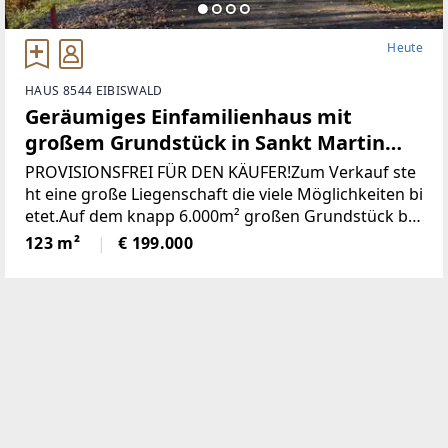
Heute
HAUS 8544 EIBISWALD
Geräumiges Einfamilienhaus mit
großem Grundstück in Sankt Martin
(Provisionsfrei)
PROVISIONSFREI FÜR DEN KÄUFER!Zum Verkauf ste
ht eine große Liegenschaft die viele Möglichkeiten bi
etet.Auf dem knapp 6.000m² großen Grundstück be
findet sich ein Wohngebäude bestehend aus derzeit
123 m²
€ 199.000
zwei getrennten Wohnungen, einem großen zweist
öckigen Wirtschaftsgebäude und einer Holzhütte mi
t angrenzendem Pool / Teich.* Das gesamte Grunds
tück wurde neu vermessen und ist im Grenzkataster
eingetragen.* Sämtliche Gebäude wurden neu Bau
bewilligt* Neuer Hauptstromanschluss sowie ein ne
uer Hauptverteilerkasten* Neuer Hauptwasseransc
hluss (Kanalanschluss auch bereits vorhanden)* Ka
minsanierug (Neue Edelstahlrohre eingezogen)Die Z