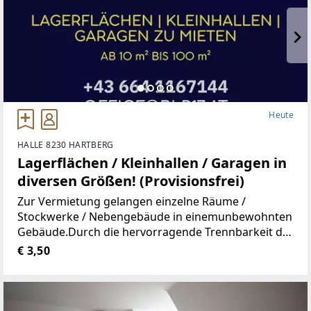
Heute
HALLE 8230 HARTBERG
Lagerflächen / Kleinhallen / Garagen in
diversen Größen! (Provisionsfrei)
Zur Vermietung gelangen einzelne Räume /
Stockwerke / Nebengebäude in einemunbewohnten
Gebäude.Durch die hervorragende Trennbarkeit der
Räumlichkeiten, stehen Ihnen Größen vonca. 10 m²
€ 3,50
bis ca. 100 m² zur Verfügung.Aufgrund der