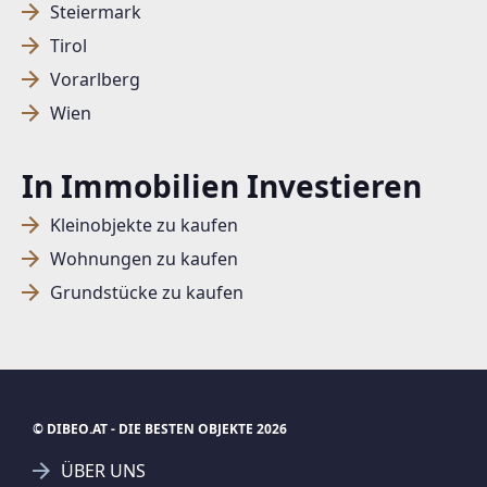
Steiermark
Tirol
SUCHAGENT ANLEGEN FÜR DIE
Vorarlberg
AKTUELLEN SUCHKRITERIEN
Wien
Dieser Filter wird viele Treffer erzeugen. Bitte setzen
In Immobilien Investieren
Sie weitere Filter!
Treffer verfeinern
Kleinobjekte zu kaufen
Ich stimme der Verarbeitung meiner Daten, wie
Wohnungen zu kaufen
in den
Datenschutzbestimmungen
beschrieben,
Grundstücke zu kaufen
zu.
© DIBEO.AT - DIE BESTEN OBJEKTE 2026
Suchagent anlegen
Jetzt Suchagent anlegen
ÜBER UNS