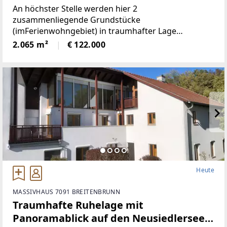
(Provisionsfrei)
An höchster Stelle werden hier 2
zusammenliegende Grundstücke
(imFerienwohngebiet) in traumhafter Lage
angeboten! Die beiden Grundstücke haben
2.065 m²
€ 122.000
inSumme 2.065m² (€59/ m²), sind süd-westlich
ausgerichtet und bieten perfekteAussicht auf etwa
1100
Heute
MASSIVHAUS 7091 BREITENBRUNN
Traumhafte Ruhelage mit
Panoramablick auf den Neusiedlersee