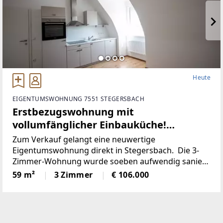
Heute
EIGENTUMSWOHNUNG 7551 STEGERSBACH
Erstbezugswohnung mit
vollumfänglicher Einbauküche!
(Provisionsfrei)
Zum Verkauf gelangt eine neuwertige
Eigentumswohnung direkt in Stegersbach. Die 3-
Zimmer-Wohnung wurde soeben aufwendig saniert.
So wurde unter anderem dieElektronik gänzlich
59 m²
3 Zimmer
€ 106.000
erneuert und für einen niedrigen