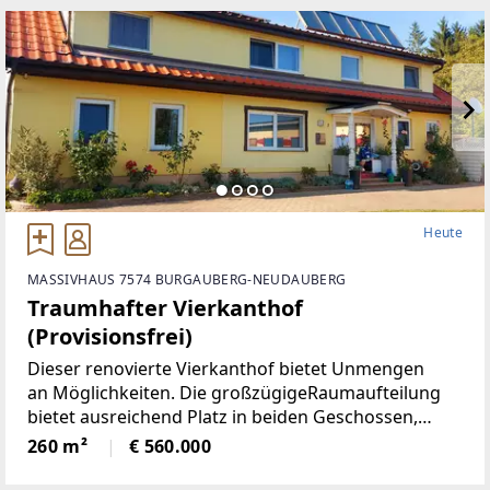
Heute
MASSIVHAUS 7574 BURGAUBERG-NEUDAUBERG
Traumhafter Vierkanthof
(Provisionsfrei)
Dieser renovierte Vierkanthof bietet Unmengen
an Möglichkeiten. Die großzügigeRaumaufteilung
bietet ausreichend Platz in beiden Geschossen,
neben 5Schlafräumen, gibt es ein Wohnzimmer mit
260 m²
€ 560.000
neu renovierten Kachelofen,