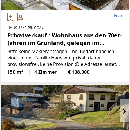
Heute
HAUS 8243 PINGGAU
Privatverkauf : Wohnhaus aus den 70er-
Jahren im Grünland, gelegen im
idyllischen Wechselgebiet
Bitte keine Makleranfragen – bei Bedarf habe ich
(Provisionsfrei)
einen in der Familie.Haus von privat, daher
provisionsfrei, keine Provision :Die Adresse lautet
“8243 Pinggau, Wiesenhöf 43“. Achtung : in
150 m²
4 Zimmer
€ 138.000
manchen Navis(auch