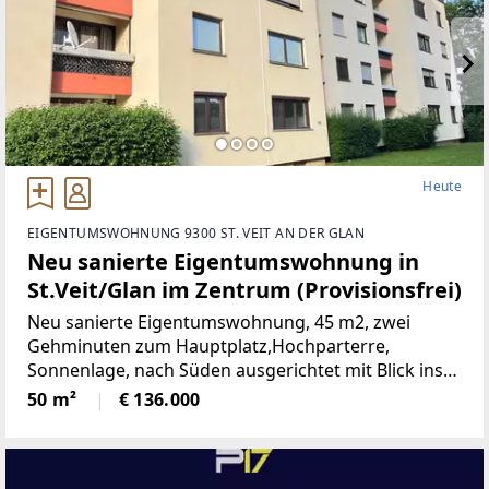
Heute
EIGENTUMSWOHNUNG 9300 ST. VEIT AN DER GLAN
Neu sanierte Eigentumswohnung in
St.Veit/Glan im Zentrum (Provisionsfrei)
Neu sanierte Eigentumswohnung, 45 m2, zwei
Gehminuten zum Hauptplatz,Hochparterre,
Sonnenlage, nach Süden ausgerichtet mit Blick ins
Grüne, mangelangt über nur 4 Stufen in die
50 m²
€ 136.000
Wohnung, Kindergarten, Volksschule,Mittelschule,
Gymnasium,