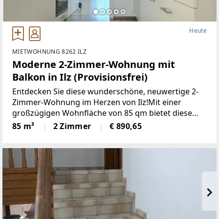
Heute
MIETWOHNUNG 8262 ILZ
Moderne 2-Zimmer-Wohnung mit
Balkon in Ilz (Provisionsfrei)
Entdecken Sie diese wunderschöne, neuwertige 2-
Zimmer-Wohnung im Herzen von Ilz!Mit einer
großzügigen Wohnfläche von 85 qm bietet diese
Wohnung den idealen Raumfür Singles oder Paare.
85 m²
2 Zimmer
€ 890,65
Die lichtdurchfluteten Räume überzeugen durch
einemoderne