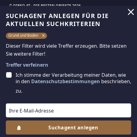
© DIBEO.AT - DIE BESTEN OBJEKTE 2026
SUCHAGENT ANLEGEN FÜR DIE
ÜBER UNS
AKTUELLEN SUCHKRITERIEN
IMPRESSUM
Grund und Boden
KONTAKT
Dieser Filter wird viele Treffer erzeugen. Bitte setzen
AGB & NUTZUNGSBEDINGUNGEN
Sie weitere Filter!
DATENSCHUTZ
Treffer verfeinern
FAQ
Ich stimme der Verarbeitung meiner Daten, wie
in den
Datenschutzbestimmungen
beschrieben,
SCHAUEN SIE VORBEI
zu.
BAZAR.AT
RADBAZAR.AT
IMMMO.AT
KRONE.AT
Suchagent anlegen
KURIER.AT