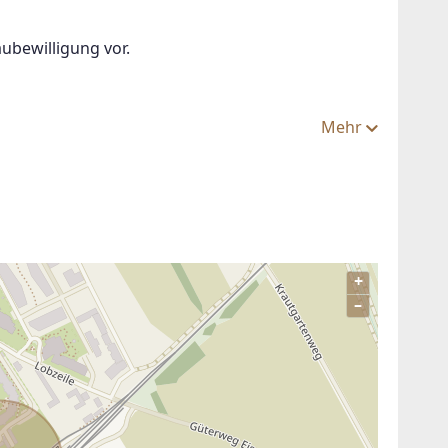
ubewilligung vor.  
Mehr
+
–