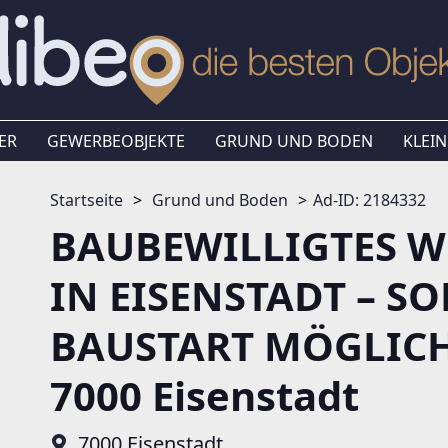
ER
GEWERBEOBJEKTE
GRUND UND BODEN
KLEIN
Startseite
Grund und Boden
Ad-ID: 2184332
BAUBEWILLIGTES 
IN EISENSTADT – S
BAUSTART MÖGLICH! 
7000 Eisenstadt
7000 Eisenstadt