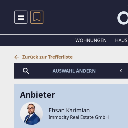
WOHNUNGEN
HÄUS
Zurück zur Trefferliste
AUSWAHL ÄNDERN
Anbieter
Ehsan Karimian
Immocity Real Estate GmbH