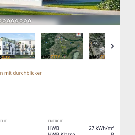
n mit durchblicker
CHE
ENERGIE
HWB
27 kWh/m²
HWB-Klasse
B