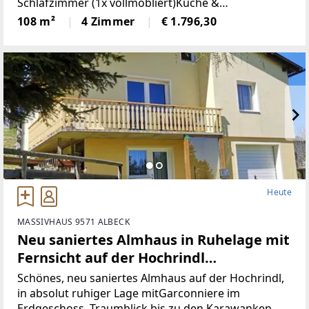
Schlafzimmer (1x vollmöbliert)Küche &
Wohnbereich (Küche mit Steinplatte und
108 m²
4 Zimmer
€ 1.796,30
hochwertigen Geräten)Badezimmer (neu)WC (neu)2
Heute
MASSIVHAUS 9571 ALBECK
Neu saniertes Almhaus in Ruhelage mit
Fernsicht auf der Hochrindl
(Provisionsfrei)
Schönes, neu saniertes Almhaus auf der Hochrindl,
in absolut ruhiger Lage mitGarconniere im
Erdgeschoss, Traumblick bis zu den Karawanken,