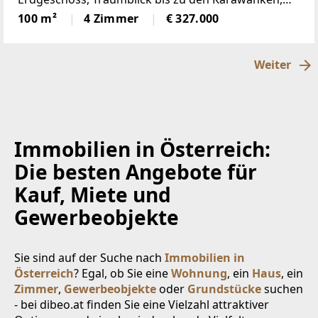
Sonnenlage, hierscheint den ganzen Tag die Sonne,
100 m²
4 Zimmer
€ 327.000
über der Nebelgrenze, in 1600m Seehöhegelegen,
schöne
Weiter
Immobilien in Österreich:
Die besten Angebote für
Kauf, Miete und
Gewerbeobjekte
Sie sind auf der Suche nach
Immobilien in
Österreich
? Egal, ob Sie eine
Wohnung
, ein
Haus
, ein
Zimmer
,
Gewerbeobjekte
oder
Grundstücke
suchen
- bei dibeo.at finden Sie eine Vielzahl attraktiver