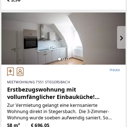
bis ca. 100 m² zur Verfügung.Aufgrund der
Heute
MIETWOHNUNG 7551 STEGERSBACH
Erstbezugswohnung mit
vollumfänglicher Einbauküche!
(Provisionsfrei)
Zur Vermietung gelangt eine kernsanierte
Wohnung direkt in Stegersbach. Die 3-Zimmer-
Wohnung wurde soeben aufwendig saniert. So
wurde unter anderem dieElektronik gänzlich
58 m²
€ 696,05