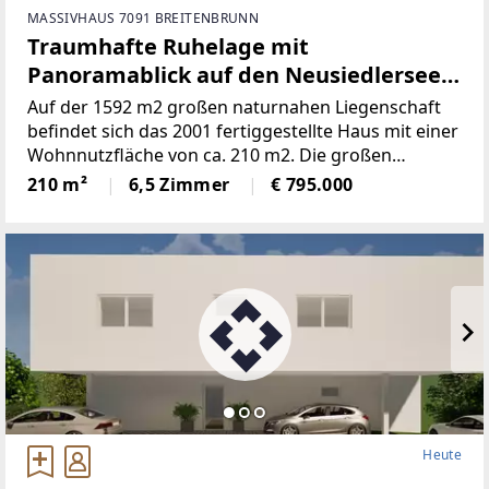
MASSIVHAUS 7091 BREITENBRUNN
Traumhafte Ruhelage mit
Panoramablick auf den Neusiedlersee
(Provisionsfrei)
Auf der 1592 m2 großen naturnahen Liegenschaft
befindet sich das 2001 fertiggestellte Haus mit einer
Wohnnutzfläche von ca. 210 m2. Die großen
Fensterspenden viel Tageslicht und ermöglichen auf
210 m²
6,5 Zimmer
€ 795.000
mehreren Ebenen einenaußergewöhnlichen Blick
Heute