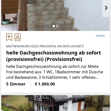
Heute
MIETWOHNUNG 8523 FRAUENTAL AN DER LASSNITZ
helle Dachgeschosswohnung ab sofort
(provisionsfrei) (Provisionsfrei)
helle Dachgeschosswohnung ab sofort zur Miete
frei bestehend aus: 1 WC, 1Badezimmer mit Dusche
und Badewanne, 3 Schlafzimmer, 1 sehr offenes
Wohnzimmermit Balkon und Kachelofen, 1 voll
5 Zimmer
€ 1.000,00
möbelierte Küche, 1 Abstellraum,
2Autostellplätze Miete