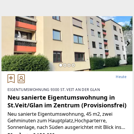
Heute
EIGENTUMSWOHNUNG 9300 ST. VEIT AN DER GLAN
Neu sanierte Eigentumswohnung in
St.Veit/Glan im Zentrum (Provisionsfrei)
Neu sanierte Eigentumswohnung, 45 m2, zwei
Gehminuten zum Hauptplatz,Hochparterre,
Sonnenlage, nach Süden ausgerichtet mit Blick ins
Grüne, mangelangt über nur 4 Stufen in die