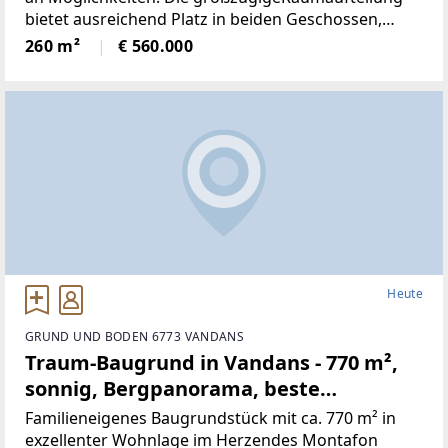
bietet ausreichend Platz in beiden Geschossen,
neben 5Schlafräumen, gibt es ein Wohnzimmer mit
260 m²
€ 560.000
neu renovierten Kachelofen,
Heute
GRUND UND BODEN 6773 VANDANS
Traum-Baugrund in Vandans - 770 m²,
sonnig, Bergpanorama, beste
Infrastruktur! (Provisionsfrei)
Familieneigenes Baugrundstück mit ca. 770 m² in
exzellenter Wohnlage im Herzendes Montafon