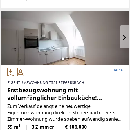
erneuert und für einen niedrigen
Heute
EIGENTUMSWOHNUNG 7551 STEGERSBACH
Erstbezugswohnung mit
vollumfänglicher Einbauküche!
(Provisionsfrei)
Zum Verkauf gelangt eine neuwertige
Eigentumswohnung direkt in Stegersbach. Die 3-
Zimmer-Wohnung wurde soeben aufwendig saniert.
So wurde unter anderem dieElektronik gänzlich
59 m²
3 Zimmer
€ 106.000