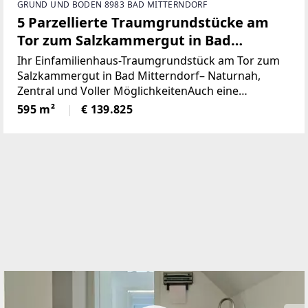
GRUND UND BODEN 8983 BAD MITTERNDORF
5 Parzellierte Traumgrundstücke am
Tor zum Salzkammergut in Bad
Mitterndorf - naturnah, zentral und
Ihr Einfamilienhaus-Traumgrundstück am Tor zum
voller Möglichkeiten (Provisionsfrei)
Salzkammergut in Bad Mitterndorf– Naturnah,
Zentral und Voller MöglichkeitenAuch eine
touristische Vermietung ist nach Absprache mit der
595 m²
€ 139.825
Gemeinde möglich.Die Loipe und Therme