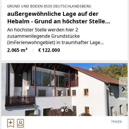
GRUND UND BODEN 8530 DEUTSCHLANDSBERG
außergewöhnliche Lage auf der
Hebalm - Grund an höchster Stelle
(Provisionsfrei)
An höchster Stelle werden hier 2
zusammenliegende Grundstücke
(imFerienwohngebiet) in traumhafter Lage
angeboten! Die beiden Grundstücke haben
2.065 m²
€ 122.000
inSumme 2.065m² (€59/ m²), sind süd-westlich
ausgerichtet und bieten perfekteAussicht auf etwa
1100
Heute