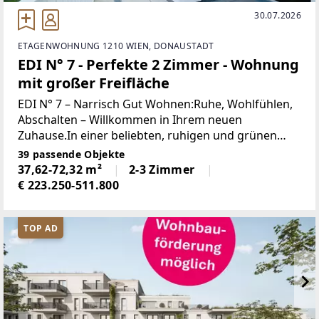
30.07.2026
ETAGENWOHNUNG 1210 WIEN, DONAUSTADT
EDI N° 7 - Perfekte 2 Zimmer - Wohnung
mit großer Freifläche
EDI N° 7 – Narrisch Gut Wohnen:Ruhe, Wohlfühlen,
Abschalten – Willkommen in Ihrem neuen
Zuhause.In einer beliebten, ruhigen und grünen
Wohngegend erwartet Sie eine dreigeschossige
39 passende Objekte
Wohnanlage mit Eigentumswohnungen, die Sie
37,62-72,32 m²
2-3 Zimmer
ankommen lassen
€ 223.250-511.800
TOP AD