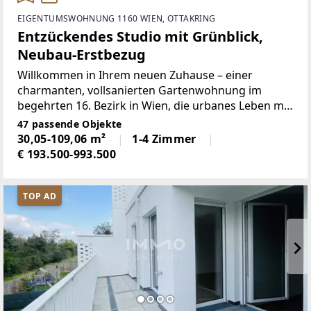
EIGENTUMSWOHNUNG 1160 WIEN, OTTAKRING
Entzückendes Studio mit Grünblick,
Neubau-Erstbezug
Willkommen in Ihrem neuen Zuhause – einer
charmanten, vollsanierten Gartenwohnung im
begehrten 16. Bezirk in Wien, die urbanes Leben mit
entspannter Naturverbundenheit verbindet. Diese
47 passende Objekte
attraktive 1-Zimmer-Wohnung mit einer Wohnfläche
30,05-109,06 m²
1-4 Zimmer
von 30,05 m² bietet
€ 193.500-993.500
TOP AD