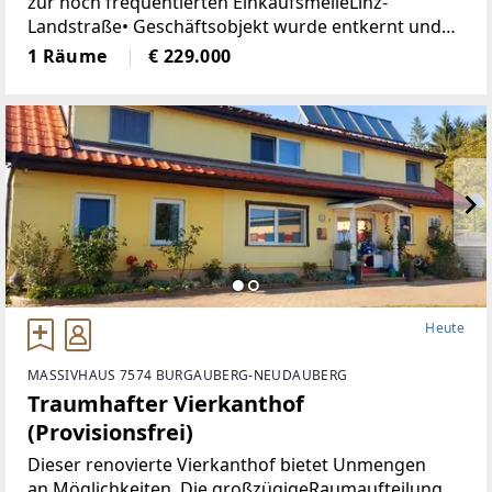
zur hoch frequentierten EinkaufsmeileLinz-
Landstraße• Geschäftsobjekt wurde entkernt und
generalsaniert• Klimatisiert (Klimaanlage)• neue
1 Räume
€ 229.000
Böden, neue Heizkörper•
Heute
MASSIVHAUS 7574 BURGAUBERG-NEUDAUBERG
Traumhafter Vierkanthof
(Provisionsfrei)
Dieser renovierte Vierkanthof bietet Unmengen
an Möglichkeiten. Die großzügigeRaumaufteilung