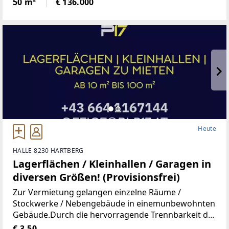
50 m²
€ 136.000
Wohnung, Kindergarten, Volksschule,Mittelschule,
Gymnasium,
Heute
HALLE 8230 HARTBERG
Lagerflächen / Kleinhallen / Garagen in
diversen Größen! (Provisionsfrei)
Zur Vermietung gelangen einzelne Räume /
Stockwerke / Nebengebäude in einemunbewohnten
Gebäude.Durch die hervorragende Trennbarkeit der
Räumlichkeiten, stehen Ihnen Größen vonca. 10 m²
€ 3,50