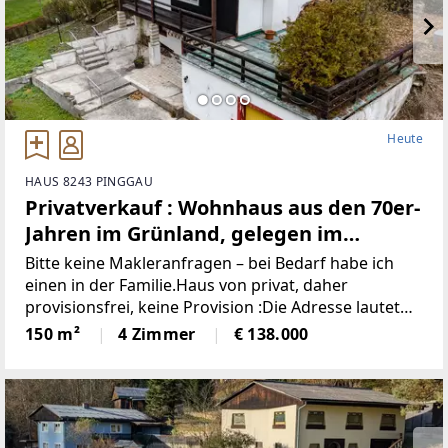
Heute
HAUS 8243 PINGGAU
Privatverkauf : Wohnhaus aus den 70er-
Jahren im Grünland, gelegen im
idyllischen Wechselgebiet
Bitte keine Makleranfragen – bei Bedarf habe ich
(Provisionsfrei)
einen in der Familie.Haus von privat, daher
provisionsfrei, keine Provision :Die Adresse lautet
“8243 Pinggau, Wiesenhöf 43“. Achtung : in
150 m²
4 Zimmer
€ 138.000
manchen Navis(auch