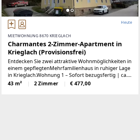
Heute
MIETWOHNUNG 8670 KRIEGLACH
Charmantes 2-Zimmer-Apartment in
Krieglach (Provisionsfrei)
Entdecken Sie zwei attraktive Wohnmöglichkeiten in
einem gepflegtenMehrfamilienhaus in ruhiger Lage
in Krieglach.Wohnung 1 – Sofort bezugsfertig | ca.
480 € BruttoFrisch und wie neu: Diese 43 m² große
43 m²
2 Zimmer
€ 477,00
Wohnung wurde komplett saniert. NeueKüche,