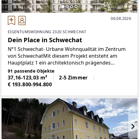
06.08.2026
EIGENTUMSWOHNUNG 2320 SCHWECHAT
Dein Place in Schwechat
N°1 Schwechat- Urbane Wohnqualität im Zentrum
von SchwechatMit diesem Projekt entsteht am
Hauptplatz 1 ein architektonisch prägendes
Neubauprojekt, das stilvolles Wohnen, nachhaltige
91 passende Objekte
Gebäudetechnik und leistbares Eigentum in
37,16-123,03 m²
2-5 Zimmer
zentraler Lage vereint.
€ 193.800-994.800