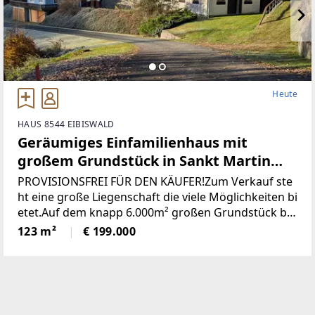
Heute
HAUS 8544 EIBISWALD
Geräumiges Einfamilienhaus mit
großem Grundstück in Sankt Martin
(Provisionsfrei)
PROVISIONSFREI FÜR DEN KÄUFER!Zum Verkauf ste
ht eine große Liegenschaft die viele Möglichkeiten bi
etet.Auf dem knapp 6.000m² großen Grundstück be
findet sich ein Wohngebäude bestehend aus derzeit
123 m²
€ 199.000
zwei getrennten Wohnungen, einem großen zweist
öckigen Wirtschaftsgebäude und einer Holzhütte mi
t angrenzendem Pool / Teich.* Das gesamte Grunds
tück wurde neu vermessen und ist im Grenzkataster
eingetragen.* Sämtliche Gebäude wurden neu Bau