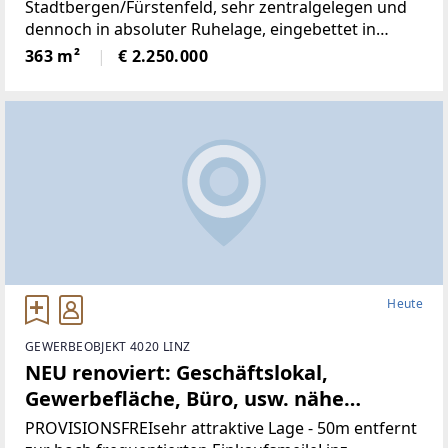
Stadtbergen/Fürstenfeld, sehr zentralgelegen und
dennoch in absoluter Ruhelage, eingebettet in
wunderbare Natur.Die Liegenschaft bietet ein hohes
363 m²
€ 2.250.000
Maß an Privatsphäre, versprüht
historischenCharme
Heute
GEWERBEOBJEKT 4020 LINZ
NEU renoviert: Geschäftslokal,
Gewerbefläche, Büro, usw. nähe
Landstrasse-Linz (Provisionsfrei)
PROVISIONSFREIsehr attraktive Lage - 50m entfernt