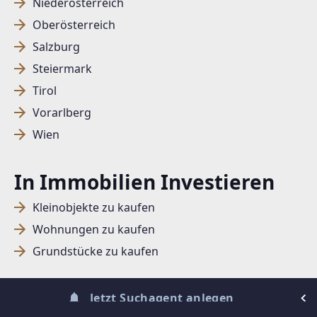
Niederösterreich
Oberösterreich
SUCHAGENT ANLEGEN FÜR DIE
Salzburg
AKTUELLEN SUCHKRITERIEN
Steiermark
Tirol
Dieser Filter wird viele Treffer erzeugen. Bitte setzen
Vorarlberg
Sie weitere Filter!
Wien
Treffer verfeinern
Ich stimme der Verarbeitung meiner Daten, wie
In Immobilien Investieren
in den
Datenschutzbestimmungen
beschrieben,
zu.
Kleinobjekte zu kaufen
Wohnungen zu kaufen
Grundstücke zu kaufen
Suchagent anlegen
Jetzt Suchagent anlegen