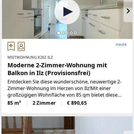
Heute
MIETWOHNUNG 8262 ILZ
Moderne 2-Zimmer-Wohnung mit
Balkon in Ilz (Provisionsfrei)
Entdecken Sie diese wunderschöne, neuwertige 2-
Zimmer-Wohnung im Herzen von Ilz!Mit einer
großzügigen Wohnfläche von 85 qm bietet diese
Wohnung den idealen Raumfür Singles oder Paare.
85 m²
2 Zimmer
€ 890,65
Die lichtdurchfluteten Räume überzeugen durch
einemoderne