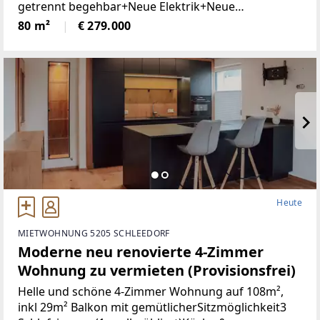
getrennt begehbar+Neue Elektrik+Neue
Türen+Neues Bad+Neuer Parkett+Neue
80 m²
€ 279.000
Heute
MIETWOHNUNG 5205 SCHLEEDORF
Moderne neu renovierte 4-Zimmer
Wohnung zu vermieten (Provisionsfrei)
Helle und schöne 4-Zimmer Wohnung auf 108m²,
inkl 29m² Balkon mit gemütlicherSitzmöglichkeit3