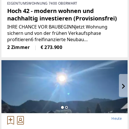
EIGENTUMSWOHNUNG 7400 OBERWART
Hoch 42 - modern wohnen und
nachhaltig investieren (Provisionsfrei)
IHRE CHANCE VOR BAUBEGINNJetzt Wohnung
sichern und von der frühen Verkaufsphase
profitieren6 freifinanzierte Neubau
EigentumswohnungenWohnungsgrößen von ca. 50
2 Zimmer
€ 273.900
m² bis 68 m²Alle Wohnungen sind entweder mit
Eigengarten, Terrasse
Heute