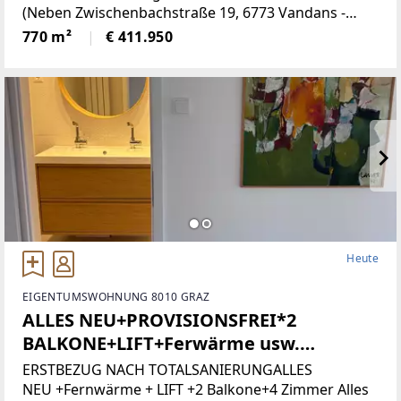
(Neben Zwischenbachstraße 19, 6773 Vandans -
Grundstücksnummer129/2)Das Grundstück liegt in
770 m²
€ 411.950
Zone 5 - Wohngebiet und bietet
attraktiveBebauungsmöglichkeiten.
Heute
EIGENTUMSWOHNUNG 8010 GRAZ
ALLES NEU+PROVISIONSFREI*2
BALKONE+LIFT+Ferwärme usw.
(Provisionsfrei)
ERSTBEZUG NACH TOTALSANIERUNGALLES
NEU +Fernwärme + LIFT +2 Balkone+4 Zimmer Alles