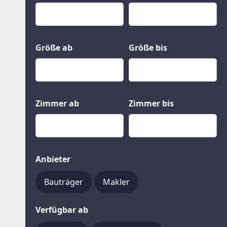
Kauf
Gewerbeobjekte
Miete
Grund und Boden
Mietkauf
Kleinobjekte
Größe ab
Größe bis
Zimmer ab
Zimmer bis
Anbieter
Bauträger
Makler
Verfügbar ab