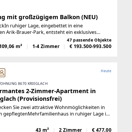
g mit großzügigem Balkon (NEU)
n ruhiger Lage, eingebettet in eine
n Arik-Brauer-Park, entsteht ein exklusives
atteten Eigentumswohnungen
47 passende Objekte
109,06 m²
1-4 Zimmer
€ 193.500-993.500
Heute
OHNUNG 8670 KRIEGLACH
rmantes 2-Zimmer-Apartment in
glach (Provisionsfrei)
cken Sie zwei attraktive Wohnmöglichkeiten in
 gepflegtenMehrfamilienhaus in ruhiger Lage in
lach.Wohnung 1 – Sofort bezugsfertig | ca. 480 €
toFrisch und wie neu: Diese 43 m² große Wohnung
43 m²
2 Zimmer
€ 477,00