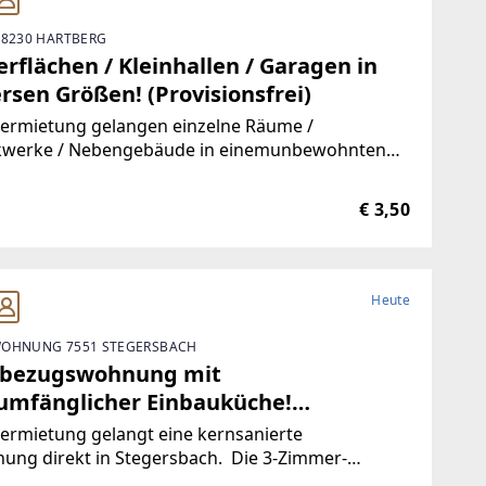
 8230 HARTBERG
rflächen / Kleinhallen / Garagen in
rsen Größen! (Provisionsfrei)
Vermietung gelangen einzelne Räume /
kwerke / Nebengebäude in einemunbewohnten
ude.Durch die hervorragende Trennbarkeit der
ichkeiten, stehen Ihnen Größen vonca. 10 m² bis
€ 3,50
00 m² zur Verfügung.Aufgrund der
Heute
OHNUNG 7551 STEGERSBACH
tbezugswohnung mit
lumfänglicher Einbauküche!
visionsfrei)
ermietung gelangt eine kernsanierte
ung direkt in Stegersbach. Die 3-Zimmer-
ung wurde soeben aufwendig saniert. So wurde