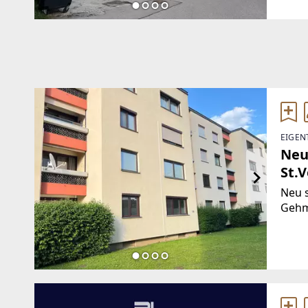
wurd
EIGEN
Neu
St.V
Neu 
Gehm
Sonne
Grün
Kinde