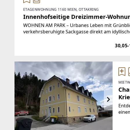
ETAGENWOHNUNG 1160 WIEN, OTTAKRING
Innenhofseitige Dreizimmer-Wohnun
WOHNEN AM PARK – Urbanes Leben mit GrünblickI
verkehrsberuhigte Sackgasse direkt am idyllische
Wohnprojekt mit rund 150 hochwertig ausgest
30,05-
MIETW
Cha
Krie
Entde
einem
Krieg
Brut