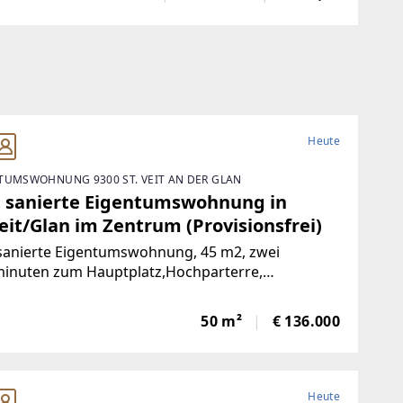
e komplett saniert. NeueKüche,
Heute
TUMSWOHNUNG 9300 ST. VEIT AN DER GLAN
 sanierte Eigentumswohnung in
eit/Glan im Zentrum (Provisionsfrei)
sanierte Eigentumswohnung, 45 m2, zwei
inuten zum Hauptplatz,Hochparterre,
nlage, nach Süden ausgerichtet mit Blick ins
e, mangelangt über nur 4 Stufen in die Wohnung,
50 m²
€ 136.000
rgarten, Volksschule,Mittelschule, Gymnasium,
Heute