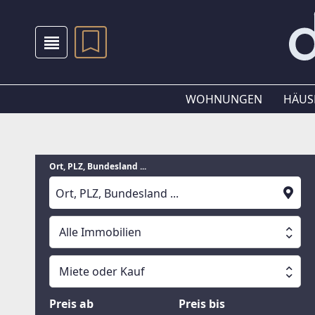
WOHNUNGEN
HÄUS
Ort, PLZ, Bundesland ...
Alle Immobilien
Alle Immobilien
Miete oder Kauf
Suche läuft
Wohnungen
Miete oder Kauf
Preis ab
Preis bis
Häuser