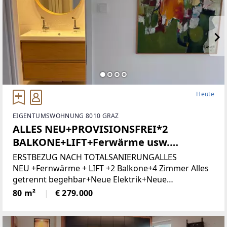
Heute
EIGENTUMSWOHNUNG 8010 GRAZ
ALLES NEU+PROVISIONSFREI*2
BALKONE+LIFT+Ferwärme usw.
(Provisionsfrei)
ERSTBEZUG NACH TOTALSANIERUNGALLES
NEU +Fernwärme + LIFT +2 Balkone+4 Zimmer Alles
getrennt begehbar+Neue Elektrik+Neue
Türen+Neues Bad+Neuer Parkett+Neue
80 m²
€ 279.000