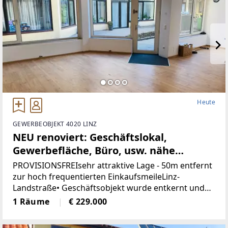
Heute
GEWERBEOBJEKT 4020 LINZ
NEU renoviert: Geschäftslokal,
Gewerbefläche, Büro, usw. nähe
Landstrasse-Linz (Provisionsfrei)
PROVISIONSFREIsehr attraktive Lage - 50m entfernt
zur hoch frequentierten EinkaufsmeileLinz-
Landstraße• Geschäftsobjekt wurde entkernt und
generalsaniert• Klimatisiert (Klimaanlage)• neue
1 Räume
€ 229.000
Böden, neue Heizkörper•