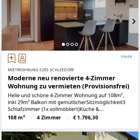
Heute
MIETWOHNUNG 5205 SCHLEEDORF
Moderne neu renovierte 4-Zimmer
Wohnung zu vermieten (Provisionsfrei)
Helle und schöne 4-Zimmer Wohnung auf 108m²,
inkl 29m² Balkon mit gemütlicherSitzmöglichkeit3
Schlafzimmer (1x vollmöbliert)Küche &
Wohnbereich (Küche mit Steinplatte und
108 m²
4 Zimmer
€ 1.796,30
hochwertigen Geräten)Badezimmer (neu)WC (neu)2