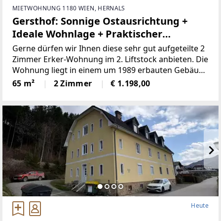
MIETWOHNUNG 1180 WIEN, HERNALS
Gersthof: Sonnige Ostausrichtung +
Ideale Wohnlage + Praktischer
Grundriss + Nähe Fuchu-Park
Gerne dürfen wir Ihnen diese sehr gut aufgeteilte 2
Zimmer Erker-Wohnung im 2. Liftstock anbieten. Die
Wohnung liegt in einem um 1989 erbauten Gebäude
mit Tiefgarage (optional 125€/Monat brutto für
65 m²
2 Zimmer
€ 1.198,00
Stellplatz). Wohzimmer und Schlafzimmer sind
Richtung
Heute