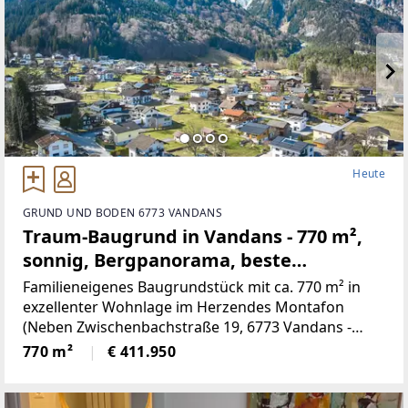
Heute
GRUND UND BODEN 6773 VANDANS
Traum-Baugrund in Vandans - 770 m²,
sonnig, Bergpanorama, beste
Infrastruktur! (Provisionsfrei)
Familieneigenes Baugrundstück mit ca. 770 m² in
exzellenter Wohnlage im Herzendes Montafon
(Neben Zwischenbachstraße 19, 6773 Vandans -
Grundstücksnummer129/2)Das Grundstück liegt in
770 m²
€ 411.950
Zone 5 - Wohngebiet und bietet
attraktiveBebauungsmöglichkeiten.