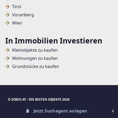
Tirol
Vorarlberg
SUCHAGENT ANLEGEN FÜR DIE
Wien
AKTUELLEN SUCHKRITERIEN
Dieser Filter wird viele Treffer erzeugen. Bitte setzen
In Immobilien Investieren
Sie weitere Filter!
Kleinobjekte zu kaufen
Treffer verfeinern
Wohnungen zu kaufen
Ich stimme der Verarbeitung meiner Daten, wie
Grundstücke zu kaufen
in den
Datenschutzbestimmungen
beschrieben,
zu.
© DIBEO.AT - DIE BESTEN OBJEKTE 2026
Suchagent anlegen
ÜBER UNS
Jetzt Suchagent anlegen
IMPRESSUM