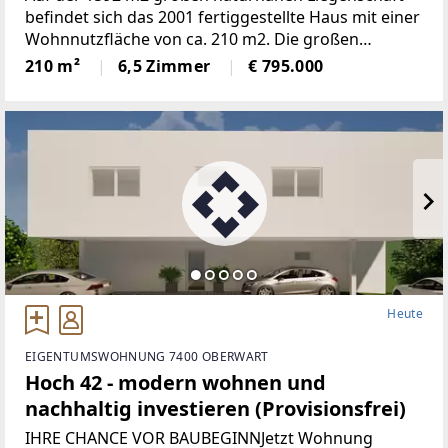
befindet sich das 2001 fertiggestellte Haus mit einer
Wohnnutzfläche von ca. 210 m2. Die großen
Fensterspenden viel Tageslicht und ermöglichen auf
210 m²
6,5 Zimmer
€ 795.000
mehreren Ebenen einenaußergewöhnlichen Blick
Heute
EIGENTUMSWOHNUNG 7400 OBERWART
Hoch 42 - modern wohnen und
nachhaltig investieren (Provisionsfrei)
IHRE CHANCE VOR BAUBEGINNJetzt Wohnung