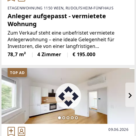
ETAGENWOHNUNG 1150 WIEN, RUDOLFSHEIM-FÜNFHAUS
Anleger aufgepasst - vermietete
Wohnung
Zum Verkauf steht eine unbefristet vermietete
Anlegerwohnung – eine ideale Gelegenheit für
Investoren, die von einer langfristigen
Wertsteigerung profitieren möchten.Highlights der
78,7 m²
4 Zimmer
€ 195.000
Immobilie:✔ Unbefristet vermietet – sichere
Einnahmen ohne
TOP AD
09.06.2026