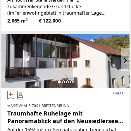
An höchster Stelle werden hier 2
zusammenliegende Grundstücke
(imFerienwohngebiet) in traumhafter Lage
angeboten! Die beiden Grundstücke haben
2.065 m²
€ 122.000
inSumme 2.065m² (€59/ m²), sind süd-westlich
ausgerichtet und bieten perfekteAussicht auf etwa
1100
Heute
MASSIVHAUS 7091 BREITENBRUNN
Traumhafte Ruhelage mit
Panoramablick auf den Neusiedlersee
(Provisionsfrei)
Auf der 1592 m2 großen naturnahen Liegenschaft