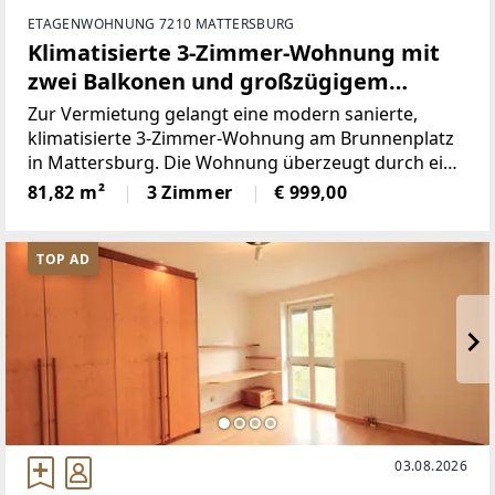
ETAGENWOHNUNG 7210 MATTERSBURG
Klimatisierte 3-Zimmer-Wohnung mit
zwei Balkonen und großzügigem
Wohn-/Essbereich in Mattersburg
Zur Vermietung gelangt eine modern sanierte,
klimatisierte 3-Zimmer-Wohnung am Brunnenplatz
in Mattersburg. Die Wohnung überzeugt durch eine
helle, zeitgemäße Raumaufteilung, zwei Balkone bei
81,82 m²
3 Zimmer
€ 999,00
den Schlafzimmern sowie einen großzügigen
Küchen- und Wohnbereich.Die
TOP AD
03.08.2026