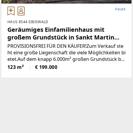
Heute
HAUS 8544 EIBISWALD
Geräumiges Einfamilienhaus mit
großem Grundstück in Sankt Martin
(Provisionsfrei)
PROVISIONSFREI FÜR DEN KÄUFER!Zum Verkauf ste
ht eine große Liegenschaft die viele Möglichkeiten bi
etet.Auf dem knapp 6.000m² großen Grundstück be
findet sich ein Wohngebäude bestehend aus derzeit
123 m²
€ 199.000
zwei getrennten Wohnungen, einem großen zweist
öckigen Wirtschaftsgebäude und einer Holzhütte mi
t angrenzendem Pool / Teich.* Das gesamte Grunds
tück wurde neu vermessen und ist im Grenzkataster
eingetragen.* Sämtliche Gebäude wurden neu Bau
bewilligt* Neuer Hauptstromanschluss sowie ein ne
uer Hauptverteilerkasten* Neuer Hauptwasseransc
hluss (Kanalanschluss auch bereits vorhanden)* Ka
minsanierug (Neue Edelstahlrohre eingezogen)Die Z
ufahrt erfolgt über das eigene Grundstück und ist s