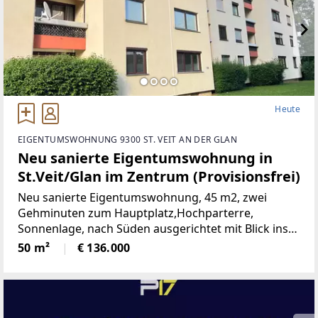
Heute
EIGENTUMSWOHNUNG 9300 ST. VEIT AN DER GLAN
Neu sanierte Eigentumswohnung in
St.Veit/Glan im Zentrum (Provisionsfrei)
Neu sanierte Eigentumswohnung, 45 m2, zwei
Gehminuten zum Hauptplatz,Hochparterre,
Sonnenlage, nach Süden ausgerichtet mit Blick ins
Grüne, mangelangt über nur 4 Stufen in die
50 m²
€ 136.000
Wohnung, Kindergarten, Volksschule,Mittelschule,
Gymnasium,