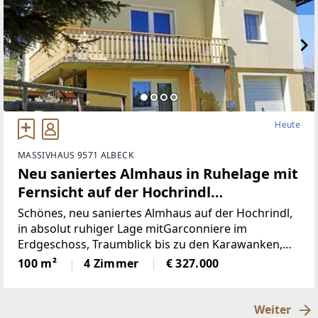
Heute
MASSIVHAUS 9571 ALBECK
Neu saniertes Almhaus in Ruhelage mit
Fernsicht auf der Hochrindl
(Provisionsfrei)
Schönes, neu saniertes Almhaus auf der Hochrindl,
in absolut ruhiger Lage mitGarconniere im
Erdgeschoss, Traumblick bis zu den Karawanken,
Sonnenlage, hierscheint den ganzen Tag die Sonne,
100 m²
4 Zimmer
€ 327.000
über der Nebelgrenze, in 1600m Seehöhegelegen,
schöne
Weiter