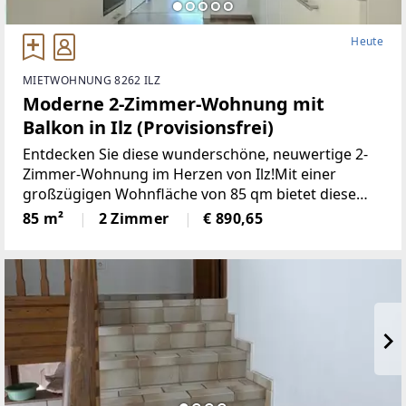
Heute
MIETWOHNUNG 8262 ILZ
Moderne 2-Zimmer-Wohnung mit
Balkon in Ilz (Provisionsfrei)
Entdecken Sie diese wunderschöne, neuwertige 2-
Zimmer-Wohnung im Herzen von Ilz!Mit einer
großzügigen Wohnfläche von 85 qm bietet diese
Wohnung den idealen Raumfür Singles oder Paare.
85 m²
2 Zimmer
€ 890,65
Die lichtdurchfluteten Räume überzeugen durch
einemoderne