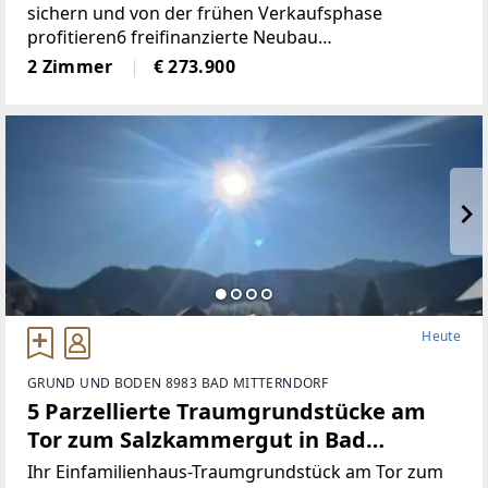
sichern und von der frühen Verkaufsphase
profitieren6 freifinanzierte Neubau
EigentumswohnungenWohnungsgrößen von ca. 50
2 Zimmer
€ 273.900
m² bis 68 m²Alle Wohnungen sind entweder mit
Eigengarten, Terrasse
Heute
GRUND UND BODEN 8983 BAD MITTERNDORF
5 Parzellierte Traumgrundstücke am
Tor zum Salzkammergut in Bad
Mitterndorf - naturnah, zentral und
Ihr Einfamilienhaus-Traumgrundstück am Tor zum