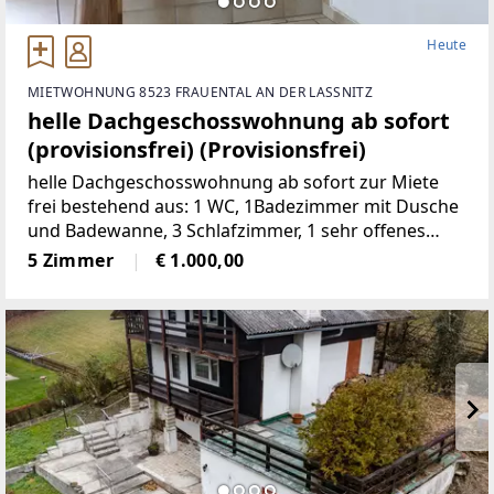
Heute
MIETWOHNUNG 8523 FRAUENTAL AN DER LASSNITZ
helle Dachgeschosswohnung ab sofort
(provisionsfrei) (Provisionsfrei)
helle Dachgeschosswohnung ab sofort zur Miete
frei bestehend aus: 1 WC, 1Badezimmer mit Dusche
und Badewanne, 3 Schlafzimmer, 1 sehr offenes
Wohnzimmermit Balkon und Kachelofen, 1 voll
5 Zimmer
€ 1.000,00
möbelierte Küche, 1 Abstellraum,
2Autostellplätze Miete