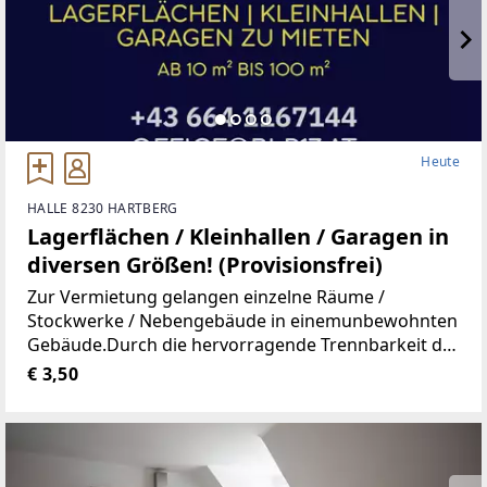
Heute
HALLE 8230 HARTBERG
Lagerflächen / Kleinhallen / Garagen in
diversen Größen! (Provisionsfrei)
Zur Vermietung gelangen einzelne Räume /
Stockwerke / Nebengebäude in einemunbewohnten
Gebäude.Durch die hervorragende Trennbarkeit der
Räumlichkeiten, stehen Ihnen Größen vonca. 10 m²
€ 3,50
bis ca. 100 m² zur Verfügung.Aufgrund der