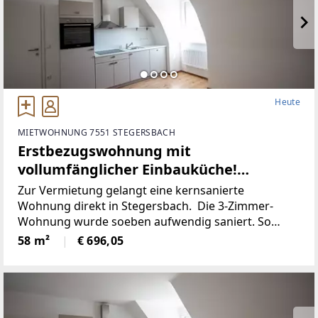
Heute
MIETWOHNUNG 7551 STEGERSBACH
Erstbezugswohnung mit
vollumfänglicher Einbauküche!
(Provisionsfrei)
Zur Vermietung gelangt eine kernsanierte
Wohnung direkt in Stegersbach. Die 3-Zimmer-
Wohnung wurde soeben aufwendig saniert. So
wurde unter anderem dieElektronik gänzlich
58 m²
€ 696,05
erneuert und für einen niedrigen