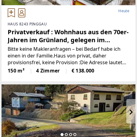
Heute
HAUS 8243 PINGGAU
Privatverkauf : Wohnhaus aus den 70er-
Jahren im Grünland, gelegen im
idyllischen Wechselgebiet
Bitte keine Makleranfragen – bei Bedarf habe ich
(Provisionsfrei)
einen in der Familie.Haus von privat, daher
provisionsfrei, keine Provision :Die Adresse lautet
“8243 Pinggau, Wiesenhöf 43“. Achtung : in
150 m²
4 Zimmer
€ 138.000
manchen Navis(auch