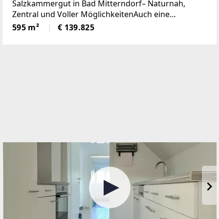
voller Möglichkeiten (Provisionsfrei)
Salzkammergut in Bad Mitterndorf– Naturnah,
Zentral und Voller MöglichkeitenAuch eine
touristische Vermietung ist nach Absprache mit der
595 m²
€ 139.825
Gemeinde möglich.Die Loipe und Therme