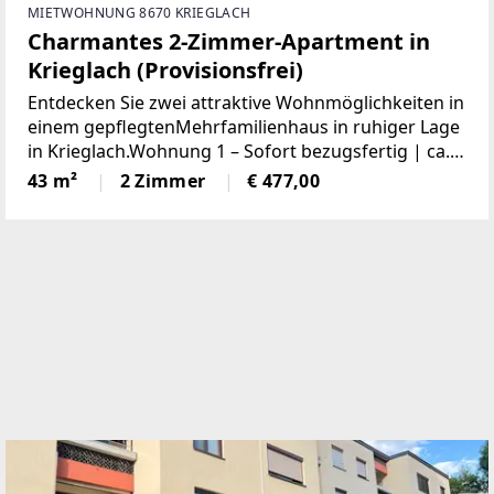
MIETWOHNUNG 8670 KRIEGLACH
Charmantes 2-Zimmer-Apartment in
Krieglach (Provisionsfrei)
Entdecken Sie zwei attraktive Wohnmöglichkeiten in
einem gepflegtenMehrfamilienhaus in ruhiger Lage
in Krieglach.Wohnung 1 – Sofort bezugsfertig | ca.
480 € BruttoFrisch und wie neu: Diese 43 m² große
43 m²
2 Zimmer
€ 477,00
Wohnung wurde komplett saniert. NeueKüche,