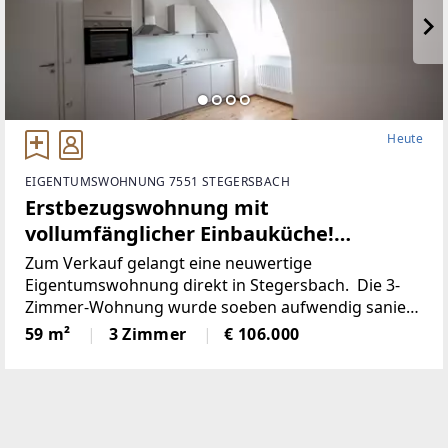
Heute
EIGENTUMSWOHNUNG 7551 STEGERSBACH
Erstbezugswohnung mit
vollumfänglicher Einbauküche!
(Provisionsfrei)
Zum Verkauf gelangt eine neuwertige
Eigentumswohnung direkt in Stegersbach. Die 3-
Zimmer-Wohnung wurde soeben aufwendig saniert.
So wurde unter anderem dieElektronik gänzlich
59 m²
3 Zimmer
€ 106.000
erneuert und für einen niedrigen