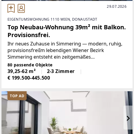
29.07.2026
EIGENTUMSWOHNUNG 1110 WIEN, DONAUSTADT
Top Neubau-Wohnung 39m² mit Balkon.
Provisionsfrei.
Ihr neues Zuhause in Simmering — modern, ruhig,
provisionsfreiIm lebendigen Wiener Bezirk
Simmering entsteht ein zeitgemäßes
Wohnbauprojekt mit 82 freifinanzierten
80 passende Objekte
Eigentumswohnungen — provisionsfrei für Käufer.
39,25-62 m²
2-3 Zimmer
Das fünfgeschossige Gebäude bietet
€ 199.500-445.500
TOP AD