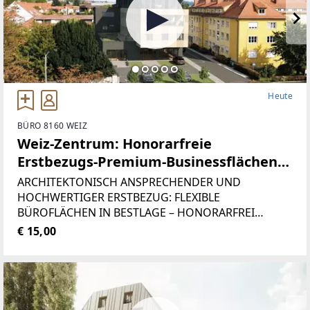
Heute
BÜRO 8160 WEIZ
Weiz-Zentrum: Honorarfreie
Erstbezugs-Premium-Businessflächen
im STADTHAUS WEIZ - der ideale
ARCHITEKTONISCH ANSPRECHENDER UND
Standort für Büros, Praxen und
HOCHWERTIGER ERSTBEZUG: FLEXIBLE
BÜROFLÄCHEN IN BESTLAGE – HONORARFREI
Dienstleister!
MIETEN UND IHR RAUMPROGRAMM WÄHLENDiese
€ 15,00
außergewöhnliche Geschäftsfläche im modernen
STADTHAUS WEIZ hat ca. 130m² auf eine Ebene