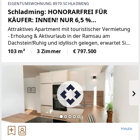
EIGENTUMSWOHNUNG 8970 SCHLADMING
Schladming: HONORARFREI FÜR
KÄUFER: INNEN! NUR 6,5 %
KAUFNEBENKOSTEN! Hochwertiges
Attraktives Apartment mit touristischer Vermietung
Apartment in Top-Lage – Eigennutzung
- Erholung & Aktivurlaub in der Ramsau am
Dachstein!Ruhig und idyllisch gelegen, erwartet Sie
& touristische Vermietung möglich!
dieses Apartment direkt an der Loipe in der
103 m²
3 Zimmer
€ 797.500
traumhaften Region Ramsau am Dachstein – ein
Heute