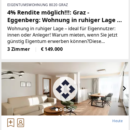
EIGENTUMSWOHNUNG 8020 GRAZ
4% Rendite möglich!!!: Graz -
Eggenberg: Wohnung in ruhiger Lage –
ideal für Anleger, nahe FH Joanneum &
Wohnung in ruhiger Lage – ideal für Eigennutzer:
LKH Graz II – WG geeignet!
innen oder Anleger! Warum mieten, wenn Sie jetzt
günstig Eigentum erwerben können?Diese
gepflegte Wohnung befindet sich in einer ruhigen
3 Zimmer
€ 149.000
Seitengasse und bietet mit ca. 75,54 m² Wohnfläche
einen
Heute