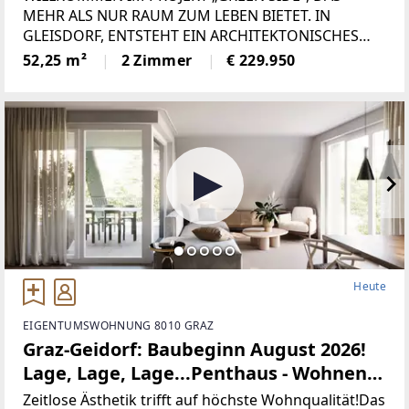
zuhause im GREEN SIDE.
MEHR ALS NUR RAUM ZUM LEBEN BIETET. IN
GLEISDORF, ENTSTEHT EIN ARCHITEKTONISCHES
MEISTERWERK – EIN ORT, AN DEM MODERNES
52,25 m²
2 Zimmer
€ 229.950
DESIGN, NACHHALTIGE BAUWEISE UND DIE
SCHÖNHEIT DER NATUR EINE HARMONISCHE
EINHEIT BILDEN. MIT
Heute
EIGENTUMSWOHNUNG 8010 GRAZ
Graz-Geidorf: Baubeginn August 2026!
Lage, Lage, Lage...Penthaus - Wohnen
mit Stil und Leichtigkeit – Erstbezug,
Zeitlose Ästhetik trifft auf höchste Wohnqualität!Das