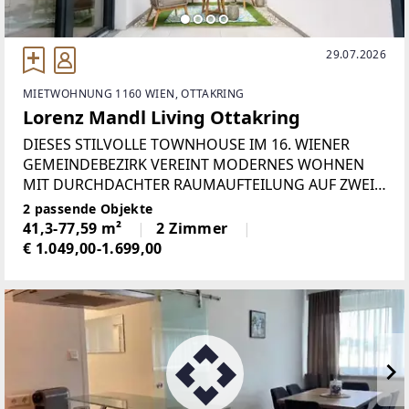
29.07.2026
MIETWOHNUNG 1160 WIEN, OTTAKRING
Lorenz Mandl Living Ottakring
DIESES STILVOLLE TOWNHOUSE IM 16. WIENER
GEMEINDEBEZIRK VEREINT MODERNES WOHNEN
MIT DURCHDACHTER RAUMAUFTEILUNG AUF ZWEI
EBENEN UND BIETET EIN AUSSERGEWÖHNLICHES
2 passende Objekte
WOHNGEFÜHL MIT PRIVATEM AUSSENBEREICH.Auf
41,3-77,59 m²
2 Zimmer
rund 78 m² Wohnfläche erstreckt sich
€ 1.049,00-1.699,00