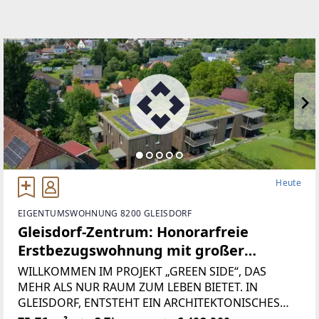
Heute
EIGENTUMSWOHNUNG 8200 GLEISDORF
Gleisdorf-Zentrum: Honorarfreie
Erstbezugswohnung mit großer
Terrasse, Garten und Parkdeck.
WILLKOMMEN IM PROJEKT „GREEN SIDE“, DAS
Willkommen zuhause im GREEN SIDE.
MEHR ALS NUR RAUM ZUM LEBEN BIETET. IN
GLEISDORF, ENTSTEHT EIN ARCHITEKTONISCHES
MEISTERWERK – EIN ORT, AN DEM MODERNES