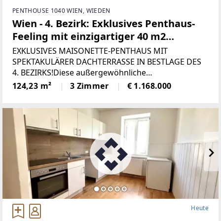
PENTHOUSE 1040 WIEN, WIEDEN
Wien - 4. Bezirk: Exklusives Penthaus-
Feeling mit einzigartiger 40 m2
Dachterrasse, mit spektakulärer
EXKLUSIVES MAISONETTE-PENTHAUS MIT
Aussicht und beeindruckendem
SPEKTAKULÄRER DACHTERRASSE IN BESTLAGE DES
4. BEZIRKS!Diese außergewöhnliche
Wohnkomfort!
Dachterrassenwohnung vereint urbanes
124,23 m²
3 Zimmer
€ 1.168.000
Lebensgefühl, architektonische Raffinesse und
höchsten Wohnkomfort auf eindrucksvolle Weise. In
Heute