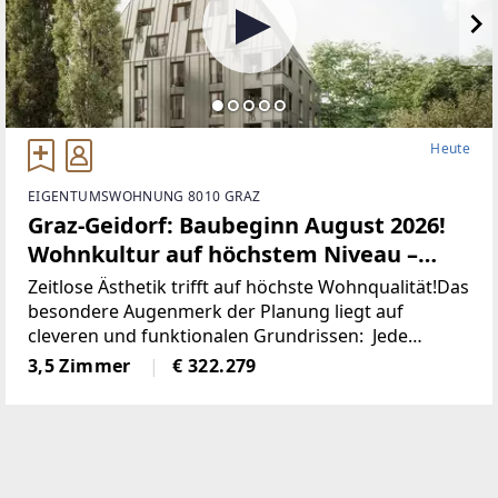
Heute
EIGENTUMSWOHNUNG 8010 GRAZ
Graz-Geidorf: Baubeginn August 2026!
Wohnkultur auf höchstem Niveau –
Erstbezug im exklusiven
Zeitlose Ästhetik trifft auf höchste Wohnqualität!Das
Neubauprojekt! Honorarfrei für Käufer:
besondere Augenmerk der Planung liegt auf
cleveren und funktionalen Grundrissen: Jede
innen!
Wohnung punktet mit offenen, hellen Wohn-Ess-
3,5 Zimmer
€ 322.279
Bereichen, ruhigen Schlafzimmern, praktischen
Abstellräumen