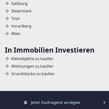
Salzburg
Steiermark
SUCHAGENT ANLEGEN FÜR DIE
Tirol
AKTUELLEN SUCHKRITERIEN
Vorarlberg
Wien
Dieser Filter wird viele Treffer erzeugen. Bitte setzen
Sie weitere Filter!
In Immobilien Investieren
Treffer verfeinern
Ich stimme der Verarbeitung meiner Daten, wie
Kleinobjekte zu kaufen
in den
Datenschutzbestimmungen
beschrieben,
Wohnungen zu kaufen
zu.
Grundstücke zu kaufen
Suchagent anlegen
Jetzt Suchagent anlegen
© DIBEO.AT - DIE BESTEN OBJEKTE 2026