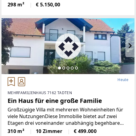
der Bank Burgenland und direkt am Altstadtkern,
298 m²
€ 5.150,00
nur wenige Schritte von der Fußgängerzone
entfernt. Der Standort
Heute
MEHRFAMILIENHAUS 7162 TADTEN
Ein Haus für eine große Familie
Großzügige Villa mit mehreren Wohneinheiten für
viele NutzungenDiese Immobilie bietet auf zwei
Etagen drei voneinander unabhängig begehbare
Wohneinheiten – geeignet als Ferienwohnungen
310 m²
10 Zimmer
€ 499.000