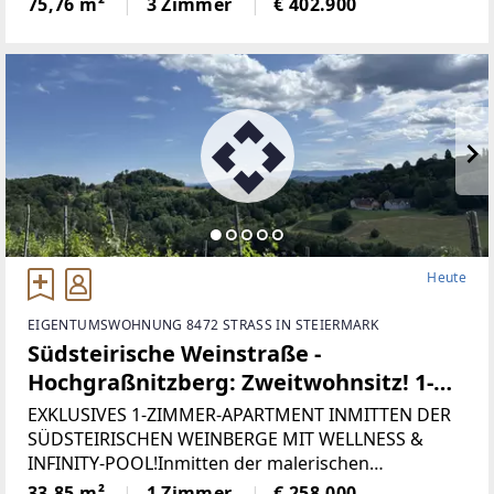
75,76 m²
3 Zimmer
€ 402.900
DESIGN, NACHHALTIGE BAUWEISE UND DIE
SCHÖNHEIT DER NATUR EINE HARMONISCHE
EINHEIT BILDEN. MIT
Heute
EIGENTUMSWOHNUNG 8472 STRASS IN STEIERMARK
Südsteirische Weinstraße -
Hochgraßnitzberg: Zweitwohnsitz! 1-
Zimmer-Apartment mit Terrasse,
EXKLUSIVES 1-ZIMMER-APARTMENT INMITTEN DER
Garten, Wellnessbereich, Fitnessraum
SÜDSTEIRISCHEN WEINBERGE MIT WELLNESS &
INFINITY-POOL!Inmitten der malerischen
& Infinity-Pool!
Weinlandschaft der Südsteiermark präsentiert sich
33,85 m²
1 Zimmer
€ 258.000