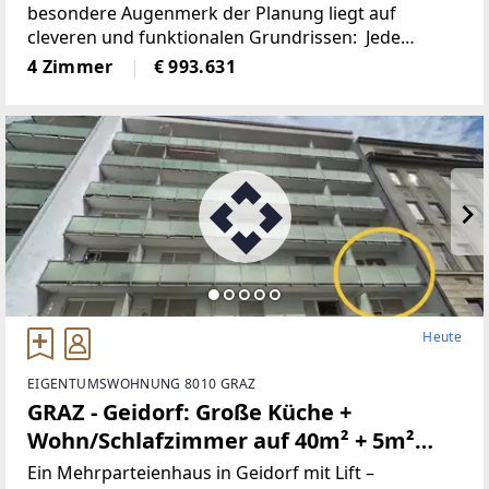
einzigartige Architektur & Honorarfrei
besondere Augenmerk der Planung liegt auf
cleveren und funktionalen Grundrissen: Jede
für Käufer: innen!
Wohnung punktet mit offenen, hellen Wohn-Ess-
4 Zimmer
€ 993.631
Bereichen, ruhigen Schlafzimmern, praktischen
Abstellräumen
Heute
EIGENTUMSWOHNUNG 8010 GRAZ
GRAZ - Geidorf: Große Küche +
Wohn/Schlafzimmer auf 40m² + 5m²
Balkon, für Studenten oder Anleger
Ein Mehrparteienhaus in Geidorf mit Lift –