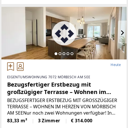
60.000 Einwohnern liegt verkehrs- und
Heute
EIGENTUMSWOHNUNG 7072 MÖRBISCH AM SEE
Bezugsfertiger Erstbezug mit
großzügiger Terrasse – Wohnen im
Herzen von Mörbisch am See
BEZUGSFERTIGER ERSTBEZUG MIT GROSSZÜGIGER
TERRASSE – WOHNEN IM HERZEN VON MÖRBISCH
AM SEENur noch zwei Wohnungen verfügbar! In
einem liebevoll revitalisierten Wohnensemble mit
83,33 m²
3 Zimmer
€ 314.000
lediglich fünf Wohneinheiten erwartet Sie ein