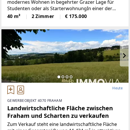
modernes Wohnen in begehrter Grazer Lage für
Studenten oder als StarterwohnungIn einer der
sehr guten Wohngegend von Graz präsentiert sich
40 m²
2 Zimmer
€ 175.000
dieses Mehrparteienhaus, das 80er Jahre-
Architektur mit angenehmen
Heute
GEWERBEOBJEKT 4070 FRAHAM
Landwirtschaftliche Fläche zwischen
Fraham und Scharten zu verkaufen
Zum Verkauf steht eine landwirtschaftliche Fläche