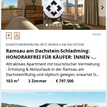
Heute
EIGENTUMSWOHNUNG 8972 RAMSAU AM DACHSTEIN
Ramsau am Dachstein-Schladming:
HONORARFREI FÜR KÄUFER: INNEN -
NUR 6,5% KAUFNEBENKOSTEN!
Attraktives Apartment mit touristischer Vermietung
Apartment mit hochwertiger
- Erholung & Aktivurlaub in der Ramsau am
Dachstein!Ruhig und idyllisch gelegen, erwartet Sie
Ausstattung, in einzigartiger Lage,
dieses Apartment direkt an der Loipe in der
103 m²
3 Zimmer
€ 797.500
touristische Vermietung &
traumhaften Region Ramsau am Dachstein – ein
Eigennutzung!