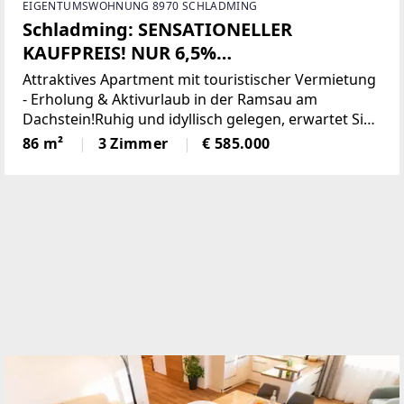
EIGENTUMSWOHNUNG 8970 SCHLADMING
Schladming: SENSATIONELLER
KAUFPREIS! NUR 6,5%
KAUFNEBENKOSTEN! HONORARFREI
Attraktives Apartment mit touristischer Vermietung
FÜR KÄUFER: INNEN! Apartment mit
- Erholung & Aktivurlaub in der Ramsau am
Dachstein!Ruhig und idyllisch gelegen, erwartet Sie
alpinem Flair, touristische Vermietung
dieses Apartment direkt an der Loipe in der
86 m²
3 Zimmer
€ 585.000
& Eigennutzung möglich!
traumhaften Region Ramsau am Dachstein – ein