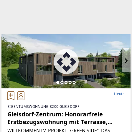
Heute
EIGENTUMSWOHNUNG 8200 GLEISDORF
Gleisdorf-Zentrum: Honorarfreie
Erstbezugswohnung mit Terrasse,
Garten und Parkdeck. Willkommen
WILLKOMMEN IM PROJEKT „GREEN SIDE“, DAS