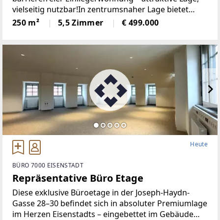
vielseitig nutzbar!In zentrumsnaher Lage bietet
diese Immobilie mehrere Möglichkeiten:- nutzbar
250 m²
5,5 Zimmer
€ 499.000
als Familienwohnhaus mit extra Platz für
Homeoffice,
Heute
BÜRO 7000 EISENSTADT
Repräsentative Büro Etage
Diese exklusive Büroetage in der Joseph-Haydn-
Gasse 28–30 befindet sich in absoluter Premiumlage
im Herzen Eisenstadts – eingebettet im Gebäude