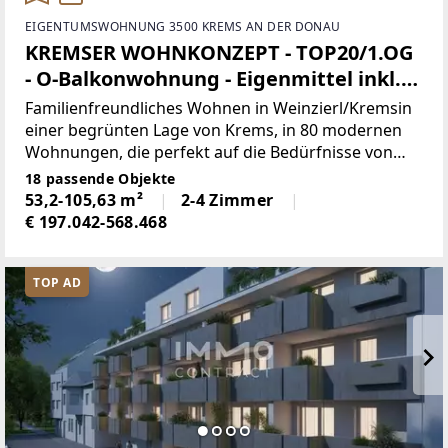
EIGENTUMSWOHNUNG 3500 KREMS AN DER DONAU
KREMSER WOHNKONZEPT - TOP20/1.OG
- O-Balkonwohnung - Eigenmittel inkl.
TG € 95.264,18 + WBF > € 213.898,94 -
Familienfreundliches Wohnen in Weinzierl/Kremsin
klimaaktiv!
einer begrünten Lage von Krems, in 80 modernen
Wohnungen, die perfekt auf die Bedürfnisse von
Familien, Paaren und Singles abgestimmt sind.• 2-
18 passende Objekte
bis 4-Zimmer-Wohnungen mit durchdachten,
53,2-105,63 m²
2-4 Zimmer
funktionalen
€ 197.042-568.468
TOP AD