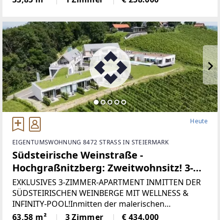
dieses außergewöhnliche 1-Zimmer-Apartment als
wahres Wohnjuwel in
Heute
EIGENTUMSWOHNUNG 8472 STRASS IN STEIERMARK
Südsteirische Weinstraße -
Hochgraßnitzberg: Zweitwohnsitz! 3-
Zimmer-Apartment mit Dachterrasse
EXKLUSIVES 3-ZIMMER-APARTMENT INMITTEN DER
und viel Privatsphäre, Wellnessbereich,
SÜDSTEIRISCHEN WEINBERGE MIT WELLNESS &
INFINITY-POOL!Inmitten der malerischen
Fitnessraum & Infinity-Pool!
Weinlandschaft der Südsteiermark präsentiert sich
63,58 m²
3 Zimmer
€ 434.000