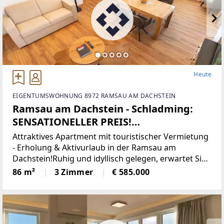
Heute
EIGENTUMSWOHNUNG 8972 RAMSAU AM DACHSTEIN
Ramsau am Dachstein - Schladming:
SENSATIONELLER PREIS!
SENSATIONELLER BLICK! HONORARFREI
Attraktives Apartment mit touristischer Vermietung
FÜR KÄUFER: INNEN - NUR 6,5%
- Erholung & Aktivurlaub in der Ramsau am
Dachstein!Ruhig und idyllisch gelegen, erwartet Sie
KAUFNEBENKOSTEN!! 3-Zimmer-
dieses Apartment direkt an der Loipe in der
86 m²
3 Zimmer
€ 585.000
Apartment, touristische Vermietung &
traumhaften Region Ramsau am Dachstein – ein
Eigennutzung!