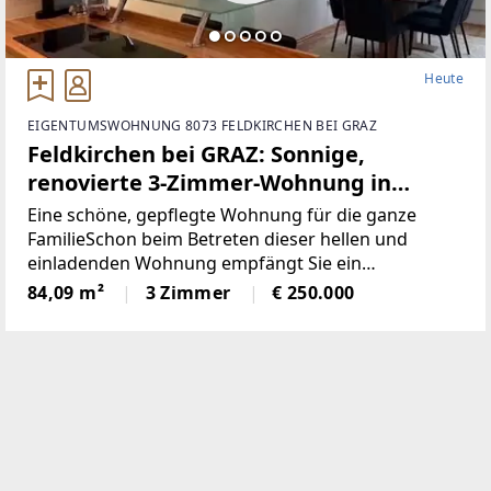
Heute
EIGENTUMSWOHNUNG 8073 FELDKIRCHEN BEI GRAZ
Feldkirchen bei GRAZ: Sonnige,
renovierte 3-Zimmer-Wohnung in
Ruhelage mit Erstbezugscharakter,
Eine schöne, gepflegte Wohnung für die ganze
Loggia + Parkplatz
FamilieSchon beim Betreten dieser hellen und
einladenden Wohnung empfängt Sie ein
großzügiges Vorzimmer, das in den offen
84,09 m²
3 Zimmer
€ 250.000
gestalteten Wohn- und Essbereich übergeht. Diese
großzügige Fensterfront eröffnet