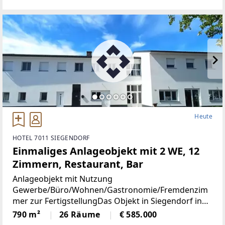
oder für eine große Familie: Das Hochparterre mit
zwei Wohneinheiten,
Heute
HOTEL 7011 SIEGENDORF
Einmaliges Anlageobjekt mit 2 WE, 12
Zimmern, Restaurant, Bar
Anlageobjekt mit Nutzung
Gewerbe/Büro/Wohnen/Gastronomie/Fremdenzim
mer zur FertigstellungDas Objekt in Siegendorf in
unmittelbarer Nähe zur burgenländischen
790 m²
26 Räume
€ 585.000
Landeshauptstadt und zum ungarischen Sopron mit