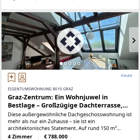
dieses außergewöhnliche 3-Zimmer-Apartment als
wahres Wohnjuwel in
Heute
EIGENTUMSWOHNUNG 8010 GRAZ
Graz-Zentrum: Ein Wohnjuwel in
Bestlage – Großzügige Dachterrasse,
Klimaanlage, lichtdurchflutete Räume
Diese außergewöhnliche Dachgeschosswohnung ist
& unverbaubarer Schlossbergblick
mehr als nur ein Zuhause – sie ist ein
architektonisches Statement. Auf rund 150 m²
Wohnnutzfläche erwartet Sie ein einzigartiges
4 Zimmer
€ 788.000