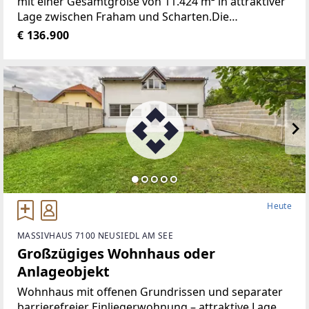
mit einer Gesamtgröße von 11.424 m² in attraktiver
Lage zwischen Fraham und Scharten.Die
Liegenschaft wurde ursprünglich als Ackerfläche
€ 136.900
genutzt und wird derzeit als Wiese bewirtschaftet.
Die Fläche
Heute
MASSIVHAUS 7100 NEUSIEDL AM SEE
Großzügiges Wohnhaus oder
Anlageobjekt
Wohnhaus mit offenen Grundrissen und separater
barrierefreier Einliegerwohnung – attraktive Lage,