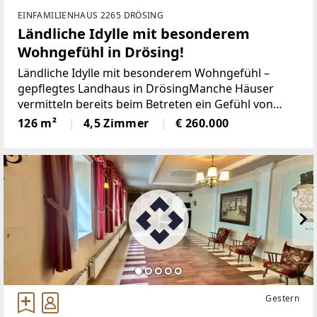
EINFAMILIENHAUS 2265 DRÖSING
Ländliche Idylle mit besonderem
Wohngefühl in Drösing!
Ländliche Idylle mit besonderem Wohngefühl –
gepflegtes Landhaus in DrösingManche Häuser
vermitteln bereits beim Betreten ein Gefühl von
Geborgenheit. Dieses liebevoll gepflegte Landhaus
126 m²
4,5 Zimmer
€ 260.000
in Drösing vereint ländliche Ruhe, großzügiges
Wohnen und
Gestern