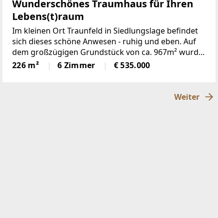
Wunderschönes Traumhaus für Ihren
Lebens(t)raum
Im kleinen Ort Traunfeld in Siedlungslage befindet
sich dieses schöne Anwesen - ruhig und eben. Auf
dem großzügigen Grundstück von ca. 967m² wurde
folgendes errichtet:- Wohnhaus mit ca. 226m²
226 m²
6 Zimmer
€ 535.000
Wohnfläche- überdachte Terrasse- Teich /
Schwimmteich-
Weiter