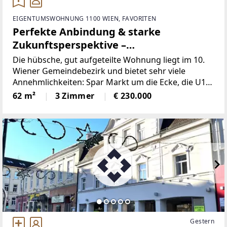
EIGENTUMSWOHNUNG 1100 WIEN, FAVORITEN
Perfekte Anbindung & starke
Zukunftsperspektive –
Eigentumswohnung in Favoriten
Die hübsche, gut aufgeteilte Wohnung liegt im 10.
Wiener Gemeindebezirk und bietet sehr viele
Annehmlichkeiten: Spar Markt um die Ecke, die U1
Station Troststraße nur 70m entfernt und der
62 m²
3 Zimmer
€ 230.000
Anschluss an die A23 in 2 Fahrminuten mit dem
PKW.Die Wohnung
Gestern