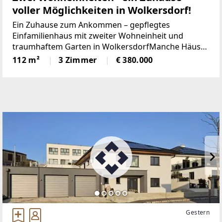
voller Möglichkeiten in Wolkersdorf!
Ein Zuhause zum Ankommen – gepflegtes
Einfamilienhaus mit zweiter Wohneinheit und
traumhaftem Garten in WolkersdorfManche Häuser
fühlen sich vom ersten Moment an wie ein
112 m²
3 Zimmer
€ 380.000
Zuhause. Dieses liebevoll gepflegte und laufend
renovierte ca.
Gestern