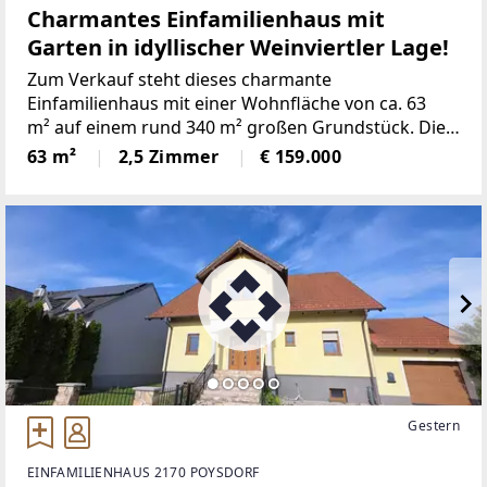
Charmantes Einfamilienhaus mit
Garten in idyllischer Weinviertler Lage!
Zum Verkauf steht dieses charmante
Einfamilienhaus mit einer Wohnfläche von ca. 63
m² auf einem rund 340 m² großen Grundstück. Die
Immobilie überzeugt durch ihren gemütlichen
63 m²
2,5 Zimmer
€ 159.000
Charakter, eine durchdachte Raumaufteilung und
einen pflegeleichten
Gestern
EINFAMILIENHAUS 2170 POYSDORF