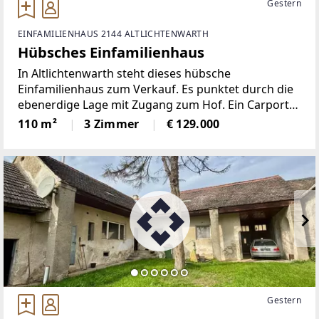
Gestern
EINFAMILIENHAUS 2144 ALTLICHTENWARTH
Hübsches Einfamilienhaus
In Altlichtenwarth steht dieses hübsche
Einfamilienhaus zum Verkauf. Es punktet durch die
ebenerdige Lage mit Zugang zum Hof. Ein Carport
rundet das Angebot ab.Das Haus bietet folgende
110 m²
3 Zimmer
€ 129.000
Raumaufteilung: VorraumKüche mit gemütlicher
SitzeckeWohnzimmer
Gestern