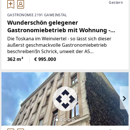
Gestern
GASTRONOMIE 2191 GAWEINSTAL
Wunderschön gelegener
Gastronomiebetrieb mit Wohnung -
nutzen Sie die Chance zur
Die Toskana im Weinviertel - so lässt sich dieser
Selbständigkeit!
äußerst geschmackvolle Gastronomiebetrieb
beschreiben!In Schrick, unweit der A5
Nordautobahn, liegt dieser herrliche Betrieb, der im
362 m²
€ 995.000
Jahr 2000 neu errichtet wurde. Im Obergeschoß des
Hauses liegt