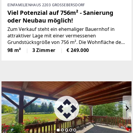
EINFAMILIENHAUS 2203 GROSSEBERSDORF
Viel Potenzial auf 756m² - Sanierung
oder Neubau möglich!
Zum Verkauf steht ein ehemaliger Bauernhof in
attraktiver Lage mit einer vermessenen
Grundstücksgröße von 756 m². Die Wohnfläche des
Wohnhauses beträgt rund 98,76 m².Das Haus
98 m²
3 Zimmer
€ 249.000
wurde bisher mit einem Festbrennstoffofen beheizt
und verfügt über folgende