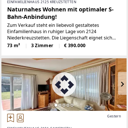
EINFAMILIENHAUS 2125 KREUZSTETTEN
Naturnahes Wohnen mit optimaler S-
Bahn-Anbindung!
Zum Verkauf steht ein liebevoll gestaltetes
Einfamilienhaus in ruhiger Lage von 2124
Niederkreuzstetten. Die Liegenschaft eignet sich
ideal für Menschen, die Natur, Ruhe und ein
73 m²
3 Zimmer
€ 390.000
Zuhause mit besonderer Atmosphäre schätzen.Das
großzügige Grundstück
Gestern