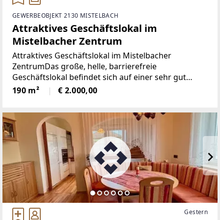
GEWERBEOBJEKT 2130 MISTELBACH
Attraktives Geschäftslokal im
Mistelbacher Zentrum
Attraktives Geschäftslokal im Mistelbacher
ZentrumDas große, helle, barrierefreie
Geschäftslokal befindet sich auf einer sehr gut
frequentierten Straße.Nutzfläche ca. 190m² + ca.
190 m²
€ 2.000,00
80m² Passage. Lager und Mitarbeiterraum bzw.
Nassraum vorhanden.Das
Gestern