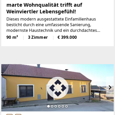
marte Wohnqualität trifft auf
Weinviertler Lebensgefühl!
Dieses modern ausgestattete Einfamilienhaus
besticht durch eine umfassende Sanierung,
modernste Haustechnik und ein durchdachtes
Raumkonzept. Es vereint zeitgemäßen
90 m²
3 Zimmer
€ 399.000
Wohnkomfort mit nachhaltiger Energieversorgung
und exklusiven Wellness-Highlights – ein