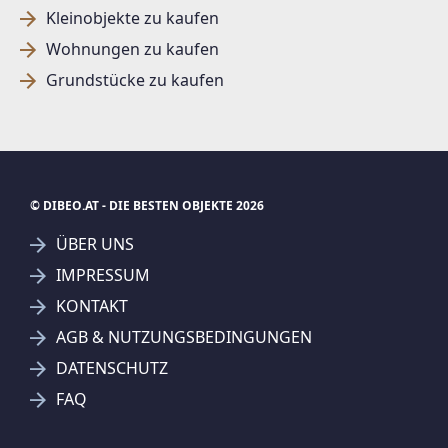
Kleinobjekte zu kaufen
Wohnungen zu kaufen
Grundstücke zu kaufen
© DIBEO.AT - DIE BESTEN OBJEKTE 2026
ÜBER UNS
IMPRESSUM
KONTAKT
SUCHAGENT ANLEGEN FÜR DIE
AGB & NUTZUNGSBEDINGUNGEN
AKTUELLEN SUCHKRITERIEN
DATENSCHUTZ
REMAX Best - Nuva GmbH
FAQ
Treffer verfeinern