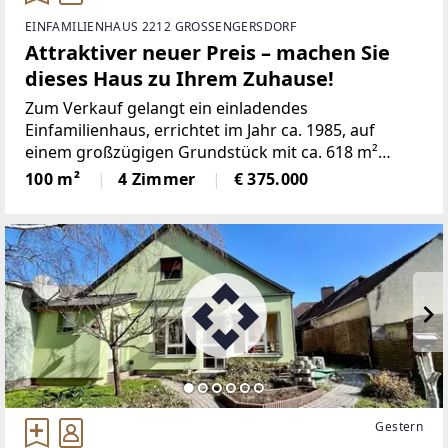
EINFAMILIENHAUS 2212 GROSSENGERSDORF
Attraktiver neuer Preis – machen Sie
dieses Haus zu Ihrem Zuhause!
Zum Verkauf gelangt ein einladendes
Einfamilienhaus, errichtet im Jahr ca. 1985, auf
einem großzügigen Grundstück mit ca. 618 m²
Fläche und ca. 101m² Wohnfläche. Die Liegenschaft
100 m²
4 Zimmer
€ 375.000
befindet sich in ruhiger Wohnlage und bietet ein
angenehmes, familienfreundliches
Gestern