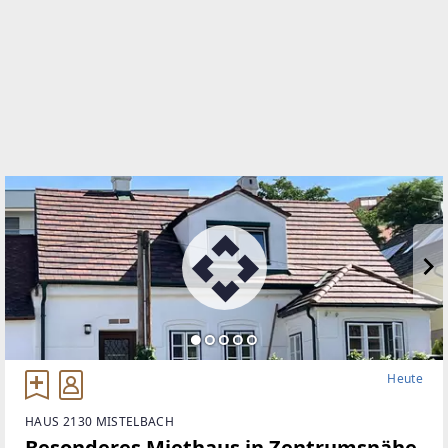
WEBSITE
https://www.remax.at/de/ib/remax-best-mistelbach
EMAIL
f.hugl@remax-best.at
Heute
HAUS 2130 MISTELBACH
Besonderes Miethaus in Zentrumsnähe