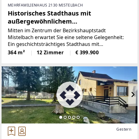
MEHRFAMILIENHAUS 2130 MISTELBACH
Historisches Stadthaus mit
außergewöhnlichem
Entwicklungspotenzial im Herzen von
Mitten im Zentrum der Bezirkshauptstadt
Mistelbach!
Mistelbach erwartet Sie eine seltene Gelegenheit:
Ein geschichtsträchtiges Stadthaus mit
unverwechselbarem Charakter und vielfältigen
364 m²
12 Zimmer
€ 399.900
Nutzungsmöglichkeiten. Einst als traditionsreiche
Bäckerei genutzt, vereint diese
Gestern