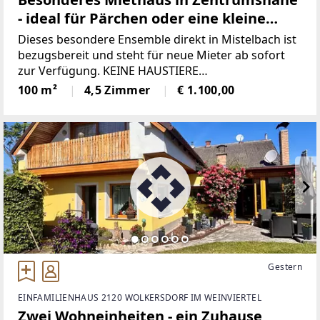
- ideal für Pärchen oder eine kleine
Familie
Dieses besondere Ensemble direkt in Mistelbach ist
bezugsbereit und steht für neue Mieter ab sofort
zur Verfügung. KEINE HAUSTIERE
ERLAUBT!ACHTUNG: Wir benötigen bitte die letzten
100 m²
4,5 Zimmer
€ 1.100,00
3 Gehalts/Lohnzettel plus Ausweiskopie zur Vorlage
Gestern
EINFAMILIENHAUS 2120 WOLKERSDORF IM WEINVIERTEL
Zwei Wohneinheiten - ein Zuhause