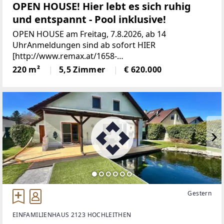
OPEN HOUSE! Hier lebt es sich ruhig
und entspannt - Pool inklusive!
OPEN HOUSE am Freitag, 7.8.2026, ab 14
UhrAnmeldungen sind ab sofort HIER
[http://www.remax.at/1658-
3641]möglich!_Charmantes, geräumiges
220 m²
5,5 Zimmer
€ 620.000
Einfamilienhaus in Poysdorf - ruhige
Sackgassenlage!_Dieses hübsche Einfamilienhaus
bietet auf
Gestern
EINFAMILIENHAUS 2123 HOCHLEITHEN