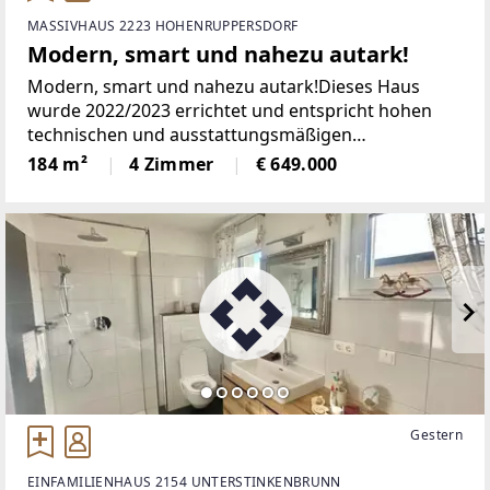
MASSIVHAUS 2223 HOHENRUPPERSDORF
Modern, smart und nahezu autark!
Modern, smart und nahezu autark!Dieses Haus
wurde 2022/2023 errichtet und entspricht hohen
technischen und ausstattungsmäßigen
Anforderungen mit sehr günstigen monatlichen
184 m²
4 Zimmer
€ 649.000
Energiekosten.Es ist in den Hang gebaut und teilt
sich folgendermaßen
Gestern
EINFAMILIENHAUS 2154 UNTERSTINKENBRUNN