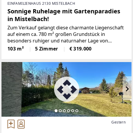
EINFAMILIENHAUS 2130 MISTELBACH
Sonnige Ruhelage mit Gartenparadies
in Mistelbach!
Zum Verkauf gelangt diese charmante Liegenschaft
auf einem ca. 780 m² großen Grundstück in
besonders ruhiger und naturnaher Lage von
Mistelbach.Das im Jahr 1952 errichtete Haus
103 m²
5 Zimmer
€ 319.000
überzeugt durch seinen gepflegten Zustand, eine
durchdachte Raumaufteilung
Gestern