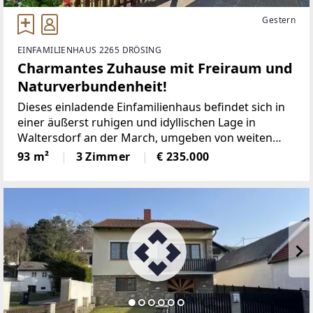
Gestern
EINFAMILIENHAUS 2265 DRÖSING
Charmantes Zuhause mit Freiraum und
Naturverbundenheit!
Dieses einladende Einfamilienhaus befindet sich in
einer äußerst ruhigen und idyllischen Lage in
Waltersdorf an der March, umgeben von weiten
Grünflächen und mit einer malerischen Aussicht ins
93 m²
3 Zimmer
€ 235.000
Grüne.Hier können Sie inmitten der Natur den
Alltagsstress