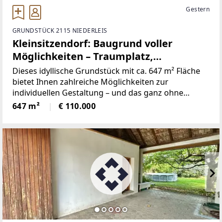
Gestern
GRUNDSTÜCK 2115 NIEDERLEIS
Kleinsitzendorf: Baugrund voller
Möglichkeiten – Traumplatz,
Traumidee, Traum wird wahr!
Dieses idyllische Grundstück mit ca. 647 m² Fläche
bietet Ihnen zahlreiche Möglichkeiten zur
individuellen Gestaltung – und das ganz ohne
Bauzwang. Die Aufschließungsabgabe ist bereits
647 m²
€ 110.000
bezahlt, sodass Sie sofort starten können, wenn Sie
möchten.FOTOS