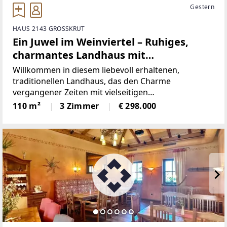
Gestern
HAUS 2143 GROSSKRUT
Ein Juwel im Weinviertel – Ruhiges,
charmantes Landhaus mit
weitläufigem Garten, eigenem
Willkommen in diesem liebevoll erhaltenen,
Ferienappartement und kreativem
traditionellen Landhaus, das den Charme
vergangener Zeiten mit vielseitigen
Freiraum!
Nutzungsmöglichkeiten verbindet. * Ein echtes
110 m²
3 Zimmer
€ 298.000
Highlight ist der separate Wohn- oder Bürobereich,
der in den 1993er Jahren angebaut