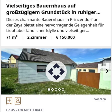
Vielseitiges Bauernhaus auf
großzügigem Grundstück in ruhiger
Lage
Dieses charmante Bauernhaus in Prinzendorf an
der Zaya bietet eine hervorragende Gelegenheit für
Liebhaber ländlicher Idylle und vielseitiger
Nutzungsmöglichkeiten. Auf einem großzügigen
71 m²
2 Zimmer
€ 150.000
Grundstück von ca. 1.726 m² gelegen, vereint die
Liegenschaft
Gestern
HAUS 2130 MISTELBACH