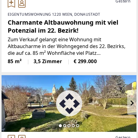
Gestern
EIGENTUMSWOHNUNG 1220 WIEN, DONAUSTADT
Charmante Altbauwohnung mit viel
Potenzial im 22. Bezirk!
Zum Verkauf gelangt eine Wohnung mit
Altbaucharme in der Wohngegend des 22. Bezirks,
die auf ca. 85 m² Wohnfläche viel Platz
bietet.Raumaufteilung:- geräumiger Vorraum- Bad
85 m²
3,5 Zimmer
€ 299.000
mit Wanne und Waschmaschinenanschluss-
separates WC- Küche-
Gestern