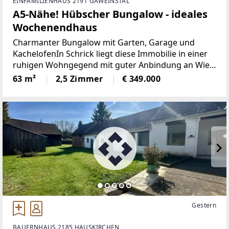
EINFAMILIENHAUS 2191 GAWEINSTAL
A5-Nähe! Hübscher Bungalow - ideales
Wochenendhaus
Charmanter Bungalow mit Garten, Garage und
KachelofenIn Schrick liegt diese Immobilie in einer
ruhigen Wohngegend mit guter Anbindung an Wien
und Umgebung. In unmittelbarer Nähe finden Sie
63 m²
2,5 Zimmer
€ 349.000
die Anbindung an die A5 Nordautobahn. Die
Bezirkshauptstadt
Gestern
BAUERNHAUS 2185 HAUSKIRCHEN