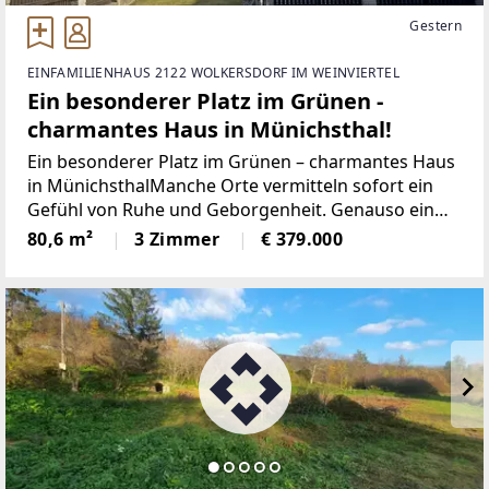
Gestern
EINFAMILIENHAUS 2122 WOLKERSDORF IM WEINVIERTEL
Ein besonderer Platz im Grünen -
charmantes Haus in Münichsthal!
Ein besonderer Platz im Grünen – charmantes Haus
in MünichsthalManche Orte vermitteln sofort ein
Gefühl von Ruhe und Geborgenheit. Genauso ein
Platz erwartet Sie in Münichsthal. Umgeben von
80,6 m²
3 Zimmer
€ 379.000
Natur und viel Grün bietet dieses Haus eine seltene
Gelegenheit