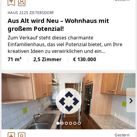
HAUS 2225 ZISTERSDORF
Aus Alt wird Neu – Wohnhaus mit
großem Potenzial!
Zum Verkauf steht dieses charmante
Einfamilienhaus, das viel Potenzial bietet, um Ihre
kreativen Ideen zu verwirklichen und ein
einzigartiges Zuhause zu schaffen.Das Wohnhaus
71 m²
2,5 Zimmer
€ 130.000
liegt in einer ruhigen Seitenstraße, umgeben von
malerischer Natur und
Gestern