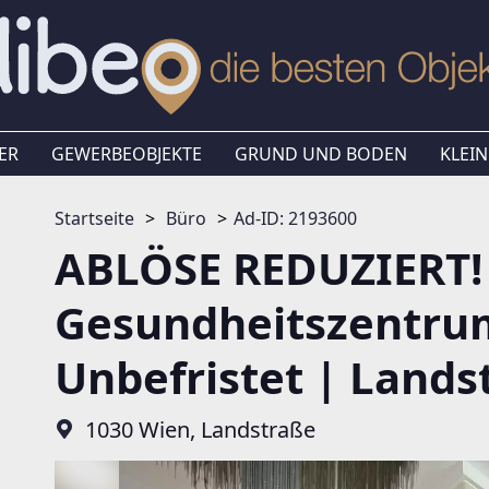
ER
GEWERBEOBJEKTE
GRUND UND BODEN
KLEIN
Startseite
Büro
Ad-ID: 2193600
ABLÖSE REDUZIERT! 
Gesundheitszentrum
Unbefristet | Lands
1030 Wien, Landstraße