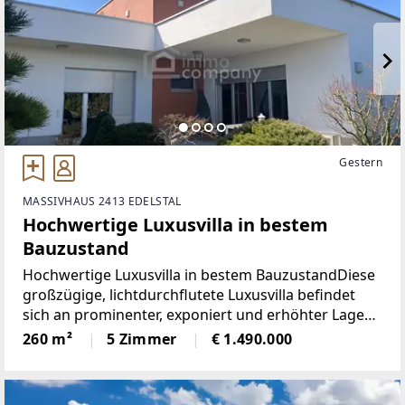
Gestern
MASSIVHAUS 2413 EDELSTAL
Hochwertige Luxusvilla in bestem
Bauzustand
Hochwertige Luxusvilla in bestem BauzustandDiese
großzügige, lichtdurchflutete Luxusvilla befindet
sich an prominenter, exponiert und erhöhter Lage
über Edelstal. Die absolute Ruhelage gewährleistet
260 m²
5 Zimmer
€ 1.490.000
ein Wohnerlebnis der besonderen Art. Ein Objekt