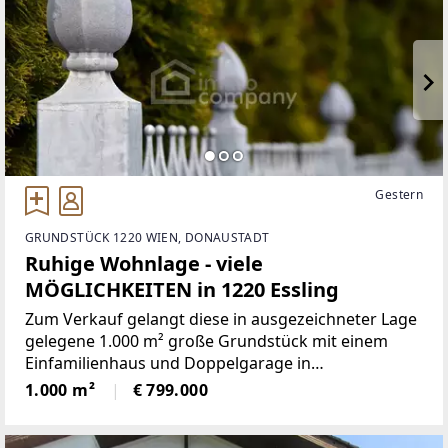
Gestern
GRUNDSTÜCK 1220 WIEN, DONAUSTADT
Ruhige Wohnlage - viele
MÖGLICHKEITEN in 1220 Essling
Zum Verkauf gelangt diese in ausgezeichneter Lage
gelegene 1.000 m² große Grundstück mit einem
Einfamilienhaus und Doppelgarage in
sanierungsbedürftigem Zustand.Bauklasse: W I
1.000 m²
€ 799.000
max. 6,5 Meter mBauweise: offen Bebaubarkeit:
25%Besondere