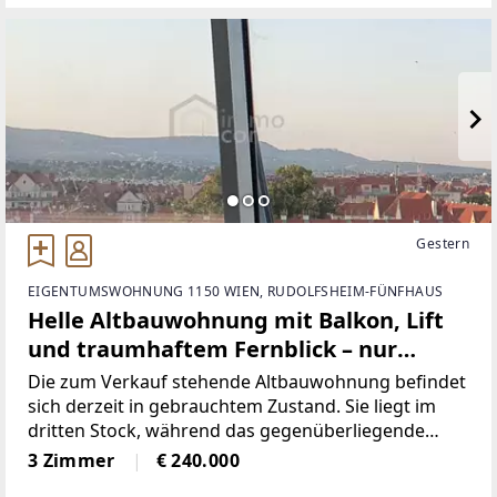
heißen Sommertagen und eine moderne
Gestern
EIGENTUMSWOHNUNG 1150 WIEN, RUDOLFSHEIM-FÜNFHAUS
Helle Altbauwohnung mit Balkon, Lift
und traumhaftem Fernblick – nur
€240.000
Die zum Verkauf stehende Altbauwohnung befindet
sich derzeit in gebrauchtem Zustand. Sie liegt im
dritten Stock, während das gegenüberliegende
Gebäude nur zwei Stockwerke hat – dadurch
3 Zimmer
€ 240.000
profitieren Sie von besonders viel Licht und freiem