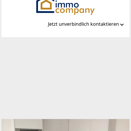
Jetzt unverbindlich kontaktieren
Standort
Steinabrücklerstraße 44
2752 Wöllersdorf
TELEFON
02633 42 306
WEBSITE
http://www.immo-company.at
EMAIL
office@immo-company.at