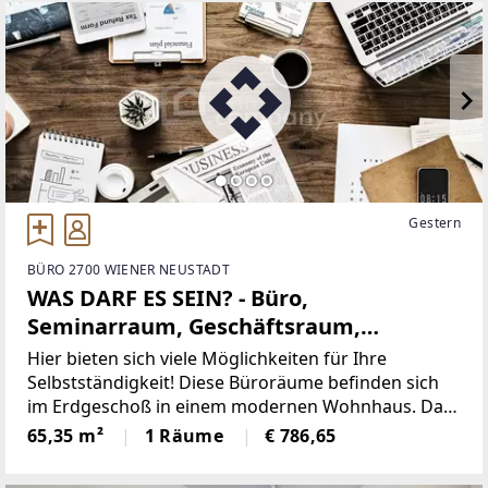
Gestern
BÜRO 2700 WIENER NEUSTADT
WAS DARF ES SEIN? - Büro,
Seminarraum, Geschäftsraum,
Therapieraum...
Hier bieten sich viele Möglichkeiten für Ihre
Selbstständigkeit! Diese Büroräume befinden sich
im Erdgeschoß in einem modernen Wohnhaus. Das
Haus wurde 2018 komplett generalsaniert und auf
65,35 m²
1 Räume
€ 786,65
neuesten Stand gebracht. Modern, smart und auf
die Bedürfnisse