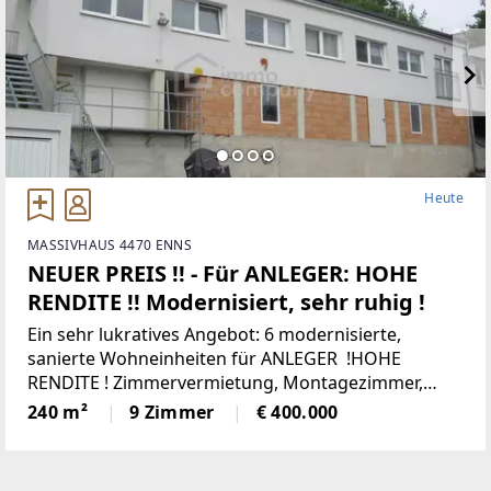
Heute
MASSIVHAUS 4470 ENNS
NEUER PREIS !! - Für ANLEGER: HOHE
RENDITE !! Modernisiert, sehr ruhig !
Ein sehr lukratives Angebot: 6 modernisierte,
sanierte Wohneinheiten für ANLEGER !HOHE
RENDITE ! Zimmervermietung, Montagezimmer,
WohnungenModernisiertes Haus, neu gestaltete
240 m²
9 Zimmer
€ 400.000
Zimmer und KleinwohnungenMit