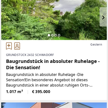
Gestern
GRUNDSTÜCK 2432 SCHWADORF
Baugrundstück in absoluter Ruhelage -
Die Sensation!
Baugrundstück in absoluter Ruhelage -Die
Sensation!Ein besonderes Angebot ist dieses
Baugrundstück in einer absolut ruhigen Orts-
Randlage mit viel Grün rundum. Das Grundstück hat
1.017 m²
€ 395.000
eine komplett ebene Oberfläche und einen Schatten
spendenden Altbaumbestand.