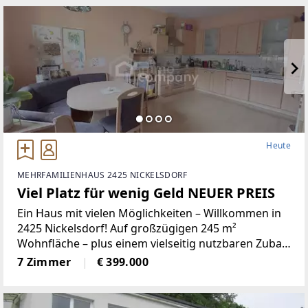
Heute
MEHRFAMILIENHAUS 2425 NICKELSDORF
Viel Platz für wenig Geld NEUER PREIS
Ein Haus mit vielen Möglichkeiten – Willkommen in
2425 Nickelsdorf! Auf großzügigen 245 m²
Wohnfläche – plus einem vielseitig nutzbaren Zubau
mit weiteren 48,5 m² – können Sie sich richtig
7 Zimmer
€ 399.000
entfalten. Egal ob Sie mit der