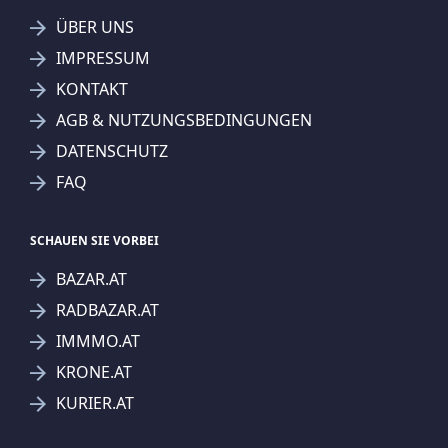
ÜBER UNS
IMPRESSUM
KONTAKT
SUCHAGENT ANLEGEN FÜR DIE
AGB & NUTZUNGSBEDINGUNGEN
AKTUELLEN SUCHKRITERIEN
DATENSCHUTZ
Immo-Company Haas & Urban Immobilien GmbH
FAQ
Treffer verfeinern
Ich stimme der Verarbeitung meiner Daten, wie
SCHAUEN SIE VORBEI
in den
Datenschutzbestimmungen
beschrieben,
BAZAR.AT
zu.
RADBAZAR.AT
IMMMO.AT
KRONE.AT
KURIER.AT
Suchagent anlegen
Jetzt Suchagent anlegen