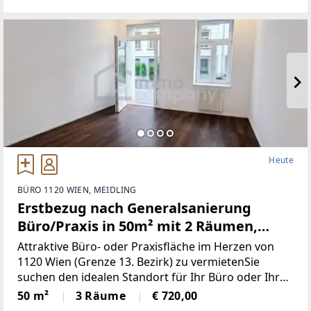
Heute
BÜRO 1120 WIEN, MEIDLING
Erstbezug nach Generalsanierung
Büro/Praxis in 50m² mit 2 Räumen,
Teeküche nahe Tivoligasse !
Attraktive Büro- oder Praxisfläche im Herzen von
1120 Wien (Grenze 13. Bezirk) zu vermietenSie
suchen den idealen Standort für Ihr Büro oder Ihre
Praxis? Dann ist diese neuwertige Immobilie im
50 m²
3 Räume
€ 720,00
Erdgeschoss von einem Altbau genau das Richtige