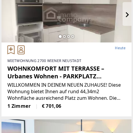
Heute
MIETWOHNUNG 2700 WIENER NEUSTADT
WOHNKOMFORT MIT TERRASSE –
Urbanes Wohnen - PARKPLATZ
INKLUSIVE
WILLKOMMEN IN DEINEM NEUEN ZUHAUSE! Diese
Wohnung bietet Ihnen auf rund 44,34m2
Wohnfläche ausreichend Platz zum Wohnen. Die
Raumaufteilung ist sehr gut und die Wohnung
1 Zimmer
€ 701,06
bietet Ihnen einen Vorraum, einen großes
Wohnessbereich, ein Badezimmer