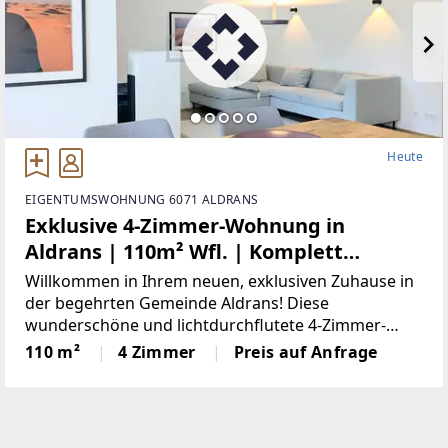
Heute
EIGENTUMSWOHNUNG 6071 ALDRANS
Exklusive 4-Zimmer-Wohnung in
Aldrans | 110m² Wfl. | Komplett
kernsaniert 2021 | 2 Garagenplätze & 2
Willkommen in Ihrem neuen, exklusiven Zuhause in
Balkone | Gemeinschaftsgarten
der begehrten Gemeinde Aldrans! Diese
wunderschöne und lichtdurchflutete 4-Zimmer-
Wohnung befindet sich im 1. Obergeschoss eines
110 m²
4 Zimmer
Preis auf Anfrage
sehr gepflegten Hauses mit nur 6 Parteien. Die
Immobilie überzeugt durch