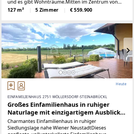
und es gibt Wohnträume.Mitten im Zentrum von
Mondsee erwartet Sie eine außergewöhnliche
127 m²
5 Zimmer
€ 559.900
Dachgeschosswohnung, die in dieser Form kaum zu
finden
Heute
EINFAMILIENHAUS 2751 WÖLLERSDORF-STEINABRÜCKL
Großes Einfamilienhaus in ruhiger
Naturlage mit einzigartigem Ausblick
und Ausbaupotenzial!
Charmantes Einfamilienhaus in ruhiger
Siedlungslage nahe Wiener NeustadtDieses