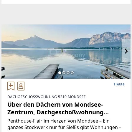
für
Heute
DACHGESCHOSSWOHNUNG 5310 MONDSEE
Über den Dächern von Mondsee-
Zentrum, Dachgeschoßwohnung
127m², 5Zimmer,
Penthouse-Flair im Herzen von Mondsee – Ein
ganzes Stockwerk nur für Sie!Es gibt Wohnungen –