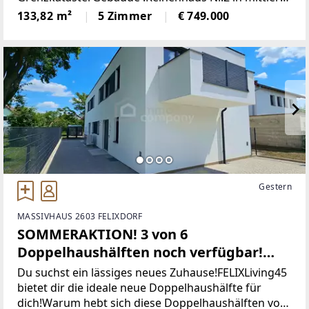
Lage von 3 Häusern.Das Gebäude wird gerade
133,82 m²
5 Zimmer
€ 749.000
fertiggestellt inMassivbauweise
Gestern
MASSIVHAUS 2603 FELIXDORF
SOMMERAKTION! 3 von 6
Doppelhaushälften noch verfügbar!
Haus 3.0 mit Keller in Felixdorf zu
Du suchst ein lässiges neues Zuhause!FELIXLiving45
verkaufen!
bietet dir die ideale neue Doppelhaushälfte für
dich!Warum hebt sich diese Doppelhaushälften von