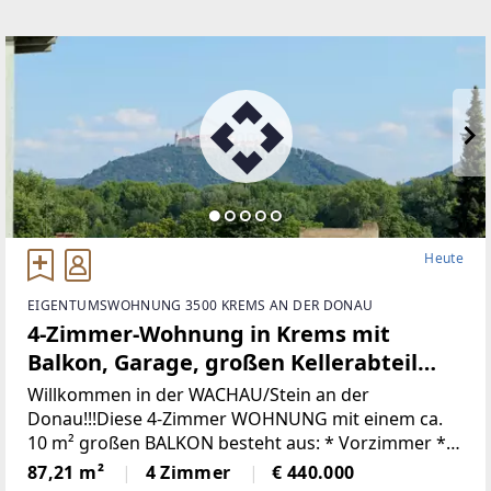
Heute
EIGENTUMSWOHNUNG 3500 KREMS AN DER DONAU
4-Zimmer-Wohnung in Krems mit
Balkon, Garage, großen Kellerabteil
und Fußbodenheizung mit Ausblick auf
Willkommen in der WACHAU/Stein an der
Stift Göttweig
Donau!!!Diese 4-Zimmer WOHNUNG mit einem ca.
10 m² großen BALKON besteht aus: * Vorzimmer *
Toilette mit Handwaschbecken * Wohnzimmer mit
87,21 m²
4 Zimmer
€ 440.000
Zugang zum Balkon und zur