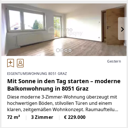
Himmel. Genießen
Gestern
EIGENTUMSWOHNUNG 8051 GRAZ
Mit Sonne in den Tag starten – moderne
Balkonwohnung in 8051 Graz
Diese moderne 3-Zimmer-Wohnung überzeugt mit
hochwertigen Böden, stilvollen Türen und einem
klaren, zeitgemäßen Wohnkonzept. Raumaufteilung
& AusstattungDie Wohnung überzeugt durch eine
72 m²
3 Zimmer
€ 229.000
durchdachte Raumaufteilung und bietet