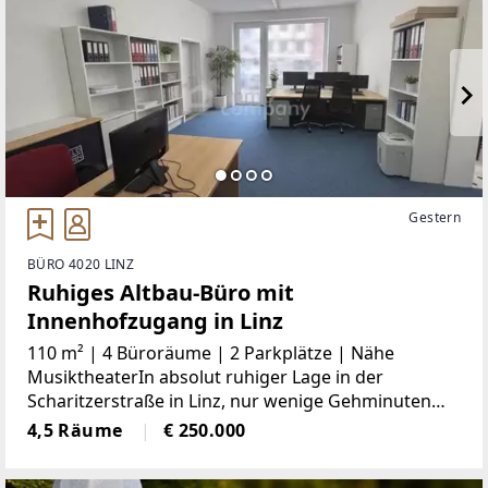
Gestern
BÜRO 4020 LINZ
Ruhiges Altbau-Büro mit
Innenhofzugang in Linz
110 m² | 4 Büroräume | 2 Parkplätze | Nähe
MusiktheaterIn absolut ruhiger Lage in der
Scharitzerstraße in Linz, nur wenige Gehminuten
vom Musiktheater und der Straßenbahnstation
4,5 Räume
€ 250.000
Goethekreuzung entfernt, steht ein charmantes
Altbau-Büro im Erdgeschoss