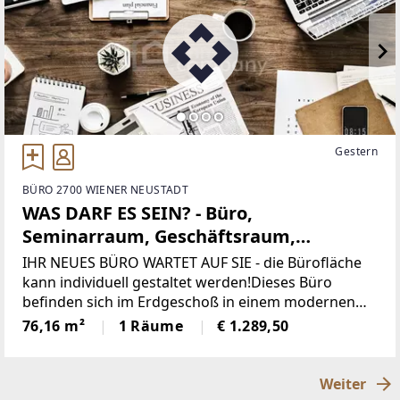
Gestern
BÜRO 2700 WIENER NEUSTADT
WAS DARF ES SEIN? - Büro,
Seminarraum, Geschäftsraum,
Therapieraum...
IHR NEUES BÜRO WARTET AUF SIE - die Bürofläche
kann individuell gestaltet werden!Dieses Büro
befinden sich im Erdgeschoß in einem modernen
Wohnhaus. Das Haus wurde 2018 komplett
76,16 m²
1 Räume
€ 1.289,50
generalsaniert und auf neuesten Stand gebracht.
Modern, smart und
Weiter