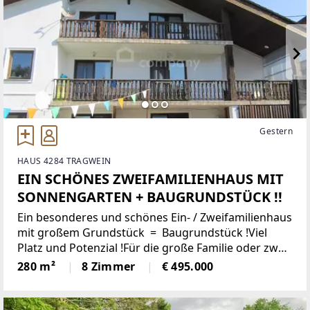
Gestern
HAUS 4284 TRAGWEIN
EIN SCHÖNES ZWEIFAMILIENHAUS MIT
SONNENGARTEN + BAUGRUNDSTÜCK !!
Ein besonderes und schönes Ein- / Zweifamilienhaus
mit großem Grundstück = Baugrundstück !Viel
Platz und Potenzial !Für die große Familie oder zwei
Familien bestens geeignetAls Atelier, für Wohnen
280 m²
8 Zimmer
€ 495.000
und Arbeiten !Schöne