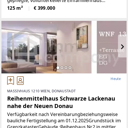
gepflegte, vollunterkellerte Einfamilienhaus
überzeugt durch seine idyllische Lage, moderne
125 m²
€ 399.000
Ausstattung und vielseitige Nutzungsmöglichkeiten
– ein ideales Zuhause
Heute
MASSIVHAUS 1210 WIEN, DONAUSTADT
Reihenmittelhaus Schwarze Lackenau
nahe der Neuen Donau
Verfügbarkeit nach Vereinbarungbeziehungsweise
bauliche Fertigstellung am 01.12.2025Grundstück im
GrenzkatasterGebäude :Reihenhaus Nr.2 in mittlerer