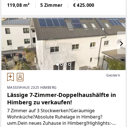
Anderen ab?Aktuell verfügbare Einheiten:45a - Haus
119,08 m²
5 Zimmer
€ 425.000
1: Verfügbar45a - Haus 2:
Gestern
MASSIVHAUS 2325 HIMBERG
Lässige 7-Zimmer-Doppelhaushälfte in
Himberg zu verkaufen!
7 Zimmer auf 3 Stockwerken?Geräumige
Wohnküche?Absolute Ruhelage in Himberg?
uvm.Dein neues Zuhause in Himberg!Highlights:-