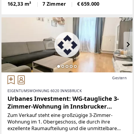
Baujahr 2015- 7 Zimmer- Insgesamt 3 WC's und 2x
162,33 m²
7 Zimmer
€ 659.000
Badezimmer- Luftwärmepumpe mit
Fußbodenheizung-
Gestern
EIGENTUMSWOHNUNG 6020 INNSBRUCK
Urbanes Investment: WG-taugliche 3-
Zimmer-Wohnung in Innsbrucker
Bestlage
Zum Verkauf steht eine großzügige 3-Zimmer-
Wohnung im 1. Obergeschoss, die durch ihre
exzellente Raumaufteilung und die unmittelbare