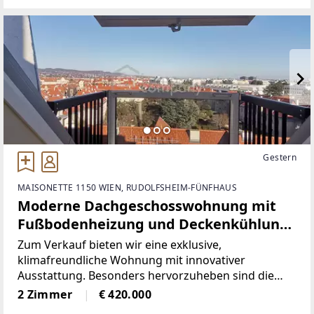
besonders attraktiv für alle,
Gestern
MAISONETTE 1150 WIEN, RUDOLFSHEIM-FÜNFHAUS
Moderne Dachgeschosswohnung mit
Fußbodenheizung und Deckenkühlung
– Wohnkomfort zu jeder Jahreszeit
Zum Verkauf bieten wir eine exklusive,
klimafreundliche Wohnung mit innovativer
Ausstattung. Besonders hervorzuheben sind die
Fußbodenheizung für wohltuende Wärme im Winter,
2 Zimmer
€ 420.000
die Deckenkühlung für angenehme Erfrischung an