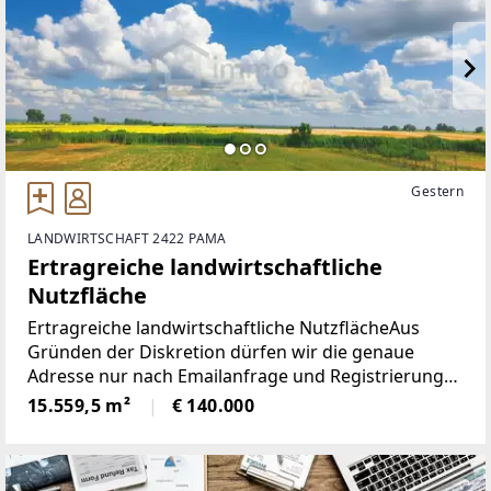
Gestern
LANDWIRTSCHAFT 2422 PAMA
Ertragreiche landwirtschaftliche
Nutzfläche
Ertragreiche landwirtschaftliche NutzflächeAus
Gründen der Diskretion dürfen wir die genaue
Adresse nur nach Emailanfrage und Registrierung
bekanntgeben. Dieses bestgelegene, vollkommen
15.559,5 m²
€ 140.000
ebene Großflächen-Grundstück befindet sich auf
der Parndorfer