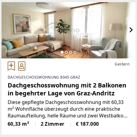
ausreichend
Gestern
DACHGESCHOSSWOHNUNG 8045 GRAZ
Dachgeschosswohnung mit 2 Balkonen
in begehrter Lage von Graz-Andritz
Diese gepflegte Dachgeschosswohnung mit 60,33
m² Wohnfläche überzeugt durch eine praktische
Raumaufteilung, helle Räume und zwei Westbalkone
mit schönem Ausblick ins Grüne.Die Wohnung
60,33 m²
2 Zimmer
€ 187.000
verfügt über ein Wohnzimmer, ein Schlafzimmer,
eine Küche mit