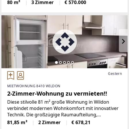
Nähe zu den wichtigsten Knotenpunkten
80 m²
3 Zimmer
€ 570.000
Innsbrucks überzeugt. Auf ca. 81 m²
Wohnnutzfläche bietet diese Einheit das ideale
Gestern
MIETWOHNUNG 8410 WILDON
2-Zimmer-Wohnung zu vermieten!!
Diese stilvolle 81 m² große Wohnung in Wildon
verbindet modernen Wohnkomfort mit innovativer
Technik. Die großzügige Raumaufteilung,
hochwertige Ausstattung sowie intelligente
81,85 m²
2 Zimmer
€ 678,21
Smarthome-Funktionen machen dieses Mietobjekt