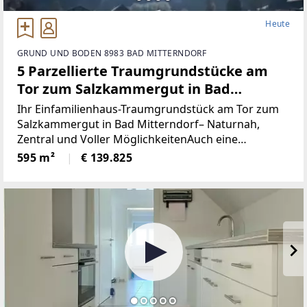
Heute
GRUND UND BODEN 8983 BAD MITTERNDORF
5 Parzellierte Traumgrundstücke am
Tor zum Salzkammergut in Bad
Mitterndorf - naturnah, zentral und
Ihr Einfamilienhaus-Traumgrundstück am Tor zum
voller Möglichkeiten (Provisionsfrei)
Salzkammergut in Bad Mitterndorf– Naturnah,
Zentral und Voller MöglichkeitenAuch eine
touristische Vermietung ist nach Absprache mit der
595 m²
€ 139.825
Gemeinde möglich.Die Loipe und Therme