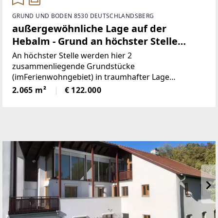
GRUND UND BODEN 8530 DEUTSCHLANDSBERG
außergewöhnliche Lage auf der
Hebalm - Grund an höchster Stelle
(Provisionsfrei)
An höchster Stelle werden hier 2
zusammenliegende Grundstücke
(imFerienwohngebiet) in traumhafter Lage
angeboten! Die beiden Grundstücke haben
2.065 m²
€ 122.000
inSumme 2.065m² (€59/ m²), sind süd-westlich
ausgerichtet und bieten perfekteAussicht auf etwa
1100