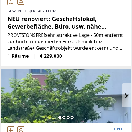
GEWERBEOBJEKT 4020 LINZ
NEU renoviert: Geschäftslokal,
Gewerbefläche, Büro, usw. nähe
Landstrasse-Linz (Provisionsfrei)
PROVISIONSFREIsehr attraktive Lage - 50m entfernt
zur hoch frequentierten EinkaufsmeileLinz-
Landstraße• Geschäftsobjekt wurde entkernt und
generalsaniert• Klimatisiert (Klimaanlage)• neue
1 Räume
€ 229.000
Böden, neue Heizkörper•
Heute