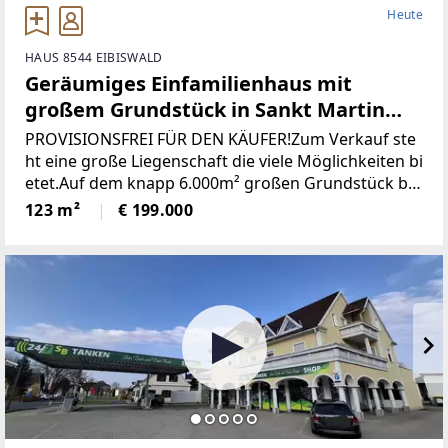
Heute
HAUS 8544 EIBISWALD
Geräumiges Einfamilienhaus mit
großem Grundstück in Sankt Martin
(Provisionsfrei)
PROVISIONSFREI FÜR DEN KÄUFER!Zum Verkauf ste
ht eine große Liegenschaft die viele Möglichkeiten bi
etet.Auf dem knapp 6.000m² großen Grundstück be
findet sich ein Wohngebäude bestehend aus derzeit
123 m²
€ 199.000
zwei getrennten Wohnungen, einem großen zweist
öckigen Wirtschaftsgebäude und einer Holzhütte mi
t angrenzendem Pool / Teich.* Das gesamte Grunds
tück wurde neu vermessen und ist im Grenzkataster
eingetragen.* Sämtliche Gebäude wurden neu Bau
bewilligt* Neuer Hauptstromanschluss sowie ein ne
uer Hauptverteilerkasten* Neuer Hauptwasseransc
hluss (Kanalanschluss auch bereits vorhanden)* Ka
minsanierug (Neue Edelstahlrohre eingezogen)Die Z
ufahrt erfolgt über das eigene Grundstück und ist s
omit gesichert.Die Schneeräumung erfolgt durch di