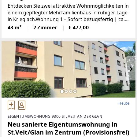
Entdecken Sie zwei attraktive Wohnmöglichkeiten in
einem gepflegtenMehrfamilienhaus in ruhiger Lage
in Krieglach.Wohnung 1 – Sofort bezugsfertig | ca.
480 € BruttoFrisch und wie neu: Diese 43 m² große
43 m²
2 Zimmer
€ 477,00
Wohnung wurde komplett saniert. NeueKüche,
Heute
EIGENTUMSWOHNUNG 9300 ST. VEIT AN DER GLAN
Neu sanierte Eigentumswohnung in
St.Veit/Glan im Zentrum (Provisionsfrei)