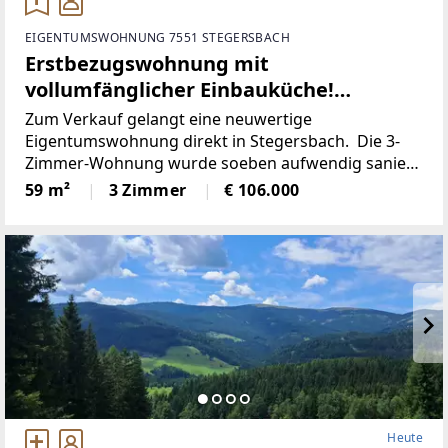
EIGENTUMSWOHNUNG 7551 STEGERSBACH
Erstbezugswohnung mit
vollumfänglicher Einbauküche!
(Provisionsfrei)
Zum Verkauf gelangt eine neuwertige
Eigentumswohnung direkt in Stegersbach. Die 3-
Zimmer-Wohnung wurde soeben aufwendig saniert.
So wurde unter anderem dieElektronik gänzlich
59 m²
3 Zimmer
€ 106.000
erneuert und für einen niedrigen
Heute