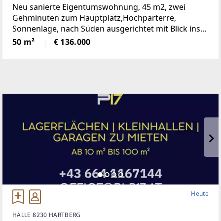
Neu sanierte Eigentumswohnung, 45 m2, zwei
Gehminuten zum Hauptplatz,Hochparterre,
Sonnenlage, nach Süden ausgerichtet mit Blick ins
Grüne, mangelangt über nur 4 Stufen in die
50 m²
€ 136.000
Wohnung, Kindergarten, Volksschule,Mittelschule,
Gymnasium,
Heute
HALLE 8230 HARTBERG