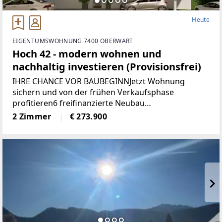
Heute
EIGENTUMSWOHNUNG 7400 OBERWART
Hoch 42 - modern wohnen und
nachhaltig investieren (Provisionsfrei)
IHRE CHANCE VOR BAUBEGINNJetzt Wohnung
sichern und von der frühen Verkaufsphase
profitieren6 freifinanzierte Neubau
EigentumswohnungenWohnungsgrößen von ca. 50
2 Zimmer
€ 273.900
m² bis 68 m²Alle Wohnungen sind entweder mit
Eigengarten, Terrasse