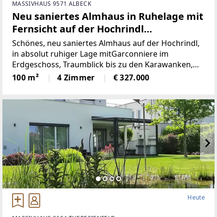
MASSIVHAUS 9571 ALBECK
Neu saniertes Almhaus in Ruhelage mit
Fernsicht auf der Hochrindl
(Provisionsfrei)
Schönes, neu saniertes Almhaus auf der Hochrindl,
in absolut ruhiger Lage mitGarconniere im
Erdgeschoss, Traumblick bis zu den Karawanken,
Sonnenlage, hierscheint den ganzen Tag die Sonne,
100 m²
4 Zimmer
€ 327.000
über der Nebelgrenze, in 1600m Seehöhegelegen,
schöne
Heute