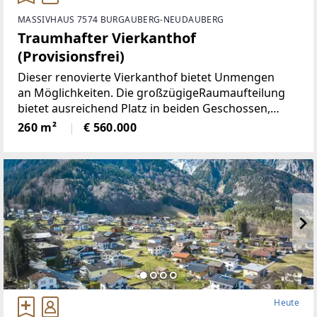
MASSIVHAUS 7574 BURGAUBERG-NEUDAUBERG
Traumhafter Vierkanthof
(Provisionsfrei)
Dieser renovierte Vierkanthof bietet Unmengen
an Möglichkeiten. Die großzügigeRaumaufteilung
bietet ausreichend Platz in beiden Geschossen,
neben 5Schlafräumen, gibt es ein Wohnzimmer mit
260 m²
€ 560.000
neu renovierten Kachelofen,
Heute