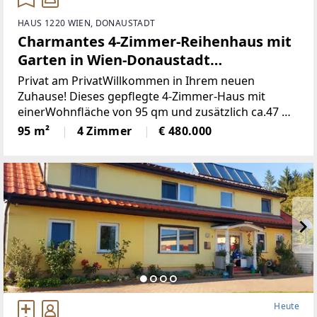
HAUS 1220 WIEN, DONAUSTADT
Charmantes 4-Zimmer-Reihenhaus mit
Garten in Wien-Donaustadt
(Provisionsfrei)
Privat am PrivatWillkommen in Ihrem neuen
Zuhause! Dieses gepflegte 4-Zimmer-Haus mit
einerWohnfläche von 95 qm und zusätzlich ca.47 m2
Keller einem großzügigen Grundstückvon 197 qm
95 m²
4 Zimmer
€ 480.000
bietet Ihnen und Ihrer Familie den idealen
Rückzugsort.
Heute