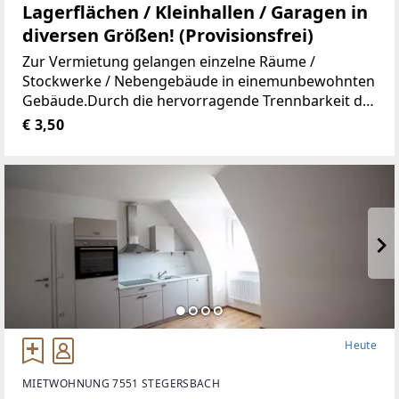
Lagerflächen / Kleinhallen / Garagen in
diversen Größen! (Provisionsfrei)
Zur Vermietung gelangen einzelne Räume /
Stockwerke / Nebengebäude in einemunbewohnten
Gebäude.Durch die hervorragende Trennbarkeit der
Räumlichkeiten, stehen Ihnen Größen vonca. 10 m²
€ 3,50
bis ca. 100 m² zur Verfügung.Aufgrund der
Heute
MIETWOHNUNG 7551 STEGERSBACH