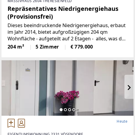
MASSIVHAUS 2604 THERESIENFELD
Repräsentatives Niedrigenergiehaus
(Provisionsfrei)
Dieses beeindruckende Niedrigenergiehaus, erbaut
im Jahr 2014, bietet aufgroßzügigen 204 qm
Wohnfläche - aufgeteilt auf 2 Etagen - alles, was das
Herzbegehrt. Die gut durchdachte Raumaufteilung,
204 m²
5 Zimmer
€ 779.000
die hochwertige Ausstattung und dervon
Heute
EIGENTUMSWOHNUNG 2331 VÖSENDORF