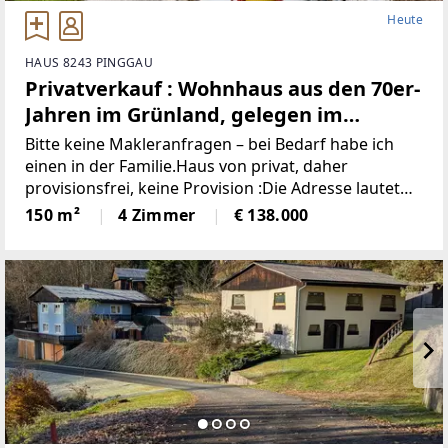
Heute
HAUS 8243 PINGGAU
Privatverkauf : Wohnhaus aus den 70er-
Jahren im Grünland, gelegen im
idyllischen Wechselgebiet
Bitte keine Makleranfragen – bei Bedarf habe ich
(Provisionsfrei)
einen in der Familie.Haus von privat, daher
provisionsfrei, keine Provision :Die Adresse lautet
“8243 Pinggau, Wiesenhöf 43“. Achtung : in
150 m²
4 Zimmer
€ 138.000
manchen Navis(auch