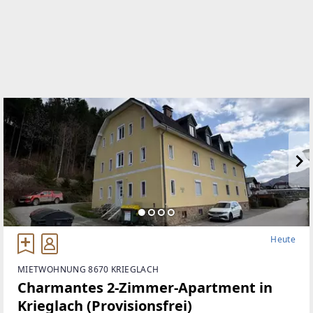
WEBSITE
www.aruimmobilien.com
EMAIL
s.schmidt@aruimmobilien.com
Heute
MIETWOHNUNG 8670 KRIEGLACH
Charmantes 2-Zimmer-Apartment in
Krieglach (Provisionsfrei)