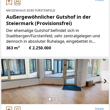
uschenschänken & Wanderwegen* 2 Terrassen mit
Fernsicht* Hochwertige Ausstattung & gepflegtes A
MASSIVHAUS 8280 FÜRSTENFELD
mbiente* Parkmöglichkeiten direkt am Haus / Carp
Außergewöhnlicher Gutshof in der
ort für 2 Fahrzeuge inkl.KFZ-
Steiermark (Provisionsfrei)
Elektroanschluß* 5G Netzabdeckung*
Der ehemalige Gutshof befindet sich in
Stadtbergen/Fürstenfeld, sehr zentralgelegen und
dennoch in absoluter Ruhelage, eingebettet in
wunderbare Natur.Die Liegenschaft bietet ein hohes
363 m²
€ 2.250.000
Maß an Privatsphäre, versprüht
historischenCharme
Heute