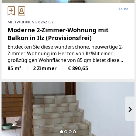
Heute
MIETWOHNUNG 8262 ILZ
Moderne 2-Zimmer-Wohnung mit
Balkon in Ilz (Provisionsfrei)
Entdecken Sie diese wunderschöne, neuwertige 2-
Zimmer-Wohnung im Herzen von Ilz!Mit einer
großzügigen Wohnfläche von 85 qm bietet diese
Wohnung den idealen Raumfür Singles oder Paare.
85 m²
2 Zimmer
€ 890,65
Die lichtdurchfluteten Räume überzeugen durch
einemoderne