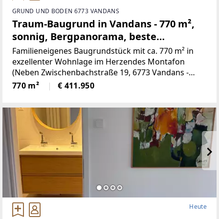
GRUND UND BODEN 6773 VANDANS
Traum-Baugrund in Vandans - 770 m²,
sonnig, Bergpanorama, beste
Infrastruktur! (Provisionsfrei)
Familieneigenes Baugrundstück mit ca. 770 m² in
exzellenter Wohnlage im Herzendes Montafon
(Neben Zwischenbachstraße 19, 6773 Vandans -
Grundstücksnummer129/2)Das Grundstück liegt in
770 m²
€ 411.950
Zone 5 - Wohngebiet und bietet
attraktiveBebauungsmöglichkeiten.
Heute