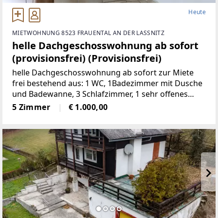
Heute
MIETWOHNUNG 8523 FRAUENTAL AN DER LASSNITZ
helle Dachgeschosswohnung ab sofort
(provisionsfrei) (Provisionsfrei)
helle Dachgeschosswohnung ab sofort zur Miete
frei bestehend aus: 1 WC, 1Badezimmer mit Dusche
und Badewanne, 3 Schlafzimmer, 1 sehr offenes
Wohnzimmermit Balkon und Kachelofen, 1 voll
5 Zimmer
€ 1.000,00
möbelierte Küche, 1 Abstellraum,
2Autostellplätze Miete