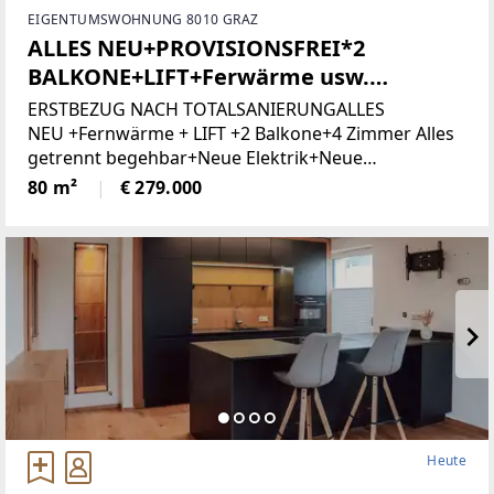
EIGENTUMSWOHNUNG 8010 GRAZ
ALLES NEU+PROVISIONSFREI*2
BALKONE+LIFT+Ferwärme usw.
(Provisionsfrei)
ERSTBEZUG NACH TOTALSANIERUNGALLES
NEU +Fernwärme + LIFT +2 Balkone+4 Zimmer Alles
getrennt begehbar+Neue Elektrik+Neue
Türen+Neues Bad+Neuer Parkett+Neue
80 m²
€ 279.000
Heute