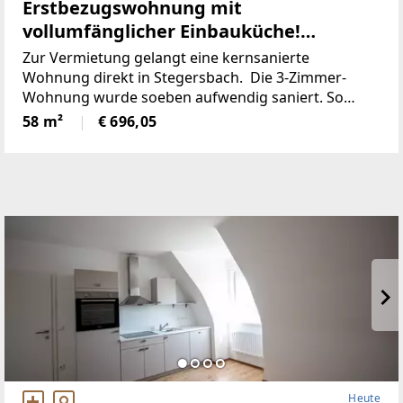
Erstbezugswohnung mit
vollumfänglicher Einbauküche!
(Provisionsfrei)
Zur Vermietung gelangt eine kernsanierte
Wohnung direkt in Stegersbach. Die 3-Zimmer-
Wohnung wurde soeben aufwendig saniert. So
wurde unter anderem dieElektronik gänzlich
58 m²
€ 696,05
erneuert und für einen niedrigen
Heute