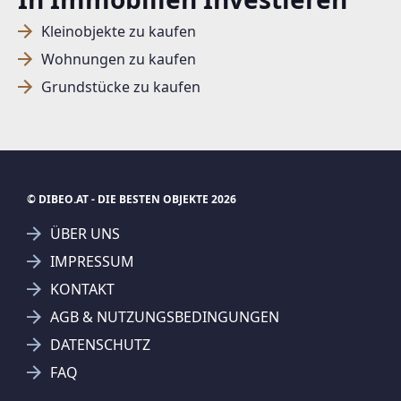
Kleinobjekte zu kaufen
Wohnungen zu kaufen
Grundstücke zu kaufen
© DIBEO.AT - DIE BESTEN OBJEKTE 2026
ÜBER UNS
IMPRESSUM
KONTAKT
SUCHAGENT ANLEGEN FÜR DIE
AGB & NUTZUNGSBEDINGUNGEN
AKTUELLEN SUCHKRITERIEN
DATENSCHUTZ
ARU Software GmbH
FAQ
Treffer verfeinern