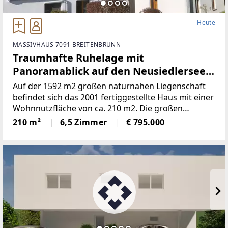
Heute
MASSIVHAUS 7091 BREITENBRUNN
Traumhafte Ruhelage mit
Panoramablick auf den Neusiedlersee
(Provisionsfrei)
Auf der 1592 m2 großen naturnahen Liegenschaft
befindet sich das 2001 fertiggestellte Haus mit einer
Wohnnutzfläche von ca. 210 m2. Die großen
Fensterspenden viel Tageslicht und ermöglichen auf
210 m²
6,5 Zimmer
€ 795.000
mehreren Ebenen einenaußergewöhnlichen Blick