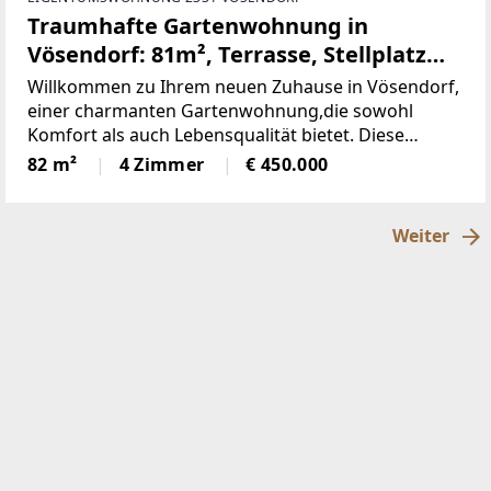
Traumhafte Gartenwohnung in
Vösendorf: 81m², Terrasse, Stellplatz
und sitzen in Grünen! (Provisionsfrei)
Willkommen zu Ihrem neuen Zuhause in Vösendorf,
einer charmanten Gartenwohnung,die sowohl
Komfort als auch Lebensqualität bietet. Diese
gepflegte Wohnung miteiner großzügigen Fläche
82 m²
4 Zimmer
€ 450.000
von 81,77 m² ist ideal für Familien, Paare
oderSingles, die
Weiter