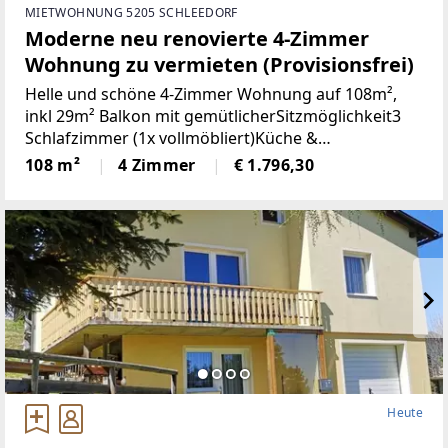
MIETWOHNUNG 5205 SCHLEEDORF
Moderne neu renovierte 4-Zimmer
Wohnung zu vermieten (Provisionsfrei)
Helle und schöne 4-Zimmer Wohnung auf 108m²,
inkl 29m² Balkon mit gemütlicherSitzmöglichkeit3
Schlafzimmer (1x vollmöbliert)Küche &
Wohnbereich (Küche mit Steinplatte und
108 m²
4 Zimmer
€ 1.796,30
hochwertigen Geräten)Badezimmer (neu)WC (neu)2
Heute