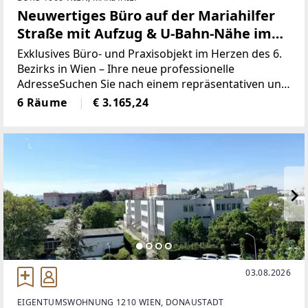
Neuwertiges Büro auf der Mariahilfer
Straße mit Aufzug & U-Bahn-Nähe im
1060 Wien zu mieten!
Exklusives Büro- und Praxisobjekt im Herzen des 6.
Bezirks in Wien – Ihre neue professionelle
AdresseSuchen Sie nach einem repräsentativen und
modernen Standort für Ihr Unternehmen oder Ihre
6 Räume
€ 3.165,24
Praxis in einer der begehrtesten Lagen Wiens?
Dieses
03.08.2026
EIGENTUMSWOHNUNG 1210 WIEN, DONAUSTADT