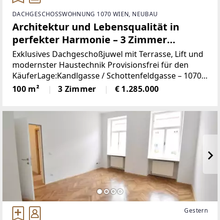
DACHGESCHOSSWOHNUNG 1070 WIEN, NEUBAU
Architektur und Lebensqualität in
perfekter Harmonie – 3 Zimmer
Luxuswohnung im 7. Bezirk
Exklusives Dachgeschoßjuwel mit Terrasse, Lift und
modernster Haustechnik Provisionsfrei für den
KäuferLage:Kandlgasse / Schottenfeldgasse – 1070
WienDer 7. Wiener Gemeindebezirk zählt zu den
100 m²
3 Zimmer
€ 1.285.000
begehrtesten Wohnlagen
Gestern