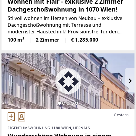
Wohnen mit Flair - exklusive 2 Zimmer
Dachgeschoßwohnung in 1070 Wien!
Stilvoll wohnen im Herzen von Neubau – exklusive
Dachgeschoßwohnung mit Terrasse und
modernster Haustechnik! Provisionsfrei für den
KäuferLageKandlgasse / Schottenfeldgasse – 1070
100 m²
2 Zimmer
€ 1.285.000
WienDer 7. Wiener Gemeindebezirk
Gestern
EIGENTUMSWOHNUNG 1180 WIEN, HERNALS
Wunderschöne Wohnung in einem