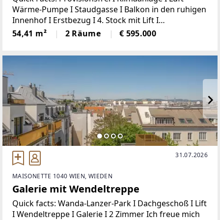
Wärme-Pumpe I Staudgasse I Balkon in den ruhigen
Innenhof I Erstbezug I 4. Stock mit Lift I
Dachgeschoß I Baujahr 2025Ich freue mich auf
54,41 m²
2 Räume
€ 595.000
Ihren AnrufIrene Lindenberger 00431/526 26
36Staudgasse
31.07.2026
MAISONETTE 1040 WIEN, WIEDEN
Galerie mit Wendeltreppe
Quick facts: Wanda-Lanzer-Park I Dachgeschoß I Lift
I Wendeltreppe I Galerie I 2 Zimmer Ich freue mich