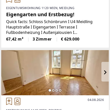
EIGENTUMSWOHNUNG 1120 WIEN, MEIDLING
Eigengarten und Erstbezug!
Quick facts: Schloss Schönbrunn I U4 Meidling
Hauptstraße I Eigengarten I Terrasse I
Fußbodenheizung I Außenjalousien I
Fahrradstellplätze für E-Bikes I Bezugsfertig Ende
67,42 m²
3 Zimmer
€ 629.000
2026 I Besichtigungen nach Vereinbarung
möglich!Willkommen in Ihrem neuen
04.08.2026