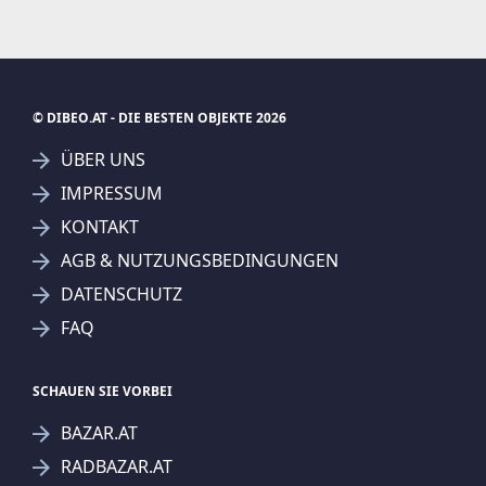
© DIBEO.AT - DIE BESTEN OBJEKTE 2026
ÜBER UNS
IMPRESSUM
KONTAKT
SUCHAGENT ANLEGEN FÜR DIE
AGB & NUTZUNGSBEDINGUNGEN
AKTUELLEN SUCHKRITERIEN
DATENSCHUTZ
Lind Immobilien GmbH
FAQ
Treffer verfeinern
Ich stimme der Verarbeitung meiner Daten, wie
SCHAUEN SIE VORBEI
in den
Datenschutzbestimmungen
beschrieben,
BAZAR.AT
zu.
RADBAZAR.AT