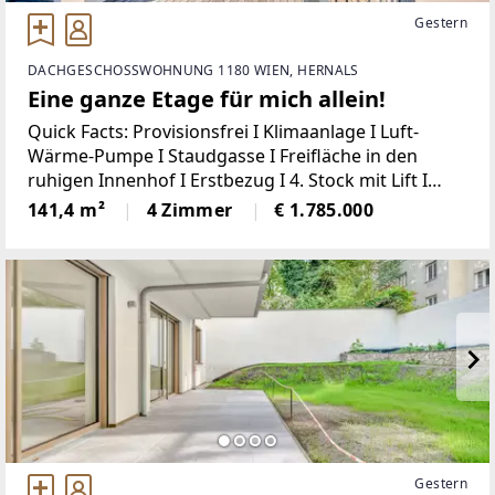
Gestern
DACHGESCHOSSWOHNUNG 1180 WIEN, HERNALS
Eine ganze Etage für mich allein!
Quick Facts: Provisionsfrei I Klimaanlage I Luft-
Wärme-Pumpe I Staudgasse I Freifläche in den
ruhigen Innenhof I Erstbezug I 4. Stock mit Lift I
Dachgeschoß I Baujahr 2025 I Garagenplatz im
141,4 m²
4 Zimmer
€ 1.785.000
Haus Familienwohnung in privatem Haus!
Garagenplatz
Gestern