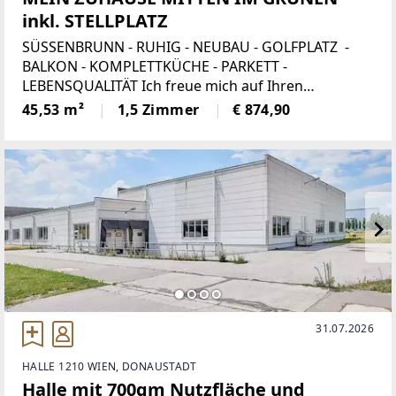
inkl. STELLPLATZ
SÜSSENBRUNN - RUHIG - NEUBAU - GOLFPLATZ -
BALKON - KOMPLETTKÜCHE - PARKETT -
LEBENSQUALITÄT Ich freue mich auf Ihren
Anruf!Paul Kleindl 0699/11 88 7600 oder 01/526 26
45,53 m²
1,5 Zimmer
€ 874,90
36Weingartenallee: Diese attraktive
Neubauwohnung befindet
31.07.2026
HALLE 1210 WIEN, DONAUSTADT
Halle mit 700qm Nutzfläche und