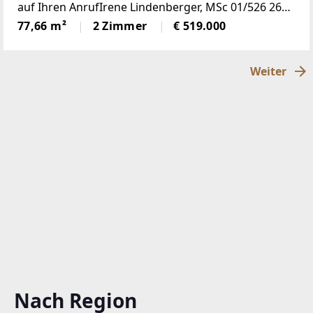
auf Ihren AnrufIrene Lindenberger, MSc 01/526 26
36 In einer ruhigen Gasse gelegen, gegenüber vom
77,66 m²
2 Zimmer
€ 519.000
Park, befindet sich
Weiter
Nach Region