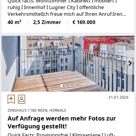
Quick facts: Wohnzimmer I Kabinett I möbliert I
ruhig I Innenhof I Lugner City I öffentliche
VerkehrsmittelIch freue mich auf Ihren Anruf:Irene
Lindenberger, MSc 01/526 26 36 Haberlgasse - hier
40 m²
2,5 Zimmer
€ 169.000
wartet eine möblierte 2-Zimmerwohnung
31.07.2026
ZINSHAUS 1180 WIEN, HERNALS
Auf Anfrage werden mehr Fotos zur
Verfügung gestellt!
Quick Facts: Provisionsfrei I Klimaanlage I Luft-