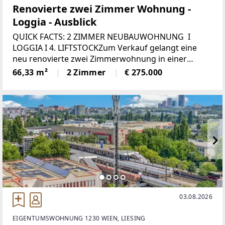
Renovierte zwei Zimmer Wohnung -
Loggia - Ausblick
QUICK FACTS: 2 ZIMMER NEUBAUWOHNUNG I
LOGGIA I 4. LIFTSTOCKZum Verkauf gelangt eine
neu renovierte zwei Zimmerwohnung in einer
Wohnhausanlage (BJ 1978) im vierten Liftstock.Diese
66,33 m²
2 Zimmer
€ 275.000
sehr ruhige 2-Zimmer-Wohnung, mit schönem
Ausblick,
03.08.2026
EIGENTUMSWOHNUNG 1230 WIEN, LIESING