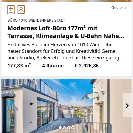
Gestern
BÜRO 1010 WIEN, INNERE STADT
Modernes Loft-Büro 177m² mit
Terrasse, Klimaanlage & U-Bahn Nähe
im 1. Bezirk Wien!
Exklusives Büro im Herzen von 1010 Wien – Ihr
neuer Standort für Erfolg und Kreativität! Gerne
auch Studio, Atelier etc. nutzbar! Diese einzigartige
Büro- und Praxisfläche im 1. Bezirk von Wien bietet
177,83 m²
4 Räume
€ 2.926,86
Ihnen auf großzügigen 177,83 m² ein modernes,