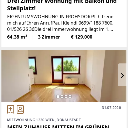
Drei Zimmer Wohnung mit Balkon und
Stellplatz!
EIGENTUMSWOHNUNG IN FROHSDORF!Ich freue
mich auf Ihren AnrufPaul Kleindl 0699/1188 7600,
01/526 26 36Die drei immerwohnung liegt im 1.
Stock) und gliedert sich auf in eine Wohnküche
64,38 m²
3 Zimmer
€ 129.000
sowie zwei Schlafzimmer, beide mit Balkon Zugang
31.07.2026
MIETWOHNUNG 1220 WIEN, DONAUSTADT
MEIN ZUHAUSE MITTEN IM GRÜNEN