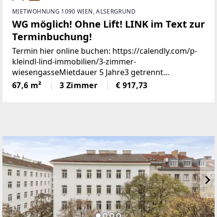
MIETWOHNUNG 1090 WIEN, ALSERGRUND
WG möglich! Ohne Lift! LINK im Text zur
Terminbuchung!
Termin hier online buchen: https://calendly.com/p-
kleindl-lind-immobilien/3-zimmer-
wiesengasseMietdauer 5 Jahre3 getrennt
begehbare helle Räume mit moderner Küche,
67,6 m²
3 Zimmer
€ 917,73
Vorraum, Bad/Toilette mit Marmorfliesen.3. Stock
ohne LiftKaution