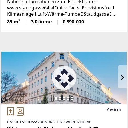
Nähere Informationen zum Projekt unter
www.staudgasse64.atQuick Facts: Provisionsfrei I
Klimaanlage I Luft-Wärme-Pumpe I Staudgasse I
Balkon in den ruhigen Innenhof I Erstbezug I 4.
85 m²
3 Räume
€ 898.000
Stock mit Lift I Dachgeschoß I Baujahr
2025Staudgasse
Gestern
DACHGESCHOSSWOHNUNG 1070 WIEN, NEUBAU