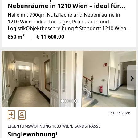
Nebenräume in 1210 Wien – ideal für
Lager, Produktion und Logistik
Halle mit 700qm Nutzfläche und Nebenräume in
1210 Wien – ideal für Lager, Produktion und
LogistikObjektbeschreibung * Standort: 1210 Wien *
Nutzfläche Halle: ca. 700qm, Deckenhöhe ca. 6 bis
850 m²
€ 11.600,00
7,2 m * Rampenbereich: 2 Rampen optimal
31.07.2026
EIGENTUMSWOHNUNG 1030 WIEN, LANDSTRASSE
Singlewohnung!