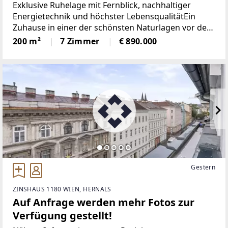
Exklusive Ruhelage mit Fernblick, nachhaltiger
Energietechnik und höchster LebensqualitätEin
Zuhause in einer der schönsten Naturlagen vor den
Toren WiensEingebettet in die idyllische Landschaft
200 m²
7 Zimmer
€ 890.000
des Irenentals präsentiert sich dieses
außergewöhnliche
Gestern
ZINSHAUS 1180 WIEN, HERNALS
Auf Anfrage werden mehr Fotos zur
Verfügung gestellt!