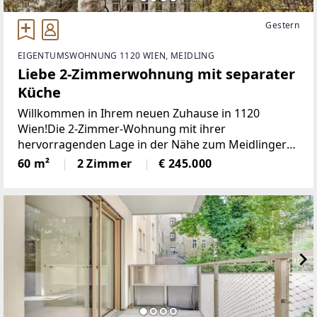
Gestern
EIGENTUMSWOHNUNG 1120 WIEN, MEIDLING
Liebe 2-Zimmerwohnung mit separater
Küche
Willkommen in Ihrem neuen Zuhause in 1120
Wien!Die 2-Zimmer-Wohnung mit ihrer
hervorragenden Lage in der Nähe zum Meidlinger
Bahnhof und ihrer durchdachten Raumaufteilung
60 m²
2 Zimmer
€ 245.000
kann sich sehen lassen. Die zentral begehbaren
Zimmer bieten vielfältige Nutzungsmöglichkeiten.