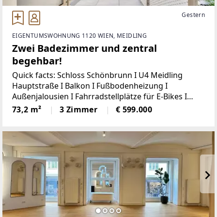
Gestern
EIGENTUMSWOHNUNG 1120 WIEN, MEIDLING
Zwei Badezimmer und zentral
begehbar!
Quick facts: Schloss Schönbrunn I U4 Meidling
Hauptstraße I Balkon I Fußbodenheizung I
Außenjalousien I Fahrradstellplätze für E-Bikes I
Bezugsfertig Ende 2026 I Besichtigungen nach
73,2 m²
3 Zimmer
€ 599.000
Vereinbarung möglich!Willkommen in Ihrem neuen
Zuhause im Herzen