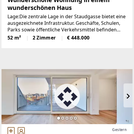
wunderschönen Haus
Lage:Die zentrale Lage in der Staudgasse bietet eine
ausgezeichnete Infrastruktur. Geschäfte, Schulen,
Parks sowie öffentliche Verkehrsmittel befinden
sich in unmittelbarer Nähe. Die U6-Station
52 m²
2 Zimmer
€ 448.000
Michelbeuern-AKH, die Straßenbahnlinien 9 und 42
sowie
Gestern