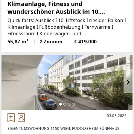
Klimaanlage, Fitness und
wunderschöner Ausblick im 10.
Liftstock
Quick facts: Ausblick I 10. Liftstock I riesiger Balkon I
Klimaanlage I Fußbodenheizung I Fernwärme I
Fitnessraum I Kinderwagen- und
Fahrradabstellräume I Kleinkind- und
55,87 m²
2 Zimmer
€ 419.000
Jugendspielplatz I Gemeinschaftsraum I
KellerabteilWillkommen in Ihrem neuen
03.08.2026
EIGENTUMSWOHNUNG 1150 WIEN, RUDOLFSHEIM-FÜNFHAUS