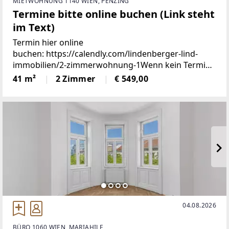
MIETWOHNUNG 1140 WIEN, PENZING
Termine bitte online buchen (Link steht
im Text)
Termin hier online
buchen: https://calendly.com/lindenberger-lind-
immobilien/2-zimmerwohnung-1Wenn kein Termin
mehr verfügbar ist, dann sind bereits alle Termine
41 m²
2 Zimmer
€ 549,00
vergeben. Da wir keine Massenbesichtigung
möchten, vergeben wir nur ein paar Slots
04.08.2026
BÜRO 1060 WIEN, MARIAHILF