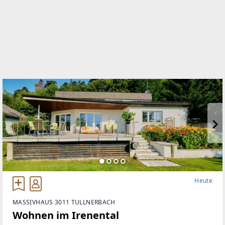
+43/1/526 26 36
WEBSITE
https://lind-immobilien.wien/immobiliensuche/lind
EMAIL
office@lind-immobilien.at
Heute
MASSIVHAUS 3011 TULLNERBACH
Wohnen im Irenental