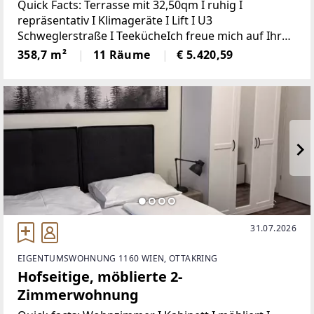
Quick Facts: Terrasse mit 32,50qm I ruhig I
repräsentativ I Klimageräte I Lift I U3
Schweglerstraße I TeekücheIch freue mich auf Ihren
Anruf!Irene Lindenberger, MSc 01/526 26 36 Auf
358,7 m²
11 Räume
€ 5.420,59
358,70qm präsentiert sich Ihnen hier ein originelles
31.07.2026
EIGENTUMSWOHNUNG 1160 WIEN, OTTAKRING
Hofseitige, möblierte 2-
Zimmerwohnung