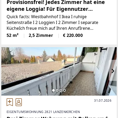
Provisionsfrei! Jedes Zimmer hat eine
eigene Loggia! Für Eigennutzer
gedacht!
Quick facts: Westbahnhof I Ikea I ruhige
Seitenstraße I 2 Loggien I 2 Zimmer I separate
KücheIch freue mich auf Ihren AnrufIrene
Lindenberger, 01/526 26 36 In einer ruhigen
52 m²
2,5 Zimmer
€ 220.000
Seitenstraße der Mariahilfer Straße, in der Nähe
vom
31.07.2026
EIGENTUMSWOHNUNG 2821 LANZENKIRCHEN