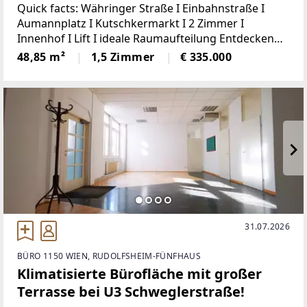
Quick facts: Währinger Straße I Einbahnstraße I
Aumannplatz I Kutschkermarkt I 2 Zimmer I
Innenhof I Lift I ideale Raumaufteilung Entdecken
Sie diese interessante 2-Zimmer-Wohnung in
48,85 m²
1,5 Zimmer
€ 335.000
ruhiger Hoflage als Rückzugsort aus einem
pulsierenden
31.07.2026
BÜRO 1150 WIEN, RUDOLFSHEIM-FÜNFHAUS
Klimatisierte Bürofläche mit großer
Terrasse bei U3 Schweglerstraße!