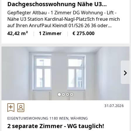
Dachgeschosswohnung Nähe U3
Kardinal Nagel Platz
Gepflegter Altbau - 1 Zimmer DG Wohnung - Lift -
Nähe U3 Station Kardinal-Nagl-Platz!Ich freue mich
auf Ihren AnrufPaul Kleindl 01/526 26 36 oder
0699/1188 7600Bezugsfertige 43 m² große 1-Zimmer
42,42 m²
1 Zimmer
€ 275.000
Wohnung im DG in gepflegter Altbauliegenschaft
31.07.2026
EIGENTUMSWOHNUNG 1180 WIEN, WÄHRING
2 separate Zimmer - WG tauglich!