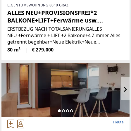
EIGENTUMSWOHNUNG 8010 GRAZ
ALLES NEU+PROVISIONSFREI*2
BALKONE+LIFT+Ferwärme usw.
(Provisionsfrei)
ERSTBEZUG NACH TOTALSANIERUNGALLES
NEU +Fernwärme + LIFT +2 Balkone+4 Zimmer Alles
getrennt begehbar+Neue Elektrik+Neue
Türen+Neues Bad+Neuer Parkett+Neue
80 m²
€ 279.000
Heute