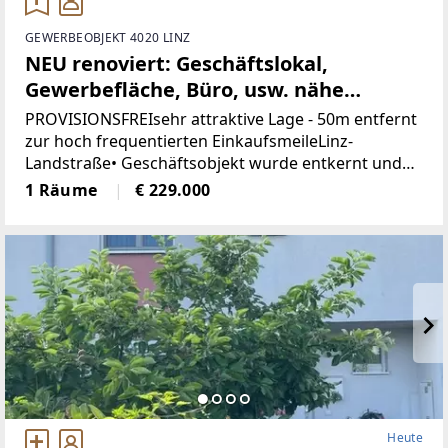
GEWERBEOBJEKT 4020 LINZ
NEU renoviert: Geschäftslokal,
Gewerbefläche, Büro, usw. nähe
Landstrasse-Linz (Provisionsfrei)
PROVISIONSFREIsehr attraktive Lage - 50m entfernt
zur hoch frequentierten EinkaufsmeileLinz-
Landstraße• Geschäftsobjekt wurde entkernt und
generalsaniert• Klimatisiert (Klimaanlage)• neue
1 Räume
€ 229.000
Böden, neue Heizkörper•
Heute