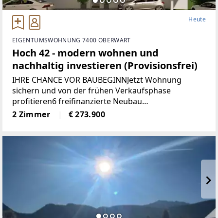
Heute
EIGENTUMSWOHNUNG 7400 OBERWART
Hoch 42 - modern wohnen und
nachhaltig investieren (Provisionsfrei)
IHRE CHANCE VOR BAUBEGINNJetzt Wohnung
sichern und von der frühen Verkaufsphase
profitieren6 freifinanzierte Neubau
EigentumswohnungenWohnungsgrößen von ca. 50
2 Zimmer
€ 273.900
m² bis 68 m²Alle Wohnungen sind entweder mit
Eigengarten, Terrasse