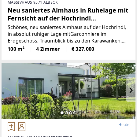
MASSIVHAUS 9571 ALBECK
Neu saniertes Almhaus in Ruhelage mit
Fernsicht auf der Hochrindl
(Provisionsfrei)
Schönes, neu saniertes Almhaus auf der Hochrindl,
in absolut ruhiger Lage mitGarconniere im
Erdgeschoss, Traumblick bis zu den Karawanken,
Sonnenlage, hierscheint den ganzen Tag die Sonne,
100 m²
4 Zimmer
€ 327.000
über der Nebelgrenze, in 1600m Seehöhegelegen,
schöne
Heute