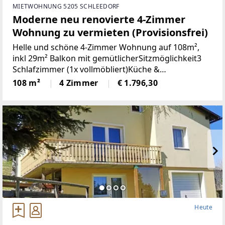
MIETWOHNUNG 5205 SCHLEEDORF
Moderne neu renovierte 4-Zimmer
Wohnung zu vermieten (Provisionsfrei)
Helle und schöne 4-Zimmer Wohnung auf 108m²,
inkl 29m² Balkon mit gemütlicherSitzmöglichkeit3
Schlafzimmer (1x vollmöbliert)Küche &
Wohnbereich (Küche mit Steinplatte und
108 m²
4 Zimmer
€ 1.796,30
hochwertigen Geräten)Badezimmer (neu)WC (neu)2
Heute