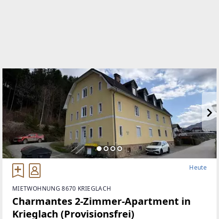
WEBSITE
www.aruimmobilien.com
EMAIL
s.schmidt@aruimmobilien.com
Heute
MIETWOHNUNG 8670 KRIEGLACH
Charmantes 2-Zimmer-Apartment in
Krieglach (Provisionsfrei)