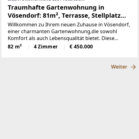
Traumhafte Gartenwohnung in
Vösendorf: 81m², Terrasse, Stellplatz
und sitzen in Grünen! (Provisionsfrei)
Willkommen zu Ihrem neuen Zuhause in Vösendorf,
einer charmanten Gartenwohnung,die sowohl
Komfort als auch Lebensqualität bietet. Diese
gepflegte Wohnung miteiner großzügigen Fläche
82 m²
4 Zimmer
€ 450.000
von 81,77 m² ist ideal für Familien, Paare
oderSingles, die
Weiter