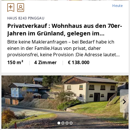
Heute
HAUS 8243 PINGGAU
Privatverkauf : Wohnhaus aus den 70er-
Jahren im Grünland, gelegen im
idyllischen Wechselgebiet
Bitte keine Makleranfragen – bei Bedarf habe ich
(Provisionsfrei)
einen in der Familie.Haus von privat, daher
provisionsfrei, keine Provision :Die Adresse lautet
“8243 Pinggau, Wiesenhöf 43“. Achtung : in
150 m²
4 Zimmer
€ 138.000
manchen Navis(auch