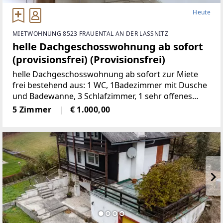
Heute
MIETWOHNUNG 8523 FRAUENTAL AN DER LASSNITZ
helle Dachgeschosswohnung ab sofort
(provisionsfrei) (Provisionsfrei)
helle Dachgeschosswohnung ab sofort zur Miete
frei bestehend aus: 1 WC, 1Badezimmer mit Dusche
und Badewanne, 3 Schlafzimmer, 1 sehr offenes
Wohnzimmermit Balkon und Kachelofen, 1 voll
5 Zimmer
€ 1.000,00
möbelierte Küche, 1 Abstellraum,
2Autostellplätze Miete