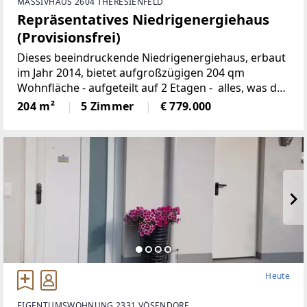
MASSIVHAUS 2604 THERESIENFELD
Repräsentatives Niedrigenergiehaus
(Provisionsfrei)
Dieses beeindruckende Niedrigenergiehaus, erbaut
im Jahr 2014, bietet aufgroßzügigen 204 qm
Wohnfläche - aufgeteilt auf 2 Etagen - alles, was das
Herzbegehrt. Die gut durchdachte Raumaufteilung,
204 m²
5 Zimmer
€ 779.000
die hochwertige Ausstattung und dervon
Heute
EIGENTUMSWOHNUNG 2331 VÖSENDORF