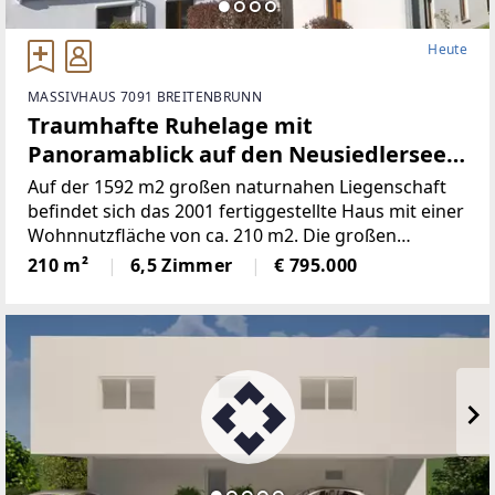
Heute
MASSIVHAUS 7091 BREITENBRUNN
Traumhafte Ruhelage mit
Panoramablick auf den Neusiedlersee
(Provisionsfrei)
Auf der 1592 m2 großen naturnahen Liegenschaft
befindet sich das 2001 fertiggestellte Haus mit einer
Wohnnutzfläche von ca. 210 m2. Die großen
Fensterspenden viel Tageslicht und ermöglichen auf
210 m²
6,5 Zimmer
€ 795.000
mehreren Ebenen einenaußergewöhnlichen Blick