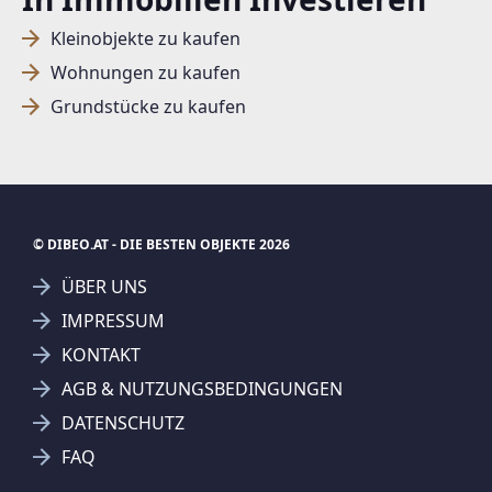
Kleinobjekte zu kaufen
Wohnungen zu kaufen
Grundstücke zu kaufen
© DIBEO.AT - DIE BESTEN OBJEKTE 2026
ÜBER UNS
IMPRESSUM
KONTAKT
SUCHAGENT ANLEGEN FÜR DIE
AGB & NUTZUNGSBEDINGUNGEN
AKTUELLEN SUCHKRITERIEN
DATENSCHUTZ
ARU Software GmbH
FAQ
Treffer verfeinern