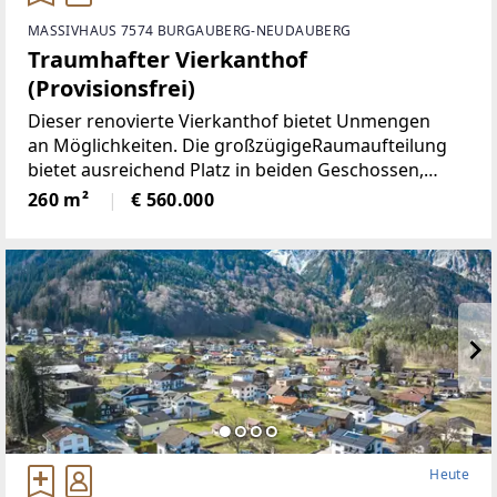
MASSIVHAUS 7574 BURGAUBERG-NEUDAUBERG
Traumhafter Vierkanthof
(Provisionsfrei)
Dieser renovierte Vierkanthof bietet Unmengen
an Möglichkeiten. Die großzügigeRaumaufteilung
bietet ausreichend Platz in beiden Geschossen,
neben 5Schlafräumen, gibt es ein Wohnzimmer mit
260 m²
€ 560.000
neu renovierten Kachelofen,
Heute