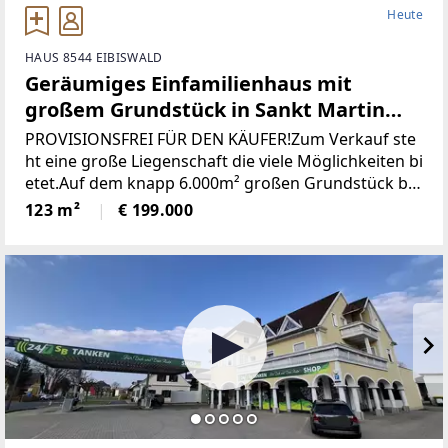
Heute
HAUS 8544 EIBISWALD
Geräumiges Einfamilienhaus mit
großem Grundstück in Sankt Martin
(Provisionsfrei)
PROVISIONSFREI FÜR DEN KÄUFER!Zum Verkauf ste
ht eine große Liegenschaft die viele Möglichkeiten bi
etet.Auf dem knapp 6.000m² großen Grundstück be
findet sich ein Wohngebäude bestehend aus derzeit
123 m²
€ 199.000
zwei getrennten Wohnungen, einem großen zweist
öckigen Wirtschaftsgebäude und einer Holzhütte mi
t angrenzendem Pool / Teich.* Das gesamte Grunds
tück wurde neu vermessen und ist im Grenzkataster
eingetragen.* Sämtliche Gebäude wurden neu Bau
bewilligt* Neuer Hauptstromanschluss sowie ein ne
uer Hauptverteilerkasten* Neuer Hauptwasseransc
hluss (Kanalanschluss auch bereits vorhanden)* Ka
minsanierug (Neue Edelstahlrohre eingezogen)Die Z
ufahrt erfolgt über das eigene Grundstück und ist s
omit gesichert.Die Schneeräumung erfolgt durch di