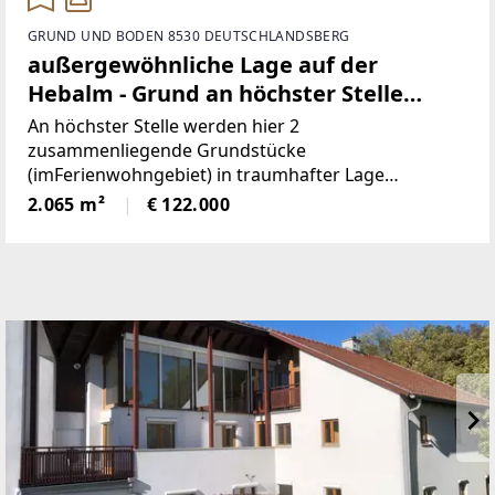
GRUND UND BODEN 8530 DEUTSCHLANDSBERG
außergewöhnliche Lage auf der
Hebalm - Grund an höchster Stelle
(Provisionsfrei)
An höchster Stelle werden hier 2
zusammenliegende Grundstücke
(imFerienwohngebiet) in traumhafter Lage
angeboten! Die beiden Grundstücke haben
2.065 m²
€ 122.000
inSumme 2.065m² (€59/ m²), sind süd-westlich
ausgerichtet und bieten perfekteAussicht auf etwa
1100