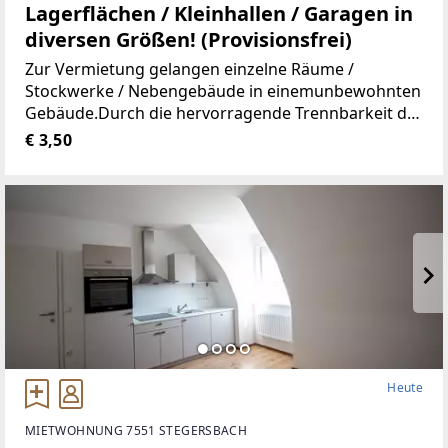
Lagerflächen / Kleinhallen / Garagen in
diversen Größen! (Provisionsfrei)
Zur Vermietung gelangen einzelne Räume /
Stockwerke / Nebengebäude in einemunbewohnten
Gebäude.Durch die hervorragende Trennbarkeit der
Räumlichkeiten, stehen Ihnen Größen vonca. 10 m²
€ 3,50
bis ca. 100 m² zur Verfügung.Aufgrund der
Heute
MIETWOHNUNG 7551 STEGERSBACH