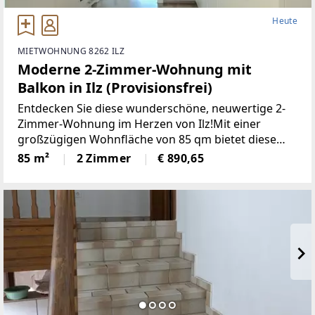
Heute
MIETWOHNUNG 8262 ILZ
Moderne 2-Zimmer-Wohnung mit
Balkon in Ilz (Provisionsfrei)
Entdecken Sie diese wunderschöne, neuwertige 2-
Zimmer-Wohnung im Herzen von Ilz!Mit einer
großzügigen Wohnfläche von 85 qm bietet diese
Wohnung den idealen Raumfür Singles oder Paare.
85 m²
2 Zimmer
€ 890,65
Die lichtdurchfluteten Räume überzeugen durch
einemoderne