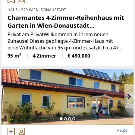
HAUS 1220 WIEN, DONAUSTADT
Charmantes 4-Zimmer-Reihenhaus mit
Garten in Wien-Donaustadt
(Provisionsfrei)
Privat am PrivatWillkommen in Ihrem neuen
Zuhause! Dieses gepflegte 4-Zimmer-Haus mit
einerWohnfläche von 95 qm und zusätzlich ca.47 m2
Keller einem großzügigen Grundstückvon 197 qm
95 m²
4 Zimmer
€ 480.000
bietet Ihnen und Ihrer Familie den idealen
Rückzugsort.
Heute