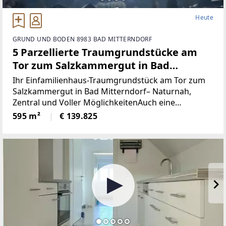
Heute
GRUND UND BODEN 8983 BAD MITTERNDORF
5 Parzellierte Traumgrundstücke am
Tor zum Salzkammergut in Bad
Mitterndorf - naturnah, zentral und
Ihr Einfamilienhaus-Traumgrundstück am Tor zum
voller Möglichkeiten (Provisionsfrei)
Salzkammergut in Bad Mitterndorf– Naturnah,
Zentral und Voller MöglichkeitenAuch eine
touristische Vermietung ist nach Absprache mit der
595 m²
€ 139.825
Gemeinde möglich.Die Loipe und Therme