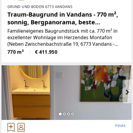
GRUND UND BODEN 6773 VANDANS
Traum-Baugrund in Vandans - 770 m²,
sonnig, Bergpanorama, beste
Infrastruktur! (Provisionsfrei)
Familieneigenes Baugrundstück mit ca. 770 m² in
exzellenter Wohnlage im Herzendes Montafon
(Neben Zwischenbachstraße 19, 6773 Vandans -
Grundstücksnummer129/2)Das Grundstück liegt in
770 m²
€ 411.950
Zone 5 - Wohngebiet und bietet
attraktiveBebauungsmöglichkeiten.
Heute