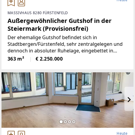
uschenschänken & Wanderwegen* 2 Terrassen mit
Fernsicht* Hochwertige Ausstattung & gepflegtes A
MASSIVHAUS 8280 FÜRSTENFELD
mbiente* Parkmöglichkeiten direkt am Haus / Carp
Außergewöhnlicher Gutshof in der
ort für 2 Fahrzeuge inkl.KFZ-
Steiermark (Provisionsfrei)
Elektroanschluß* 5G Netzabdeckung*
Der ehemalige Gutshof befindet sich in
Stadtbergen/Fürstenfeld, sehr zentralgelegen und
dennoch in absoluter Ruhelage, eingebettet in
wunderbare Natur.Die Liegenschaft bietet ein hohes
363 m²
€ 2.250.000
Maß an Privatsphäre, versprüht
historischenCharme
Heute