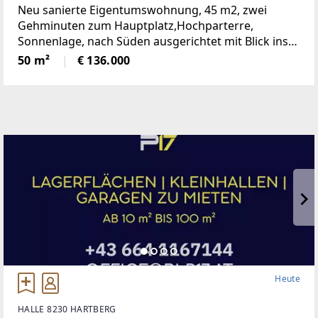
Neu sanierte Eigentumswohnung, 45 m2, zwei
Gehminuten zum Hauptplatz,Hochparterre,
Sonnenlage, nach Süden ausgerichtet mit Blick ins
Grüne, mangelangt über nur 4 Stufen in die
50 m²
€ 136.000
Wohnung, Kindergarten, Volksschule,Mittelschule,
Gymnasium,
Heute
HALLE 8230 HARTBERG