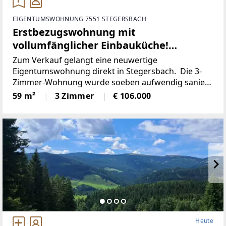
EIGENTUMSWOHNUNG 7551 STEGERSBACH
Erstbezugswohnung mit
vollumfänglicher Einbauküche!
(Provisionsfrei)
Zum Verkauf gelangt eine neuwertige
Eigentumswohnung direkt in Stegersbach. Die 3-
Zimmer-Wohnung wurde soeben aufwendig saniert.
So wurde unter anderem dieElektronik gänzlich
59 m²
3 Zimmer
€ 106.000
erneuert und für einen niedrigen
Heute