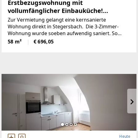
Erstbezugswohnung mit
vollumfänglicher Einbauküche!
(Provisionsfrei)
Zur Vermietung gelangt eine kernsanierte
Wohnung direkt in Stegersbach. Die 3-Zimmer-
Wohnung wurde soeben aufwendig saniert. So
wurde unter anderem dieElektronik gänzlich
58 m²
€ 696,05
erneuert und für einen niedrigen
Heute