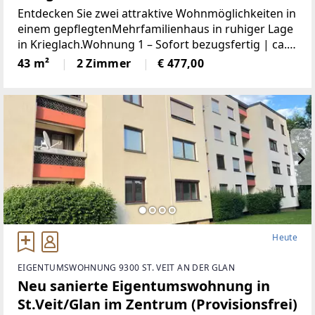
Entdecken Sie zwei attraktive Wohnmöglichkeiten in
einem gepflegtenMehrfamilienhaus in ruhiger Lage
in Krieglach.Wohnung 1 – Sofort bezugsfertig | ca.
480 € BruttoFrisch und wie neu: Diese 43 m² große
43 m²
2 Zimmer
€ 477,00
Wohnung wurde komplett saniert. NeueKüche,
Heute
EIGENTUMSWOHNUNG 9300 ST. VEIT AN DER GLAN
Neu sanierte Eigentumswohnung in
St.Veit/Glan im Zentrum (Provisionsfrei)