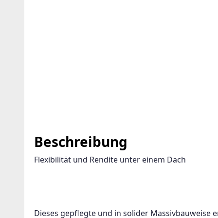
NT ANLEGEN FÜR DIE AKTUELLEN
TERIEN
Beschreibung
Flexibilität und Rendite unter einem Dach
 wird viele Treffer erzeugen. Bitte setzen Sie weitere Fil
einern
e E-Mail-Adresse und wir informieren Sie, sobald wi
Dieses gepflegte und in solider Massivbauweise e