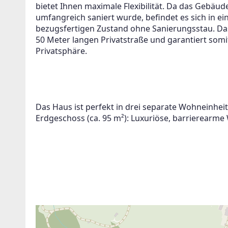
bietet Ihnen maximale Flexibilität. Da das Gebäude
ue Angebote haben!
umfangreich saniert wurde, befindet es sich in 
bezugsfertigen Zustand ohne Sanierungsstau. Das
me der Verarbeitung meiner Daten, wie in den
50 Meter langen Privatstraße und garantiert som
chutzbestimmungen
beschrieben, zu.
Privatsphäre.
Suchagent a
Das Haus ist perfekt in drei separate Wohneinheite
Erdgeschoss (ca. 95 m²): Luxuriöse, barrierearme 