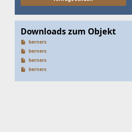
Downloads zum Objekt
berners
berners
berners
berners
SUCHAGE
SUCHKRI
Häuser
Dieser Filter
Treffer verf
Bitte um Ihr