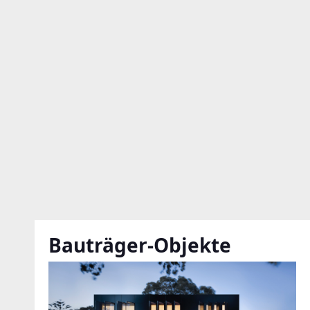
mehrere ne
Ich stim
Datens
Bauträger-Objekte