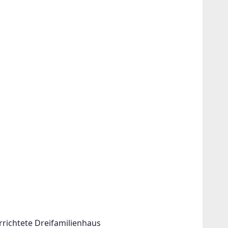
ter!
r ein oder
rrichtete Dreifamilienhaus