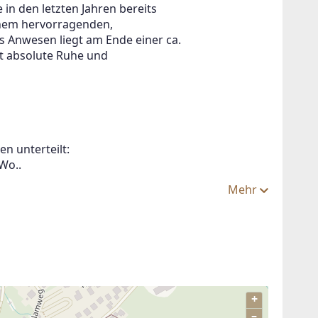
 in den letzten Jahren bereits
einem hervorragenden,
 Anwesen liegt am Ende einer ca.
it absolute Ruhe und
nlegen
n unterteilt:
Wo..
Mehr
+
–