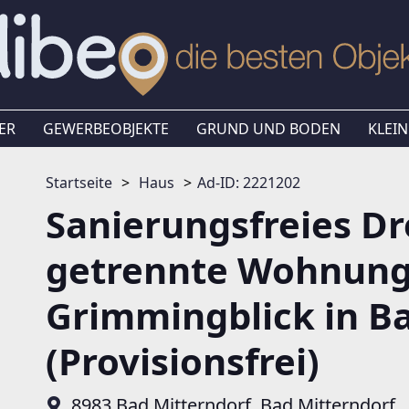
ER
GEWERBEOBJEKTE
GRUND UND BODEN
KLEIN
Startseite
Haus
Ad-ID: 2221202
Sanierungsfreies Dr
getrennte Wohnung
Grimmingblick in B
(Provisionsfrei)
8983 Bad Mitterndorf, Bad Mitterndorf