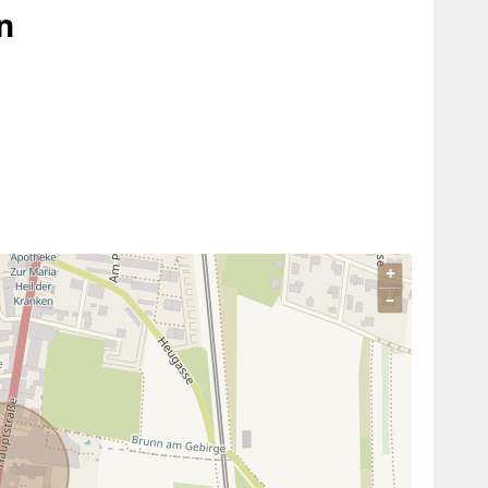
n
egen
+
–