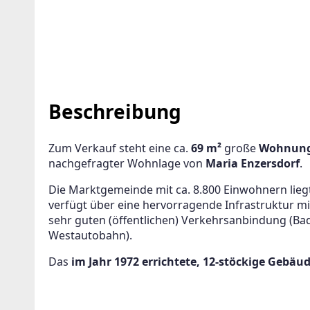
Beschreibung
GENT ANLEGEN FÜR DIE AKTUELLEN
RITERIEN
Zum Verkauf steht eine ca. 
69 m²
 große 
Wohnun
n
nachgefragter Wohnlage von 
Maria Enzersdorf
. 
ter wird viele Treffer erzeugen. Bitte setzen Sie weitere Filter
Die Marktgemeinde mit ca. 8.800 Einwohnern lieg
erfeinern
verfügt über eine hervorragende Infrastruktur mit
sehr guten (öffentlichen) Verkehrsanbindung (Ba
Ihre E-Mail-Adresse und wir informieren Sie, sobald wir 
Westautobahn). 
neue Angebote haben!
Das 
im Jahr 1972 errichtete, 12-stöckige Gebäu
timme der Verarbeitung meiner Daten, wie in den
nschutzbestimmungen
beschrieben, zu.