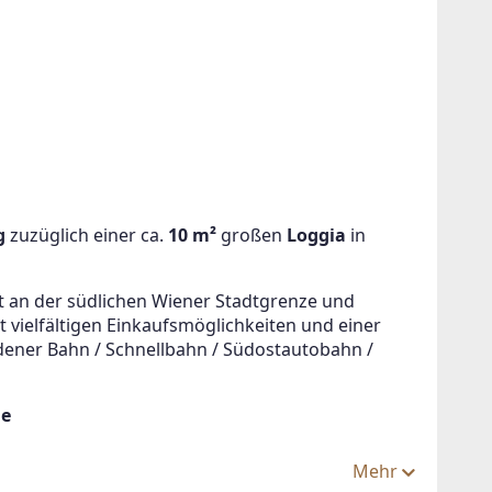
g
 zuzüglich einer ca.
 10 m²
 großen 
Loggia 
in 
!
t an der südlichen Wiener Stadtgrenze und 
 vielfältigen Einkaufsmöglichkeiten und einer 
dener Bahn / Schnellbahn / Südostautobahn / 
ein oder
de
Mehr