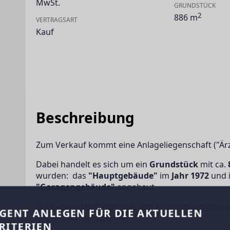
MwSt.
GRUNDSTÜCK
2
886 m
VERTRAGSART
Kauf
Beschreibung
Zum Verkauf kommt eine Anlageliegenschaft ("Ärz
Dabei handelt es sich um ein 
Grundstück
 mit ca. 
wurden:  das 
"Hauptgebäude"
 im 
Jahr 1972
 und 
"Garagengebäude" 
angebaut.
Die Liegenschaft befindet sich in einem augensche
GENT ANLEGEN FÜR DIE AKTUELLEN
gegenüber befinden sich..
RITERIEN