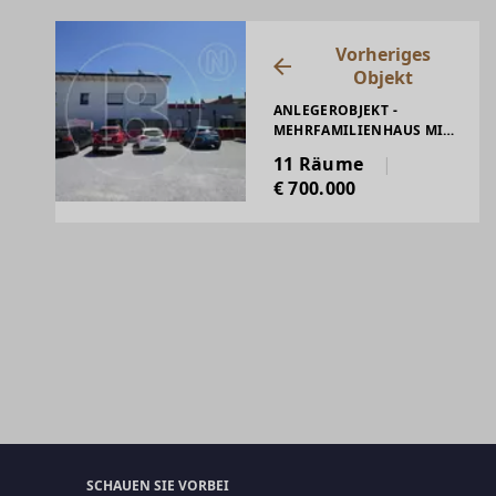
Vorheriges
Objekt
ANLEGEROBJEKT -
MEHRFAMILIENHAUS MIT
ZAHLREICHEN
11 Räume
PARKPLÄTZEN IN
€ 700.000
BESTLAGE!
SCHAUEN SIE VORBEI