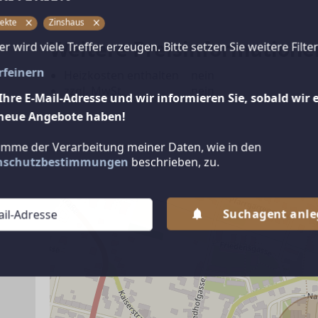
ekte
Zinshaus
Weitere Preisinformatione
ter wird viele Treffer erzeugen. Bitte setzen Sie weitere Filter
erfeinern
Heizkosten enthalten
nein
zzgl. MwSt.
nein
Ihre E-Mail-Adresse und wir informieren Sie, sobald wir 
neue Angebote haben!
timme der Verarbeitung meiner Daten, wie in den
nschutzbestimmungen
beschrieben, zu.
Suchagent anl
ANBIETER KONTAKTIEREN