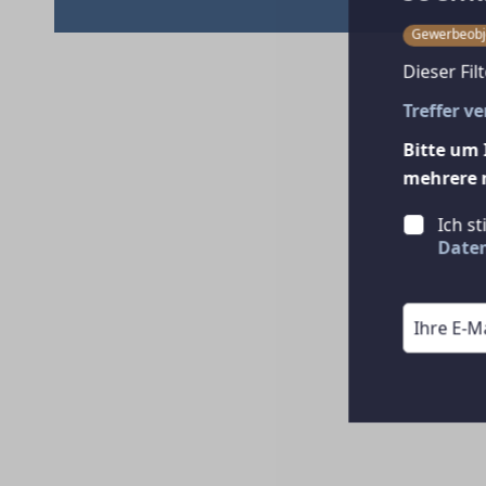
Gewerbeobj
Dieser Fil
Treffer v
Bitte um 
mehrere 
Ich s
Date