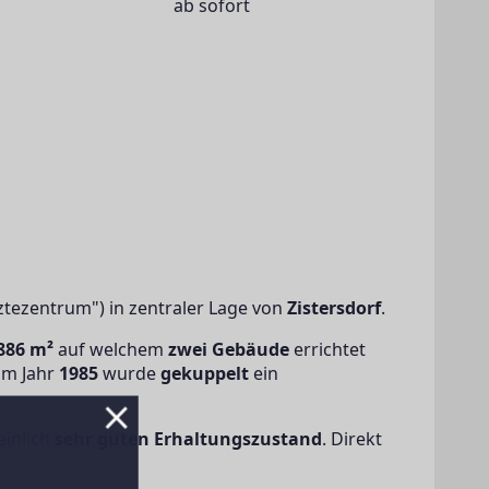
ab sofort
tezentrum") in zentraler Lage von 
Zistersdorf
.
886 m²
 auf welchem 
zwei Gebäude
 errichtet 
im Jahr
 1985 
wurde 
gekuppelt 
ein
inlich 
sehr guten Erhaltungszustand
. Direkt 