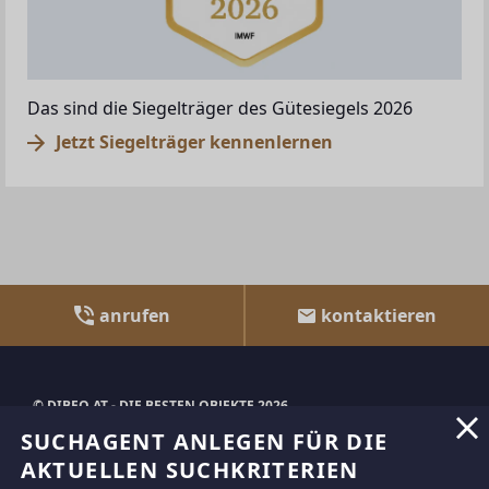
Das sind die Siegelträger des Gütesiegels 2026
Jetzt Siegelträger kennenlernen
anrufen
kontaktieren
© DIBEO.AT - DIE BESTEN OBJEKTE 2026
SUCHAGENT ANLEGEN FÜR DIE
ÜBER UNS
AKTUELLEN SUCHKRITERIEN
IMPRESSUM