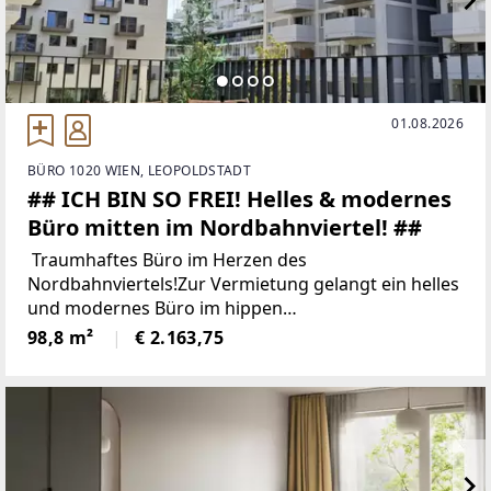
01.08.2026
BÜRO 1020 WIEN, LEOPOLDSTADT
## ICH BIN SO FREI! Helles & modernes
Büro mitten im Nordbahnviertel! ##
Traumhaftes Büro im Herzen des
Nordbahnviertels!Zur Vermietung gelangt ein helles
und modernes Büro im hippen
Stadtentwicklungsgebiet Nordbahnviertel. In bester
98,8 m²
€ 2.163,75
Citylage, mitten im Zentrum zwischen Augarten,
Donaukanal und Prater,