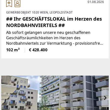
01.08.2026
GEWERBEOBJEKT 1020 WIEN, LEOPOLDSTADT
## Ihr GESCHÄFTSLOKAL im Herzen des
NORDBAHNVIERTELS ##
Ab sofort gelangen unsere neu geschaffenen
Geschäftsräumlichkeiten im Herzen des
Nordbahnviertels zur Vermarktung - provisionsfrei
& individuell gestaltbar! KEYFACTS * Über 10.000 neu
102 m²
€ 428.400
geschaffene Wohnungen als potenzielle