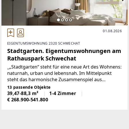
01.08.2026
EIGENTUMSWOHNUNG 2320 SCHWECHAT
Stadtgarten. Eigentumswohnungen am
Rathauspark Schwechat
_„Stadtgarten“ steht für eine neue Art des Wohnens:
naturnah, urban und lebensnah. Im Mittelpunkt
steht das harmonische Zusammenspiel aus
Architektur, Nachhaltigkeit, Natur und
13 passende Objekte
Lebensqualität. Direkt am Park gelegen, entsteht
39,47-88,3 m²
1-4 Zimmer
hier ein Ort zum Ankommen,
€ 268.900-541.800