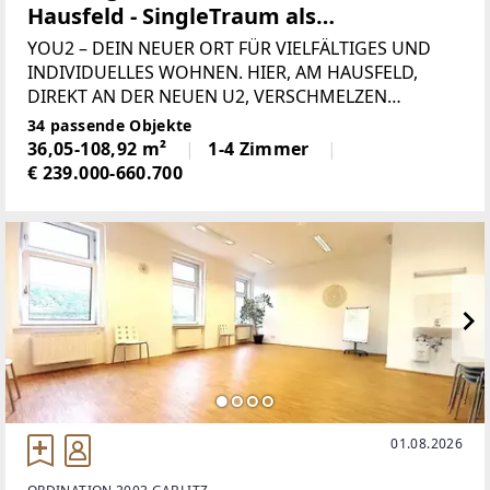
Hausfeld - SingleTraum als
Startwohnung (T2.01)
YOU2 – DEIN NEUER ORT FÜR VIELFÄLTIGES UND
INDIVIDUELLES WOHNEN. HIER, AM HAUSFELD,
DIREKT AN DER NEUEN U2, VERSCHMELZEN
DIE VORZÜGE DER METROPOLE MIT DER WEITE DES
34 passende Objekte
UMLANDS ZU EINEM EINZIGARTIGEN
36,05-108,92 m²
1-4 Zimmer
LEBENSGEFÜHL. Inmitten
€ 239.000-660.700
01.08.2026