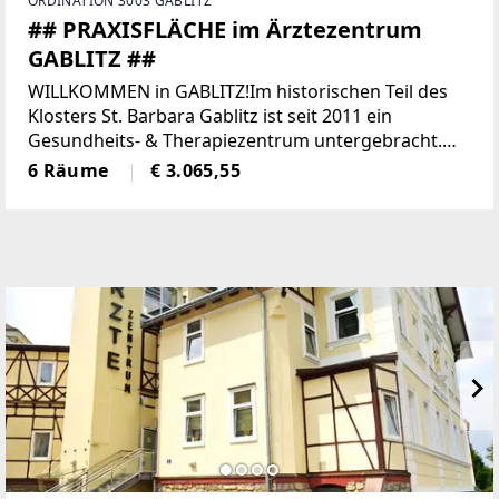
ORDINATION 3003 GABLITZ
## PRAXISFLÄCHE im Ärztezentrum
GABLITZ ##
WILLKOMMEN in GABLITZ!Im historischen Teil des
Klosters St. Barbara Gablitz ist seit 2011 ein
Gesundheits- & Therapiezentrum untergebracht.
Zahlreiche Praxen von FachärztInnen und
6 Räume
€ 3.065,55
TherapeutInnen sind dort mittlerweile beherbergt.
Ab