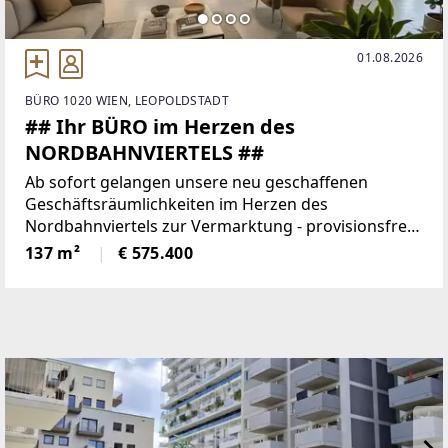
01.08.2026
BÜRO 1020 WIEN, LEOPOLDSTADT
## Ihr BÜRO im Herzen des
NORDBAHNVIERTELS ##
Ab sofort gelangen unsere neu geschaffenen
Geschäftsräumlichkeiten im Herzen des
Nordbahnviertels zur Vermarktung - provisionsfrei
& individuell gestaltbar! KEYFACTS * Über 10.000 neu
137 m²
€ 575.400
geschaffene Wohnungen als potenzielle