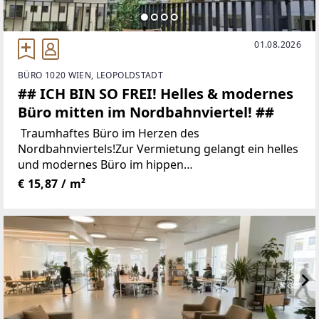
01.08.2026
BÜRO 1020 WIEN, LEOPOLDSTADT
## ICH BIN SO FREI! Helles & modernes
Büro mitten im Nordbahnviertel! ##
Traumhaftes Büro im Herzen des
Nordbahnviertels!Zur Vermietung gelangt ein helles
und modernes Büro im hippen
Stadtentwicklungsgebiet Nordbahnviertel. In bester
€ 15,87 / m²
Citylage, mitten im Zentrum zwischen Augarten,
Donaukanal und Prater,