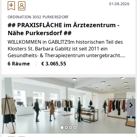
01.08.2026
ORDINATION 3002 PURKERSDORF
## PRAXISFLÄCHE im Ärztezentrum -
Nähe Purkersdorf ##
WILLKOMMEN in GABLITZ!Im historischen Teil des
Klosters St. Barbara Gablitz ist seit 2011 ein
Gesundheits- & Therapiezentrum untergebracht.
Zahlreiche Praxen von FachärztInnen und
6 Räume
€ 3.065,55
TherapeutInnen sind dort mittlerweile beherbergt.
Ab