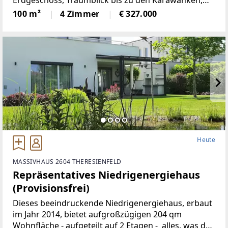
Erdgeschoss, Traumblick bis zu den Karawanken,
Sonnenlage, hierscheint den ganzen Tag die Sonne,
100 m²
4 Zimmer
€ 327.000
über der Nebelgrenze, in 1600m Seehöhegelegen,
schöne
Heute
MASSIVHAUS 2604 THERESIENFELD
Repräsentatives Niedrigenergiehaus
(Provisionsfrei)
Dieses beeindruckende Niedrigenergiehaus, erbaut
im Jahr 2014, bietet aufgroßzügigen 204 qm
Wohnfläche - aufgeteilt auf 2 Etagen - alles, was das