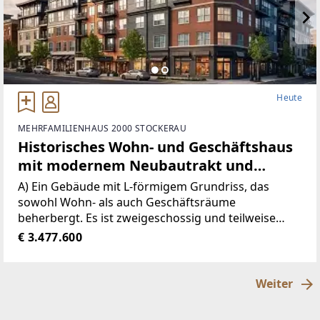
Heute
MEHRFAMILIENHAUS 2000 STOCKERAU
Historisches Wohn- und Geschäftshaus
mit modernem Neubautrakt und
Dachterrasse
A) Ein Gebäude mit L-förmigem Grundriss, das
sowohl Wohn- als auch Geschäftsräume
beherbergt. Es ist zweigeschossig und teilweise
unterkellert, mit einer Gesamtwohnfläche /
€ 3.477.600
Nutzfläche von 864 m².B) Ein Neubau mit drei
Geschossen, Keller und ausgebautem
Weiter