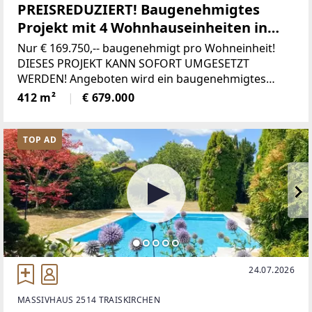
PREISREDUZIERT! Baugenehmigtes
Projekt mit 4 Wohnhauseinheiten in
absolut ruhiger grüner Wohnlage
Nur € 169.750,-- baugenehmigt pro Wohneinheit!
DIESES PROJEKT KANN SOFORT UMGESETZT
WERDEN! Angeboten wird ein baugenehmigtes
Bauprojekt mit 4 Familienwohneinheiten. Zwei
412 m²
€ 679.000
Doppelhäuser mit je 3 Geschoßebenen mit
Eigengärten, Terrassen und
TOP AD
24.07.2026
MASSIVHAUS 2514 TRAISKIRCHEN