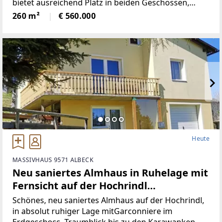
bietet ausreichend Platz in beiden Geschossen,
neben 5Schlafräumen, gibt es ein Wohnzimmer mit
260 m²
€ 560.000
neu renovierten Kachelofen,
Heute
MASSIVHAUS 9571 ALBECK
Neu saniertes Almhaus in Ruhelage mit
Fernsicht auf der Hochrindl
(Provisionsfrei)
Schönes, neu saniertes Almhaus auf der Hochrindl,
in absolut ruhiger Lage mitGarconniere im