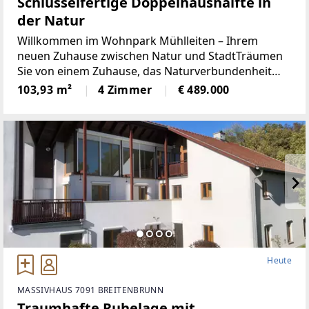
Schlüsselfertige Doppelhaushälfte in
der Natur
Willkommen im Wohnpark Mühlleiten – Ihrem
neuen Zuhause zwischen Natur und StadtTräumen
Sie von einem Zuhause, das Naturverbundenheit
und Stadtnähe perfekt kombiniert? Im Wohnpark
103,93 m²
4 Zimmer
€ 489.000
Mühlleiten finden Sie nicht nur moderne Architektur,
sondern auch
Heute
MASSIVHAUS 7091 BREITENBRUNN
Traumhafte Ruhelage mit