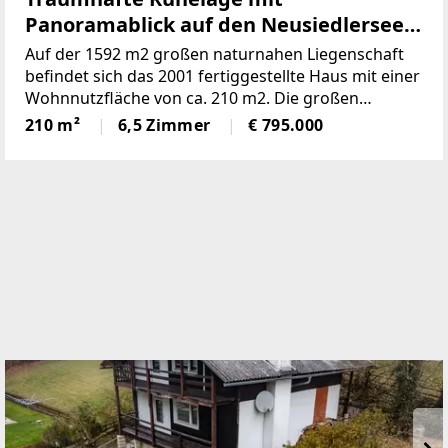
Panoramablick auf den Neusiedlersee
(Provisionsfrei)
Auf der 1592 m2 großen naturnahen Liegenschaft
befindet sich das 2001 fertiggestellte Haus mit einer
Wohnnutzfläche von ca. 210 m2. Die großen
Fensterspenden viel Tageslicht und ermöglichen auf
210 m²
6,5 Zimmer
€ 795.000
mehreren Ebenen einenaußergewöhnlichen Blick