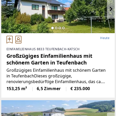
Heute
EINFAMILIENHAUS 8833 TEUFENBACH-KATSCH
Großzügiges Einfamilienhaus mit
schönem Garten in Teufenbach
Großzügiges Einfamilienhaus mit schönem Garten
in TeufenbachDieses großzügige,
renovierungsbedürftige Einfamilienhaus, das ca.
1975 in massiver Ziegelbauweise errichtet wurde,
153,25 m²
6,5 Zimmer
€ 235.000
überzeugt durch seine solide Bausubstanz und das
Potenzial für individuelle