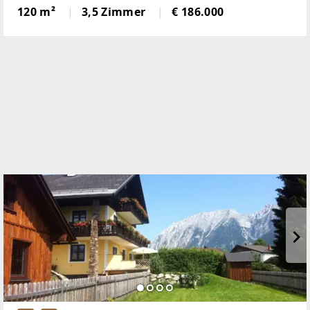
auch Idealfür Hundehaltung geeignet. Eine
120 m²
3,5 Zimmer
€ 186.000
überdachte Sonnenterrasse lädt zum
gemütlichenGrillen