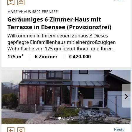
MASSIVHAUS 4802 EBENSEE
Geräumiges 6-Zimmer-Haus mit
Terrasse in Ebensee (Provisionsfrei)
Willkommen in Ihrem neuen Zuhause! Dieses
gepflegte Einfamilienhaus mit einergroßzügigen
Wohnfläche von 175 qm bietet Ihnen und Ihrer
Familie ausreichendPlatz zum Wohlfühlen. Mit
175 m²
6 Zimmer
€ 420.000
insgesamt 6 Zimmern, darunter ein helles
undeinladendes Wohnesszimmer,
Heute