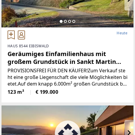
Heute
HAUS 8544 EIBISWALD
Geräumiges Einfamilienhaus mit
großem Grundstück in Sankt Martin
(Provisionsfrei)
PROVISIONSFREI FÜR DEN KÄUFER!Zum Verkauf ste
ht eine große Liegenschaft die viele Möglichkeiten bi
etet.Auf dem knapp 6.000m² großen Grundstück be
findet sich ein Wohngebäude bestehend aus derzeit
123 m²
€ 199.000
zwei getrennten Wohnungen, einem großen zweist
öckigen Wirtschaftsgebäude und einer Holzhütte mi
t angrenzendem Pool / Teich.* Das gesamte Grunds
tück wurde neu vermessen und ist im Grenzkataster
eingetragen.* Sämtliche Gebäude wurden neu Bau
bewilligt* Neuer Hauptstromanschluss sowie ein ne