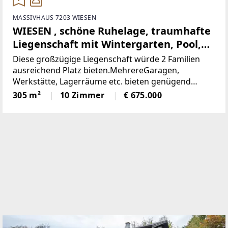
MASSIVHAUS 7203 WIESEN
WIESEN , schöne Ruhelage, traumhafte
Liegenschaft mit Wintergarten, Pool,
Biotop, 4 Garagen etc. (Provisionsfrei)
Diese großzügige Liegenschaft würde 2 Familien
ausreichend Platz bieten.MehrereGaragen,
Werkstätte, Lagerräume etc. bieten genügend
Möglichkeiten fürdiv.Hobbys. Im Nebengebäude mit
305 m²
10 Zimmer
€ 675.000
Sommer Küche und Schattenterasse beim
Poolkönnen sie den Sommer