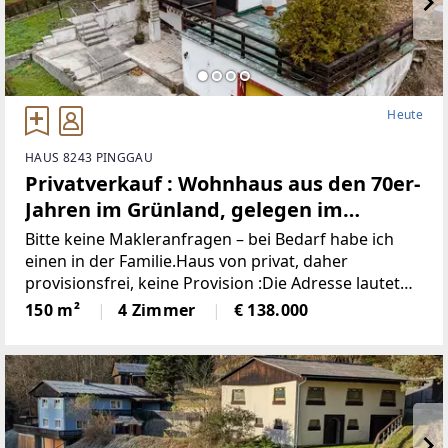
Heute
HAUS 8243 PINGGAU
Privatverkauf : Wohnhaus aus den 70er-
Jahren im Grünland, gelegen im
idyllischen Wechselgebiet
Bitte keine Makleranfragen – bei Bedarf habe ich
(Provisionsfrei)
einen in der Familie.Haus von privat, daher
provisionsfrei, keine Provision :Die Adresse lautet
“8243 Pinggau, Wiesenhöf 43“. Achtung : in
150 m²
4 Zimmer
€ 138.000
manchen Navis(auch