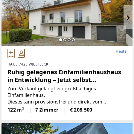
Heute
HAUS 7425 WIESFLECK
Ruhig gelegenes Einfamilienhaushaus
in Entwicklung – Jetzt selbst
mitgestalten! (Provisionsfrei)
Zum Verkauf gelangt ein großflächiges
Einfamilienhaus.
Dieseskann provisionsfrei und direkt vom
Immobilienentwickler im entkernten Zustand(Ist-
122 m²
7 Zimmer
€ 208.500
Zustand) um den angeführten Kaufpreis erworben
werden oder gegen Aufpreisbezugsfertig