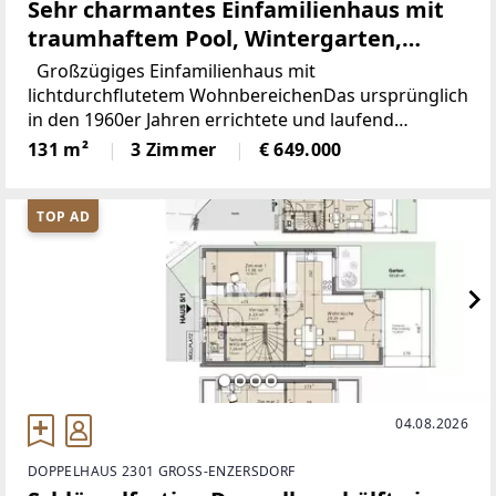
Sehr charmantes Einfamilienhaus mit
traumhaftem Pool, Wintergarten,
großem Carport und Garten mit
Großzügiges Einfamilienhaus mit
einigen Extras
lichtdurchflutetem WohnbereichenDas ursprünglich
in den 1960er Jahren errichtete und laufend
renovierte Haus überzeugt durch sein großzügiges
131 m²
3 Zimmer
€ 649.000
Raumangebot und zahlreiche Modernisierungen
TOP AD
04.08.2026
DOPPELHAUS 2301 GROSS-ENZERSDORF