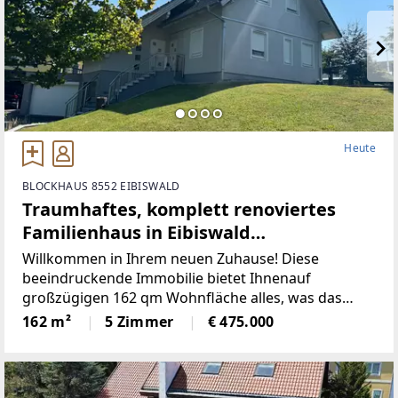
Heute
BLOCKHAUS 8552 EIBISWALD
Traumhaftes, komplett renoviertes
Familienhaus in Eibiswald
(Provisionsfrei)
Willkommen in Ihrem neuen Zuhause! Diese
beeindruckende Immobilie bietet Ihnenauf
großzügigen 162 qm Wohnfläche alles, was das
Herz begehrt. Mit insgesamt 5Zimmern, darunter 3
162 m²
5 Zimmer
€ 475.000
moderne Badezimmer und 2 separate WCs, ist
dieses Haus idealfür