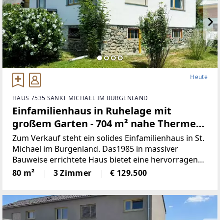
Heute
HAUS 7535 SANKT MICHAEL IM BURGENLAND
Einfamilienhaus in Ruhelage mit
großem Garten - 704 m² nahe Therme
Stegersbach! (Provisionsfrei)
Zum Verkauf steht ein solides Einfamilienhaus in St.
Michael im Burgenland. Das1985 in massiver
Bauweise errichtete Haus bietet eine hervorragende
Basis fürIndividualisten, die ein Eigenheim nach
80 m²
3 Zimmer
€ 129.500
ihren eigenen Vorstellungen gestaltenmöchten.