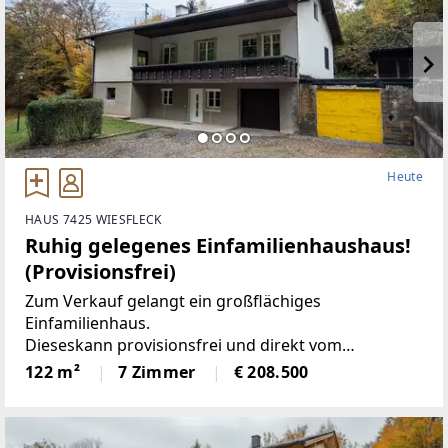
Heute
HAUS 7425 WIESFLECK
Ruhig gelegenes Einfamilienhaushaus!
(Provisionsfrei)
Zum Verkauf gelangt ein großflächiges
Einfamilienhaus.
Dieseskann provisionsfrei und direkt vom
Immobilienentwickler im entkernten Zustand(Ist-
122 m²
7 Zimmer
€ 208.500
Zustand) erworben werden oder bezugsfertig für
Sie fertiggestellt werden.Aktuell