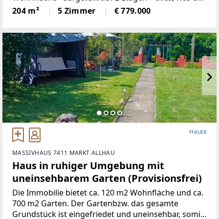
Herzbegehrt. Die gut durchdachte Raumaufteilung,
204 m²
5 Zimmer
€ 779.000
die hochwertige Ausstattung und dervon
Heute
MASSIVHAUS 7411 MARKT ALLHAU
Haus in ruhiger Umgebung mit
uneinsehbarem Garten (Provisionsfrei)
Die Immobilie bietet ca. 120 m2 Wohnfläche und ca.
700 m2 Garten. Der Gartenbzw. das gesamte
Grundstück ist eingefriedet und uneinsehbar, somit