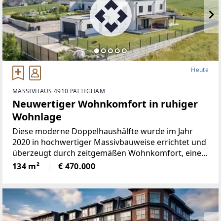
Heute
MASSIVHAUS 4910 PATTIGHAM
Neuwertiger Wohnkomfort in ruhiger
Wohnlage
Diese moderne Doppelhaushälfte wurde im Jahr
2020 in hochwertiger Massivbauweise errichtet und
überzeugt durch zeitgemäßen Wohnkomfort, eine
ruhige Wohnlage sowie ein durchdachtes
134 m²
€ 470.000
Raumkonzept.Die Wohnfläche erstreckt sich über
ein Erd- und ein