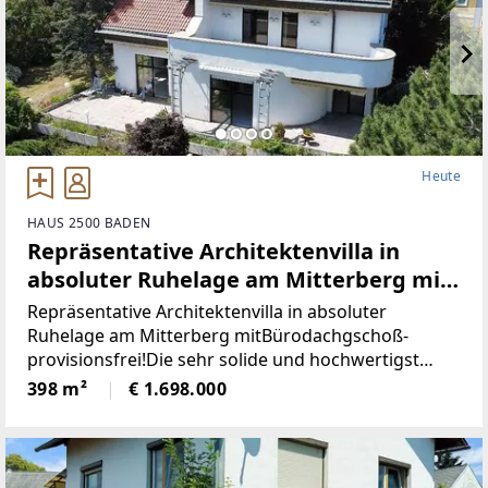
Heute
HAUS 2500 BADEN
Repräsentative Architektenvilla in
absoluter Ruhelage am Mitterberg mit
Bürodachgeschoß- provisionsfrei!
Repräsentative Architektenvilla in absoluter
(Provisionsfrei)
Ruhelage am Mitterberg mitBürodachgschoß-
provisionsfrei!Die sehr solide und hochwertigst
errichtete Liegenschaft besticht durch
398 m²
€ 1.698.000
einhervorragend durchdachtes, sehr offenes und
helles