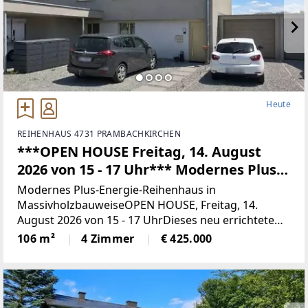
Heute
REIHENHAUS 4731 PRAMBACHKIRCHEN
***OPEN HOUSE Freitag, 14. August
2026 von 15 - 17 Uhr*** Modernes Plus-
Energie-Reihenhaus in
Modernes Plus-Energie-Reihenhaus in
Massivholzbauweise
MassivholzbauweiseOPEN HOUSE, Freitag, 14.
August 2026 von 15 - 17 UhrDieses neu errichtete
Reihenhaus überzeugt durch seine nachhaltige
106 m²
4 Zimmer
€ 425.000
Bauweise, seine energieeffiziente Haustechnik und
ein durchdachtes