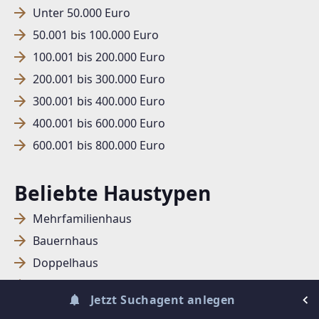
Unter 50.000 Euro
SUCHAGENT ANLEGEN FÜR DIE
50.001 bis 100.000 Euro
AKTUELLEN SUCHKRITERIEN
100.001 bis 200.000 Euro
Häuser
200.001 bis 300.000 Euro
Dieser Filter wird viele Treffer erzeugen. Bitte setzen
300.001 bis 400.000 Euro
Sie weitere Filter!
400.001 bis 600.000 Euro
Treffer verfeinern
600.001 bis 800.000 Euro
Ich stimme der Verarbeitung meiner Daten, wie
in den
Datenschutzbestimmungen
beschrieben,
Beliebte Haustypen
zu.
Mehrfamilienhaus
Bauernhaus
Doppelhaus
Reihenhaus
Suchagent anlegen
Jetzt Suchagent anlegen
Villa