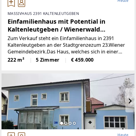
Heute
MASSIVHAUS 2391 KALTENLEUTGEBEN
Einfamilienhaus mit Potential in
Kaltenleutgeben / Wienerwald
(Provisionsfrei)
Zum Verkauf steht ein Einfamilienhaus in 2391
Kaltenleutgeben an der Stadtgrenzezum 23.Wiener
Gemeindebezirk.Das Haus, welches sich in einer
ruhigen Wohnstraße befindet, wurde 1965
222 m²
5 Zimmer
€ 459.000
erbautund laufend in Stand gehalten :2000
Heute