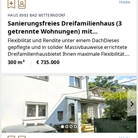
Heute
HAUS 8983 BAD MITTERNDORF
Sanierungsfreies Dreifamilienhaus (3
getrennte Wohnungen) mit
Grimmingblick in Bad Mitterndorf
Flexibilität und Rendite unter einem DachDieses
(Provisionsfrei)
gepflegte und in solider Massivbauweise errichtete
Dreifamilienhausbietet Ihnen maximale Flexibilität.
Da das Gebäude in den letzten Jahren
300 m²
€ 735.000
bereitsumfangreich saniert wurde, befindet