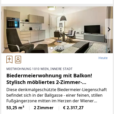
offenlässt. Genießen Sie das helle
Heute
MIETWOHNUNG 1010 WIEN, INNERE STADT
Biedermeierwohnung mit Balkon!
Stylisch möbliertes 2-Zimmer-
Apartment in Fußgängerzone!
Diese denkmalgeschützte Biedermeier-Liegenschaft
befindet sich in der Ballgasse - einer feinen, stillen
Fußgängerzone mitten im Herzen der Wiener
Innenstadt, die ein bemerkenswertes Ensemble aus
53,25 m²
2 Zimmer
€ 2.317,27
josephinischen Wohnhäusern aufweist. 1772/73