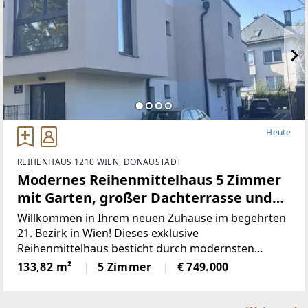
Heute
REIHENHAUS 1210 WIEN, DONAUSTADT
Modernes Reihenmittelhaus 5 Zimmer
mit Garten, großer Dachterrasse und
eigenem Stellplatz in 1210 Wien –
Willkommen in Ihrem neuen Zuhause im begehrten
Erstbezug!
21. Bezirk in Wien! Dieses exklusive
Reihenmittelhaus besticht durch modernsten
Erstbezug, großzügige 134 m² Wohnfläche und
133,82 m²
5 Zimmer
€ 749.000
insgesamt 203 m² Nutzfläche und eine durchdachte
Raumaufteilung mit insgesamt 5