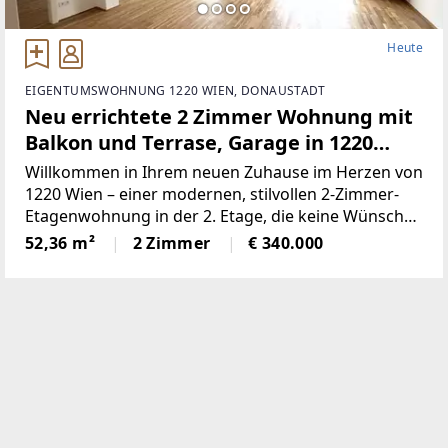
Heute
EIGENTUMSWOHNUNG 1220 WIEN, DONAUSTADT
Neu errichtete 2 Zimmer Wohnung mit
Balkon und Terrase, Garage in 1220
Wien mit klimaaktiv Bronze Zertifikat
Willkommen in Ihrem neuen Zuhause im Herzen von
1220 Wien – einer modernen, stilvollen 2-Zimmer-
Etagenwohnung in der 2. Etage, die keine Wünsche
offenlässt. Mit einer Wohnfläche von 52,36 m² bietet
52,36 m²
2 Zimmer
€ 340.000
diese Immobilie den perfekten Raum für Singles,
Paare