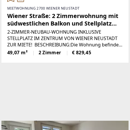
MIETWOHNUNG 2700 WIENER NEUSTADT
Wiener Straße: 2 Zimmerwohnung mit
südwestlichen Balkon und Stellplatz
inklusive!
2-ZIMMER-NEUBAU-WOHNUNG INKLUSIVE
STELLPLATZ IM ZENTRUM VON WIENER NEUSTADT
ZUR MIETE! BESCHREIBUNG:Die Wohnung befindet
sich im 3. Obergeschoß mit Lift und hat eine
49,07 m²
2 Zimmer
€ 829,45
Wohnfläche von 49 m² zuzüglich ca. 9 m² Balkon