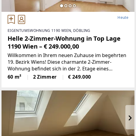
Heute
EIGENTUMSWOHNUNG 1190 WIEN, DÖBLING
Helle 2-Zimmer-Wohnung in Top Lage
1190 Wien – € 249.000,00
Willkommen in Ihrem neuen Zuhause im begehrten
19. Bezirk Wiens! Diese charmante 2-Zimmer-
Wohnung befindet sich in der 2. Etage eines
gepflegten Hauses und bietet auf großzügigen 60
60 m²
2 Zimmer
€ 249.000
m² Wohnfläche ein durchdachtes Raumkonzept, das
keine Wünsche offenlässt.Der