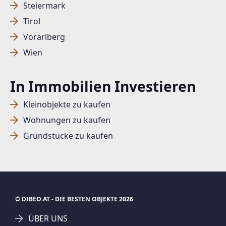
Steiermark
Tirol
SUCHAGENT ANLEGEN FÜR DIE
Vorarlberg
AKTUELLEN SUCHKRITERIEN
Wien
Dieser Filter wird viele Treffer erzeugen. Bitte setzen
In Immobilien Investieren
Sie weitere Filter!
Treffer verfeinern
Kleinobjekte zu kaufen
Ich stimme der Verarbeitung meiner Daten, wie
Wohnungen zu kaufen
in den
Datenschutzbestimmungen
beschrieben,
Grundstücke zu kaufen
zu.
© DIBEO.AT - DIE BESTEN OBJEKTE 2026
Suchagent anlegen
Jetzt Suchagent anlegen
ÜBER UNS