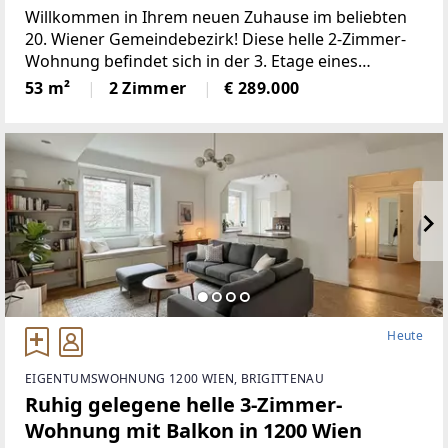
289.000 €
Willkommen in Ihrem neuen Zuhause im beliebten
20. Wiener Gemeindebezirk! Diese helle 2-Zimmer-
Wohnung befindet sich in der 3. Etage eines
gepflegten Hauses und bietet auf 53 m² Wohnfläche
53 m²
2 Zimmer
€ 289.000
alles, was das Herz begehrt.Der durchdachte
Grundriss
Heute
EIGENTUMSWOHNUNG 1200 WIEN, BRIGITTENAU
Ruhig gelegene helle 3-Zimmer-
Wohnung mit Balkon in 1200 Wien