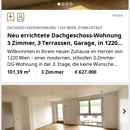
Heute
DACHGESCHOSSWOHNUNG 1220 WIEN, DONAUSTADT
Neu errichtete Dachgeschoss-Wohnung
3 Zimmer, 3 Terrassen, Garage, in 1220
Wien mit klimaaktiv Bronze Zertifikat
Willkommen in Ihrem neuen Zuhause im Herzen von
1220 Wien – einer modernen, stilvollen 3-Zimmer-
DG-Wohnung in der 3. Etage, die keine Wünsche
offenlässt. Mit einer Wohnfläche von 101,39 m²
101,39 m²
3 Zimmer
€ 627.000
bietet diese Immobilie den perfekten Raum für
Singles, Paare oder