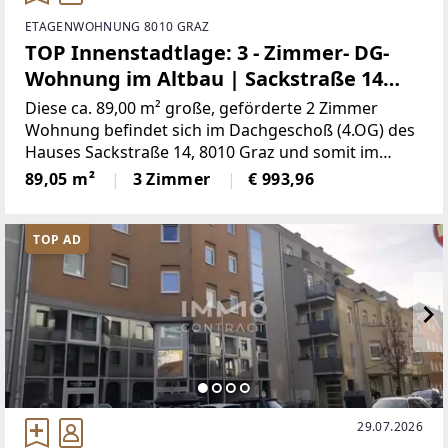
ETAGENWOHNUNG 8010 GRAZ
TOP Innenstadtlage: 3 - Zimmer- DG-
Wohnung im Altbau | Sackstraße 14
Top 26
Diese ca. 89,00 m² große, geförderte 2 Zimmer
Wohnung befindet sich im Dachgeschoß (4.OG) des
Hauses Sackstraße 14, 8010 Graz und somit im
historischen Altstadtkern von Graz, in ruhiger
89,05 m²
3 Zimmer
€ 993,96
Innenhoflage, unmittelbar neben dem
HauptplatzRAUMAUFTEILUNG:
TOP AD
29.07.2026