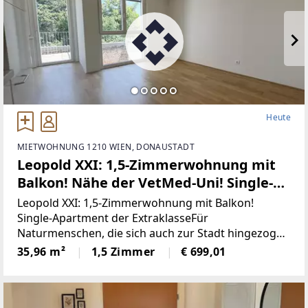
Heute
MIETWOHNUNG 1210 WIEN, DONAUSTADT
Leopold XXI: 1,5-Zimmerwohnung mit
Balkon! Nähe der VetMed-Uni! Single-
Apartment der Extraklasse
Leopold XXI: 1,5-Zimmerwohnung mit Balkon!
Single-Apartment der ExtraklasseFür
Naturmenschen, die sich auch zur Stadt hingezogen
fühlen, bietet Ihnen das Grätzl am Leopoldauer
35,96 m²
1,5 Zimmer
€ 699,01
Platz mit seiner ausgezeichneten
Verkehrsanbindung sowie den weitläufigen