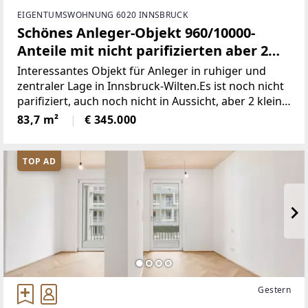
EIGENTUMSWOHNUNG 6020 INNSBRUCK
Schönes Anleger-Objekt 960/10000-
Anteile mit nicht parifizierten aber 2
zugeordneten Wohnungen und TG-
Interessantes Objekt für Anleger in ruhiger und
Plätzen Wilten
zentraler Lage in Innsbruck-Wilten.Es ist noch nicht
parifiziert, auch noch nicht in Aussicht, aber 2 kleine
2-Zimmer-Wohnungen mit Balkon/Terrassen und 2
83,7 m²
€ 345.000
Tiefgaragen-Staplerplätze bis Autohöhe 1,5m
TOP AD
Gestern