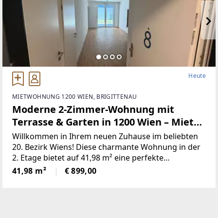
Heute
MIETWOHNUNG 1200 WIEN, BRIGITTENAU
Moderne 2-Zimmer-Wohnung mit
Terrasse & Garten in 1200 Wien – Miete
€899,–
Willkommen in Ihrem neuen Zuhause im beliebten
20. Bezirk Wiens! Diese charmante Wohnung in der
2. Etage bietet auf 41,98 m² eine perfekte
Kombination aus Komfort, Funktionalität und
41,98 m²
€ 899,00
urbanem Lebensstil – ideal für Singles, Paare oder
Pendler.Die