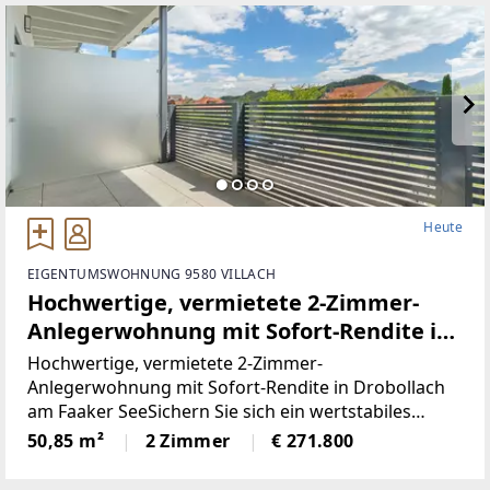
Heute
EIGENTUMSWOHNUNG 9580 VILLACH
Hochwertige, vermietete 2-Zimmer-
Anlegerwohnung mit Sofort-Rendite in
Drobollach am Faaker See
Hochwertige, vermietete 2-Zimmer-
Anlegerwohnung mit Sofort-Rendite in Drobollach
am Faaker SeeSichern Sie sich ein wertstabiles
Investment in einer der gefragtesten Urlaubs- und
50,85 m²
2 Zimmer
€ 271.800
Wohnregionen Kärntens! Diese moderne Immobilie
ist bereits stabil