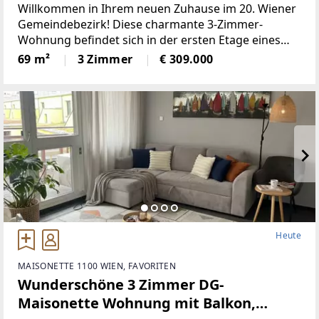
Willkommen in Ihrem neuen Zuhause im 20. Wiener
Gemeindebezirk! Diese charmante 3-Zimmer-
Wohnung befindet sich in der ersten Etage eines
gepflegten Wohnhauses und bietet mit rund 70 m²
69 m²
3 Zimmer
€ 309.000
Wohnfläche einen idealen Rückzugsort für Paare,
Familien oder Pendler.Die
Heute
MAISONETTE 1100 WIEN, FAVORITEN
Wunderschöne 3 Zimmer DG-
Maisonette Wohnung mit Balkon,