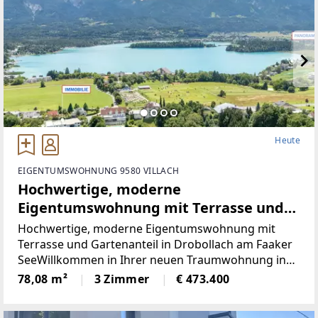
Heute
EIGENTUMSWOHNUNG 9580 VILLACH
Hochwertige, moderne
Eigentumswohnung mit Terrasse und
Gartenanteil in Drobollach am Faaker
Hochwertige, moderne Eigentumswohnung mit
See
Terrasse und Gartenanteil in Drobollach am Faaker
SeeWillkommen in Ihrer neuen Traumwohnung in
Drobollach am Faaker See! Hier bietet sich Ihnen die
78,08 m²
3 Zimmer
€ 473.400
einmalige Gelegenheit, in einer modernen
Wohnanlage zu