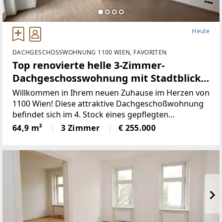
Heute
DACHGESCHOSSWOHNUNG 1100 WIEN, FAVORITEN
Top renovierte helle 3-Zimmer-
Dachgeschosswohnung mit Stadtblick
in 1100 Wien
Willkommen in Ihrem neuen Zuhause im Herzen von
1100 Wien! Diese attraktive Dachgeschoßwohnung
befindet sich im 4. Stock eines gepflegten
Mehrparteienhauses und bietet Ihnen auf
64,9 m²
3 Zimmer
€ 255.000
großzügigen 64,9 m² Wohnfläche ein angenehmes
und komfortables Wohnerlebnis.