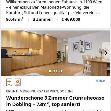
Terrasse, Loggia & optionalem
Willkommen zu Ihrem neuen Zuhause in 1100 Wien
Tiefgaragenstellplatz zu mieten – 95m²
– einer exklusiven Maisonette-Wohnung, die
Komfort, Stil und Lebensqualität perfekt vereint.
Wohlfühloase!
Diese gepflegte 3-Zimmer-Wohnung mit einer
90,48 m²
3 Zimmer
€ 469.000
großzügigen Fläche von 95 m² bietet Ihnen ein
Wohnambiente der besonderen
Heute
EIGENTUMSWOHNUNG 1190 WIEN, DÖBLING
Wunderschöne 3 Zimmer Grünruheoase
in Döbling – 73m², top saniert!