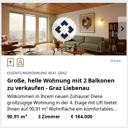
werden! Garagenplatz
Heute
EIGENTUMSWOHNUNG 8041 GRAZ
Große, helle Wohnung mit 2 Balkonen
zu verkaufen - Graz Liebenau
Willkommen in Ihrem neuen Zuhause! Diese
großzügige Wohnung in der 4. Etage mit Lift bietet
Ihnen auf 90,91 m² Wohnfläche ein komfortables
und modernes Wohngefühl. Mit drei gut
90,91 m²
3 Zimmer
€ 184.000
geschnittenen Zimmern ist diese Immobilie ideal für
Paare, kleine Familien