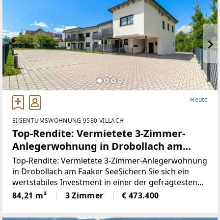
Heute
EIGENTUMSWOHNUNG 9580 VILLACH
Top-Rendite: Vermietete 3-Zimmer-
Anlegerwohnung in Drobollach am
Faaker See
Top-Rendite: Vermietete 3-Zimmer-Anlegerwohnung
in Drobollach am Faaker SeeSichern Sie sich ein
wertstabiles Investment in einer der gefragtesten
Urlaubs- und Wohnregionen Kärntens! Diese
84,21 m²
3 Zimmer
€ 473.400
moderne Immobilie ist bereits langfristig vermietet
und