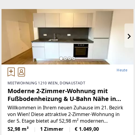
Heute
MIETWOHNUNG 1210 WIEN, DONAUSTADT
Moderne 2-Zimmer-Wohnung mit
Fußbodenheizung & U-Bahn Nähe in
1210 Wien, 52,98 m²!
Willkommen in Ihrem neuen Zuhause im 21. Bezirk
von Wien! Diese attraktive 2-Zimmer-Wohnung in
der 5. Etage bietet auf 52,98 m² modernen
Wohnkomfort und eine durchdachte
52,98 m²
1 Zimmer
€ 1.049,00
Raumaufteilung, die keine Wünsche