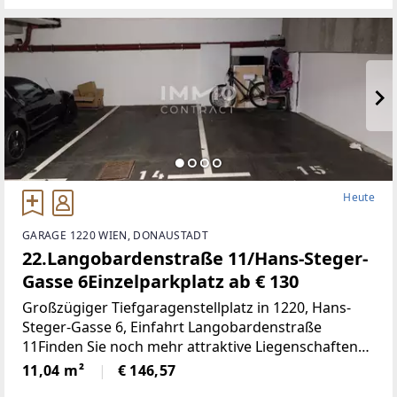
wurde auf Anordnung
Heute
GARAGE 1220 WIEN, DONAUSTADT
22.Langobardenstraße 11/Hans-Steger-
Gasse 6Einzelparkplatz ab € 130
Großzügiger Tiefgaragenstellplatz in 1220, Hans-
Steger-Gasse 6, Einfahrt Langobardenstraße
11Finden Sie noch mehr attraktive Liegenschaften
auf www.IMMOcontract.at
11,04 m²
€ 146,57
[http://www.immocontract.at/]IMMO einen Besuch