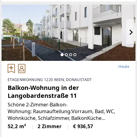
wert.Infrastruktur
Heute
ETAGENWOHNUNG 1220 WIEN, DONAUSTADT
Balkon-Wohnung in der
Langobardenstraße 11
Schöne 2-Zimmer-Balkon-
Wohnung: Raumaufteilung:Vorraum, Bad, WC,
Wohnküche, Schlafzimmer, BalkonKüche
möbliertKellerabteil Von Vormieterin können auf
52,2 m²
2 Zimmer
€ 936,57
Wunsch Möbel direkt abgelöst