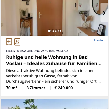
Heute
EIGENTUMSWOHNUNG 2540 BAD VÖSLAU
Ruhige und helle Wohnung in Bad
Vöslau – Ideales Zuhause für Familien
und Senioren mit großem
Diese attraktive Wohnung befindet sich in einer
Gemeinschaftsgarten
verkehrsberuhigten Gasse, fernab von
Durchzugsverkehr – ein sicherer und ruhiger Ort,
ideal auch für Kinder zum Spielen und Aufwachsen
70 m²
3 Zimmer
€ 249.000
sowie für ältere Personen, die eine entspannte und
komfortable Wohnumgebung