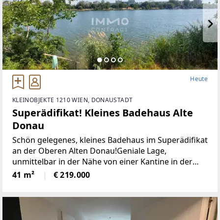
Heute
KLEINOBJEKTE 1210 WIEN, DONAUSTADT
Superädifikat! Kleines Badehaus Alte
Donau
Schön gelegenes, kleines Badehaus im Superädifikat
an der Oberen Alten Donau!Geniale Lage,
unmittelbar in der Nähe von einer Kantine in der
schönes Essen und Getränke in ansprechendem
41 m²
€ 219.000
Ambiente genossen werden können.ca.30m zur
Alten Donau