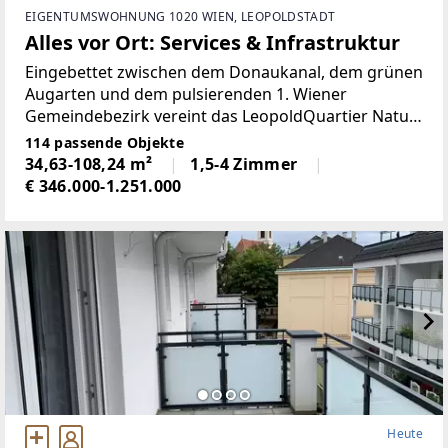
EIGENTUMSWOHNUNG 1020 WIEN, LEOPOLDSTADT
Alles vor Ort: Services & Infrastruktur
Eingebettet zwischen dem Donaukanal, dem grünen
Augarten und dem pulsierenden 1. Wiener
Gemeindebezirk vereint das LeopoldQuartier Natur,
Urbanität und höchste Lebensqualität.
114 passende Objekte
Stephansdom, Kärntner Straße und die
34,63-108,24 m²
1,5-4 Zimmer
kulinarischen Hotspots des Servitenviertels
€ 346.000-1.251.000
Heute