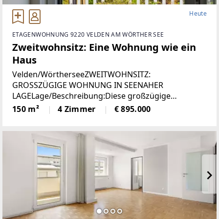
Heute
ETAGENWOHNUNG 9220 VELDEN AM WÖRTHER SEE
Zweitwohnsitz: Eine Wohnung wie ein
Haus
Velden/WörtherseeZWEITWOHNSITZ:
GROSSZÜGIGE WOHNUNG IN SEENAHER
LAGELage/Beschreibung:Diese großzügige
Wohnung vereint hohen Wohnkomfort mit einer
150 m²
4 Zimmer
€ 895.000
seltenen Zweitwohnsitzwidmung und traumhaftem
Ausblick. Auf rund 150 m² erwartet Sie ein