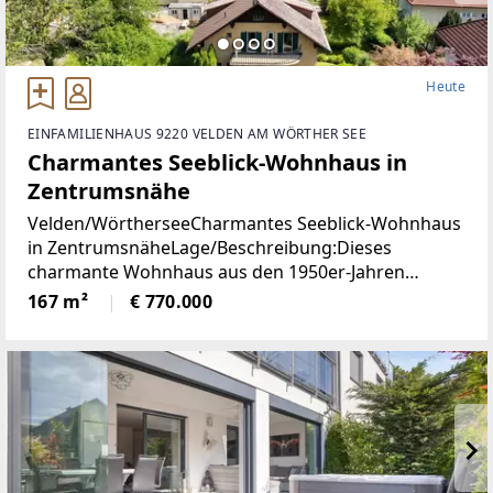
Heute
EINFAMILIENHAUS 9220 VELDEN AM WÖRTHER SEE
Charmantes Seeblick-Wohnhaus in
Zentrumsnähe
Velden/WörtherseeCharmantes Seeblick-Wohnhaus
in ZentrumsnäheLage/Beschreibung:Dieses
charmante Wohnhaus aus den 1950er-Jahren
vereint eine hervorragende Aussichtslage mit viel
167 m²
€ 770.000
Potenzial zur Verwirklichung individueller
Wohnideen. Dank