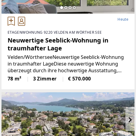
Heute
ETAGENWOHNUNG 9220 VELDEN AM WÖRTHER SEE
Neuwertige Seeblick-Wohnung in
traumhafter Lage
Velden/WörtherseeNeuwertige Seeblick-Wohnung
in traumhafter LageDiese neuwertige Wohnung
überzeugt durch ihre hochwertige Ausstattung,
durchdachte Raumaufteilung und einen
78 m²
3 Zimmer
€ 570.000
eindrucksvollen Blick auf den Wörthersee. Auf rund
78 m² Wohnfläche