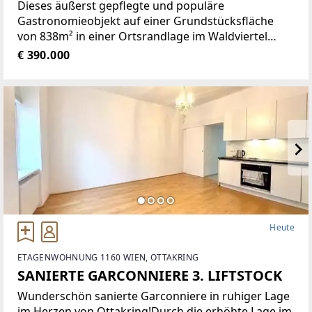
Dieses äußerst gepflegte und populäre
Gastronomieobjekt auf einer Grundstücksfläche
von 838m² in einer Ortsrandlage im Waldviertel
bietet eine Vielzahl von Nutzungsmöglichkeiten wie
€ 390.000
zum Beispiel Restaurant der gehobenen
Gastronomie, traditionelles Gasthaus
Heute
ETAGENWOHNUNG 1160 WIEN, OTTAKRING
SANIERTE GARCONNIERE 3. LIFTSTOCK
Wunderschön sanierte Garconniere in ruhiger Lage
im Herzen von Ottakring!Durch die erhöhte Lage im