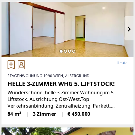
eine moderne Einbauküche,
Heute
ETAGENWOHNUNG 1090 WIEN, ALSERGRUND
HELLE 3-ZIMMER WHG 5. LIFTSTOCK!
Wunderschöne, helle 3-Zimmer Wohnung im 5.
Liftstock. Ausrichtung Ost-West.Top
Verkehrsanbindung. Zentralheizung. Parkett,
Jalousien, Abstellraum. Kellerabteil.Diese
84 m²
3 Zimmer
€ 450.000
lichtdurchflutete Etagenwohnung bietet reichlich
Platz auf einer Wohnfläche von