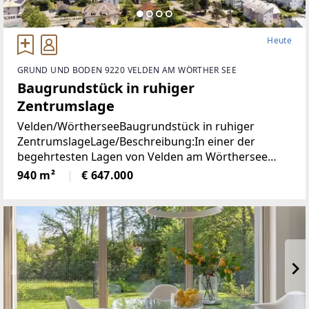
Heute
GRUND UND BODEN 9220 VELDEN AM WÖRTHER SEE
Baugrundstück in ruhiger
Zentrumslage
Velden/WörtherseeBaugrundstück in ruhiger
ZentrumslageLage/Beschreibung:In einer der
begehrtesten Lagen von Velden am Wörthersee
befindet sich dieses ca. 940 m² große Grundstück,
940 m²
€ 647.000
das mit seiner ruhigen und dennoch zentralen Lage
überzeugt.