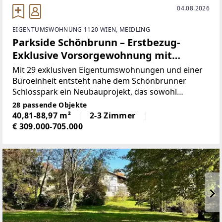
04.08.2026
EIGENTUMSWOHNUNG 1120 WIEN, MEIDLING
Parkside Schönbrunn – Erstbezug-
Exklusive Vorsorgewohnung mit
Westbalkon
Mit 29 exklusiven Eigentumswohnungen und einer
Büroeinheit entsteht nahe dem Schönbrunner
Schlosspark ein Neubauprojekt, das sowohl
Eigennutzer als auch Anleger begeistert. Die
28 passende Objekte
intelligent geplanten 2- bis 4-Zimmer-
40,81-88,97 m²
2-3 Zimmer
Wohnungen bieten
€ 309.000-705.000