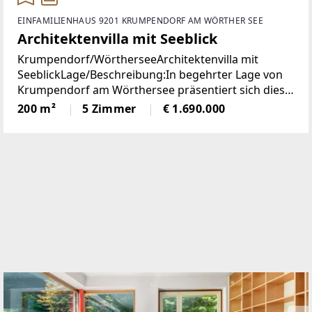
EINFAMILIENHAUS 9201 KRUMPENDORF AM WÖRTHER SEE
Architektenvilla mit Seeblick
Krumpendorf/WörtherseeArchitektenvilla mit
SeeblickLage/Beschreibung:In begehrter Lage von
Krumpendorf am Wörthersee präsentiert sich diese
herausragende Architekten-Villa als ein wahres
200 m²
5 Zimmer
€ 1.690.000
Refugium für Anspruchsvolle. Die im Jahr 2010
erbaute