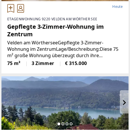
Heute
ETAGENWOHNUNG 9220 VELDEN AM WÖRTHER SEE
Gepflegte 3-Zimmer-Wohnung im
Zentrum
Velden am WörtherseeGepflegte 3-Zimmer-
Wohnung im ZentrumLage/Beschreibung:Diese 75
m² große Wohnung überzeugt durch ihre
durchdachte Raumaufteilung und ihre
75 m²
3 Zimmer
€ 315.000
ausgezeichnete Lage im Zentrum von Velden. Zwei
Schlafzimmer bieten ausreichend