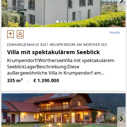
Heute
EINFAMILIENHAUS 9201 KRUMPENDORF AM WÖRTHER SEE
Villa mit spektakulärem Seeblick
Krumpendorf/WörtherseeVilla mit spektakulärem
SeeblickLage/Beschreibung:Diese
außergewöhnliche Villa in Krumpendorf am
Wörthersee vereint großzügiges Wohnen, exklusive
335 m²
€ 1.390.000
Ausstattung und eine unvergleichliche Aussicht in
einer der begehrtesten