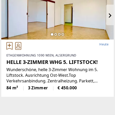
Heute
ETAGENWOHNUNG 1090 WIEN, ALSERGRUND
HELLE 3-ZIMMER WHG 5. LIFTSTOCK!
Wunderschöne, helle 3-Zimmer Wohnung im 5.
Liftstock. Ausrichtung Ost-West.Top
Verkehrsanbindung. Zentralheizung. Parkett,
Jalousien, Abstellraum. Kellerabteil.Diese
84 m²
3 Zimmer
€ 450.000
lichtdurchflutete Etagenwohnung bietet reichlich
Platz auf einer Wohnfläche von