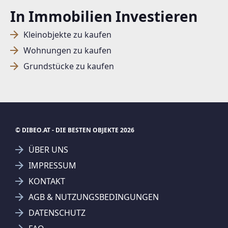
In Immobilien Investieren
SUCHAGENT ANLEGEN FÜR DIE
Kleinobjekte zu kaufen
AKTUELLEN SUCHKRITERIEN
Wohnungen zu kaufen
Grundstücke zu kaufen
Dieser Filter wird viele Treffer erzeugen. Bitte setzen
Sie weitere Filter!
Treffer verfeinern
Ich stimme der Verarbeitung meiner Daten, wie
in den
Datenschutzbestimmungen
beschrieben,
© DIBEO.AT - DIE BESTEN OBJEKTE 2026
zu.
ÜBER UNS
IMPRESSUM
KONTAKT
AGB & NUTZUNGSBEDINGUNGEN
Suchagent anlegen
DATENSCHUTZ
Jetzt Suchagent anlegen