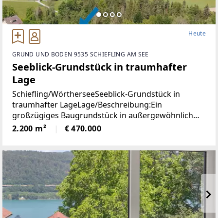
Heute
GRUND UND BODEN 9535 SCHIEFLING AM SEE
Seeblick-Grundstück in traumhafter
Lage
Schiefling/WörtherseeSeeblick-Grundstück in
traumhafter LageLage/Beschreibung:Ein
großzügiges Baugrundstück in außergewöhnlich
ruhiger Aussichtslage mit beeindruckendem
2.200 m²
€ 470.000
Weitblick über den Wörthersee und die umliegende
Naturlandschaft.