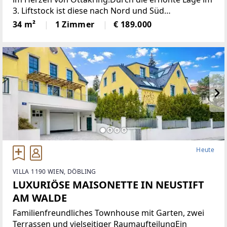
3. Liftstock ist diese nach Nord und Süd
ausgerichtete Wohnung sehr hell und bietet eine
34 m²
1 Zimmer
€ 189.000
angenehme Wohnatmosphäre. Sie verfügt über
eine moderne Einbauküche,
Heute
VILLA 1190 WIEN, DÖBLING
LUXURIÖSE MAISONETTE IN NEUSTIFT
AM WALDE
Familienfreundliches Townhouse mit Garten, zwei
Terrassen und vielseitiger RaumaufteilungEin