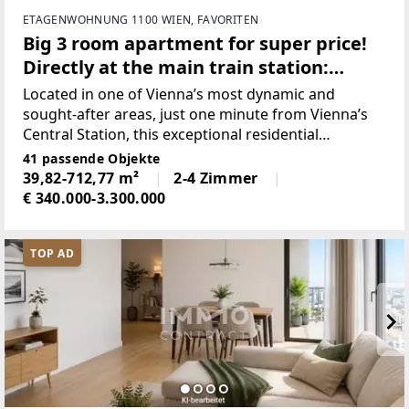
ETAGENWOHNUNG 1100 WIEN, FAVORITEN
Big 3 room apartment for super price!
Directly at the main train station:
Commission-free
Located in one of Vienna’s most dynamic and
sought-after areas, just one minute from Vienna’s
Central Station, this exceptional residential
development has recently been completed,
41 passende Objekte
seamlessly combining modern living comfort,
39,82-712,77 m²
2-4 Zimmer
premium architecture, and
€ 340.000-3.300.000
TOP AD