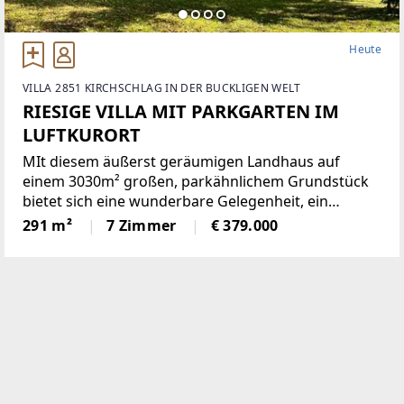
Heute
VILLA 2851 KIRCHSCHLAG IN DER BUCKLIGEN WELT
RIESIGE VILLA MIT PARKGARTEN IM
LUFTKURORT
MIt diesem äußerst geräumigen Landhaus auf
einem 3030m² großen, parkähnlichem Grundstück
bietet sich eine wunderbare Gelegenheit, ein
einmaliges Domizil in der beliebten Gemeinde
291 m²
7 Zimmer
€ 379.000
Krumbach zu schaffen!Das 1972 in Ziegelbauweise
errichtete Haus