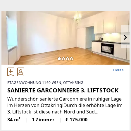
Heute
ETAGENWOHNUNG 1160 WIEN, OTTAKRING
SANIERTE GARCONNIERE 3. LIFTSTOCK
Wunderschön sanierte Garconniere in ruhiger Lage
im Herzen von Ottakring!Durch die erhöhte Lage im
3. Liftstock ist diese nach Nord und Süd
ausgerichtete Wohnung sehr hell und bietet eine
34 m²
1 Zimmer
€ 175.000
angenehme Wohnatmosphäre. Sie verfügt über