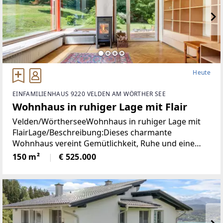
Heute
EINFAMILIENHAUS 9220 VELDEN AM WÖRTHER SEE
Wohnhaus in ruhiger Lage mit Flair
Velden/WörtherseeWohnhaus in ruhiger Lage mit
FlairLage/Beschreibung:Dieses charmante
Wohnhaus vereint Gemütlichkeit, Ruhe und eine
hohe Lebensqualität in unmittelbarer Nähe zum
150 m²
€ 525.000
Zentrum von Velden. Eingebettet in eine
angenehme Wohnumgebung