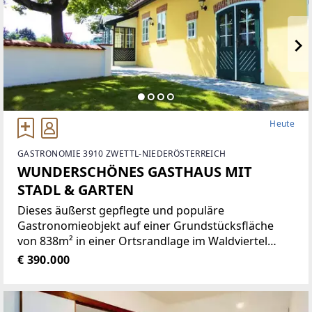
Heute
GASTRONOMIE 3910 ZWETTL-NIEDERÖSTERREICH
WUNDERSCHÖNES GASTHAUS MIT
STADL & GARTEN
Dieses äußerst gepflegte und populäre
Gastronomieobjekt auf einer Grundstücksfläche
von 838m² in einer Ortsrandlage im Waldviertel
bietet eine Vielzahl von Nutzungsmöglichkeiten wie
€ 390.000
zum Beispiel Restaurant der gehobenen
Gastronomie, traditionelles Gasthaus