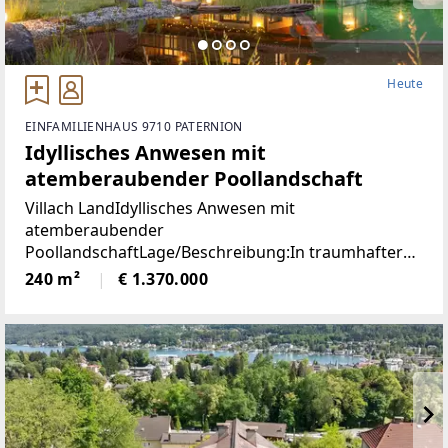
Heute
EINFAMILIENHAUS 9710 PATERNION
Idyllisches Anwesen mit
atemberaubender Poollandschaft
Villach LandIdyllisches Anwesen mit
atemberaubender
PoollandschaftLage/Beschreibung:In traumhafter
Lage von Feffernitz präsentiert sich dieses
240 m²
€ 1.370.000
außergewöhnliche Anwesen als wahres Refugium
für Ruhe- und Naturliebhaber. Eingebettet in eine