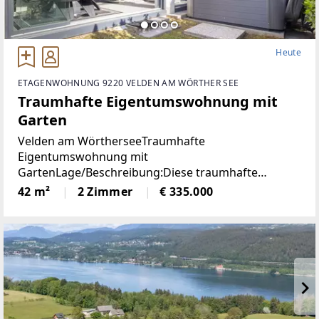
Heute
ETAGENWOHNUNG 9220 VELDEN AM WÖRTHER SEE
Traumhafte Eigentumswohnung mit
Garten
Velden am WörtherseeTraumhafte
Eigentumswohnung mit
GartenLage/Beschreibung:Diese traumhafte
Gartenwohnung liegt nur 800 Meter vom Zentrum
42 m²
2 Zimmer
€ 335.000
Veldens entfernt und bietet eine perfekte
Kombination aus Ruhe und Nähe zum Zentrum.
Dank der westlichen