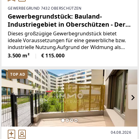
GEWERBEGRUND 7432 OBERSCHÜTZEN
Gewerbegrundstück: Bauland-
Industriegebiet in Oberschützen - Der
Platz für Ihren Erfolg!
Dieses großzügige Gewerbegrundstück bietet
ideale Voraussetzungen für eine gewerbliche bzw.
industrielle Nutzung.Aufgrund der Widmung als
Bauland-Industriegebietsind Betriebsanlagen, die
3.500 m²
€ 115.000
auf Grund ihrer Betriebstype eine übermäßige
Beeinträchtigung
TOP AD
04.08.2026