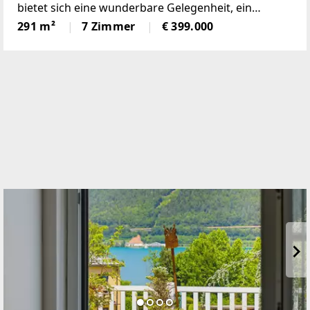
bietet sich eine wunderbare Gelegenheit, ein
einmaliges Domizil in der beliebten Gemeinde
291 m²
7 Zimmer
€ 399.000
Krumbach zu schaffen!Das 1972 in Ziegelbauweise
errichtete Haus