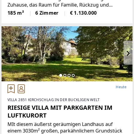
Zuhause, das Raum für Familie, Rückzug und
gemeinsames Leben schafft: Dieses grosszügige
185 m²
6 Zimmer
€ 1.130.000
Townhouse mit rund 185 m² Wohnfläche überzeugt
durch eine klare
Heute
VILLA 2851 KIRCHSCHLAG IN DER BUCKLIGEN WELT
RIESIGE VILLA MIT PARKGARTEN IM
LUFTKURORT
MIt diesem äußerst geräumigen Landhaus auf
einem 3030m² großen, parkähnlichem Grundstück