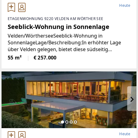
Heute
ETAGENWOHNUNG 9220 VELDEN AM WÖRTHER SEE
Seeblick-Wohnung in Sonnenlage
Velden/WörtherseeSeeblick-Wohnung in
SonnenlageLage/Beschreibung:In erhöhter Lage
über Velden gelegen, bietet diese südseitig
ausgerichtete Wohnung angenehme
55 m²
€ 257.000
Lichtverhältnisse und einen schönen Blick auf den
Wörthersee. Die Immobilie präsentiert
Heute