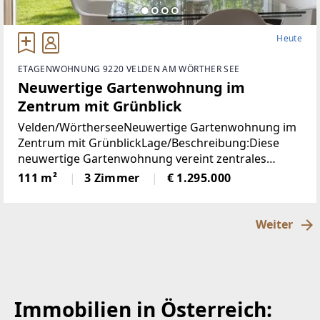
Heute
ETAGENWOHNUNG 9220 VELDEN AM WÖRTHER SEE
Neuwertige Gartenwohnung im
Zentrum mit Grünblick
Velden/WörtherseeNeuwertige Gartenwohnung im
Zentrum mit GrünblickLage/Beschreibung:Diese
neuwertige Gartenwohnung vereint zentrales
Wohnen mit einer außergewöhnlich ruhigen Lage
111 m²
3 Zimmer
€ 1.295.000
im Herzen von Velden am Wörthersee. Sämtliche
infrastrukturellen
Weiter
Immobilien in Österreich: