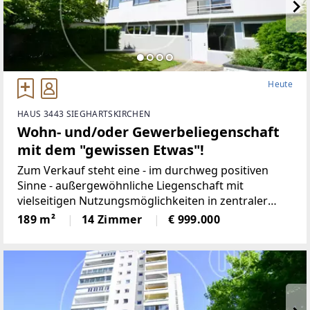
Heute
HAUS 3443 SIEGHARTSKIRCHEN
Wohn- und/oder Gewerbeliegenschaft
mit dem "gewissen Etwas"!
Zum Verkauf steht eine - im durchweg positiven
Sinne - außergewöhnliche Liegenschaft mit
vielseitigen Nutzungsmöglichkeiten in zentraler
Lage von Sieghartskirchen.Die Marktgemeinde mit
189 m²
14 Zimmer
€ 999.000
ca. 7.800 Einwohnern bietet