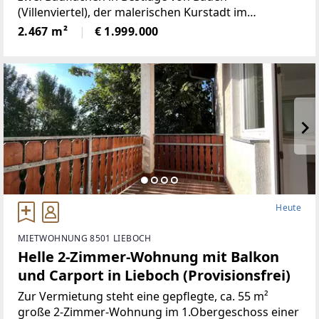
(Villenviertel), der malerischen Kurstadt im
Südwesten von Wien.Die Bundeshauptstadt sowie
2.467 m²
€ 1.999.000
der Flughafen Wien/Schwechat sind
Heute
MIETWOHNUNG 8501 LIEBOCH
Helle 2-Zimmer-Wohnung mit Balkon
und Carport in Lieboch (Provisionsfrei)
Zur Vermietung steht eine gepflegte, ca. 55 m²
große 2-Zimmer-Wohnung im 1.Obergeschoss einer