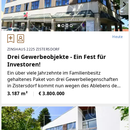
Heute
ZINSHAUS 2225 ZISTERSDORF
Drei Gewerbeobjekte - Ein Fest für
Investoren!
Ein über viele Jahrzehnte im Familienbesitz
gehaltenes Paket von drei Gewerbeliegenschaften
in Zistersdorf kommt nun wegen des Ablebens des
87-jährigen Familienpatriarchen durch die Erben
3.187 m²
€ 3.800.000
zum Verkauf. Verkäuferseitig