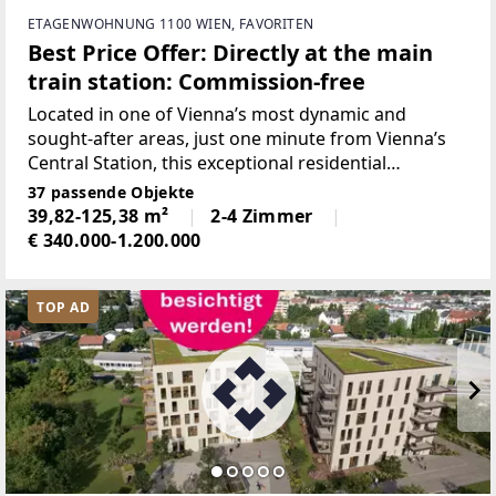
ETAGENWOHNUNG 1100 WIEN, FAVORITEN
Best Price Offer: Directly at the main
train station: Commission-free
Located in one of Vienna’s most dynamic and
sought-after areas, just one minute from Vienna’s
Central Station, this exceptional residential
development has recently been completed,
37 passende Objekte
seamlessly combining modern living comfort,
39,82-125,38 m²
2-4 Zimmer
premium architecture, and
€ 340.000-1.200.000
TOP AD