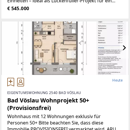
Einheiten – ideal als Lückenfüller-Projekt für ein
regionalesBauunternehmen.Die Grundsanierung ist
€ 545.000
bereits erfolgt (Generalsanierung
Heute
EIGENTUMSWOHNUNG 2540 BAD VÖSLAU
Bad Vöslau Wohnprojekt 50+
(Provisionsfrei)
Wohnhaus mit 12 Wohnungen exklusiv für
Personen 50+ Bitte beachten Sie, dass diese
Immobilie PROVISIONSFREI vermarktet wird. ARU |