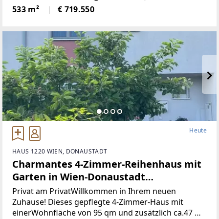
4) mit einer Fläche von 533 bis 587 m²
533 m²
€ 719.550
zumVerkauf.• Widmung: WR
Heute
HAUS 1220 WIEN, DONAUSTADT
Charmantes 4-Zimmer-Reihenhaus mit
Garten in Wien-Donaustadt
(Provisionsfrei)
Privat am PrivatWillkommen in Ihrem neuen
Zuhause! Dieses gepflegte 4-Zimmer-Haus mit
einerWohnfläche von 95 qm und zusätzlich ca.47 m2