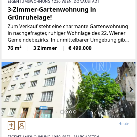
EIGENTUMSWOHNUNG 1220 WIEN, DONAUSTADT
3-Zimmer-Gartenwohnung in
Grünruhelage!
Zum Verkauf steht eine charmante Gartenwohnung
in nachgefragter, ruhiger Wohnlage des 22. Wiener
Gemeindebezirks. In unmittelbarer Umgebung gibt
es eine sehr gute Infrastruktur (Supermärkte,
76 m²
3 Zimmer
€ 499.000
Kindergärten,
Heute
EIGENTUMSWOHNUNG 1050 WIEN, MARGARETEN