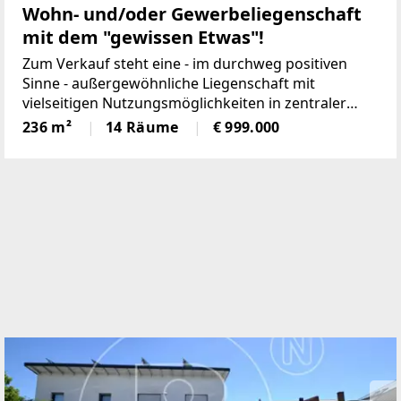
Wohn- und/oder Gewerbeliegenschaft
mit dem "gewissen Etwas"!
Zum Verkauf steht eine - im durchweg positiven
Sinne - außergewöhnliche Liegenschaft mit
vielseitigen Nutzungsmöglichkeiten in zentraler
Lage von Sieghartskirchen.Die Marktgemeinde mit
236 m²
14 Räume
€ 999.000
ca. 7.800 Einwohnern bietet