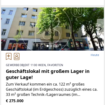
location in Vienna's noble 19th
Heute
GEWERBEOBJEKT 1100 WIEN, FAVORITEN
Geschäftslokal mit großem Lager in
guter Lage!
Zum Verkauf kommen ein ca. 122 m² großes
Geschäftslokal (im Erdgeschoss) zuzüglich eines ca.
33 m² großen Technik-/Lagerraumes (im
Kellergeschoss) in mittlerer Frequenzlage
€ 275.000