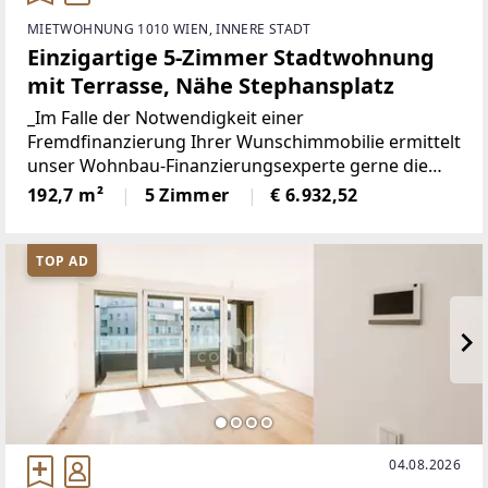
MIETWOHNUNG 1010 WIEN, INNERE STADT
Einzigartige 5-Zimmer Stadtwohnung
mit Terrasse, Nähe Stephansplatz
_Im Falle der Notwendigkeit einer
Fremdfinanzierung Ihrer Wunschimmobilie ermittelt
unser Wohnbau-Finanzierungsexperte gerne die
optimale Finanzierungslösung und findet das
192,7 m²
5 Zimmer
€ 6.932,52
passende Zins- und Konditionsangebot für Sie. Er
vergleicht die aktuellen Angebote
TOP AD
04.08.2026