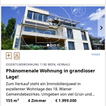
Heute
EIGENTUMSWOHNUNG 1180 WIEN, HERNALS
Phänomenale Wohnung in grandioser
Lage!
Zum Verkauf steht ein Immobilienjuwel in
exzellenter Wohnlage des 18. Wiener
Gemeindebezirkes. Umgeben von viel Grün und
Ruhe und doch mit kompletter städtischer
155 m²
4 Zimmer
€ 1.999.000
Infrastruktur und guter öffentlicher