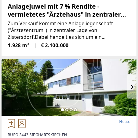
Anlagejuwel mit 7 % Rendite -
vermietetes "Ärztehaus" in zentraler
Lage von Zistersdorf!
Zum Verkauf kommt eine Anlageliegenschaft
("Ärztezentrum") in zentraler Lage von
Zistersdorf.Dabei handelt es sich um ein
Grundstück mit ca. 886 m² auf welchem zwei
1.928 m²
€ 2.100.000
Gebäude
Heute
BÜRO 3443 SIEGHARTSKIRCHEN