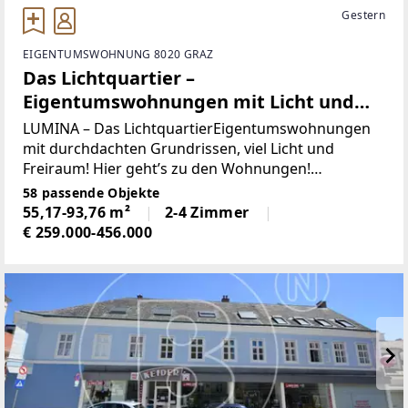
Gestern
EIGENTUMSWOHNUNG 8020 GRAZ
Das Lichtquartier –
Eigentumswohnungen mit Licht und
Freiraum
LUMINA – Das LichtquartierEigentumswohnungen
mit durchdachten Grundrissen, viel Licht und
Freiraum! Hier geht’s zu den Wohnungen!
[https://app.visionside.at/lumina/?
58 passende Objekte
a=2262655748570] Mit LUMINA – Das Lichtquartier
55,17-93,76 m²
2-4 Zimmer
€ 259.000-456.000