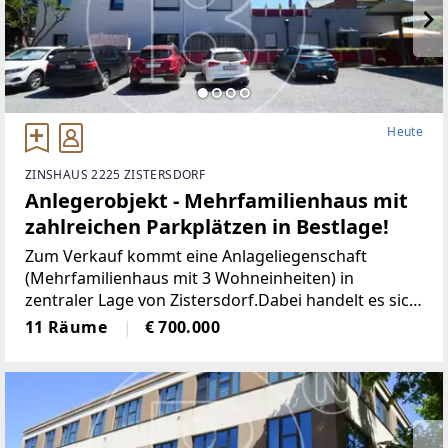
Heute
ZINSHAUS 2225 ZISTERSDORF
Anlegerobjekt - Mehrfamilienhaus mit
zahlreichen Parkplätzen in Bestlage!
Zum Verkauf kommt eine Anlageliegenschaft
(Mehrfamilienhaus mit 3 Wohneinheiten) in
zentraler Lage von Zistersdorf.Dabei handelt es sich
um ein Grundstück mit ca. 893 m²,
11 Räume
€ 700.000