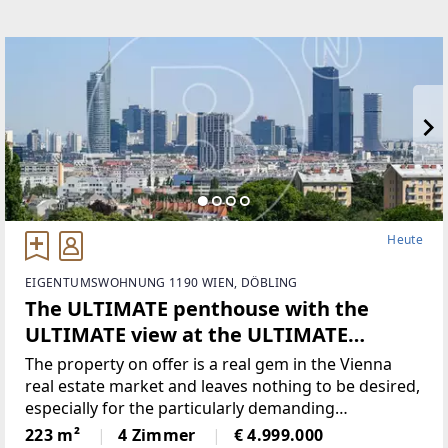
Heute
EIGENTUMSWOHNUNG 1190 WIEN, DÖBLING
The ULTIMATE penthouse with the
ULTIMATE view at the ULTIMATE
location - ABSOLUTELY UNIQUE!
The property on offer is a real gem in the Vienna
real estate market and leaves nothing to be desired,
especially for the particularly demanding
prospective customers.Situated at an absolutely top
223 m²
4 Zimmer
€ 4.999.000