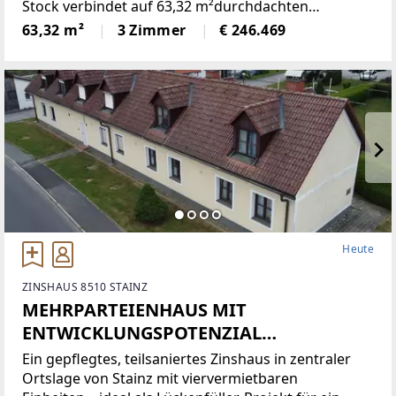
Stock verbindet auf 63,32 m²durchdachten
Wohnkomfort mit intelligenter Haustechnik – hell,
63,32 m²
3 Zimmer
€ 246.469
energieeffizientund sofort bezugsfertig.Im Zentrum
liegt
Heute
ZINSHAUS 8510 STAINZ
MEHRPARTEIENHAUS MIT
ENTWICKLUNGSPOTENZIAL
(Provisionsfrei)
Ein gepflegtes, teilsaniertes Zinshaus in zentraler
Ortslage von Stainz mit viervermietbaren