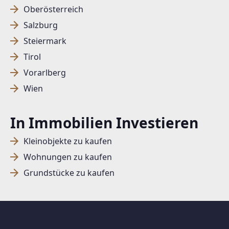
Oberösterreich
Salzburg
SUCHAGENT ANLEGEN FÜR DIE
Steiermark
AKTUELLEN SUCHKRITERIEN
Tirol
Dieser Filter wird viele Treffer erzeugen. Bitte setzen
Vorarlberg
Sie weitere Filter!
Wien
Treffer verfeinern
In Immobilien Investieren
Ich stimme der Verarbeitung meiner Daten, wie
in den
Datenschutzbestimmungen
beschrieben,
Kleinobjekte zu kaufen
zu.
Wohnungen zu kaufen
Grundstücke zu kaufen
Suchagent anlegen
Jetzt Suchagent anlegen