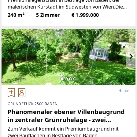
Premiumliegenschaft in Bestlage von Baden, der
malerischen Kurstadt im Südwesten von Wien.Die
Bundeshauptstadt sowie der Flughafen
240 m²
5 Zimmer
€ 1.999.000
Wien/Schwechat sind in ca. 20 Minuten Fahrzeit
Heute
GRUNDSTÜCK 2500 BADEN
Phänomenaler ebener Villenbaugrund
in zentraler Grünruhelage - zwei
Bauflächen!
Zum Verkauf kommt ein Premiumbaugrund mit
zwei Bauflächen in Bestlage von Baden