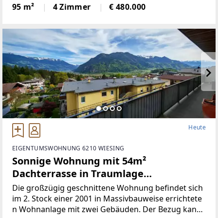
Keller einem großzügigen Grundstückvon 197 qm
95 m²
4 Zimmer
€ 480.000
bietet Ihnen und Ihrer Familie den idealen
Rückzugsort.
Heute
EIGENTUMSWOHNUNG 6210 WIESING
Sonnige Wohnung mit 54m²
Dachterrasse in Traumlage
(Provisionsfrei)
Die großzügig geschnittene Wohnung befindet sich
im 2. Stock einer 2001 in Massivbauweise errichtete
n Wohnanlage mit zwei Gebäuden. Der Bezug kann