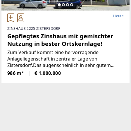
Heute
ZINSHAUS 2225 ZISTERSDORF
Gepflegtes Zinshaus mit gemischter
Nutzung in bester Ortskernlage!
Zum Verkauf kommt eine hervorragende
Anlageliegenschaft in zentraler Lage von
Zistersdorf.Das augenscheinlich in sehr gutem
Erhaltungszustand befindliche Objekt liegt im
986 m²
€ 1.000.000
historischen Stadtkern, direkt gegenüber