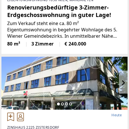
Renovierungsbedürftige 3-Zimmer-
Erdgeschosswohnung in guter Lage!
Zum Verkauf steht eine ca. 80 m²
Eigentumswohnung in begehrter Wohnlage des 5.
Wiener Gemeindebezirks. In unmittelbarer Nähe
befinden sich zwei Parks, diverse Supermärkte und
80 m²
3 Zimmer
€ 240.000
eine hervorragende öffentliche
Heute
ZINSHAUS 2225 ZISTERSDORF