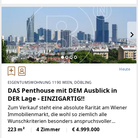
Verkehrsanbindung. Das
Heute
EIGENTUMSWOHNUNG 1190 WIEN, DÖBLING
DAS Penthouse mit DEM Ausblick in
DER Lage - EINZIGARTIG!!
Zum Verkauf steht eine absolute Rarität am Wiener
Immobilienmarkt, die wohl so ziemlich alle
Wunschkriterien besonders anspruchsvoller
Interessenten erfüllt: Absolute Bestlage im
223 m²
4 Zimmer
€ 4.999.000
exklusiven 19. Bezirk (Döbling).Spektakuläre