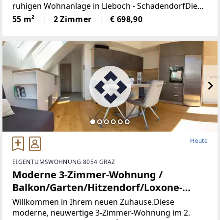
ruhigen Wohnanlage in Lieboch - SchadendorfDie
Wohnung überzeugt durch eine durchdachte
55 m²
2 Zimmer
€ 698,90
Raumaufteilung und besteht aus:einem
großzügigen
Heute
EIGENTUMSWOHNUNG 8054 GRAZ
Moderne 3-Zimmer-Wohnung /
Balkon/Garten/Hitzendorf/Loxone-
Vollautomatisiert (Provisionsfrei)
Willkommen in Ihrem neuen Zuhause.Diese
moderne, neuwertige 3-Zimmer-Wohnung im 2.