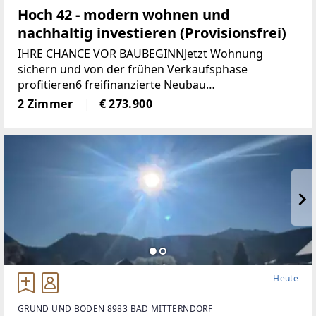
Hoch 42 - modern wohnen und
nachhaltig investieren (Provisionsfrei)
IHRE CHANCE VOR BAUBEGINNJetzt Wohnung
sichern und von der frühen Verkaufsphase
profitieren6 freifinanzierte Neubau
EigentumswohnungenWohnungsgrößen von ca. 50
2 Zimmer
€ 273.900
m² bis 68 m²Alle Wohnungen sind entweder mit
Eigengarten, Terrasse
Heute
GRUND UND BODEN 8983 BAD MITTERNDORF