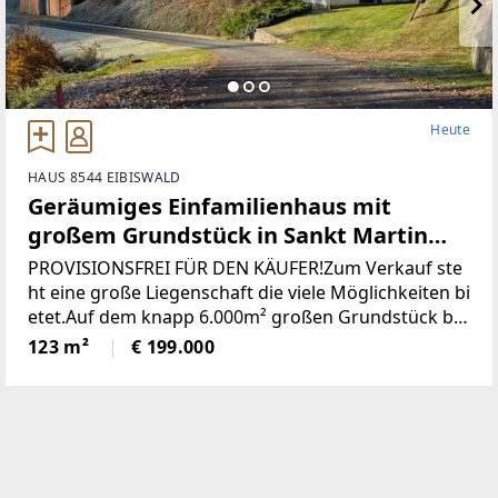
Heute
HAUS 8544 EIBISWALD
Geräumiges Einfamilienhaus mit
großem Grundstück in Sankt Martin
(Provisionsfrei)
PROVISIONSFREI FÜR DEN KÄUFER!Zum Verkauf ste
ht eine große Liegenschaft die viele Möglichkeiten bi
etet.Auf dem knapp 6.000m² großen Grundstück be
findet sich ein Wohngebäude bestehend aus derzeit
123 m²
€ 199.000
zwei getrennten Wohnungen, einem großen zweist
öckigen Wirtschaftsgebäude und einer Holzhütte mi
t angrenzendem Pool / Teich.* Das gesamte Grunds
tück wurde neu vermessen und ist im Grenzkataster
eingetragen.* Sämtliche Gebäude wurden neu Bau
bewilligt* Neuer Hauptstromanschluss sowie ein ne