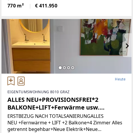
Grundstücksnummer129/2)Das Grundstück liegt in
770 m²
€ 411.950
Zone 5 - Wohngebiet und bietet
attraktiveBebauungsmöglichkeiten.
Heute
EIGENTUMSWOHNUNG 8010 GRAZ
ALLES NEU+PROVISIONSFREI*2
BALKONE+LIFT+Ferwärme usw.
(Provisionsfrei)
ERSTBEZUG NACH TOTALSANIERUNGALLES
NEU +Fernwärme + LIFT +2 Balkone+4 Zimmer Alles
getrennt begehbar+Neue Elektrik+Neue