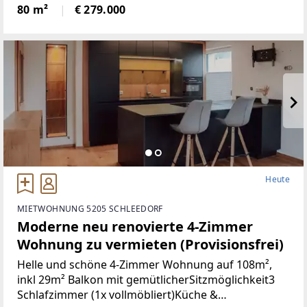
Türen+Neues Bad+Neuer Parkett+Neue
80 m²
€ 279.000
Heute
MIETWOHNUNG 5205 SCHLEEDORF
Moderne neu renovierte 4-Zimmer
Wohnung zu vermieten (Provisionsfrei)
Helle und schöne 4-Zimmer Wohnung auf 108m²,
inkl 29m² Balkon mit gemütlicherSitzmöglichkeit3
Schlafzimmer (1x vollmöbliert)Küche &