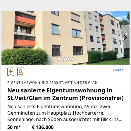
Heute
EIGENTUMSWOHNUNG 9300 ST. VEIT AN DER GLAN
Neu sanierte Eigentumswohnung in
St.Veit/Glan im Zentrum (Provisionsfrei)
Neu sanierte Eigentumswohnung, 45 m2, zwei
Gehminuten zum Hauptplatz,Hochparterre,
Sonnenlage, nach Süden ausgerichtet mit Blick ins
Grüne, mangelangt über nur 4 Stufen in die
50 m²
€ 136.000