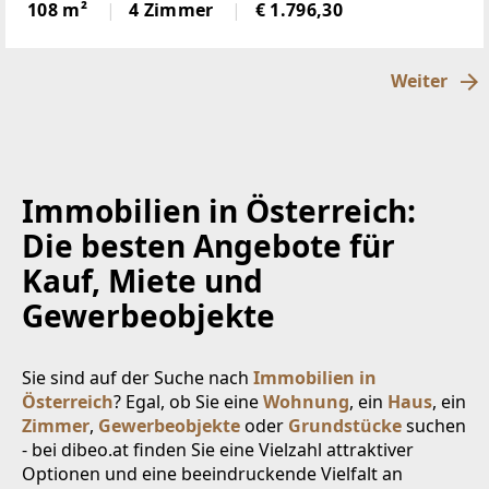
Wohnbereich (Küche mit Steinplatte und
108 m²
4 Zimmer
€ 1.796,30
hochwertigen Geräten)Badezimmer (neu)WC (neu)2
Weiter
Immobilien in Österreich:
Die besten Angebote für
Kauf, Miete und
Gewerbeobjekte
Sie sind auf der Suche nach
Immobilien in
Österreich
? Egal, ob Sie eine
Wohnung
, ein
Haus
, ein
Zimmer
,
Gewerbeobjekte
oder
Grundstücke
suchen
- bei dibeo.at finden Sie eine Vielzahl attraktiver
Optionen und eine beeindruckende Vielfalt an