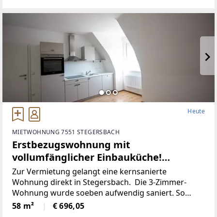
Heute
MIETWOHNUNG 7551 STEGERSBACH
Erstbezugswohnung mit
vollumfänglicher Einbauküche!
(Provisionsfrei)
Zur Vermietung gelangt eine kernsanierte
Wohnung direkt in Stegersbach. Die 3-Zimmer-
Wohnung wurde soeben aufwendig saniert. So
wurde unter anderem dieElektronik gänzlich
58 m²
€ 696,05
erneuert und für einen niedrigen