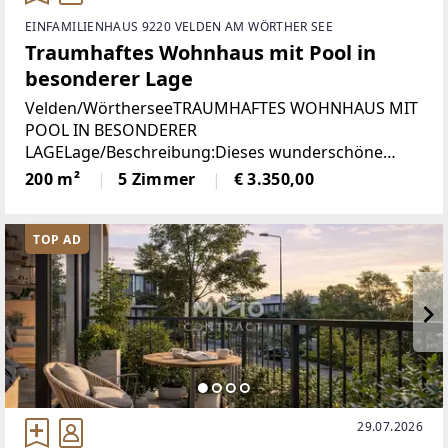
EINFAMILIENHAUS 9220 VELDEN AM WÖRTHER SEE
Traumhaftes Wohnhaus mit Pool in
besonderer Lage
Velden/WörtherseeTRAUMHAFTES WOHNHAUS MIT
POOL IN BESONDERER
LAGELage/Beschreibung:Dieses wunderschöne
Wohnhaus mit einer Wohnfläche von rund 200 m²
200 m²
5 Zimmer
€ 3.350,00
bietet alles was das Herz begehrt. Mit drei
Schlafzimmern und zwei Bädern im Obergeschoss
TOP AD
29.07.2026