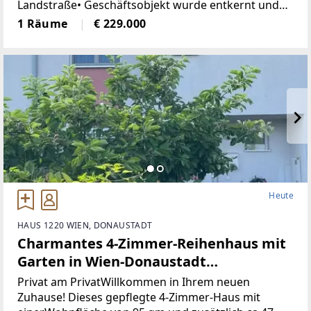
Landstraße• Geschäftsobjekt wurde entkernt und
generalsaniert• Klimatisiert (Klimaanlage)• neue
1 Räume
€ 229.000
Böden, neue Heizkörper•
Heute
HAUS 1220 WIEN, DONAUSTADT
Charmantes 4-Zimmer-Reihenhaus mit
Garten in Wien-Donaustadt
(Provisionsfrei)
Privat am PrivatWillkommen in Ihrem neuen
Zuhause! Dieses gepflegte 4-Zimmer-Haus mit