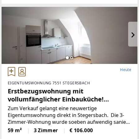
Heute
EIGENTUMSWOHNUNG 7551 STEGERSBACH
Erstbezugswohnung mit
vollumfänglicher Einbauküche!
(Provisionsfrei)
Zum Verkauf gelangt eine neuwertige
Eigentumswohnung direkt in Stegersbach. Die 3-
Zimmer-Wohnung wurde soeben aufwendig saniert.
So wurde unter anderem dieElektronik gänzlich
59 m²
3 Zimmer
€ 106.000
erneuert und für einen niedrigen