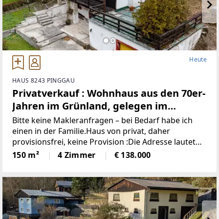
Heute
HAUS 8243 PINGGAU
Privatverkauf : Wohnhaus aus den 70er-
Jahren im Grünland, gelegen im
idyllischen Wechselgebiet
Bitte keine Makleranfragen – bei Bedarf habe ich
(Provisionsfrei)
einen in der Familie.Haus von privat, daher
provisionsfrei, keine Provision :Die Adresse lautet
“8243 Pinggau, Wiesenhöf 43“. Achtung : in
150 m²
4 Zimmer
€ 138.000
manchen Navis(auch