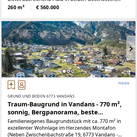
neben 5Schlafräumen, gibt es ein Wohnzimmer mit
260 m²
€ 560.000
neu renovierten Kachelofen,
Heute
GRUND UND BODEN 6773 VANDANS
Traum-Baugrund in Vandans - 770 m²,
sonnig, Bergpanorama, beste
Infrastruktur! (Provisionsfrei)
Familieneigenes Baugrundstück mit ca. 770 m² in
exzellenter Wohnlage im Herzendes Montafon
(Neben Zwischenbachstraße 19, 6773 Vandans -