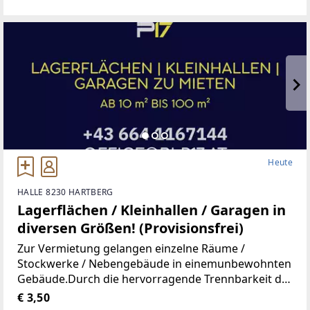
Wohnung, Kindergarten, Volksschule,Mittelschule,
Gymnasium,
Heute
HALLE 8230 HARTBERG
Lagerflächen / Kleinhallen / Garagen in
diversen Größen! (Provisionsfrei)
Zur Vermietung gelangen einzelne Räume /
Stockwerke / Nebengebäude in einemunbewohnten
Gebäude.Durch die hervorragende Trennbarkeit der
Räumlichkeiten, stehen Ihnen Größen vonca. 10 m²
€ 3,50
bis ca. 100 m² zur Verfügung.Aufgrund der