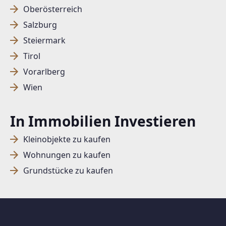
Oberösterreich
Salzburg
SUCHAGENT ANLEGEN FÜR DIE
Steiermark
AKTUELLEN SUCHKRITERIEN
Tirol
Dieser Filter wird viele Treffer erzeugen. Bitte setzen
Vorarlberg
Sie weitere Filter!
Wien
Treffer verfeinern
In Immobilien Investieren
Ich stimme der Verarbeitung meiner Daten, wie
in den
Datenschutzbestimmungen
beschrieben,
Kleinobjekte zu kaufen
zu.
Wohnungen zu kaufen
Grundstücke zu kaufen
Suchagent anlegen
Jetzt Suchagent anlegen