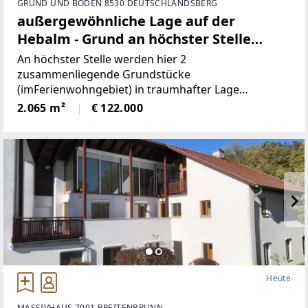
GRUND UND BODEN 8530 DEUTSCHLANDSBERG
außergewöhnliche Lage auf der
Hebalm - Grund an höchster Stelle
(Provisionsfrei)
An höchster Stelle werden hier 2
zusammenliegende Grundstücke
(imFerienwohngebiet) in traumhafter Lage
angeboten! Die beiden Grundstücke haben
2.065 m²
€ 122.000
inSumme 2.065m² (€59/ m²), sind süd-westlich
ausgerichtet und bieten perfekteAussicht auf etwa
1100
Heute
MASSIVHAUS 7091 BREITENBRUNN