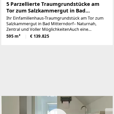
5 Parzellierte Traumgrundstücke am
Tor zum Salzkammergut in Bad
Mitterndorf - naturnah, zentral und
Ihr Einfamilienhaus-Traumgrundstück am Tor zum
voller Möglichkeiten (Provisionsfrei)
Salzkammergut in Bad Mitterndorf– Naturnah,
Zentral und Voller MöglichkeitenAuch eine
touristische Vermietung ist nach Absprache mit der
595 m²
€ 139.825
Gemeinde möglich.Die Loipe und Therme