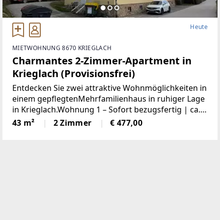
Heute
MIETWOHNUNG 8670 KRIEGLACH
Charmantes 2-Zimmer-Apartment in
Krieglach (Provisionsfrei)
Entdecken Sie zwei attraktive Wohnmöglichkeiten in
einem gepflegtenMehrfamilienhaus in ruhiger Lage
in Krieglach.Wohnung 1 – Sofort bezugsfertig | ca.
480 € BruttoFrisch und wie neu: Diese 43 m² große
43 m²
2 Zimmer
€ 477,00
Wohnung wurde komplett saniert. NeueKüche,