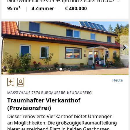
einerWohnfläche von 95 qm und zusätzlich ca.47 m2
Keller einem großzügigen Grundstückvon 197 qm
95 m²
4 Zimmer
€ 480.000
bietet Ihnen und Ihrer Familie den idealen
Rückzugsort.
Heute
MASSIVHAUS 7574 BURGAUBERG-NEUDAUBERG
Traumhafter Vierkanthof
(Provisionsfrei)
Dieser renovierte Vierkanthof bietet Unmengen
an Möglichkeiten. Die großzügigeRaumaufteilung
bietet ausreichend Platz in beiden Geschossen,