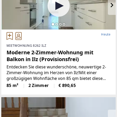
Heute
MIETWOHNUNG 8262 ILZ
Moderne 2-Zimmer-Wohnung mit
Balkon in Ilz (Provisionsfrei)
Entdecken Sie diese wunderschöne, neuwertige 2-
Zimmer-Wohnung im Herzen von Ilz!Mit einer
großzügigen Wohnfläche von 85 qm bietet diese
Wohnung den idealen Raumfür Singles oder Paare.
85 m²
2 Zimmer
€ 890,65
Die lichtdurchfluteten Räume überzeugen durch
einemoderne