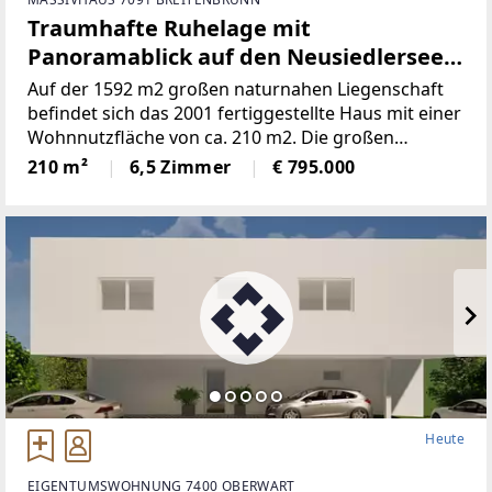
Traumhafte Ruhelage mit
Panoramablick auf den Neusiedlersee
(Provisionsfrei)
Auf der 1592 m2 großen naturnahen Liegenschaft
befindet sich das 2001 fertiggestellte Haus mit einer
Wohnnutzfläche von ca. 210 m2. Die großen
Fensterspenden viel Tageslicht und ermöglichen auf
210 m²
6,5 Zimmer
€ 795.000
mehreren Ebenen einenaußergewöhnlichen Blick
Heute
EIGENTUMSWOHNUNG 7400 OBERWART