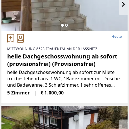
Heute
MIETWOHNUNG 8523 FRAUENTAL AN DER LASSNITZ
helle Dachgeschosswohnung ab sofort
(provisionsfrei) (Provisionsfrei)
helle Dachgeschosswohnung ab sofort zur Miete
frei bestehend aus: 1 WC, 1Badezimmer mit Dusche
und Badewanne, 3 Schlafzimmer, 1 sehr offenes
Wohnzimmermit Balkon und Kachelofen, 1 voll
5 Zimmer
€ 1.000,00
möbelierte Küche, 1 Abstellraum,
2Autostellplätze Miete