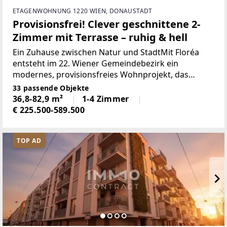
ETAGENWOHNUNG 1220 WIEN, DONAUSTADT
Provisionsfrei! Clever geschnittene 2-
Zimmer mit Terrasse – ruhig & hell
Ein Zuhause zwischen Natur und StadtMit Floréa
entsteht im 22. Wiener Gemeindebezirk ein
modernes, provisionsfreies Wohnprojekt, das
urbanes Wohnen mit einer naturnahen Umgebung
33 passende Objekte
verbindet. Die Wohnanlage umfasst 33
36,8-82,9 m²
1-4 Zimmer
Eigentumswohnungen sowie eine
€ 225.500-589.500
TOP AD