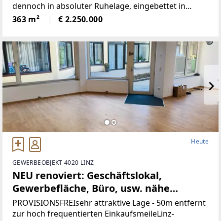
dennoch in absoluter Ruhelage, eingebettet in
wunderbare Natur.Die Liegenschaft bietet ein hohes
363 m²
€ 2.250.000
Maß an Privatsphäre, versprüht
historischenCharme
Heute
GEWERBEOBJEKT 4020 LINZ
NEU renoviert: Geschäftslokal,
Gewerbefläche, Büro, usw. nähe
Landstrasse-Linz (Provisionsfrei)
PROVISIONSFREIsehr attraktive Lage - 50m entfernt
zur hoch frequentierten EinkaufsmeileLinz-