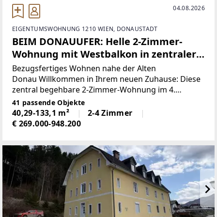
04.08.2026
EIGENTUMSWOHNUNG 1210 WIEN, DONAUSTADT
BEIM DONAUUFER: Helle 2-Zimmer-
Wohnung mit Westbalkon in zentraler
Lage
Bezugsfertiges Wohnen nahe der Alten
Donau Willkommen in Ihrem neuen Zuhause: Diese
zentral begehbare 2-Zimmer-Wohnung im 4.
Obergeschoss überzeugt mit rund 40 m²
41 passende Objekte
Wohnnutzfläche und einer besonders durchdachten
40,29-133,1 m²
2-4 Zimmer
Raumaufteilung – perfekt für
€ 269.000-948.200