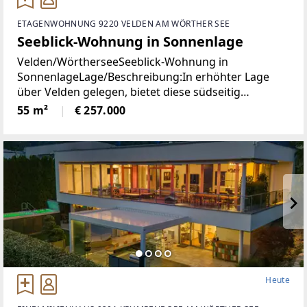
ETAGENWOHNUNG 9220 VELDEN AM WÖRTHER SEE
Seeblick-Wohnung in Sonnenlage
Velden/WörtherseeSeeblick-Wohnung in
SonnenlageLage/Beschreibung:In erhöhter Lage
über Velden gelegen, bietet diese südseitig
ausgerichtete Wohnung angenehme
55 m²
€ 257.000
Lichtverhältnisse und einen schönen Blick auf den
Wörthersee. Die Immobilie präsentiert
Heute