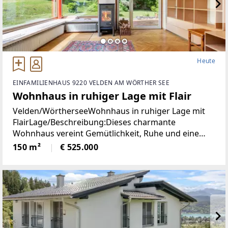
Heute
EINFAMILIENHAUS 9220 VELDEN AM WÖRTHER SEE
Wohnhaus in ruhiger Lage mit Flair
Velden/WörtherseeWohnhaus in ruhiger Lage mit
FlairLage/Beschreibung:Dieses charmante
Wohnhaus vereint Gemütlichkeit, Ruhe und eine
hohe Lebensqualität in unmittelbarer Nähe zum
150 m²
€ 525.000
Zentrum von Velden. Eingebettet in eine
angenehme Wohnumgebung