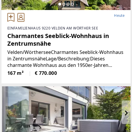
Heute
EINFAMILIENHAUS 9220 VELDEN AM WÖRTHER SEE
Charmantes Seeblick-Wohnhaus in
Zentrumsnähe
Velden/WörtherseeCharmantes Seeblick-Wohnhaus
in ZentrumsnäheLage/Beschreibung:Dieses
charmante Wohnhaus aus den 1950er-Jahren
vereint eine hervorragende Aussichtslage mit viel
167 m²
€ 770.000
Potenzial zur Verwirklichung individueller
Wohnideen. Dank