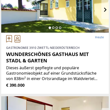
Heute
GASTRONOMIE 3910 ZWETTL-NIEDERÖSTERREICH
WUNDERSCHÖNES GASTHAUS MIT
STADL & GARTEN
Dieses äußerst gepflegte und populäre
Gastronomieobjekt auf einer Grundstücksfläche
von 838m² in einer Ortsrandlage im Waldviertel
bietet eine Vielzahl von Nutzungsmöglichkeiten wie
€ 390.000
zum Beispiel Restaurant der gehobenen
Gastronomie, traditionelles Gasthaus