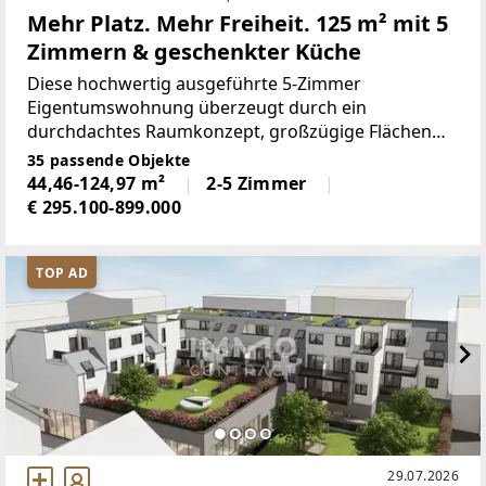
Mehr Platz. Mehr Freiheit. 125 m² mit 5
Zimmern & geschenkter Küche
Diese hochwertig ausgeführte 5-Zimmer
Eigentumswohnung überzeugt durch ein
durchdachtes Raumkonzept, großzügige Flächen
und eine moderne Ausstattung, die höchsten
35 passende Objekte
Wohnansprüchen gerecht wird. Die offen gestaltete,
44,46-124,97 m²
2-5 Zimmer
weitläufige Wohnküche bildet das zentrale
€ 295.100-899.000
TOP AD
29.07.2026