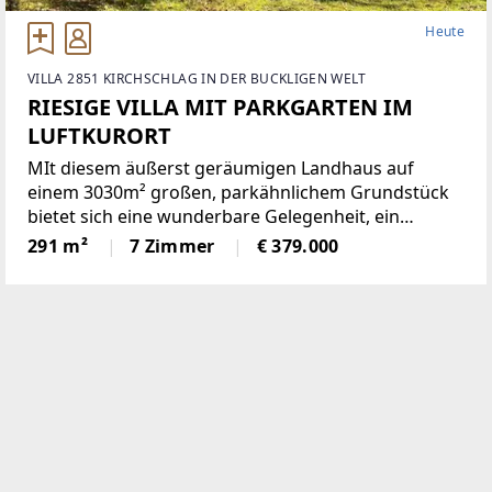
Heute
VILLA 2851 KIRCHSCHLAG IN DER BUCKLIGEN WELT
RIESIGE VILLA MIT PARKGARTEN IM
LUFTKURORT
MIt diesem äußerst geräumigen Landhaus auf
einem 3030m² großen, parkähnlichem Grundstück
bietet sich eine wunderbare Gelegenheit, ein
einmaliges Domizil in der beliebten Gemeinde
291 m²
7 Zimmer
€ 379.000
Krumbach zu schaffen!Das 1972 in Ziegelbauweise
errichtete Haus