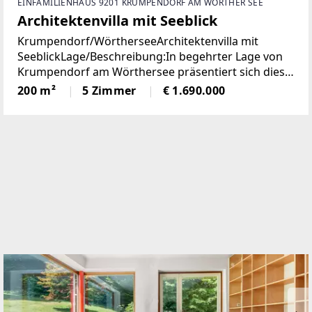
EINFAMILIENHAUS 9201 KRUMPENDORF AM WÖRTHER SEE
Architektenvilla mit Seeblick
Krumpendorf/WörtherseeArchitektenvilla mit
SeeblickLage/Beschreibung:In begehrter Lage von
Krumpendorf am Wörthersee präsentiert sich diese
herausragende Architekten-Villa als ein wahres
200 m²
5 Zimmer
€ 1.690.000
Refugium für Anspruchsvolle. Die im Jahr 2010
erbaute