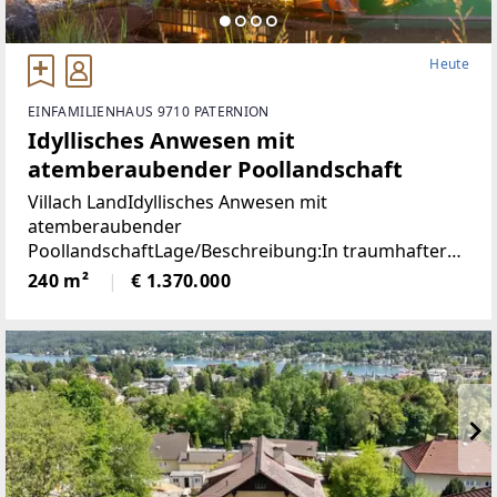
Heute
EINFAMILIENHAUS 9710 PATERNION
Idyllisches Anwesen mit
atemberaubender Poollandschaft
Villach LandIdyllisches Anwesen mit
atemberaubender
PoollandschaftLage/Beschreibung:In traumhafter
Lage von Feffernitz präsentiert sich dieses
240 m²
€ 1.370.000
außergewöhnliche Anwesen als wahres Refugium
für Ruhe- und Naturliebhaber. Eingebettet in eine