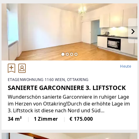
Heute
ETAGENWOHNUNG 1160 WIEN, OTTAKRING
SANIERTE GARCONNIERE 3. LIFTSTOCK
Wunderschön sanierte Garconniere in ruhiger Lage
im Herzen von Ottakring!Durch die erhöhte Lage im
3. Liftstock ist diese nach Nord und Süd
ausgerichtete Wohnung sehr hell und bietet eine
34 m²
1 Zimmer
€ 175.000
angenehme Wohnatmosphäre. Sie verfügt über
eine moderne Einbauküche,