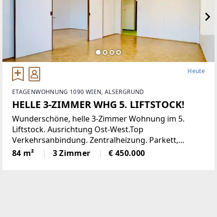
Heute
ETAGENWOHNUNG 1090 WIEN, ALSERGRUND
HELLE 3-ZIMMER WHG 5. LIFTSTOCK!
Wunderschöne, helle 3-Zimmer Wohnung im 5.
Liftstock. Ausrichtung Ost-West.Top
Verkehrsanbindung. Zentralheizung. Parkett,
Jalousien, Abstellraum. Kellerabteil.Diese
84 m²
3 Zimmer
€ 450.000
lichtdurchflutete Etagenwohnung bietet reichlich
Platz auf einer Wohnfläche von