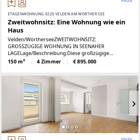
Heute
ETAGENWOHNUNG 9220 VELDEN AM WÖRTHER SEE
Zweitwohnsitz: Eine Wohnung wie ein
Haus
Velden/WörtherseeZWEITWOHNSITZ:
GROSSZÜGIGE WOHNUNG IN SEENAHER
LAGELage/Beschreibung:Diese großzügige
Wohnung vereint hohen Wohnkomfort mit einer
150 m²
4 Zimmer
€ 895.000
seltenen Zweitwohnsitzwidmung und traumhaftem
Ausblick. Auf rund 150 m² erwartet Sie ein
Heute