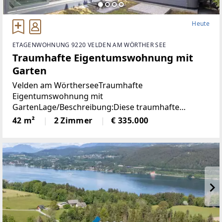
Heute
ETAGENWOHNUNG 9220 VELDEN AM WÖRTHER SEE
Traumhafte Eigentumswohnung mit
Garten
Velden am WörtherseeTraumhafte
Eigentumswohnung mit
GartenLage/Beschreibung:Diese traumhafte
Gartenwohnung liegt nur 800 Meter vom Zentrum
42 m²
2 Zimmer
€ 335.000
Veldens entfernt und bietet eine perfekte
Kombination aus Ruhe und Nähe zum Zentrum.
Dank der westlichen