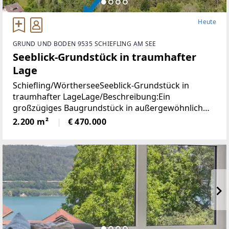
Heute
GRUND UND BODEN 9535 SCHIEFLING AM SEE
Seeblick-Grundstück in traumhafter
Lage
Schiefling/WörtherseeSeeblick-Grundstück in
traumhafter LageLage/Beschreibung:Ein
großzügiges Baugrundstück in außergewöhnlich
ruhiger Aussichtslage mit beeindruckendem
2.200 m²
€ 470.000
Weitblick über den Wörthersee und die umliegende
Naturlandschaft.