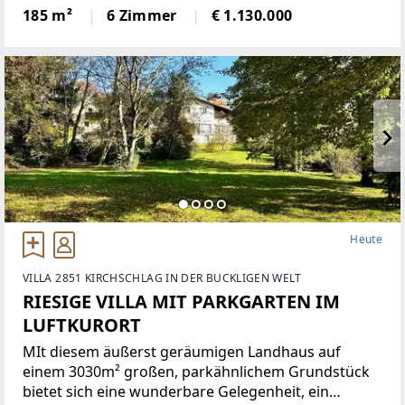
gemeinsames Leben schafft: Dieses grosszügige
185 m²
6 Zimmer
€ 1.130.000
Townhouse mit rund 185 m² Wohnfläche überzeugt
durch eine klare
Heute
VILLA 2851 KIRCHSCHLAG IN DER BUCKLIGEN WELT
RIESIGE VILLA MIT PARKGARTEN IM
LUFTKURORT
MIt diesem äußerst geräumigen Landhaus auf
einem 3030m² großen, parkähnlichem Grundstück
bietet sich eine wunderbare Gelegenheit, ein