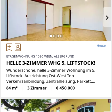
Heute
ETAGENWOHNUNG 1090 WIEN, ALSERGRUND
HELLE 3-ZIMMER WHG 5. LIFTSTOCK!
Wunderschöne, helle 3-Zimmer Wohnung im 5.
Liftstock. Ausrichtung Ost-West.Top
Verkehrsanbindung. Zentralheizung. Parkett,
Jalousien, Abstellraum. Kellerabteil.Diese
84 m²
3 Zimmer
€ 450.000
lichtdurchflutete Etagenwohnung bietet reichlich
Platz auf einer Wohnfläche von