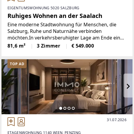
EIGENTUMSWOHNUNG 5020 SALZBURG
Ruhiges Wohnen an der Saalach
Eine moderne Stadtwohnung für Menschen, die
Salzburg, Ruhe und Naturnähe verbinden
möchten.In verkehrsberuhigter Lage am Ende einer
Sackgasse befindet sich diese gepflegte Wohnung
81,6 m²
3 Zimmer
€ 549.000
nur wenige Schritte von der Saalach entfernt. Sie
verbindet ruhiges
TOP AD
31.07.2026
ETAGENWOHNUNG 1140 WIEN, PENZING