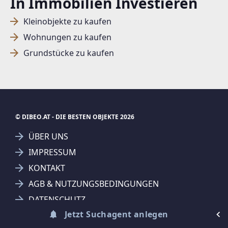
In Immobilien Investieren
Kleinobjekte zu kaufen
SUCHAGENT ANLEGEN FÜR DIE
Wohnungen zu kaufen
AKTUELLEN SUCHKRITERIEN
Grundstücke zu kaufen
Dieser Filter wird viele Treffer erzeugen. Bitte setzen
Sie weitere Filter!
Treffer verfeinern
© DIBEO.AT - DIE BESTEN OBJEKTE 2026
Ich stimme der Verarbeitung meiner Daten, wie
in den
Datenschutzbestimmungen
beschrieben,
ÜBER UNS
zu.
IMPRESSUM
KONTAKT
AGB & NUTZUNGSBEDINGUNGEN
DATENSCHUTZ
Suchagent anlegen
Jetzt Suchagent anlegen
FAQ