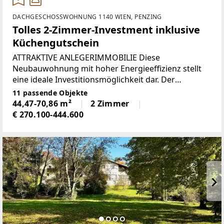
DACHGESCHOSSWOHNUNG 1140 WIEN, PENZING
Tolles 2-Zimmer-Investment inklusive
Küchengutschein
ATTRAKTIVE ANLEGERIMMOBILIE Diese
Neubauwohnung mit hoher Energieeffizienz stellt
eine ideale Investitionsmöglichkeit dar. Der
großzügige, gut nutzbare Grundriss sowie die
11 passende Objekte
große Terrasse entsprechen exakt den
44,47-70,86 m²
2 Zimmer
Anforderungen des aktuellen Mietmarktes
€ 270.100-444.600