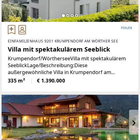
Heute
EINFAMILIENHAUS 9201 KRUMPENDORF AM WÖRTHER SEE
Villa mit spektakulärem Seeblick
Krumpendorf/WörtherseeVilla mit spektakulärem
SeeblickLage/Beschreibung:Diese
außergewöhnliche Villa in Krumpendorf am
Wörthersee vereint großzügiges Wohnen, exklusive
335 m²
€ 1.390.000
Ausstattung und eine unvergleichliche Aussicht in
einer der begehrtesten