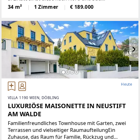
ausgerichtete Wohnung sehr hell und bietet eine
34 m²
1 Zimmer
€ 189.000
angenehme Wohnatmosphäre. Sie verfügt über
eine moderne Einbauküche,
Heute
VILLA 1190 WIEN, DÖBLING
LUXURIÖSE MAISONETTE IN NEUSTIFT
AM WALDE
Familienfreundliches Townhouse mit Garten, zwei
Terrassen und vielseitiger RaumaufteilungEin
Zuhause, das Raum für Familie, Rückzug und