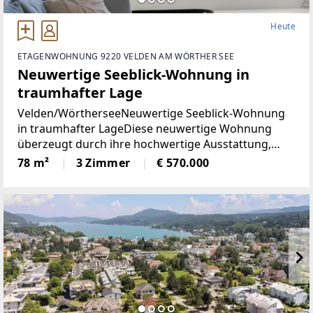
Heute
ETAGENWOHNUNG 9220 VELDEN AM WÖRTHER SEE
Neuwertige Seeblick-Wohnung in
traumhafter Lage
Velden/WörtherseeNeuwertige Seeblick-Wohnung
in traumhafter LageDiese neuwertige Wohnung
überzeugt durch ihre hochwertige Ausstattung,
durchdachte Raumaufteilung und einen
78 m²
3 Zimmer
€ 570.000
eindrucksvollen Blick auf den Wörthersee. Auf rund
78 m² Wohnfläche