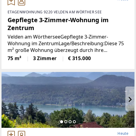
ETAGENWOHNUNG 9220 VELDEN AM WÖRTHER SEE
Gepflegte 3-Zimmer-Wohnung im
Zentrum
Velden am WörtherseeGepflegte 3-Zimmer-
Wohnung im ZentrumLage/Beschreibung:Diese 75
m² große Wohnung überzeugt durch ihre
durchdachte Raumaufteilung und ihre
75 m²
3 Zimmer
€ 315.000
ausgezeichnete Lage im Zentrum von Velden. Zwei
Schlafzimmer bieten ausreichend
Heute