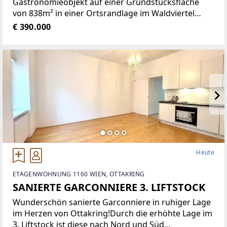
Gastronomieobjekt auf einer Grundstücksfläche
von 838m² in einer Ortsrandlage im Waldviertel
bietet eine Vielzahl von Nutzungsmöglichkeiten wie
€ 390.000
zum Beispiel Restaurant der gehobenen
Gastronomie, traditionelles Gasthaus
Heute
ETAGENWOHNUNG 1160 WIEN, OTTAKRING
SANIERTE GARCONNIERE 3. LIFTSTOCK
Wunderschön sanierte Garconniere in ruhiger Lage
im Herzen von Ottakring!Durch die erhöhte Lage im
3. Liftstock ist diese nach Nord und Süd