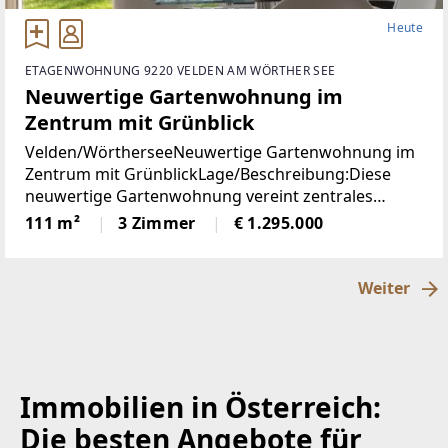
Heute
ETAGENWOHNUNG 9220 VELDEN AM WÖRTHER SEE
Neuwertige Gartenwohnung im
Zentrum mit Grünblick
Velden/WörtherseeNeuwertige Gartenwohnung im
Zentrum mit GrünblickLage/Beschreibung:Diese
neuwertige Gartenwohnung vereint zentrales
Wohnen mit einer außergewöhnlich ruhigen Lage
111 m²
3 Zimmer
€ 1.295.000
im Herzen von Velden am Wörthersee. Sämtliche
infrastrukturellen
Weiter
Immobilien in Österreich:
Die besten Angebote für