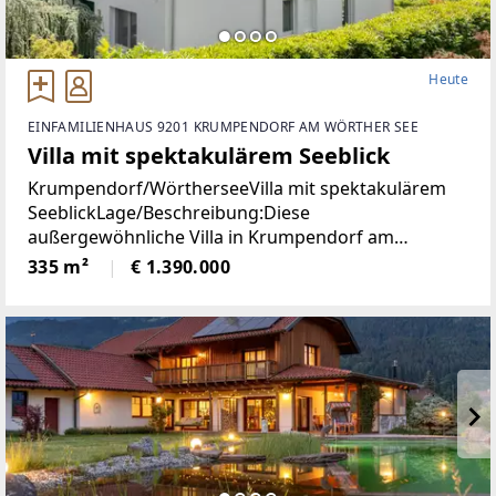
Heute
EINFAMILIENHAUS 9201 KRUMPENDORF AM WÖRTHER SEE
Villa mit spektakulärem Seeblick
Krumpendorf/WörtherseeVilla mit spektakulärem
SeeblickLage/Beschreibung:Diese
außergewöhnliche Villa in Krumpendorf am
Wörthersee vereint großzügiges Wohnen, exklusive
335 m²
€ 1.390.000
Ausstattung und eine unvergleichliche Aussicht in
einer der begehrtesten