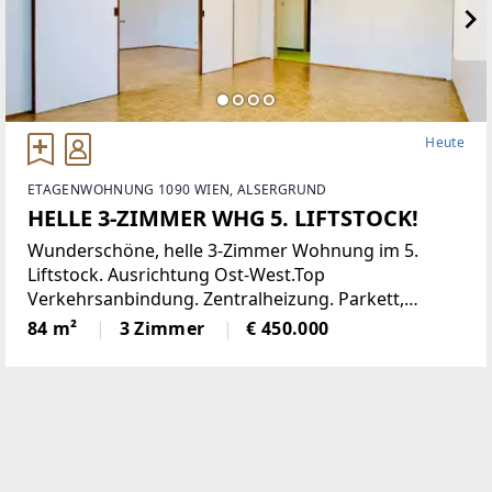
Heute
ETAGENWOHNUNG 1090 WIEN, ALSERGRUND
HELLE 3-ZIMMER WHG 5. LIFTSTOCK!
Wunderschöne, helle 3-Zimmer Wohnung im 5.
Liftstock. Ausrichtung Ost-West.Top
Verkehrsanbindung. Zentralheizung. Parkett,
Jalousien, Abstellraum. Kellerabteil.Diese
84 m²
3 Zimmer
€ 450.000
lichtdurchflutete Etagenwohnung bietet reichlich
Platz auf einer Wohnfläche von