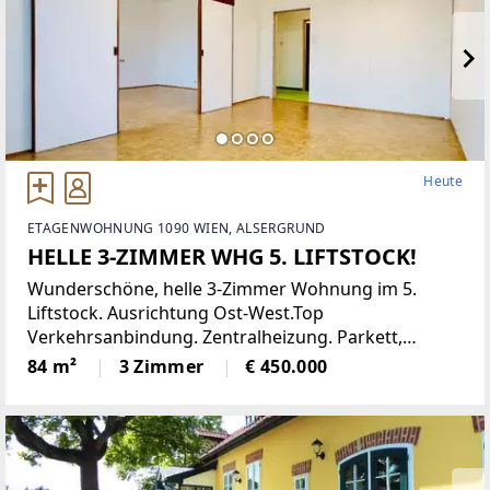
Heute
ETAGENWOHNUNG 1090 WIEN, ALSERGRUND
HELLE 3-ZIMMER WHG 5. LIFTSTOCK!
Wunderschöne, helle 3-Zimmer Wohnung im 5.
Liftstock. Ausrichtung Ost-West.Top
Verkehrsanbindung. Zentralheizung. Parkett,
Jalousien, Abstellraum. Kellerabteil.Diese
84 m²
3 Zimmer
€ 450.000
lichtdurchflutete Etagenwohnung bietet reichlich
Platz auf einer Wohnfläche von