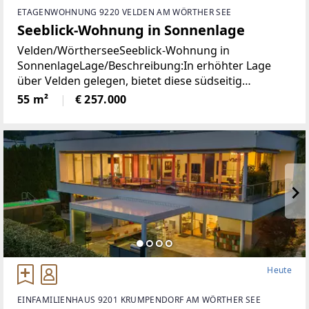
ETAGENWOHNUNG 9220 VELDEN AM WÖRTHER SEE
Seeblick-Wohnung in Sonnenlage
Velden/WörtherseeSeeblick-Wohnung in
SonnenlageLage/Beschreibung:In erhöhter Lage
über Velden gelegen, bietet diese südseitig
ausgerichtete Wohnung angenehme
55 m²
€ 257.000
Lichtverhältnisse und einen schönen Blick auf den
Wörthersee. Die Immobilie präsentiert
Heute
EINFAMILIENHAUS 9201 KRUMPENDORF AM WÖRTHER SEE