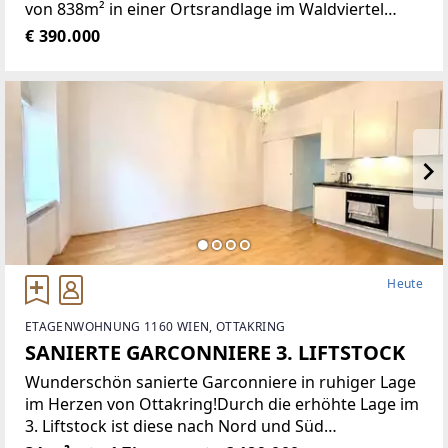
von 838m² in einer Ortsrandlage im Waldviertel
bietet eine Vielzahl von Nutzungsmöglichkeiten wie
€ 390.000
zum Beispiel Restaurant der gehobenen
Gastronomie, traditionelles Gasthaus
Heute
ETAGENWOHNUNG 1160 WIEN, OTTAKRING
SANIERTE GARCONNIERE 3. LIFTSTOCK
Wunderschön sanierte Garconniere in ruhiger Lage
im Herzen von Ottakring!Durch die erhöhte Lage im
3. Liftstock ist diese nach Nord und Süd