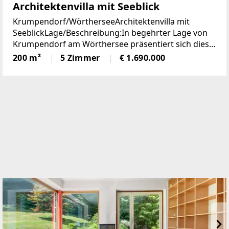
Architektenvilla mit Seeblick
Krumpendorf/WörtherseeArchitektenvilla mit
SeeblickLage/Beschreibung:In begehrter Lage von
Krumpendorf am Wörthersee präsentiert sich diese
herausragende Architekten-Villa als ein wahres
200 m²
5 Zimmer
€ 1.690.000
Refugium für Anspruchsvolle. Die im Jahr 2010
erbaute