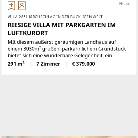
Heute
VILLA 2851 KIRCHSCHLAG IN DER BUCKLIGEN WELT
RIESIGE VILLA MIT PARKGARTEN IM
LUFTKURORT
MIt diesem äußerst geräumigen Landhaus auf
einem 3030m² großen, parkähnlichem Grundstück
bietet sich eine wunderbare Gelegenheit, ein
einmaliges Domizil in der beliebten Gemeinde
291 m²
7 Zimmer
€ 379.000
Krumbach zu schaffen!Das 1972 in Ziegelbauweise
errichtete Haus