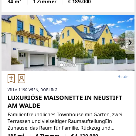
ausgerichtete Wohnung sehr hell und bietet eine
34 m²
1 Zimmer
€ 189.000
angenehme Wohnatmosphäre. Sie verfügt über
eine moderne Einbauküche,
Heute
VILLA 1190 WIEN, DÖBLING
LUXURIÖSE MAISONETTE IN NEUSTIFT
AM WALDE
Familienfreundliches Townhouse mit Garten, zwei
Terrassen und vielseitiger RaumaufteilungEin
Zuhause, das Raum für Familie, Rückzug und
gemeinsames Leben schafft: Dieses grosszügige