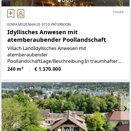
Heute
EINFAMILIENHAUS 9710 PATERNION
Idyllisches Anwesen mit
atemberaubender Poollandschaft
Villach LandIdyllisches Anwesen mit
atemberaubender
PoollandschaftLage/Beschreibung:In traumhafter
Lage von Feffernitz präsentiert sich dieses
240 m²
€ 1.370.000
außergewöhnliche Anwesen als wahres Refugium
für Ruhe- und Naturliebhaber. Eingebettet in eine