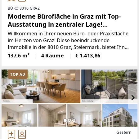
BÜRO 8010 GRAZ
Moderne Bürofläche in Graz mit Top-
Ausstattung in zentraler Lage!
Radetzkystraße 1
Willkommen in Ihrer neuen Büro- oder Praxisfläche
im Herzen von Graz! Diese beeindruckende
Immobilie in der 8010 Graz, Steiermark, bietet Ihnen
nicht nur eine erstklassige Lage, sondern auch alle
137,6 m²
4 Räume
€ 1.413,86
Annehmlichkeiten, die Sie für Ihr erfolgreiches
Arbeiten
TOP AD
Gestern