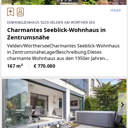
Heute
EINFAMILIENHAUS 9220 VELDEN AM WÖRTHER SEE
Charmantes Seeblick-Wohnhaus in
Zentrumsnähe
Velden/WörtherseeCharmantes Seeblick-Wohnhaus
in ZentrumsnäheLage/Beschreibung:Dieses
charmante Wohnhaus aus den 1950er-Jahren
vereint eine hervorragende Aussichtslage mit viel
167 m²
€ 770.000
Potenzial zur Verwirklichung individueller
Wohnideen. Dank