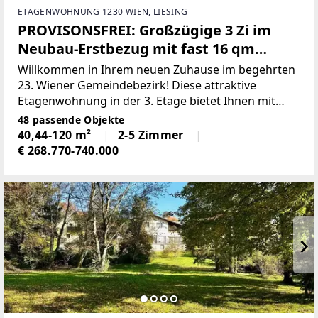
ETAGENWOHNUNG 1230 WIEN, LIESING
PROVISONSFREI: Großzügige 3 Zi im
Neubau-Erstbezug mit fast 16 qm
Balkon
Willkommen in Ihrem neuen Zuhause im begehrten
23. Wiener Gemeindebezirk! Diese attraktive
Etagenwohnung in der 3. Etage bietet Ihnen mit
83,27 m² Wohnfläche ein modernes und
48 passende Objekte
komfortables Wohngefühl in bester Lage.Die
40,44-120 m²
2-5 Zimmer
Wohnung besticht durch ihre
€ 268.770-740.000