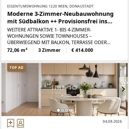
EIGENTUMSWOHNUNG 1220 WIEN, DONAUSTADT
Moderne 3-Zimmer-Neubauwohnung
mit Südbalkon ++ Provisionsfrei ins
Eigenheim
WEITERE ATTRAKTIVE 1- BIS 4-ZIMMER-
WOHNUNGEN SOWIE TOWNHOUSES –
ÜBERWIEGEND MIT BALKON, TERRASSE ODER
EIGENGARTEN – EBENFALLS PROVISIONSFREI
72,06 m²
3 Zimmer
€ 414.000
VERFÜGBAR.In einer der beliebtesten Wohnlagen
des 22. Wiener Gemeindebezirks erwartet Sie diese
hochwertige
TOP AD
04.08.2026