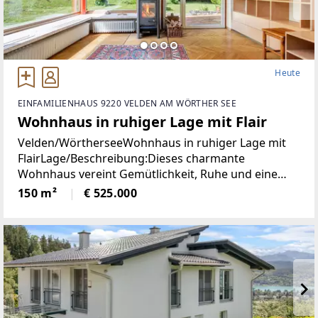
Heute
EINFAMILIENHAUS 9220 VELDEN AM WÖRTHER SEE
Wohnhaus in ruhiger Lage mit Flair
Velden/WörtherseeWohnhaus in ruhiger Lage mit
FlairLage/Beschreibung:Dieses charmante
Wohnhaus vereint Gemütlichkeit, Ruhe und eine
hohe Lebensqualität in unmittelbarer Nähe zum
150 m²
€ 525.000
Zentrum von Velden. Eingebettet in eine
angenehme Wohnumgebung