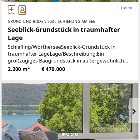
Heute
GRUND UND BODEN 9535 SCHIEFLING AM SEE
Seeblick-Grundstück in traumhafter
Lage
Schiefling/WörtherseeSeeblick-Grundstück in
traumhafter LageLage/Beschreibung:Ein
großzügiges Baugrundstück in außergewöhnlich
ruhiger Aussichtslage mit beeindruckendem
2.200 m²
€ 470.000
Weitblick über den Wörthersee und die umliegende
Naturlandschaft.