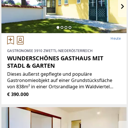
Heute
GASTRONOMIE 3910 ZWETTL-NIEDERÖSTERREICH
WUNDERSCHÖNES GASTHAUS MIT
STADL & GARTEN
Dieses äußerst gepflegte und populäre
Gastronomieobjekt auf einer Grundstücksfläche
von 838m² in einer Ortsrandlage im Waldviertel
bietet eine Vielzahl von Nutzungsmöglichkeiten wie
€ 390.000
zum Beispiel Restaurant der gehobenen
Gastronomie, traditionelles Gasthaus