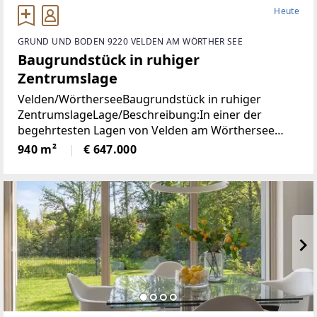
Heute
GRUND UND BODEN 9220 VELDEN AM WÖRTHER SEE
Baugrundstück in ruhiger
Zentrumslage
Velden/WörtherseeBaugrundstück in ruhiger
ZentrumslageLage/Beschreibung:In einer der
begehrtesten Lagen von Velden am Wörthersee
befindet sich dieses ca. 940 m² große Grundstück,
940 m²
€ 647.000
das mit seiner ruhigen und dennoch zentralen Lage
überzeugt.