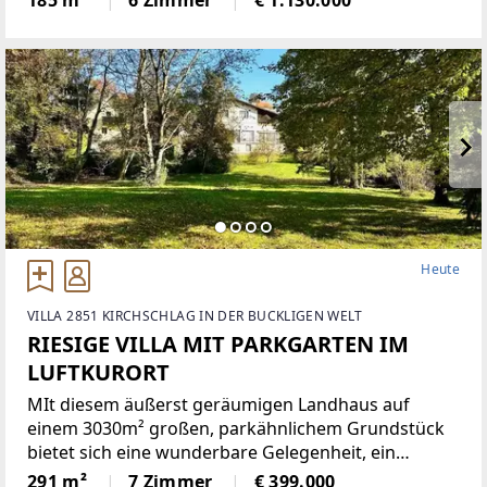
185 m²
6 Zimmer
€ 1.130.000
Townhouse mit rund 185 m² Wohnfläche überzeugt
durch eine klare
Heute
VILLA 2851 KIRCHSCHLAG IN DER BUCKLIGEN WELT
RIESIGE VILLA MIT PARKGARTEN IM
LUFTKURORT
MIt diesem äußerst geräumigen Landhaus auf
einem 3030m² großen, parkähnlichem Grundstück
bietet sich eine wunderbare Gelegenheit, ein
einmaliges Domizil in der beliebten Gemeinde
291 m²
7 Zimmer
€ 399.000