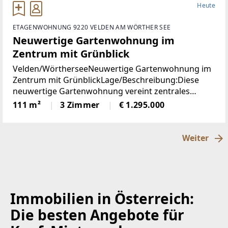
Heute
ETAGENWOHNUNG 9220 VELDEN AM WÖRTHER SEE
Neuwertige Gartenwohnung im
Zentrum mit Grünblick
Velden/WörtherseeNeuwertige Gartenwohnung im
Zentrum mit GrünblickLage/Beschreibung:Diese
neuwertige Gartenwohnung vereint zentrales
Wohnen mit einer außergewöhnlich ruhigen Lage
111 m²
3 Zimmer
€ 1.295.000
im Herzen von Velden am Wörthersee. Sämtliche
infrastrukturellen
Weiter
Immobilien in Österreich:
Die besten Angebote für