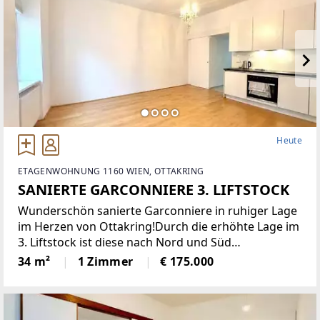
Heute
ETAGENWOHNUNG 1160 WIEN, OTTAKRING
SANIERTE GARCONNIERE 3. LIFTSTOCK
Wunderschön sanierte Garconniere in ruhiger Lage
im Herzen von Ottakring!Durch die erhöhte Lage im
3. Liftstock ist diese nach Nord und Süd
ausgerichtete Wohnung sehr hell und bietet eine
34 m²
1 Zimmer
€ 175.000
angenehme Wohnatmosphäre. Sie verfügt über
eine moderne Einbauküche,