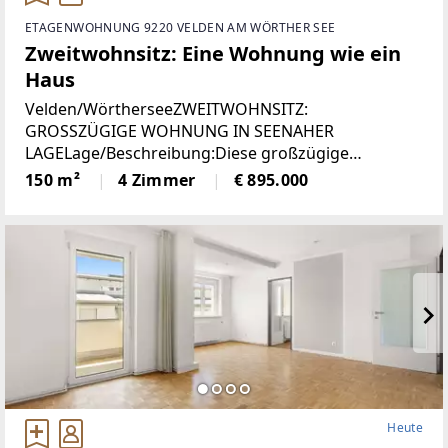
ETAGENWOHNUNG 9220 VELDEN AM WÖRTHER SEE
Zweitwohnsitz: Eine Wohnung wie ein
Haus
Velden/WörtherseeZWEITWOHNSITZ:
GROSSZÜGIGE WOHNUNG IN SEENAHER
LAGELage/Beschreibung:Diese großzügige
Wohnung vereint hohen Wohnkomfort mit einer
150 m²
4 Zimmer
€ 895.000
seltenen Zweitwohnsitzwidmung und traumhaftem
Ausblick. Auf rund 150 m² erwartet Sie ein
Heute