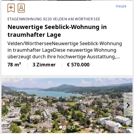
Heute
ETAGENWOHNUNG 9220 VELDEN AM WÖRTHER SEE
Neuwertige Seeblick-Wohnung in
traumhafter Lage
Velden/WörtherseeNeuwertige Seeblick-Wohnung
in traumhafter LageDiese neuwertige Wohnung
überzeugt durch ihre hochwertige Ausstattung,
durchdachte Raumaufteilung und einen
78 m²
3 Zimmer
€ 570.000
eindrucksvollen Blick auf den Wörthersee. Auf rund
78 m² Wohnfläche