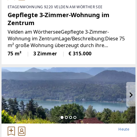
ETAGENWOHNUNG 9220 VELDEN AM WÖRTHER SEE
Gepflegte 3-Zimmer-Wohnung im
Zentrum
Velden am WörtherseeGepflegte 3-Zimmer-
Wohnung im ZentrumLage/Beschreibung:Diese 75
m² große Wohnung überzeugt durch ihre
durchdachte Raumaufteilung und ihre
75 m²
3 Zimmer
€ 315.000
ausgezeichnete Lage im Zentrum von Velden. Zwei
Schlafzimmer bieten ausreichend
Heute