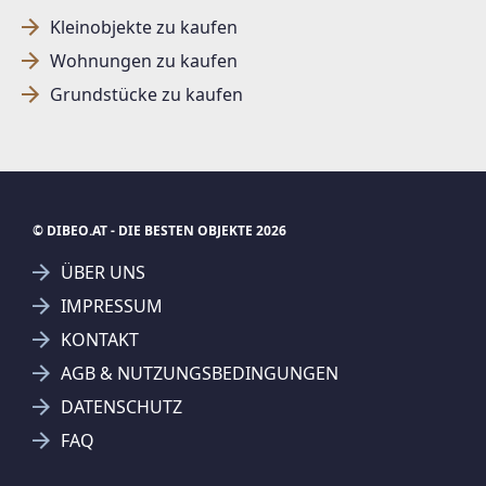
Kleinobjekte zu kaufen
Wohnungen zu kaufen
SUCHAGENT ANLEGEN FÜR DIE
Grundstücke zu kaufen
AKTUELLEN SUCHKRITERIEN
Dieser Filter wird viele Treffer erzeugen. Bitte setzen
Sie weitere Filter!
Treffer verfeinern
© DIBEO.AT - DIE BESTEN OBJEKTE 2026
Ich stimme der Verarbeitung meiner Daten, wie
ÜBER UNS
in den
Datenschutzbestimmungen
beschrieben,
IMPRESSUM
zu.
KONTAKT
AGB & NUTZUNGSBEDINGUNGEN
DATENSCHUTZ
Suchagent anlegen
FAQ
Jetzt Suchagent anlegen