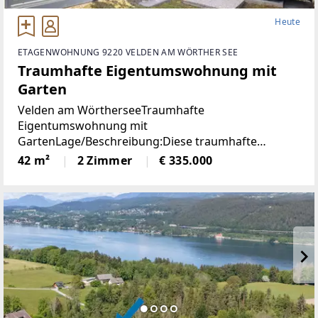
Heute
ETAGENWOHNUNG 9220 VELDEN AM WÖRTHER SEE
Traumhafte Eigentumswohnung mit
Garten
Velden am WörtherseeTraumhafte
Eigentumswohnung mit
GartenLage/Beschreibung:Diese traumhafte
Gartenwohnung liegt nur 800 Meter vom Zentrum
42 m²
2 Zimmer
€ 335.000
Veldens entfernt und bietet eine perfekte
Kombination aus Ruhe und Nähe zum Zentrum.
Dank der westlichen