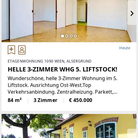
Heute
ETAGENWOHNUNG 1090 WIEN, ALSERGRUND
HELLE 3-ZIMMER WHG 5. LIFTSTOCK!
Wunderschöne, helle 3-Zimmer Wohnung im 5.
Liftstock. Ausrichtung Ost-West.Top
Verkehrsanbindung. Zentralheizung. Parkett,
Jalousien, Abstellraum. Kellerabteil.Diese
84 m²
3 Zimmer
€ 450.000
lichtdurchflutete Etagenwohnung bietet reichlich
Platz auf einer Wohnfläche von