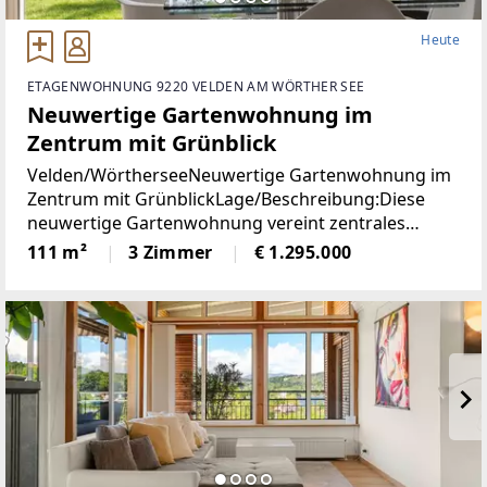
Heute
ETAGENWOHNUNG 9220 VELDEN AM WÖRTHER SEE
Neuwertige Gartenwohnung im
Zentrum mit Grünblick
Velden/WörtherseeNeuwertige Gartenwohnung im
Zentrum mit GrünblickLage/Beschreibung:Diese
neuwertige Gartenwohnung vereint zentrales
Wohnen mit einer außergewöhnlich ruhigen Lage
111 m²
3 Zimmer
€ 1.295.000
im Herzen von Velden am Wörthersee. Sämtliche
infrastrukturellen