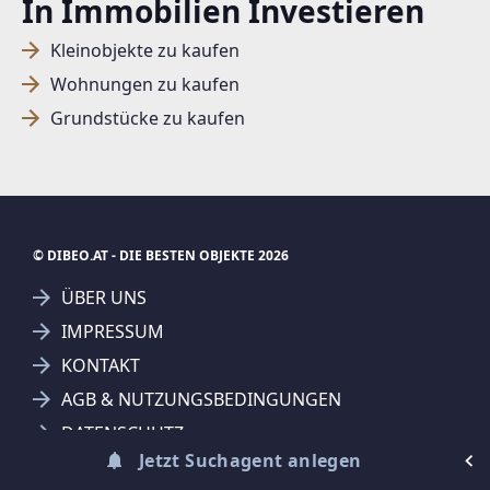
In Immobilien Investieren
Kleinobjekte zu kaufen
SUCHAGENT ANLEGEN FÜR DIE
Wohnungen zu kaufen
AKTUELLEN SUCHKRITERIEN
Grundstücke zu kaufen
Dieser Filter wird viele Treffer erzeugen. Bitte setzen
Sie weitere Filter!
Treffer verfeinern
Ich stimme der Verarbeitung meiner Daten, wie
© DIBEO.AT - DIE BESTEN OBJEKTE 2026
in den
Datenschutzbestimmungen
beschrieben,
ÜBER UNS
zu.
IMPRESSUM
KONTAKT
AGB & NUTZUNGSBEDINGUNGEN
DATENSCHUTZ
Suchagent anlegen
Jetzt Suchagent anlegen
FAQ