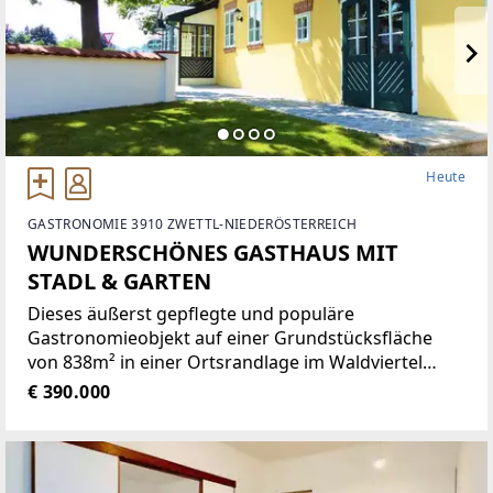
Heute
GASTRONOMIE 3910 ZWETTL-NIEDERÖSTERREICH
WUNDERSCHÖNES GASTHAUS MIT
STADL & GARTEN
Dieses äußerst gepflegte und populäre
Gastronomieobjekt auf einer Grundstücksfläche
von 838m² in einer Ortsrandlage im Waldviertel
bietet eine Vielzahl von Nutzungsmöglichkeiten wie
€ 390.000
zum Beispiel Restaurant der gehobenen
Gastronomie, traditionelles Gasthaus