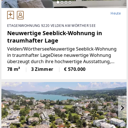
Heute
ETAGENWOHNUNG 9220 VELDEN AM WÖRTHER SEE
Neuwertige Seeblick-Wohnung in
traumhafter Lage
Velden/WörtherseeNeuwertige Seeblick-Wohnung
in traumhafter LageDiese neuwertige Wohnung
überzeugt durch ihre hochwertige Ausstattung,
durchdachte Raumaufteilung und einen
78 m²
3 Zimmer
€ 570.000
eindrucksvollen Blick auf den Wörthersee. Auf rund
78 m² Wohnfläche