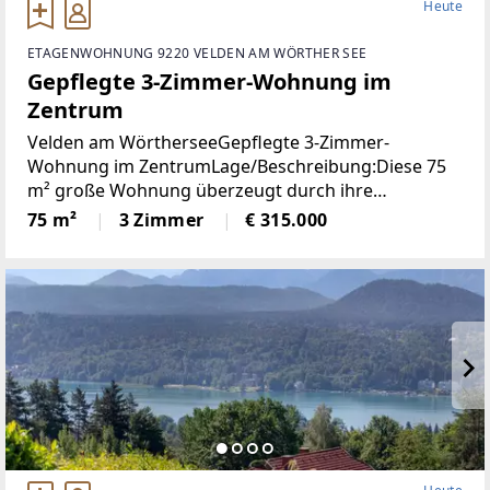
Heute
ETAGENWOHNUNG 9220 VELDEN AM WÖRTHER SEE
Gepflegte 3-Zimmer-Wohnung im
Zentrum
Velden am WörtherseeGepflegte 3-Zimmer-
Wohnung im ZentrumLage/Beschreibung:Diese 75
m² große Wohnung überzeugt durch ihre
durchdachte Raumaufteilung und ihre
75 m²
3 Zimmer
€ 315.000
ausgezeichnete Lage im Zentrum von Velden. Zwei
Schlafzimmer bieten ausreichend