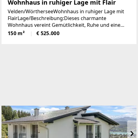
Wohnhaus in ruhiger Lage mit Flair
Velden/WörtherseeWohnhaus in ruhiger Lage mit
FlairLage/Beschreibung:Dieses charmante
Wohnhaus vereint Gemütlichkeit, Ruhe und eine
hohe Lebensqualität in unmittelbarer Nähe zum
150 m²
€ 525.000
Zentrum von Velden. Eingebettet in eine
angenehme Wohnumgebung