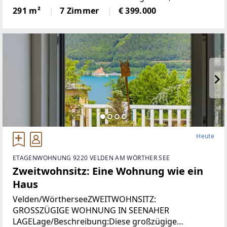
einmaliges Domizil in der beliebten Gemeinde
291 m²
7 Zimmer
€ 399.000
Krumbach zu schaffen!Das 1972 in Ziegelbauweise
errichtete Haus
Heute
ETAGENWOHNUNG 9220 VELDEN AM WÖRTHER SEE
Zweitwohnsitz: Eine Wohnung wie ein
Haus
Velden/WörtherseeZWEITWOHNSITZ:
GROSSZÜGIGE WOHNUNG IN SEENAHER
LAGELage/Beschreibung:Diese großzügige