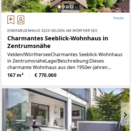
Heute
EINFAMILIENHAUS 9220 VELDEN AM WÖRTHER SEE
Charmantes Seeblick-Wohnhaus in
Zentrumsnähe
Velden/WörtherseeCharmantes Seeblick-Wohnhaus
in ZentrumsnäheLage/Beschreibung:Dieses
charmante Wohnhaus aus den 1950er-Jahren
vereint eine hervorragende Aussichtslage mit viel
167 m²
€ 770.000
Potenzial zur Verwirklichung individueller
Wohnideen. Dank