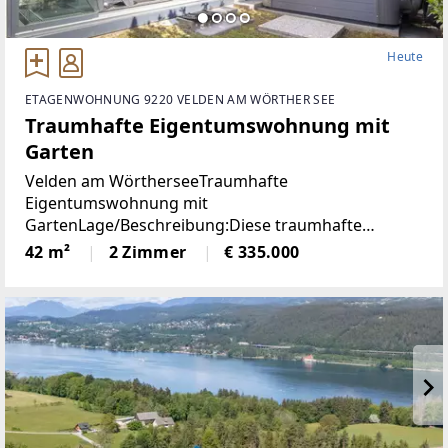
Heute
ETAGENWOHNUNG 9220 VELDEN AM WÖRTHER SEE
Traumhafte Eigentumswohnung mit
Garten
Velden am WörtherseeTraumhafte
Eigentumswohnung mit
GartenLage/Beschreibung:Diese traumhafte
Gartenwohnung liegt nur 800 Meter vom Zentrum
42 m²
2 Zimmer
€ 335.000
Veldens entfernt und bietet eine perfekte
Kombination aus Ruhe und Nähe zum Zentrum.
Dank der westlichen