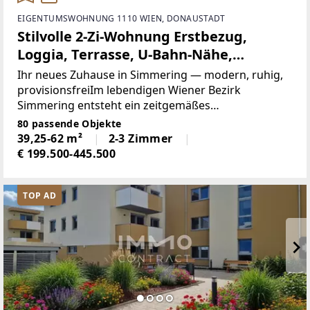
EIGENTUMSWOHNUNG 1110 WIEN, DONAUSTADT
Stilvolle 2-Zi-Wohnung Erstbezug,
Loggia, Terrasse, U-Bahn-Nähe,
Tiefgarage, Provisionsfrei.
Ihr neues Zuhause in Simmering — modern, ruhig,
provisionsfreiIm lebendigen Wiener Bezirk
Simmering entsteht ein zeitgemäßes
Wohnbauprojekt mit 82 freifinanzierten
80 passende Objekte
Eigentumswohnungen — provisionsfrei für Käufer.
39,25-62 m²
2-3 Zimmer
Das fünfgeschossige Gebäude bietet
€ 199.500-445.500
TOP AD