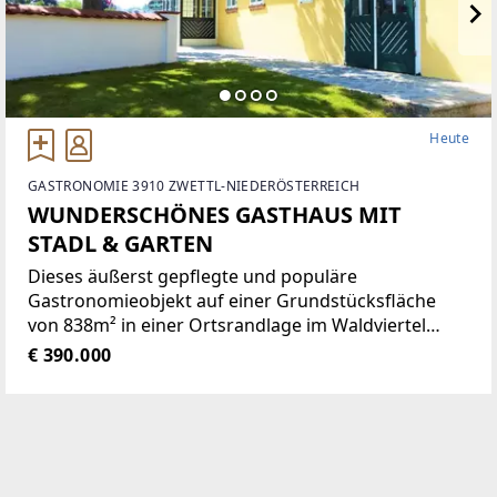
Heute
GASTRONOMIE 3910 ZWETTL-NIEDERÖSTERREICH
WUNDERSCHÖNES GASTHAUS MIT
STADL & GARTEN
Dieses äußerst gepflegte und populäre
Gastronomieobjekt auf einer Grundstücksfläche
von 838m² in einer Ortsrandlage im Waldviertel
bietet eine Vielzahl von Nutzungsmöglichkeiten wie
€ 390.000
zum Beispiel Restaurant der gehobenen
Gastronomie, traditionelles Gasthaus