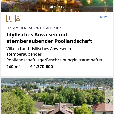
Heute
EINFAMILIENHAUS 9710 PATERNION
Idyllisches Anwesen mit
atemberaubender Poollandschaft
Villach LandIdyllisches Anwesen mit
atemberaubender
PoollandschaftLage/Beschreibung:In traumhafter
Lage von Feffernitz präsentiert sich dieses
240 m²
€ 1.370.000
außergewöhnliche Anwesen als wahres Refugium
für Ruhe- und Naturliebhaber. Eingebettet in eine