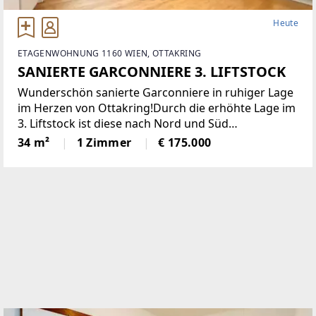
Heute
ETAGENWOHNUNG 1160 WIEN, OTTAKRING
SANIERTE GARCONNIERE 3. LIFTSTOCK
Wunderschön sanierte Garconniere in ruhiger Lage
im Herzen von Ottakring!Durch die erhöhte Lage im
3. Liftstock ist diese nach Nord und Süd
ausgerichtete Wohnung sehr hell und bietet eine
34 m²
1 Zimmer
€ 175.000
angenehme Wohnatmosphäre. Sie verfügt über
eine moderne Einbauküche,