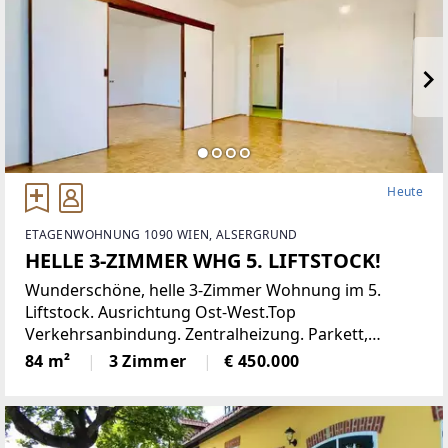
Heute
ETAGENWOHNUNG 1090 WIEN, ALSERGRUND
HELLE 3-ZIMMER WHG 5. LIFTSTOCK!
Wunderschöne, helle 3-Zimmer Wohnung im 5.
Liftstock. Ausrichtung Ost-West.Top
Verkehrsanbindung. Zentralheizung. Parkett,
Jalousien, Abstellraum. Kellerabteil.Diese
84 m²
3 Zimmer
€ 450.000
lichtdurchflutete Etagenwohnung bietet reichlich
Platz auf einer Wohnfläche von