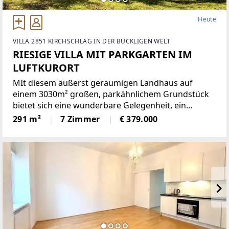
Heute
VILLA 2851 KIRCHSCHLAG IN DER BUCKLIGEN WELT
RIESIGE VILLA MIT PARKGARTEN IM
LUFTKURORT
MIt diesem äußerst geräumigen Landhaus auf
einem 3030m² großen, parkähnlichem Grundstück
bietet sich eine wunderbare Gelegenheit, ein
einmaliges Domizil in der beliebten Gemeinde
291 m²
7 Zimmer
€ 379.000
Krumbach zu schaffen!Das 1972 in Ziegelbauweise
errichtete Haus