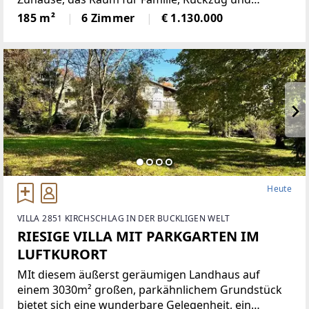
gemeinsames Leben schafft: Dieses grosszügige
185 m²
6 Zimmer
€ 1.130.000
Townhouse mit rund 185 m² Wohnfläche überzeugt
durch eine klare
Heute
VILLA 2851 KIRCHSCHLAG IN DER BUCKLIGEN WELT
RIESIGE VILLA MIT PARKGARTEN IM
LUFTKURORT
MIt diesem äußerst geräumigen Landhaus auf
einem 3030m² großen, parkähnlichem Grundstück
bietet sich eine wunderbare Gelegenheit, ein