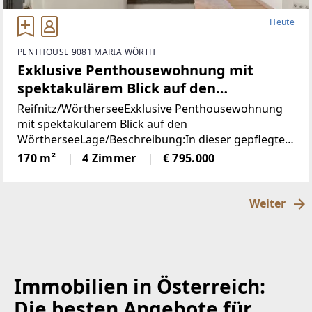
Heute
PENTHOUSE 9081 MARIA WÖRTH
Exklusive Penthousewohnung mit
spektakulärem Blick auf den
Wörthersee
Reifnitz/WörtherseeExklusive Penthousewohnung
mit spektakulärem Blick auf den
WörtherseeLage/Beschreibung:In dieser gepflegten
Appartementanlage in absoluter Wörtersee-Nähe
170 m²
4 Zimmer
€ 795.000
steht eine wunderschöne Penthouse-Wohnung zum
Verkauf, diese befindet
Weiter
Immobilien in Österreich:
Die besten Angebote für