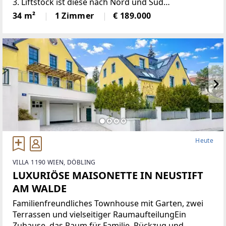
3. Liftstock ist diese nach Nord und Süd
ausgerichtete Wohnung sehr hell und bietet eine
34 m²
1 Zimmer
€ 189.000
angenehme Wohnatmosphäre. Sie verfügt über
eine moderne Einbauküche,
Heute
VILLA 1190 WIEN, DÖBLING
LUXURIÖSE MAISONETTE IN NEUSTIFT
AM WALDE
Familienfreundliches Townhouse mit Garten, zwei
Terrassen und vielseitiger RaumaufteilungEin
Zuhause, das Raum für Familie, Rückzug und