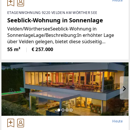
Heute
ETAGENWOHNUNG 9220 VELDEN AM WÖRTHER SEE
Seeblick-Wohnung in Sonnenlage
Velden/WörtherseeSeeblick-Wohnung in
SonnenlageLage/Beschreibung:In erhöhter Lage
über Velden gelegen, bietet diese südseitig
ausgerichtete Wohnung angenehme
55 m²
€ 257.000
Lichtverhältnisse und einen schönen Blick auf den
Wörthersee. Die Immobilie präsentiert
Heute