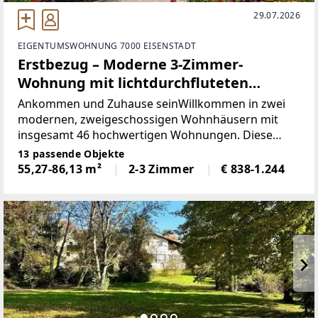
29.07.2026
EIGENTUMSWOHNUNG 7000 EISENSTADT
Erstbezug – Moderne 3-Zimmer-
Wohnung mit lichtdurchfluteten
Räumen
Ankommen und Zuhause seinWillkommen in zwei
modernen, zweigeschossigen Wohnhäusern mit
insgesamt 46 hochwertigen Wohnungen. Diese
stilvollen Mietwohnungen bieten modernen
13 passende Objekte
Wohnkomfort und sind ab sofort verfügbar. Die
55,27-86,13 m²
2-3 Zimmer
€ 838-1.244
Neubauwohnungen zeichnen sich