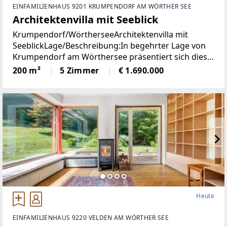
EINFAMILIENHAUS 9201 KRUMPENDORF AM WÖRTHER SEE
Architektenvilla mit Seeblick
Krumpendorf/WörtherseeArchitektenvilla mit
SeeblickLage/Beschreibung:In begehrter Lage von
Krumpendorf am Wörthersee präsentiert sich diese
herausragende Architekten-Villa als ein wahres
200 m²
5 Zimmer
€ 1.690.000
Refugium für Anspruchsvolle. Die im Jahr 2010
erbaute
Heute
EINFAMILIENHAUS 9220 VELDEN AM WÖRTHER SEE