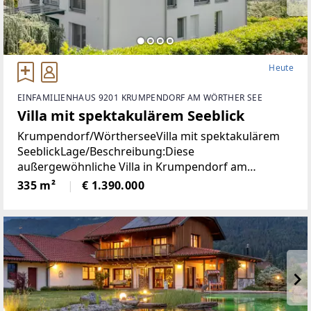
Heute
EINFAMILIENHAUS 9201 KRUMPENDORF AM WÖRTHER SEE
Villa mit spektakulärem Seeblick
Krumpendorf/WörtherseeVilla mit spektakulärem
SeeblickLage/Beschreibung:Diese
außergewöhnliche Villa in Krumpendorf am
Wörthersee vereint großzügiges Wohnen, exklusive
335 m²
€ 1.390.000
Ausstattung und eine unvergleichliche Aussicht in
einer der begehrtesten