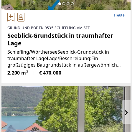
Heute
GRUND UND BODEN 9535 SCHIEFLING AM SEE
Seeblick-Grundstück in traumhafter
Lage
Schiefling/WörtherseeSeeblick-Grundstück in
traumhafter LageLage/Beschreibung:Ein
großzügiges Baugrundstück in außergewöhnlich
ruhiger Aussichtslage mit beeindruckendem
2.200 m²
€ 470.000
Weitblick über den Wörthersee und die umliegende
Naturlandschaft.