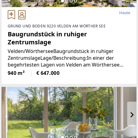
Heute
GRUND UND BODEN 9220 VELDEN AM WÖRTHER SEE
Baugrundstück in ruhiger
Zentrumslage
Velden/WörtherseeBaugrundstück in ruhiger
ZentrumslageLage/Beschreibung:In einer der
begehrtesten Lagen von Velden am Wörthersee
befindet sich dieses ca. 940 m² große Grundstück,
940 m²
€ 647.000
das mit seiner ruhigen und dennoch zentralen Lage
überzeugt.