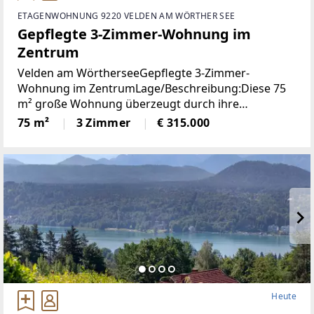
ETAGENWOHNUNG 9220 VELDEN AM WÖRTHER SEE
Gepflegte 3-Zimmer-Wohnung im
Zentrum
Velden am WörtherseeGepflegte 3-Zimmer-
Wohnung im ZentrumLage/Beschreibung:Diese 75
m² große Wohnung überzeugt durch ihre
durchdachte Raumaufteilung und ihre
75 m²
3 Zimmer
€ 315.000
ausgezeichnete Lage im Zentrum von Velden. Zwei
Schlafzimmer bieten ausreichend
Heute