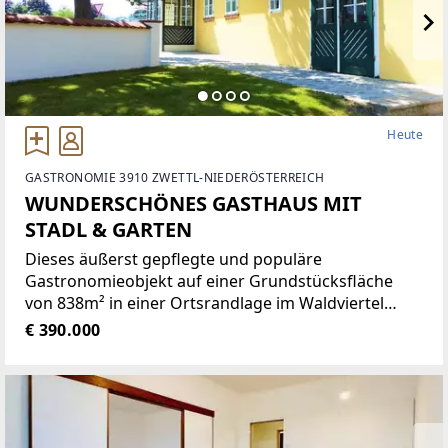
Heute
GASTRONOMIE 3910 ZWETTL-NIEDERÖSTERREICH
WUNDERSCHÖNES GASTHAUS MIT
STADL & GARTEN
Dieses äußerst gepflegte und populäre
Gastronomieobjekt auf einer Grundstücksfläche
von 838m² in einer Ortsrandlage im Waldviertel
bietet eine Vielzahl von Nutzungsmöglichkeiten wie
€ 390.000
zum Beispiel Restaurant der gehobenen
Gastronomie, traditionelles Gasthaus