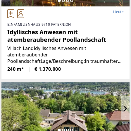
Heute
EINFAMILIENHAUS 9710 PATERNION
Idyllisches Anwesen mit
atemberaubender Poollandschaft
Villach LandIdyllisches Anwesen mit
atemberaubender
PoollandschaftLage/Beschreibung:In traumhafter
Lage von Feffernitz präsentiert sich dieses
240 m²
€ 1.370.000
außergewöhnliche Anwesen als wahres Refugium
für Ruhe- und Naturliebhaber. Eingebettet in eine