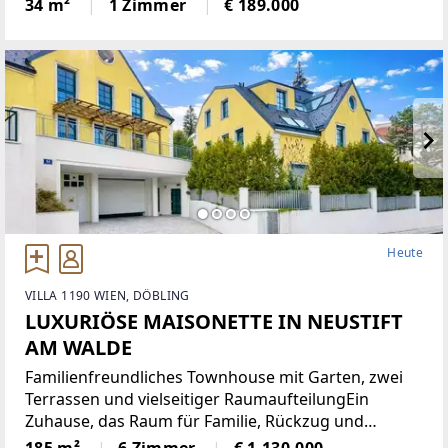
ausgerichtete Wohnung sehr hell und bietet eine
34 m²
1 Zimmer
€ 189.000
angenehme Wohnatmosphäre. Sie verfügt über
eine moderne Einbauküche,
Heute
VILLA 1190 WIEN, DÖBLING
LUXURIÖSE MAISONETTE IN NEUSTIFT
AM WALDE
Familienfreundliches Townhouse mit Garten, zwei
Terrassen und vielseitiger RaumaufteilungEin
Zuhause, das Raum für Familie, Rückzug und
gemeinsames Leben schafft: Dieses grosszügige