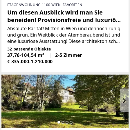
ETAGENWOHNUNG 1100 WIEN, FAVORITEN
Um diesen Ausblick wird man Sie
beneiden! Provisionsfreie und luxuriöse
Balkonwohnung in Grünruhelage
Absolute Rarität! Mitten in Wien und dennoch ruhig
und grün. Ein Weitblick der Atemberaubend ist und
eine luxuriöse Ausstattung! Diese architektonisch
sehr ansprechende Wohnhausanlage befindet sich
32 passende Objekte
in einem eigens von Team Andre`Heller designtem
37,76-104,54 m²
2-5 Zimmer
€ 335.000-1.210.000