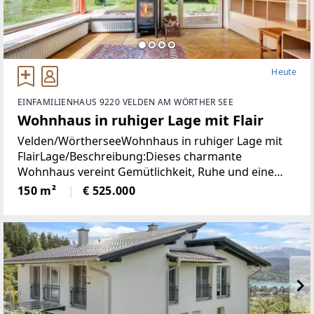
Heute
EINFAMILIENHAUS 9220 VELDEN AM WÖRTHER SEE
Wohnhaus in ruhiger Lage mit Flair
Velden/WörtherseeWohnhaus in ruhiger Lage mit
FlairLage/Beschreibung:Dieses charmante
Wohnhaus vereint Gemütlichkeit, Ruhe und eine
hohe Lebensqualität in unmittelbarer Nähe zum
150 m²
€ 525.000
Zentrum von Velden. Eingebettet in eine
angenehme Wohnumgebung