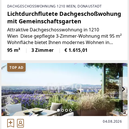
DACHGESCHOSSWOHNUNG 1210 WIEN, DONAUSTADT
Lichtdurchflutete Dachgeschoßwohung
mit Gemeinschaftsgarten
Attraktive Dachgeschosswohnung in 1210
Wien Diese gepflegte 3-Zimmer-Wohnung mit 95 m²
Wohnfläche bietet Ihnen modernes Wohnen in
begehrter Lage mit herrlichem Fernblick. Genießen
95 m²
3 Zimmer
€ 1.615,01
Sie den Komfort einer offenen Wohnküche und
TOP AD
04.08.2026