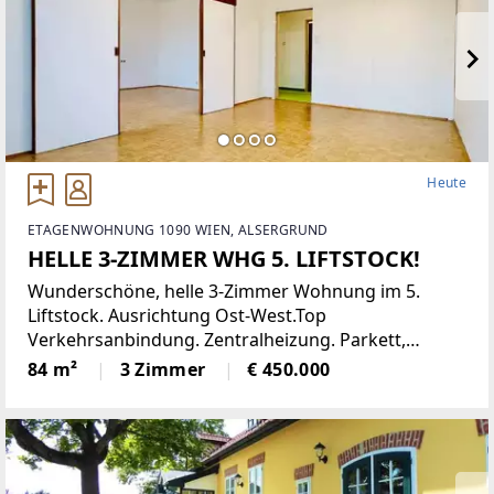
Heute
ETAGENWOHNUNG 1090 WIEN, ALSERGRUND
HELLE 3-ZIMMER WHG 5. LIFTSTOCK!
Wunderschöne, helle 3-Zimmer Wohnung im 5.
Liftstock. Ausrichtung Ost-West.Top
Verkehrsanbindung. Zentralheizung. Parkett,
Jalousien, Abstellraum. Kellerabteil.Diese
84 m²
3 Zimmer
€ 450.000
lichtdurchflutete Etagenwohnung bietet reichlich
Platz auf einer Wohnfläche von