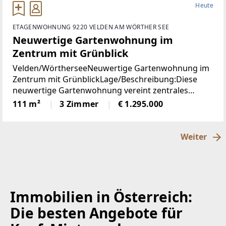
Heute
ETAGENWOHNUNG 9220 VELDEN AM WÖRTHER SEE
Neuwertige Gartenwohnung im
Zentrum mit Grünblick
Velden/WörtherseeNeuwertige Gartenwohnung im
Zentrum mit GrünblickLage/Beschreibung:Diese
neuwertige Gartenwohnung vereint zentrales
Wohnen mit einer außergewöhnlich ruhigen Lage
111 m²
3 Zimmer
€ 1.295.000
im Herzen von Velden am Wörthersee. Sämtliche
infrastrukturellen
Weiter
Immobilien in Österreich:
Die besten Angebote für