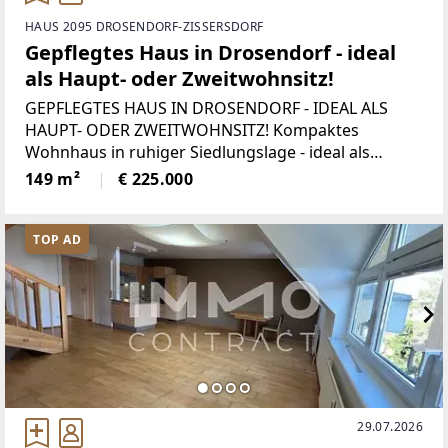
HAUS 2095 DROSENDORF-ZISSERSDORF
Gepflegtes Haus in Drosendorf - ideal
als Haupt- oder Zweitwohnsitz!
GEPFLEGTES HAUS IN DROSENDORF - IDEAL ALS
HAUPT- ODER ZWEITWOHNSITZ! Kompaktes
Wohnhaus in ruhiger Siedlungslage - ideal als
Haupt- oder Zweitwohnsitz sowie zur Vermietung.
149 m²
€ 225.000
In den letzten 12 Jahren wurde es umfassend
saniert und das
TOP AD
29.07.2026