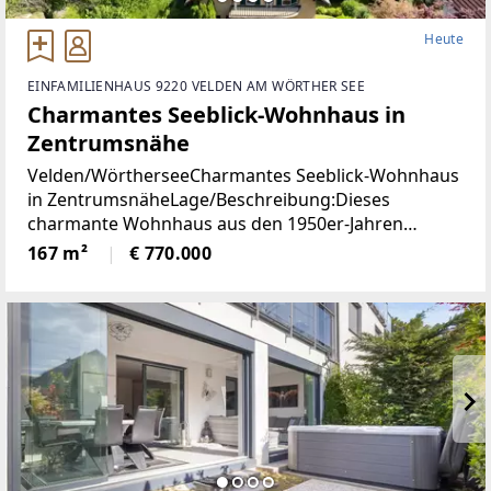
Heute
EINFAMILIENHAUS 9220 VELDEN AM WÖRTHER SEE
Charmantes Seeblick-Wohnhaus in
Zentrumsnähe
Velden/WörtherseeCharmantes Seeblick-Wohnhaus
in ZentrumsnäheLage/Beschreibung:Dieses
charmante Wohnhaus aus den 1950er-Jahren
vereint eine hervorragende Aussichtslage mit viel
167 m²
€ 770.000
Potenzial zur Verwirklichung individueller
Wohnideen. Dank