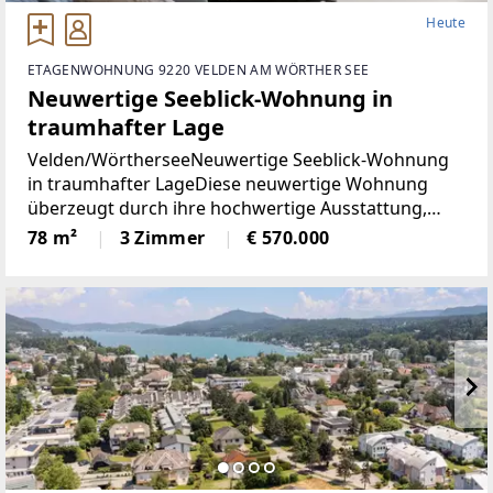
Heute
ETAGENWOHNUNG 9220 VELDEN AM WÖRTHER SEE
Neuwertige Seeblick-Wohnung in
traumhafter Lage
Velden/WörtherseeNeuwertige Seeblick-Wohnung
in traumhafter LageDiese neuwertige Wohnung
überzeugt durch ihre hochwertige Ausstattung,
durchdachte Raumaufteilung und einen
78 m²
3 Zimmer
€ 570.000
eindrucksvollen Blick auf den Wörthersee. Auf rund
78 m² Wohnfläche