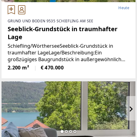
Heute
GRUND UND BODEN 9535 SCHIEFLING AM SEE
Seeblick-Grundstück in traumhafter
Lage
Schiefling/WörtherseeSeeblick-Grundstück in
traumhafter LageLage/Beschreibung:Ein
großzügiges Baugrundstück in außergewöhnlich
ruhiger Aussichtslage mit beeindruckendem
2.200 m²
€ 470.000
Weitblick über den Wörthersee und die umliegende
Naturlandschaft.