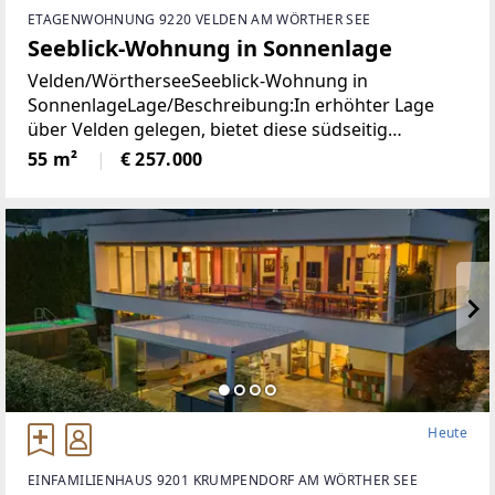
ETAGENWOHNUNG 9220 VELDEN AM WÖRTHER SEE
Seeblick-Wohnung in Sonnenlage
Velden/WörtherseeSeeblick-Wohnung in
SonnenlageLage/Beschreibung:In erhöhter Lage
über Velden gelegen, bietet diese südseitig
ausgerichtete Wohnung angenehme
55 m²
€ 257.000
Lichtverhältnisse und einen schönen Blick auf den
Wörthersee. Die Immobilie präsentiert
Heute
EINFAMILIENHAUS 9201 KRUMPENDORF AM WÖRTHER SEE