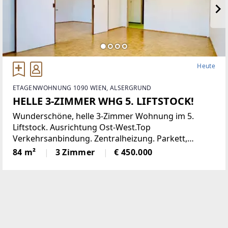
Heute
ETAGENWOHNUNG 1090 WIEN, ALSERGRUND
HELLE 3-ZIMMER WHG 5. LIFTSTOCK!
Wunderschöne, helle 3-Zimmer Wohnung im 5.
Liftstock. Ausrichtung Ost-West.Top
Verkehrsanbindung. Zentralheizung. Parkett,
Jalousien, Abstellraum. Kellerabteil.Diese
84 m²
3 Zimmer
€ 450.000
lichtdurchflutete Etagenwohnung bietet reichlich
Platz auf einer Wohnfläche von