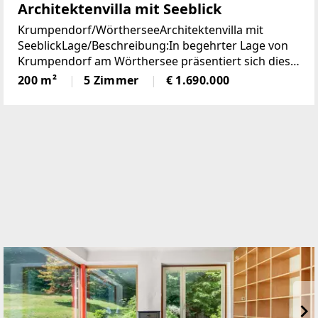
Architektenvilla mit Seeblick
Krumpendorf/WörtherseeArchitektenvilla mit
SeeblickLage/Beschreibung:In begehrter Lage von
Krumpendorf am Wörthersee präsentiert sich diese
herausragende Architekten-Villa als ein wahres
200 m²
5 Zimmer
€ 1.690.000
Refugium für Anspruchsvolle. Die im Jahr 2010
erbaute