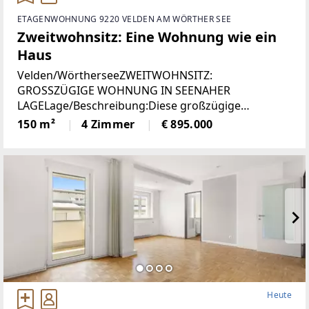
ETAGENWOHNUNG 9220 VELDEN AM WÖRTHER SEE
Zweitwohnsitz: Eine Wohnung wie ein
Haus
Velden/WörtherseeZWEITWOHNSITZ:
GROSSZÜGIGE WOHNUNG IN SEENAHER
LAGELage/Beschreibung:Diese großzügige
Wohnung vereint hohen Wohnkomfort mit einer
150 m²
4 Zimmer
€ 895.000
seltenen Zweitwohnsitzwidmung und traumhaftem
Ausblick. Auf rund 150 m² erwartet Sie ein
Heute