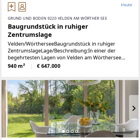
Heute
GRUND UND BODEN 9220 VELDEN AM WÖRTHER SEE
Baugrundstück in ruhiger
Zentrumslage
Velden/WörtherseeBaugrundstück in ruhiger
ZentrumslageLage/Beschreibung:In einer der
begehrtesten Lagen von Velden am Wörthersee
befindet sich dieses ca. 940 m² große Grundstück,
940 m²
€ 647.000
das mit seiner ruhigen und dennoch zentralen Lage
überzeugt.