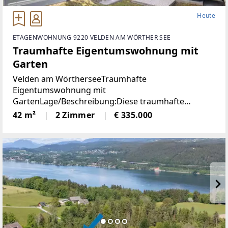
Heute
ETAGENWOHNUNG 9220 VELDEN AM WÖRTHER SEE
Traumhafte Eigentumswohnung mit
Garten
Velden am WörtherseeTraumhafte
Eigentumswohnung mit
GartenLage/Beschreibung:Diese traumhafte
Gartenwohnung liegt nur 800 Meter vom Zentrum
42 m²
2 Zimmer
€ 335.000
Veldens entfernt und bietet eine perfekte
Kombination aus Ruhe und Nähe zum Zentrum.
Dank der westlichen