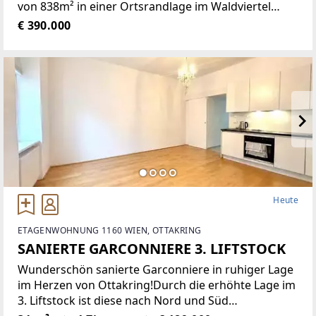
von 838m² in einer Ortsrandlage im Waldviertel
bietet eine Vielzahl von Nutzungsmöglichkeiten wie
€ 390.000
zum Beispiel Restaurant der gehobenen
Gastronomie, traditionelles Gasthaus
Heute
ETAGENWOHNUNG 1160 WIEN, OTTAKRING
SANIERTE GARCONNIERE 3. LIFTSTOCK
Wunderschön sanierte Garconniere in ruhiger Lage
im Herzen von Ottakring!Durch die erhöhte Lage im
3. Liftstock ist diese nach Nord und Süd