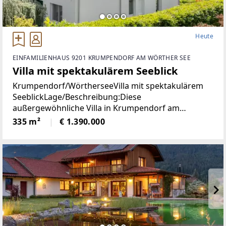
Heute
EINFAMILIENHAUS 9201 KRUMPENDORF AM WÖRTHER SEE
Villa mit spektakulärem Seeblick
Krumpendorf/WörtherseeVilla mit spektakulärem
SeeblickLage/Beschreibung:Diese
außergewöhnliche Villa in Krumpendorf am
Wörthersee vereint großzügiges Wohnen, exklusive
335 m²
€ 1.390.000
Ausstattung und eine unvergleichliche Aussicht in
einer der begehrtesten