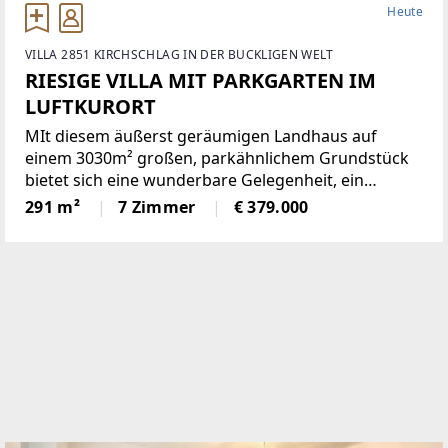
Heute
VILLA 2851 KIRCHSCHLAG IN DER BUCKLIGEN WELT
RIESIGE VILLA MIT PARKGARTEN IM
LUFTKURORT
MIt diesem äußerst geräumigen Landhaus auf
einem 3030m² großen, parkähnlichem Grundstück
bietet sich eine wunderbare Gelegenheit, ein
einmaliges Domizil in der beliebten Gemeinde
291 m²
7 Zimmer
€ 379.000
Krumbach zu schaffen!Das 1972 in Ziegelbauweise
errichtete Haus