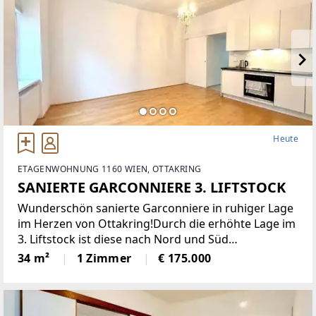
Heute
ETAGENWOHNUNG 1160 WIEN, OTTAKRING
SANIERTE GARCONNIERE 3. LIFTSTOCK
Wunderschön sanierte Garconniere in ruhiger Lage
im Herzen von Ottakring!Durch die erhöhte Lage im
3. Liftstock ist diese nach Nord und Süd
ausgerichtete Wohnung sehr hell und bietet eine
34 m²
1 Zimmer
€ 175.000
angenehme Wohnatmosphäre. Sie verfügt über
eine moderne Einbauküche,