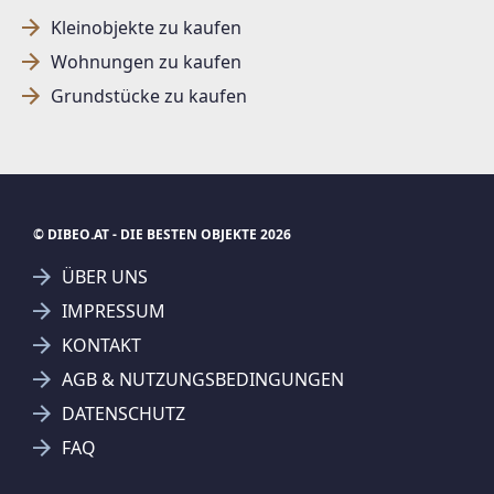
Kleinobjekte zu kaufen
Wohnungen zu kaufen
SUCHAGENT ANLEGEN FÜR DIE
Grundstücke zu kaufen
AKTUELLEN SUCHKRITERIEN
Dieser Filter wird viele Treffer erzeugen. Bitte setzen
Sie weitere Filter!
Treffer verfeinern
© DIBEO.AT - DIE BESTEN OBJEKTE 2026
Ich stimme der Verarbeitung meiner Daten, wie
ÜBER UNS
in den
Datenschutzbestimmungen
beschrieben,
IMPRESSUM
zu.
KONTAKT
AGB & NUTZUNGSBEDINGUNGEN
DATENSCHUTZ
Suchagent anlegen
FAQ
Jetzt Suchagent anlegen