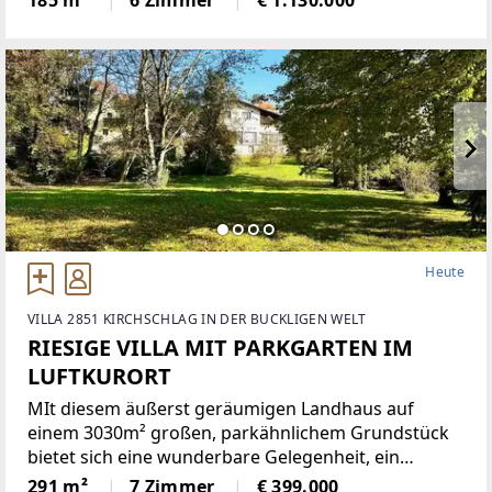
185 m²
6 Zimmer
€ 1.130.000
Townhouse mit rund 185 m² Wohnfläche überzeugt
durch eine klare
Heute
VILLA 2851 KIRCHSCHLAG IN DER BUCKLIGEN WELT
RIESIGE VILLA MIT PARKGARTEN IM
LUFTKURORT
MIt diesem äußerst geräumigen Landhaus auf
einem 3030m² großen, parkähnlichem Grundstück
bietet sich eine wunderbare Gelegenheit, ein
einmaliges Domizil in der beliebten Gemeinde
291 m²
7 Zimmer
€ 399.000