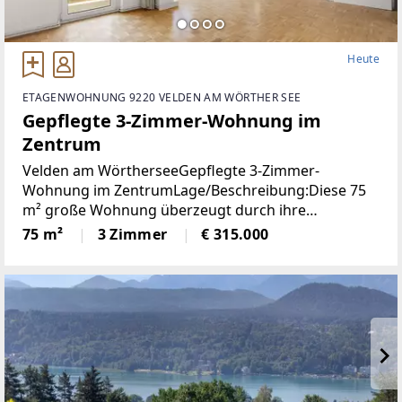
Heute
ETAGENWOHNUNG 9220 VELDEN AM WÖRTHER SEE
Gepflegte 3-Zimmer-Wohnung im
Zentrum
Velden am WörtherseeGepflegte 3-Zimmer-
Wohnung im ZentrumLage/Beschreibung:Diese 75
m² große Wohnung überzeugt durch ihre
durchdachte Raumaufteilung und ihre
75 m²
3 Zimmer
€ 315.000
ausgezeichnete Lage im Zentrum von Velden. Zwei
Schlafzimmer bieten ausreichend