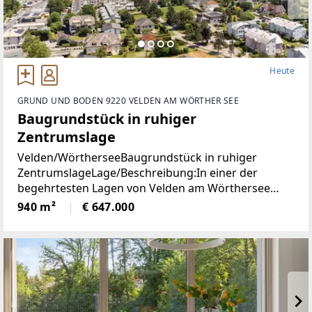
Heute
GRUND UND BODEN 9220 VELDEN AM WÖRTHER SEE
Baugrundstück in ruhiger
Zentrumslage
Velden/WörtherseeBaugrundstück in ruhiger
ZentrumslageLage/Beschreibung:In einer der
begehrtesten Lagen von Velden am Wörthersee
befindet sich dieses ca. 940 m² große Grundstück,
940 m²
€ 647.000
das mit seiner ruhigen und dennoch zentralen Lage
überzeugt.