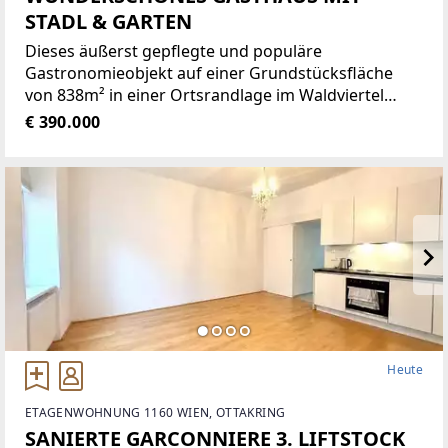
STADL & GARTEN
Dieses äußerst gepflegte und populäre
Gastronomieobjekt auf einer Grundstücksfläche
von 838m² in einer Ortsrandlage im Waldviertel
bietet eine Vielzahl von Nutzungsmöglichkeiten wie
€ 390.000
zum Beispiel Restaurant der gehobenen
Gastronomie, traditionelles Gasthaus
Heute
ETAGENWOHNUNG 1160 WIEN, OTTAKRING
SANIERTE GARCONNIERE 3. LIFTSTOCK