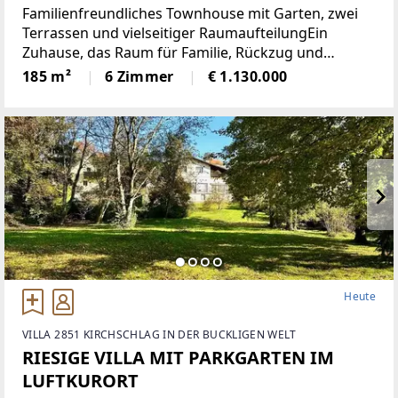
Familienfreundliches Townhouse mit Garten, zwei
Terrassen und vielseitiger RaumaufteilungEin
Zuhause, das Raum für Familie, Rückzug und
gemeinsames Leben schafft: Dieses grosszügige
185 m²
6 Zimmer
€ 1.130.000
Townhouse mit rund 185 m² Wohnfläche überzeugt
durch eine klare
Heute
VILLA 2851 KIRCHSCHLAG IN DER BUCKLIGEN WELT
RIESIGE VILLA MIT PARKGARTEN IM
LUFTKURORT