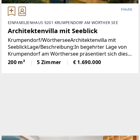
Heute
EINFAMILIENHAUS 9201 KRUMPENDORF AM WÖRTHER SEE
Architektenvilla mit Seeblick
Krumpendorf/WörtherseeArchitektenvilla mit
SeeblickLage/Beschreibung:In begehrter Lage von
Krumpendorf am Wörthersee präsentiert sich diese
herausragende Architekten-Villa als ein wahres
200 m²
5 Zimmer
€ 1.690.000
Refugium für Anspruchsvolle. Die im Jahr 2010
erbaute