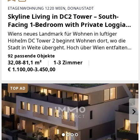
ETAGENWOHNUNG 1220 WIEN, DONAUSTADT
Skyline Living in DC2 Tower – South-
Facing 1-Bedroom with Private Loggia
DC2
Wiens neues Landmark für Wohnen in luftiger
HöheIm DC Tower 2 beginnt Wohnen dort, wo die
Stadt in Weite übergeht. Hoch über Wien entfalten
sich exklusive Wohnungen mit einem Panorama,
92 passende Objekte
das seinesgleichen sucht: Der Blick schweift über
32,08-81,1 m²
1-3 Zimmer
die Skyline,
€ 1.100,00-3.450,00
TOP AD