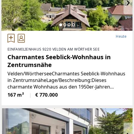
Heute
EINFAMILIENHAUS 9220 VELDEN AM WÖRTHER SEE
Charmantes Seeblick-Wohnhaus in
Zentrumsnähe
Velden/WörtherseeCharmantes Seeblick-Wohnhaus
in ZentrumsnäheLage/Beschreibung:Dieses
charmante Wohnhaus aus den 1950er-Jahren
vereint eine hervorragende Aussichtslage mit viel
167 m²
€ 770.000
Potenzial zur Verwirklichung individueller
Wohnideen. Dank