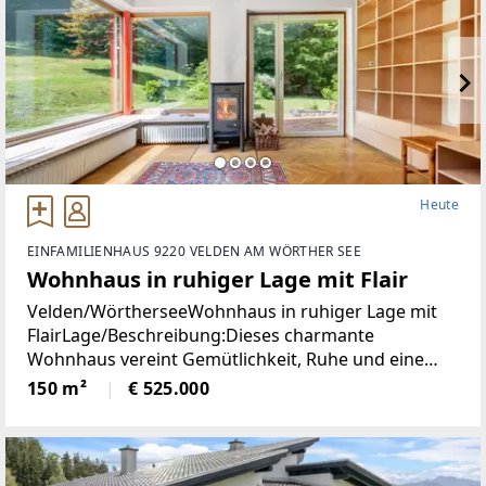
Heute
EINFAMILIENHAUS 9220 VELDEN AM WÖRTHER SEE
Wohnhaus in ruhiger Lage mit Flair
Velden/WörtherseeWohnhaus in ruhiger Lage mit
FlairLage/Beschreibung:Dieses charmante
Wohnhaus vereint Gemütlichkeit, Ruhe und eine
hohe Lebensqualität in unmittelbarer Nähe zum
150 m²
€ 525.000
Zentrum von Velden. Eingebettet in eine
angenehme Wohnumgebung