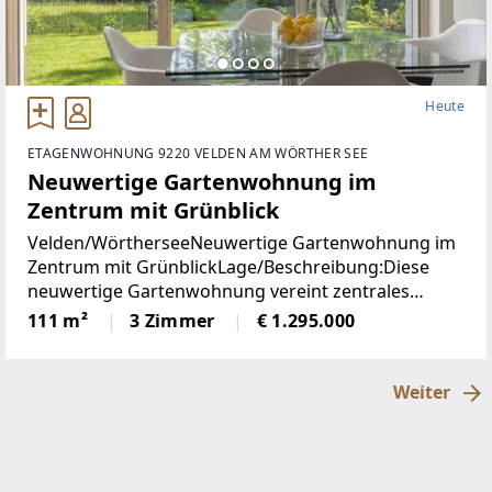
Heute
ETAGENWOHNUNG 9220 VELDEN AM WÖRTHER SEE
Neuwertige Gartenwohnung im
Zentrum mit Grünblick
Velden/WörtherseeNeuwertige Gartenwohnung im
Zentrum mit GrünblickLage/Beschreibung:Diese
neuwertige Gartenwohnung vereint zentrales
Wohnen mit einer außergewöhnlich ruhigen Lage
111 m²
3 Zimmer
€ 1.295.000
im Herzen von Velden am Wörthersee. Sämtliche
infrastrukturellen
Weiter