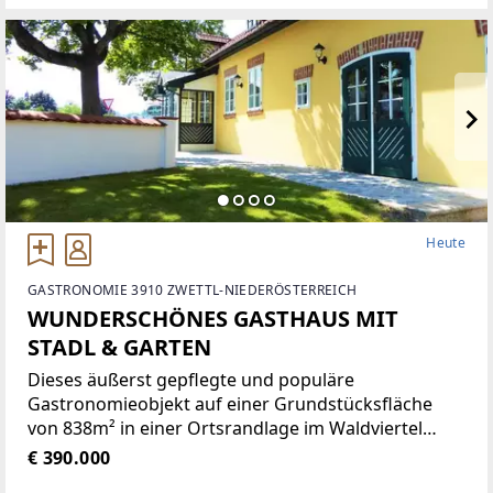
Platz auf einer Wohnfläche von
Heute
GASTRONOMIE 3910 ZWETTL-NIEDERÖSTERREICH
WUNDERSCHÖNES GASTHAUS MIT
STADL & GARTEN
Dieses äußerst gepflegte und populäre
Gastronomieobjekt auf einer Grundstücksfläche
von 838m² in einer Ortsrandlage im Waldviertel
bietet eine Vielzahl von Nutzungsmöglichkeiten wie
€ 390.000
zum Beispiel Restaurant der gehobenen