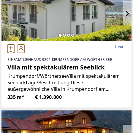
Heute
EINFAMILIENHAUS 9201 KRUMPENDORF AM WÖRTHER SEE
Villa mit spektakulärem Seeblick
Krumpendorf/WörtherseeVilla mit spektakulärem
SeeblickLage/Beschreibung:Diese
außergewöhnliche Villa in Krumpendorf am
Wörthersee vereint großzügiges Wohnen, exklusive
335 m²
€ 1.390.000
Ausstattung und eine unvergleichliche Aussicht in
einer der begehrtesten