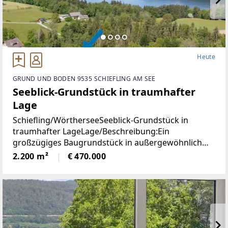
Heute
GRUND UND BODEN 9535 SCHIEFLING AM SEE
Seeblick-Grundstück in traumhafter
Lage
Schiefling/WörtherseeSeeblick-Grundstück in
traumhafter LageLage/Beschreibung:Ein
großzügiges Baugrundstück in außergewöhnlich
ruhiger Aussichtslage mit beeindruckendem
2.200 m²
€ 470.000
Weitblick über den Wörthersee und die umliegende
Naturlandschaft.