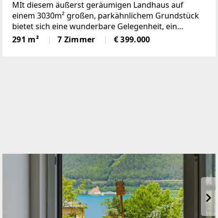
MIt diesem äußerst geräumigen Landhaus auf
einem 3030m² großen, parkähnlichem Grundstück
bietet sich eine wunderbare Gelegenheit, ein
einmaliges Domizil in der beliebten Gemeinde
291 m²
7 Zimmer
€ 399.000
Krumbach zu schaffen!Das 1972 in Ziegelbauweise
errichtete Haus