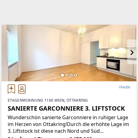
Heute
ETAGENWOHNUNG 1160 WIEN, OTTAKRING
SANIERTE GARCONNIERE 3. LIFTSTOCK
Wunderschön sanierte Garconniere in ruhiger Lage
im Herzen von Ottakring!Durch die erhöhte Lage im
3. Liftstock ist diese nach Nord und Süd
ausgerichtete Wohnung sehr hell und bietet eine