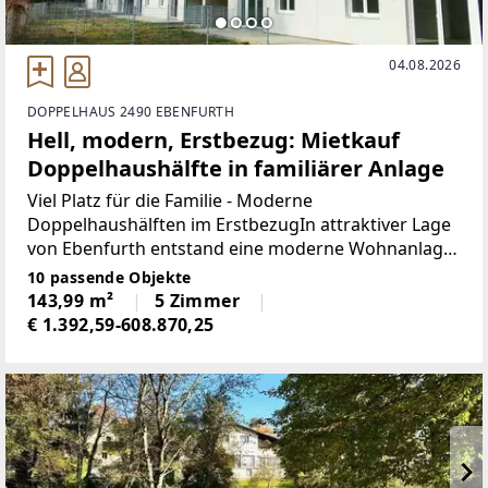
04.08.2026
DOPPELHAUS 2490 EBENFURTH
Hell, modern, Erstbezug: Mietkauf
Doppelhaushälfte in familiärer Anlage
Viel Platz für die Familie - Moderne
Doppelhaushälften im ErstbezugIn attraktiver Lage
von Ebenfurth entstand eine moderne Wohnanlage
mit insgesamt 14 stilvollen Doppelhaushälften, die
10 passende Objekte
in einer verkehrsberuhigten Sackgasse eingebettet
143,99 m²
5 Zimmer
sind. Die
€ 1.392,59-608.870,25