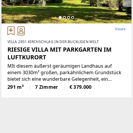
Heute
VILLA 2851 KIRCHSCHLAG IN DER BUCKLIGEN WELT
RIESIGE VILLA MIT PARKGARTEN IM
LUFTKURORT
MIt diesem äußerst geräumigen Landhaus auf
einem 3030m² großen, parkähnlichem Grundstück
bietet sich eine wunderbare Gelegenheit, ein
einmaliges Domizil in der beliebten Gemeinde
291 m²
7 Zimmer
€ 379.000
Krumbach zu schaffen!Das 1972 in Ziegelbauweise
errichtete Haus