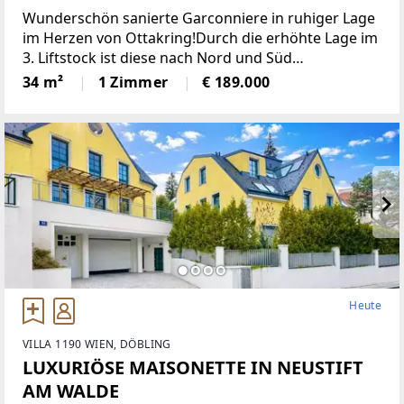
Wunderschön sanierte Garconniere in ruhiger Lage
im Herzen von Ottakring!Durch die erhöhte Lage im
3. Liftstock ist diese nach Nord und Süd
ausgerichtete Wohnung sehr hell und bietet eine
34 m²
1 Zimmer
€ 189.000
angenehme Wohnatmosphäre. Sie verfügt über
eine moderne Einbauküche,
Heute
VILLA 1190 WIEN, DÖBLING
LUXURIÖSE MAISONETTE IN NEUSTIFT
AM WALDE