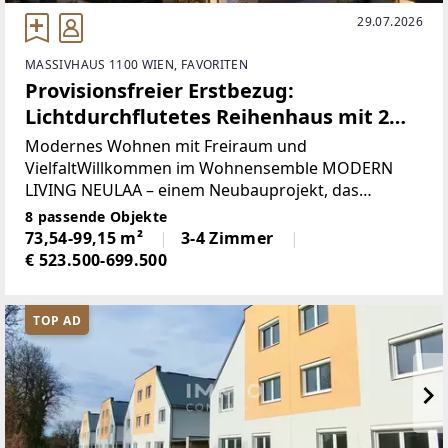
29.07.2026
MASSIVHAUS 1100 WIEN, FAVORITEN
Provisionsfreier Erstbezug:
Lichtdurchflutetes Reihenhaus mit 2
Ost-Terrassen in U-Bahn-Nähe
Modernes Wohnen mit Freiraum und
VielfaltWillkommen im Wohnensemble MODERN
LIVING NEULAA – einem Neubauprojekt, das
urbanes Leben mit großzügigen Freiflächen und
8 passende Objekte
vielfältigen Wohnformen verbindet. In dem
73,54-99,15 m²
3-4 Zimmer
dynamisch wachsenden 10. Wiener Bezirk
€ 523.500-699.500
TOP AD