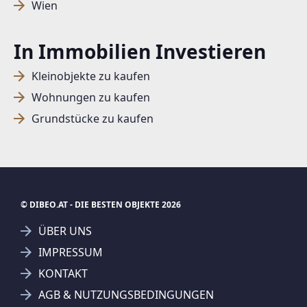
Wien
SUCHAGENT ANLEGEN FÜR DIE
In Immobilien Investieren
AKTUELLEN SUCHKRITERIEN
Kleinobjekte zu kaufen
Dieser Filter wird viele Treffer erzeugen. Bitte setzen
Wohnungen zu kaufen
Sie weitere Filter!
Grundstücke zu kaufen
Treffer verfeinern
Ich stimme der Verarbeitung meiner Daten, wie
in den
Datenschutzbestimmungen
beschrieben,
zu.
© DIBEO.AT - DIE BESTEN OBJEKTE 2026
ÜBER UNS
IMPRESSUM
KONTAKT
Suchagent anlegen
Jetzt Suchagent anlegen
AGB & NUTZUNGSBEDINGUNGEN