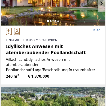
Heute
EINFAMILIENHAUS 9710 PATERNION
Idyllisches Anwesen mit
atemberaubender Poollandschaft
Villach LandIdyllisches Anwesen mit
atemberaubender
PoollandschaftLage/Beschreibung:In traumhafter
Lage von Feffernitz präsentiert sich dieses
240 m²
€ 1.370.000
außergewöhnliche Anwesen als wahres Refugium
für Ruhe- und Naturliebhaber. Eingebettet in eine