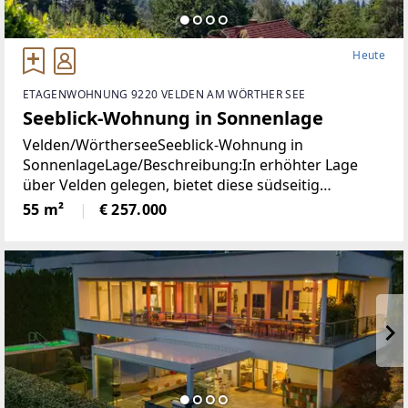
Heute
ETAGENWOHNUNG 9220 VELDEN AM WÖRTHER SEE
Seeblick-Wohnung in Sonnenlage
Velden/WörtherseeSeeblick-Wohnung in
SonnenlageLage/Beschreibung:In erhöhter Lage
über Velden gelegen, bietet diese südseitig
ausgerichtete Wohnung angenehme
55 m²
€ 257.000
Lichtverhältnisse und einen schönen Blick auf den
Wörthersee. Die Immobilie präsentiert