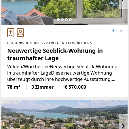
Heute
ETAGENWOHNUNG 9220 VELDEN AM WÖRTHER SEE
Neuwertige Seeblick-Wohnung in
traumhafter Lage
Velden/WörtherseeNeuwertige Seeblick-Wohnung
in traumhafter LageDiese neuwertige Wohnung
überzeugt durch ihre hochwertige Ausstattung,
durchdachte Raumaufteilung und einen
78 m²
3 Zimmer
€ 570.000
eindrucksvollen Blick auf den Wörthersee. Auf rund
78 m² Wohnfläche