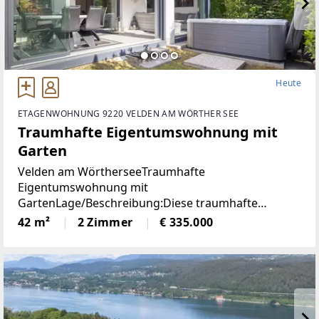
Heute
ETAGENWOHNUNG 9220 VELDEN AM WÖRTHER SEE
Traumhafte Eigentumswohnung mit
Garten
Velden am WörtherseeTraumhafte
Eigentumswohnung mit
GartenLage/Beschreibung:Diese traumhafte
Gartenwohnung liegt nur 800 Meter vom Zentrum
42 m²
2 Zimmer
€ 335.000
Veldens entfernt und bietet eine perfekte
Kombination aus Ruhe und Nähe zum Zentrum.
Dank der westlichen