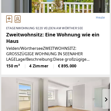
Heute
ETAGENWOHNUNG 9220 VELDEN AM WÖRTHER SEE
Zweitwohnsitz: Eine Wohnung wie ein
Haus
Velden/WörtherseeZWEITWOHNSITZ:
GROSSZÜGIGE WOHNUNG IN SEENAHER
LAGELage/Beschreibung:Diese großzügige
Wohnung vereint hohen Wohnkomfort mit einer
150 m²
4 Zimmer
€ 895.000
seltenen Zweitwohnsitzwidmung und traumhaftem
Ausblick. Auf rund 150 m² erwartet Sie ein