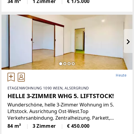
34 m²
1 Zimmer
€ 175.000
angenehme Wohnatmosphäre. Sie verfügt über
eine moderne Einbauküche,
Heute
ETAGENWOHNUNG 1090 WIEN, ALSERGRUND
HELLE 3-ZIMMER WHG 5. LIFTSTOCK!
Wunderschöne, helle 3-Zimmer Wohnung im 5.
Liftstock. Ausrichtung Ost-West.Top
Verkehrsanbindung. Zentralheizung. Parkett,
Jalousien, Abstellraum. Kellerabteil.Diese
84 m²
3 Zimmer
€ 450.000
lichtdurchflutete Etagenwohnung bietet reichlich