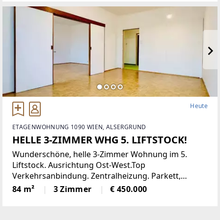
Gastronomie, traditionelles Gasthaus
Heute
ETAGENWOHNUNG 1090 WIEN, ALSERGRUND
HELLE 3-ZIMMER WHG 5. LIFTSTOCK!
Wunderschöne, helle 3-Zimmer Wohnung im 5.
Liftstock. Ausrichtung Ost-West.Top
Verkehrsanbindung. Zentralheizung. Parkett,
Jalousien, Abstellraum. Kellerabteil.Diese
84 m²
3 Zimmer
€ 450.000
lichtdurchflutete Etagenwohnung bietet reichlich
Platz auf einer Wohnfläche von