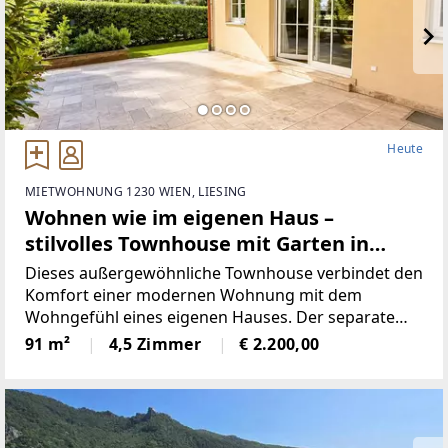
Heute
MIETWOHNUNG 1230 WIEN, LIESING
Wohnen wie im eigenen Haus –
stilvolles Townhouse mit Garten in
Mauer | ZELLMANN IMMOBILIEN
Dieses außergewöhnliche Townhouse verbindet den
Komfort einer modernen Wohnung mit dem
Wohngefühl eines eigenen Hauses. Der separate
Hauseingang, der private Garten, die großzügige
91 m²
4,5 Zimmer
€ 2.200,00
Terrasse und die Aufteilung über drei Ebenen
sorgen für ein hohes