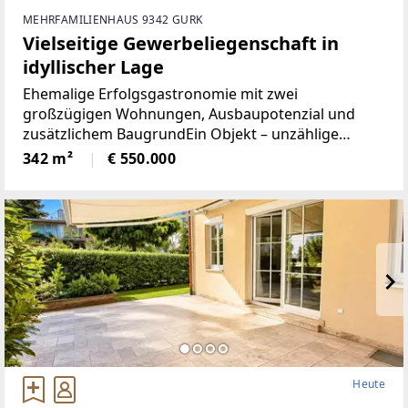
MEHRFAMILIENHAUS 9342 GURK
Vielseitige Gewerbeliegenschaft in
idyllischer Lage
Ehemalige Erfolgsgastronomie mit zwei
großzügigen Wohnungen, Ausbaupotenzial und
zusätzlichem BaugrundEin Objekt – unzählige
Möglichkeiten im Herzen von GurkOb erfolgreiche
342 m²
€ 550.000
Gastronomie, exklusive Eventlocation,
Pensionsbetrieb, betreutes
Heute