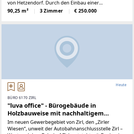
von Hetzendorf. Durch den Einbau einer
Zwischenwand im Wohnzimmer entstand eine
90,25 m²
3 Zimmer
€ 250.000
zentral begehbare 4 Zimmer Wohnung, die seit
28.12.2022 unbefristet
Heute
BÜRO 6170 ZIRL
"luva office" - Bürogebäude in
Holzbauweise mit nachhaltigem
Gebäudeenergiekonzept mit Einheiten
Im neuen Gewerbegebiet von Zirl, den „Zirler
zwischen ca. 74m² und insgesamt ca.
Wiesen“, unweit der Autobahnanschlussstelle Zirl –