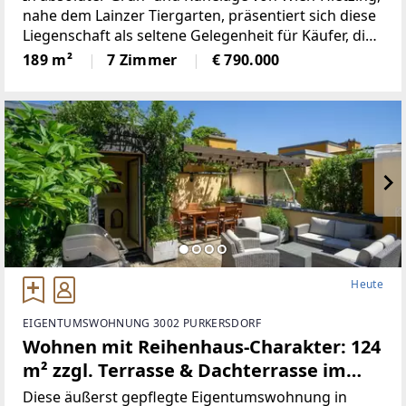
Lainzer Tiergarten | ZELLMANN
nahe dem Lainzer Tiergarten, präsentiert sich diese
Liegenschaft als seltene Gelegenheit für Käufer, die
IMMOBILIEN
Lagequalität, Grundstückswert und solide
189 m²
7 Zimmer
€ 790.000
Bausubstanz miteinander verbinden möchten.Das
Heute
EIGENTUMSWOHNUNG 3002 PURKERSDORF
Wohnen mit Reihenhaus-Charakter: 124
m² zzgl. Terrasse & Dachterrasse im
Zentrum
Diese äußerst gepflegte Eigentumswohnung in