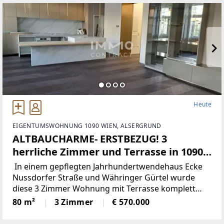
Heute
EIGENTUMSWOHNUNG 1090 WIEN, ALSERGRUND
ALTBAUCHARME- ERSTBEZUG! 3
herrliche Zimmer und Terrasse in 1090
Wien !
In einem gepflegten Jahrhundertwendehaus Ecke
Nussdorfer Straße und Währinger Gürtel wurde
diese 3 Zimmer Wohnung mit Terrasse komplett
umgebaut und hochwertig ausgestattet.Sie können
80 m²
3 Zimmer
€ 570.000
einziehen und glücklich sein- es wurde an alles
gedacht.Im