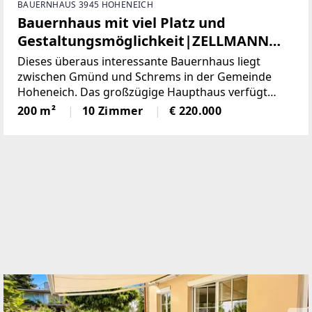
BAUERNHAUS 3945 HOHENEICH
Bauernhaus mit viel Platz und
Gestaltungsmöglichkeit|ZELLMANN
IMMOBILIEN
Dieses überaus interessante Bauernhaus liegt
zwischen Gmünd und Schrems in der Gemeinde
Hoheneich. Das großzügige Haupthaus verfügt
über 8 Zimmer mit sämtlichen Nebenräumen und ist
200 m²
10 Zimmer
€ 220.000
teilunterkellert. Eine separate Einlegerwohnung,
getrennt durch die Hofeinfahrt,