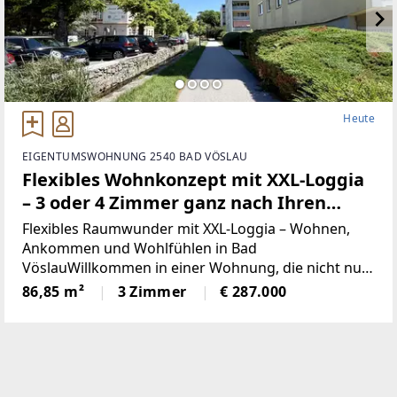
Heute
EIGENTUMSWOHNUNG 2540 BAD VÖSLAU
Flexibles Wohnkonzept mit XXL-Loggia
– 3 oder 4 Zimmer ganz nach Ihren
Wünschen
Flexibles Raumwunder mit XXL-Loggia – Wohnen,
Ankommen und Wohlfühlen in Bad
VöslauWillkommen in einer Wohnung, die nicht nur
durch ihre großzügige Raumaufteilung überzeugt,
86,85 m²
3 Zimmer
€ 287.000
sondern auch vielfältige Gestaltungsmöglichkeiten
für die Zukunft bietet.