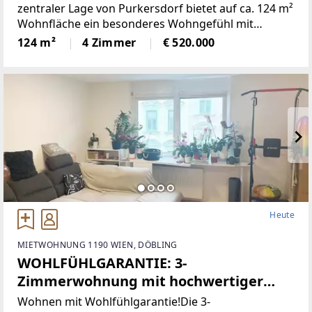
zentraler Lage von Purkersdorf bietet auf ca. 124 m²
Wohnfläche ein besonderes Wohngefühl mit
Reihenhaus-Charakter. Die Wohnung erstreckt sich
124 m²
4 Zimmer
€ 520.000
über vier Halbstöcke und überzeugt mit
großzügigen Außenflächen
Heute
MIETWOHNUNG 1190 WIEN, DÖBLING
WOHLFÜHLGARANTIE: 3-
Zimmerwohnung mit hochwertiger
Ausstattung - WG-geeignet!
Wohnen mit Wohlfühlgarantie!Die 3-