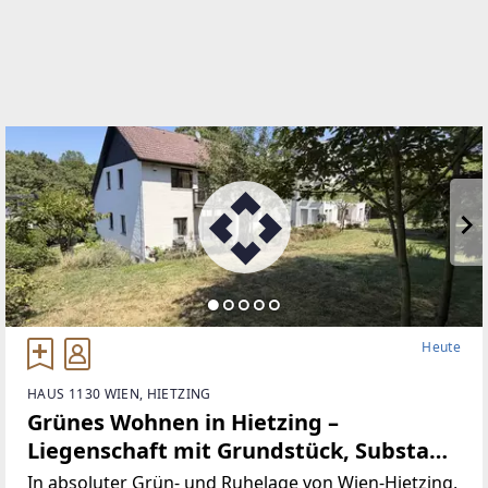
Heute
HAUS 1130 WIEN, HIETZING
Grünes Wohnen in Hietzing –
Liegenschaft mit Grundstück, Substanz
und Entwicklungspotenzial nahe dem
In absoluter Grün- und Ruhelage von Wien-Hietzing,