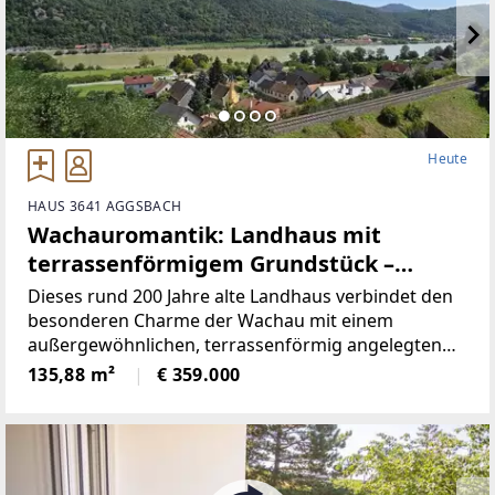
Heute
HAUS 3641 AGGSBACH
Wachauromantik: Landhaus mit
terrassenförmigem Grundstück –
Donaublick vom oberen
Dieses rund 200 Jahre alte Landhaus verbindet den
Grundstücksbereich
besonderen Charme der Wachau mit einem
außergewöhnlichen, terrassenförmig angelegten
Grundstück. Vom oberen Bereich eröffnet sich ein
135,88 m²
€ 359.000
beeindruckender Blick auf die Donau und die
Burgruine Aggstein. Auch