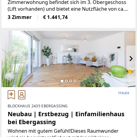
Zimmerwohnung befindet sich im 3. Obergeschoss
(Lift vorhanden) und bietet eine Nutzfläche von ca.
67 m² . Raumaufteilung:- Wohnraum mit integrierter
3 Zimmer
€ 1.441,74
Küche - 2 Zimmer - Bad
Heute
BLOCKHAUS 2435 EBERGASSING
Neubau | Erstbezug | Einfamilienhaus
bei Ebergassing
Wohnen mit gutem Gefühl!Dieses Raumwunder