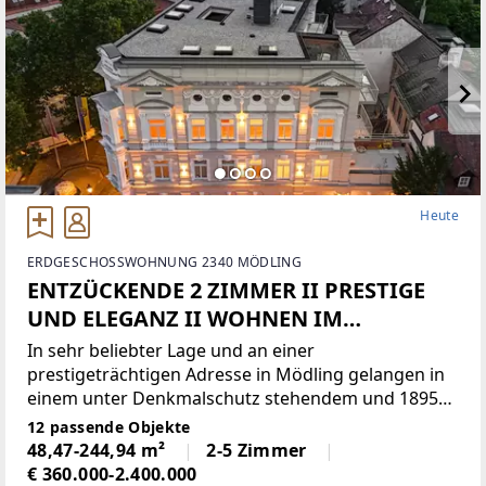
Heute
ERDGESCHOSSWOHNUNG 2340 MÖDLING
ENTZÜCKENDE 2 ZIMMER II PRESTIGE
UND ELEGANZ II WOHNEN IM
DENKMALGESCHÜTZEN MÖDLINGER
In sehr beliebter Lage und an einer
STADTJUWEL II FUSSGÄNGERZONE
prestigeträchtigen Adresse in Mödling gelangen in
einem unter Denkmalschutz stehendem und 1895
bezeichnetem dreigeschoßigem Eckhaus mit
12 passende Objekte
neobarocken Dekorformen Wohnungen zum
48,47-244,94 m²
2-5 Zimmer
Verkauf.Das imposante Eckhaus mit
€ 360.000-2.400.000