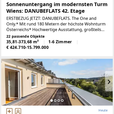
Sonnenuntergang im modernsten Turm
Wiens: DANUBEFLATS 42. Etage
ERSTBEZUG JETZT: DANUBEFLATS. The One and
Only.* Mit rund 180 Metern der höchste Wohnturm
Österreichs* Hochwertige Ausstattung, großteils
Raumhöhen von rund 2,8 m, großflächige
22 passende Objekte
Verglasungen, Smart Living Technology*
35,81-373,68 m²
1-6 Zimmer
Großzügiger
€ 424.710-15.799.000
Heute