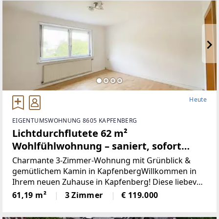
Heute
EIGENTUMSWOHNUNG 8605 KAPFENBERG
Lichtdurchflutete 62 m²
Wohlfühlwohnung – saniert, sofort
bezugsbereit & voller Charme.
Charmante 3-Zimmer-Wohnung mit Grünblick &
gemütlichem Kamin in KapfenbergWillkommen in
Ihrem neuen Zuhause in Kapfenberg! Diese liebevoll
gepflegte und laufend sanierte Eigentumswohnung
61,19 m²
3 Zimmer
€ 119.000
vereint Wohnkomfort, Gemütlichkeit und eine
hervorragende