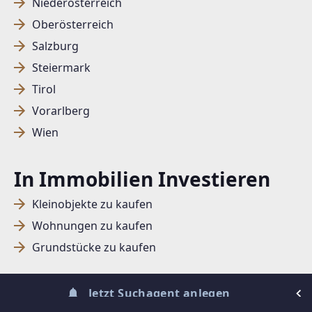
Niederösterreich
Oberösterreich
SUCHAGENT ANLEGEN FÜR DIE
Salzburg
AKTUELLEN SUCHKRITERIEN
Steiermark
Tirol
Dieser Filter wird viele Treffer erzeugen. Bitte setzen
Vorarlberg
Sie weitere Filter!
Wien
Treffer verfeinern
Ich stimme der Verarbeitung meiner Daten, wie
In Immobilien Investieren
in den
Datenschutzbestimmungen
beschrieben,
zu.
Kleinobjekte zu kaufen
Wohnungen zu kaufen
Grundstücke zu kaufen
Suchagent anlegen
Jetzt Suchagent anlegen