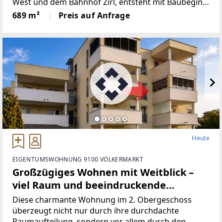
West und dem Bahnhof Zirl, entsteht mit Baubeginn
689m² entsteht in Zirl
März 2026 ein einzigartiges Bürogebäude, das „luva
689 m²
Preis auf Anfrage
office“. Voraussichtlich stehen ab dem 4. Quartal
2026
Heute
EIGENTUMSWOHNUNG 9100 VÖLKERMARKT
Großzügiges Wohnen mit Weitblick –
viel Raum und beeindruckende
Aussicht auf Völkermarkt und die Drau
Diese charmante Wohnung im 2. Obergeschoss
überzeugt nicht nur durch ihre durchdachte
Raumaufteilung, sondern vor allem durch den