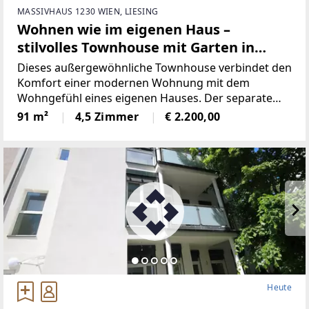
MASSIVHAUS 1230 WIEN, LIESING
Wohnen wie im eigenen Haus –
stilvolles Townhouse mit Garten in
Mauer | ZELLMANN IMMOBILIEN
Dieses außergewöhnliche Townhouse verbindet den
Komfort einer modernen Wohnung mit dem
Wohngefühl eines eigenen Hauses. Der separate
Hauseingang, der private Garten, die großzügige
91 m²
4,5 Zimmer
€ 2.200,00
Terrasse und die Aufteilung über drei Ebenen
sorgen für ein hohes
Heute