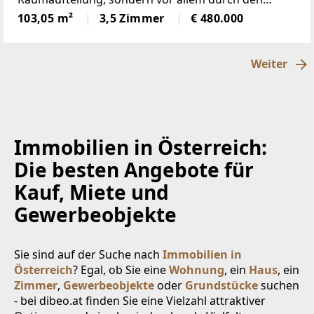
beeindruckenden Weitblick über Völkermarkt bis
103,05 m²
3,5 Zimmer
€ 480.000
hin zur Drau. Hier genießen Sie jeden Tag ein
Wohngefühl mit besonderem Flair.Schon
Weiter
Immobilien in Österreich:
Die besten Angebote für
Kauf, Miete und
Gewerbeobjekte
Sie sind auf der Suche nach
Immobilien in
Österreich
? Egal, ob Sie eine
Wohnung
, ein
Haus
, ein
Zimmer
,
Gewerbeobjekte
oder
Grundstücke
suchen
- bei dibeo.at finden Sie eine Vielzahl attraktiver