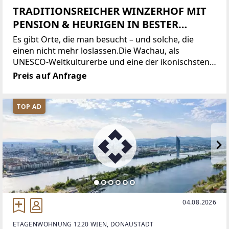
TRADITIONSREICHER WINZERHOF MIT
PENSION & HEURIGEN IN BESTER
WACHAUER LAGE
Es gibt Orte, die man besucht – und solche, die
einen nicht mehr loslassen.Die Wachau, als
UNESCO-Weltkulturerbe und eine der ikonischsten
Weinregionen Europas, steht für eine einzigartige
Preis auf Anfrage
Verbindung aus Natur, Geschichte und gelebter
Weinkultur.Entlang
TOP AD
04.08.2026
ETAGENWOHNUNG 1220 WIEN, DONAUSTADT