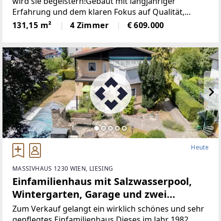
wird sie begeistern!Gebaut mit langjähriger
Erfahrung und dem klaren Fokus auf Qualität,
Nachhaltigkeit und Wohnkomfort.Modernes
131,15 m²
4 Zimmer
€ 609.000
Design, durchdachte Raumplanung und eine ruhige,
naturnahe Lage
Heute
MASSIVHAUS 1230 WIEN, LIESING
Einfamilienhaus mit Salzwasserpool,
Wintergarten, Garage und zwei
Carports
Zum Verkauf gelangt ein wirklich schönes und sehr
gepflegtes Einfamilienhaus.Dieses im Jahr 1982