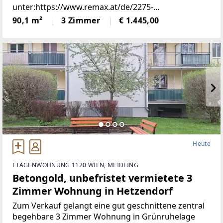
unter:https://www.remax.at/de/2275-
7927#terminanfrage-messages Zur Vermietung
90,1 m²
3 Zimmer
€ 1.445,00
kommt dieses wunderschöne Einfamilienhaus in
Donnerskirchen mit einmaligem Panorama
Heute
ETAGENWOHNUNG 1120 WIEN, MEIDLING
Betongold, unbefristet vermietete 3
Zimmer Wohnung in Hetzendorf
Zum Verkauf gelangt eine gut geschnittene zentral
begehbare 3 Zimmer Wohnung in Grünruhelage