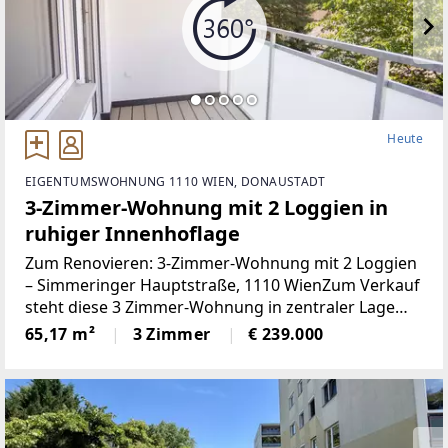
Heute
EIGENTUMSWOHNUNG 1110 WIEN, DONAUSTADT
3-Zimmer-Wohnung mit 2 Loggien in
ruhiger Innenhoflage
Zum Renovieren: 3-Zimmer-Wohnung mit 2 Loggien
– Simmeringer Hauptstraße, 1110 WienZum Verkauf
steht diese 3 Zimmer-Wohnung in zentraler Lage
mit ausgezeichneter Infrastruktur. Die Wohnung
65,17 m²
3 Zimmer
€ 239.000
befindet sich in ruhiger Innenhoflage.Objektdetails