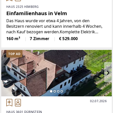
HAUS 2325 HIMBERG
Einfamilienhaus in Velm
Das Haus wurde vor etwa 4 Jahren, von den
Besitzern renoviert und kann innerhalb 4 Wochen,
nach Kauf bezogen werden.Komplette Elektrik
wurde neu gemacht, Heizung (Luftwärmepumpe)
160 m²
7 Zimmer
€ 529.000
und vieles mehr. Der allgemeine Zustand, sowie die
Bausubstanz ist
TOP AD
02.07.2026
HAUS 3601 DÜRNSTEIN