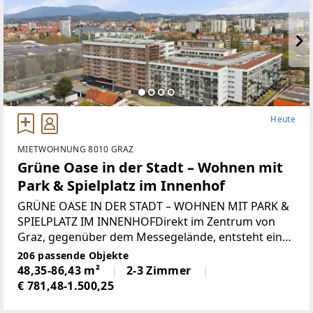
Heute
MIETWOHNUNG 8010 GRAZ
Grüne Oase in der Stadt – Wohnen mit
Park & Spielplatz im Innenhof
GRÜNE OASE IN DER STADT – WOHNEN MIT PARK &
SPIELPLATZ IM INNENHOFDirekt im Zentrum von
Graz, gegenüber dem Messegelände, entsteht ein
außergewöhnliches Stadtquartier, das als größte
206 passende Objekte
zusammenhängende Wohnanlage der Stadt neue
48,35-86,43 m²
2-3 Zimmer
Maßstäbe setzt.
€ 781,48-1.500,25