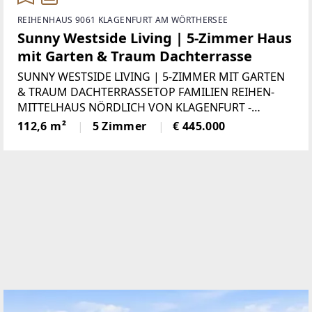
REIHENHAUS 9061 KLAGENFURT AM WÖRTHERSEE
Sunny Westside Living | 5-Zimmer Haus
mit Garten & Traum Dachterrasse
SUNNY WESTSIDE LIVING | 5-ZIMMER MIT GARTEN
& TRAUM DACHTERRASSETOP FAMILIEN REIHEN-
MITTELHAUS NÖRDLICH VON KLAGENFURT -
CARPORT & STELLPLATZ - FERNWÄRME &
112,6 m²
5 Zimmer
€ 445.000
SOLARENERGIEDieses Reihenmittelhaus besticht
durch seinen intelligenten