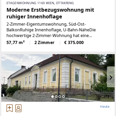
ETAGENWOHNUNG 1160 WIEN, OTTAKRING
Moderne Erstbezugswohnung mit
ruhiger Innenhoflage
2-Zimmer-Eigentumswohnung, Süd-Ost-
BalkonRuhige Innenhoflage, U-Bahn-NäheDie
hochwertige 2-Zimmer-Wohnung hat eine
Wohnfläche von ca. 57,77 m² sowie einen ca. 6 m²
57,77 m²
2 Zimmer
€ 375.000
großen Balkon mit Ausrichtung in den ruhigen
Innenhof.Die südöstlich
Heute