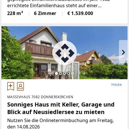
errichtete Einfamilienhaus steht auf einer
Fahnenparzelle und liegt in einer sehr ruhigen und
228 m²
6 Zimmer
€ 1.539.000
schönen Wohngegend, umgeben von Gärten und
anderen
Heute
MASSIVHAUS 7082 DONNERSKIRCHEN
Sonniges Haus mit Keller, Garage und
Blick auf Neusiedlersee zu mieten
Nutzen Sie die Onlineterminbuchung am Freitag,
den 14.08.2026